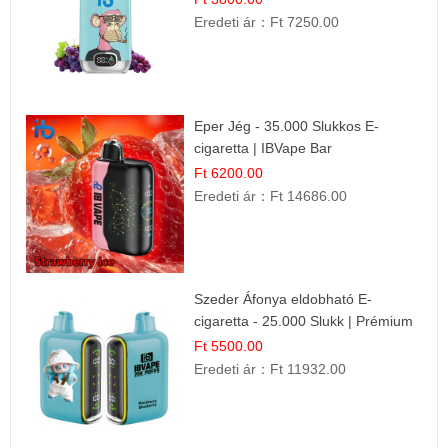
Eredeti ár：
Ft 7250.00
Eper Jég - 35.000 Slukkos E-
cigaretta | IBVape Bar
Ft 6200.00
Eredeti ár：
Ft 14686.00
Szeder Áfonya eldobható E-
cigaretta - 25.000 Slukk | Prémium
Gyümölcs Íz
Ft 5500.00
Eredeti ár：
Ft 11932.00