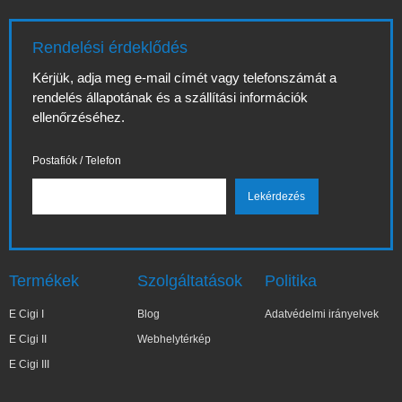
Rendelési érdeklődés
Kérjük, adja meg e-mail címét vagy telefonszámát a
rendelés állapotának és a szállítási információk
ellenőrzéséhez.
Postafiók / Telefon
Termékek
Szolgáltatások
Politika
E Cigi I
Blog
Adatvédelmi irányelvek
E Cigi II
Webhelytérkép
E Cigi III