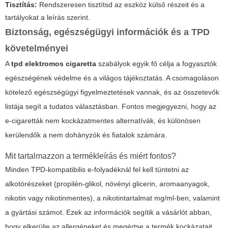
Tisztítás:
Rendszeresen tisztítsd az eszköz külső részeit és a
tartályokat a leírás szerint.
Biztonság, egészségügyi információk és a TPD
követelményei
A
tpd elektromos cigaretta
szabályok egyik fő célja a fogyasztók
egészségének védelme és a világos tájékoztatás. A csomagoláson
kötelező egészségügyi figyelmeztetések vannak, és az összetevők
listája segít a tudatos választásban. Fontos megjegyezni, hogy az
e-cigaretták nem kockázatmentes alternatívák, és különösen
kerülendők a nem dohányzók és fiatalok számára.
Mit tartalmazzon a termékleírás és miért fontos?
Minden TPD-kompatibilis e-folyadéknál fel kell tüntetni az
alkotórészeket (propilén-glikol, növényi glicerin, aromaanyagok,
nikotin vagy nikotinmentes), a nikotintartalmat mg/ml-ben, valamint
a gyártási számot. Ezek az információk segítik a vásárlót abban,
hogy elkerülje az allergéneket és megértse a termék kockázatait.