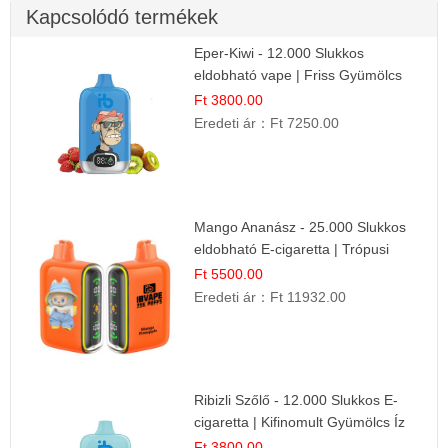
Kapcsolódó termékek
Eper-Kiwi - 12.000 Slukkos
eldobható vape | Friss Gyümölcs
Kombináció
Ft 3800.00
Eredeti ár：
Ft 7250.00
Mango Ananász - 25.000 Slukkos
eldobható E-cigaretta | Trópusi
Ízélmény
Ft 5500.00
Eredeti ár：
Ft 11932.00
Ribizli Szőlő - 12.000 Slukkos E-
cigaretta | Kifinomult Gyümölcs Íz
Ft 3800.00