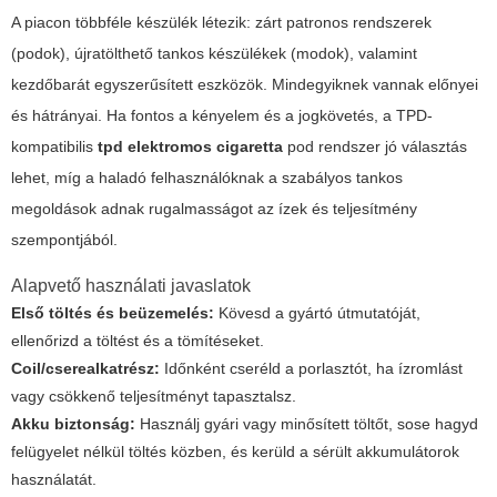
A piacon többféle készülék létezik: zárt patronos rendszerek
(podok), újratölthető tankos készülékek (modok), valamint
kezdőbarát egyszerűsített eszközök. Mindegyiknek vannak előnyei
és hátrányai. Ha fontos a kényelem és a jogkövetés, a TPD-
kompatibilis
tpd elektromos cigaretta
pod rendszer jó választás
lehet, míg a haladó felhasználóknak a szabályos tankos
megoldások adnak rugalmasságot az ízek és teljesítmény
szempontjából.
Alapvető használati javaslatok
Első töltés és beüzemelés:
Kövesd a gyártó útmutatóját,
ellenőrizd a töltést és a tömítéseket.
Coil/cserealkatrész:
Időnként cseréld a porlasztót, ha ízromlást
vagy csökkenő teljesítményt tapasztalsz.
Akku biztonság:
Használj gyári vagy minősített töltőt, sose hagyd
felügyelet nélkül töltés közben, és kerüld a sérült akkumulátorok
használatát.