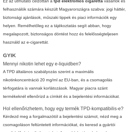
Ez az útmutató célzottan a
tpd elektromos cigaretta
vásárlók és
felhasználók számára készült Magyarországra szabva: jogi háttér,
biztonsági ajánlások, műszaki tippek és piaci információk egy
helyen. Remélhetőleg ez a tájékoztatás segít abban, hogy
megalapozott, biztonságos döntést hozz és felelősségteljesen
használd az e-cigarettát.
GYIK
Mennyi nikotin lehet egy e-liquidben?
A TPD általános szabályozás szerint a maximális
nikotinkoncentráció 20 mg/ml az EU-ban, és a csomagolás
térfogatára is vannak korlátozások. Magyar piacra szánt
termékeknél ellenőrizd a címkét és a bejelentési információkat.
Hol ellenőrizhetem, hogy egy termék TPD-kompatibilis-e?
Kérdezd meg a forgalmazótól a bejelentési számot, nézd meg a
csomagoláson feltüntetett információkat, és keresd a gyártói