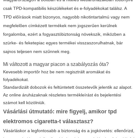
csak TPD-kompatibilis készülékeket és e-folyadékokat találsz. A
TPD előírások miatt bizonyos, nagyobb nikotintartalmú vagy nem
megfelelõen címkézett termékek nem jogszerűen kerülnek
forgalomba, ezért a fogyasztóbiztonság növekszik, miközben a
szürke- és feketepiac egyes termékei visszaszorulhatnak, bár
sajnos teljesen nem szűnnek meg.
Mi változott a magyar piacon a szabályozás óta?
Kevesebb importőr hoz be nem regisztrált aromákat és
folyadékokat.
Standardizált dobozok és feltüntetett összetevők jelentik az alapot.
Az online áruházaknak részletes termékleírást és bejelentési
számot kell közölniük.
Vásárlási útmutató: mire figyelj, amikor tpd
elektromos cigaretta-t választasz?
Vásárláskor a legfontosabb a biztonság és a jogkövetés: ellenőrizd,