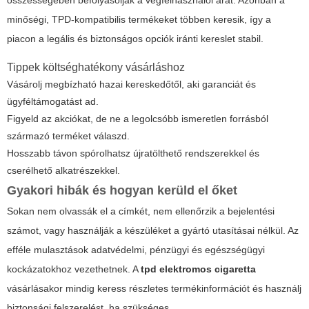
összességében befolyásolják a végfelhasználói árat. Azonban a
minőségi, TPD-kompatibilis termékeket többen keresik, így a
piacon a legális és biztonságos opciók iránti kereslet stabil.
Tippek költséghatékony vásárláshoz
Vásárolj megbízható hazai kereskedőtől, aki garanciát és
ügyféltámogatást ad.
Figyeld az akciókat, de ne a legolcsóbb ismeretlen forrásból
származó terméket válaszd.
Hosszabb távon spórolhatsz újratölthető rendszerekkel és
cserélhető alkatrészekkel.
Gyakori hibák és hogyan kerüld el őket
Sokan nem olvassák el a címkét, nem ellenőrzik a bejelentési
számot, vagy használják a készüléket a gyártó utasításai nélkül. Az
efféle mulasztások adatvédelmi, pénzügyi és egészségügyi
kockázatokhoz vezethetnek. A
tpd elektromos cigaretta
vásárlásakor mindig keress részletes termékinformációt és használj
biztonsági felszerelést, ha szükséges.