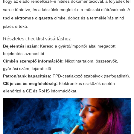
hogy az eladó rendelkezik-e hiteles dokumentációval, a folyadék fel
van-e tüntetve, és a készülék megfelel-e a műszaki előírásoknak. A
tpd elektromos cigaretta
címke, doboz és a termékleírás mind
jelzés értékű.
Részletes checklist vásárláshoz
Bejelentési szám:
Keresd a gyártó/importőr által megadott
bejelentési azonosítót.
Címkén szereplő információk:
Nikotintartalom, összetevők,
gyártási szám, lejárati idő.
Patron/tank kapacitása:
TPD-csatlakozó szabályok (térfogatlimit).
CE jelzés és megfelelőség:
Elektronikus eszközök esetén
ellenőrizd a CE és RoHS információkat.