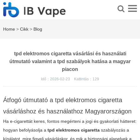
Home
>
Cikk
>
Blog
tpd elektromos cigaretta vásárlási és használati
útmutató valamint a tpd szabályok hatása a magyar
piacon
Idő：2026-02-23
Kattintás：
129
Átfogó útmutató a tpd elektromos cigaretta
vásárláshoz és használathoz Magyarországon
Ha e-cigarettát keres, fontos megérteni a jogi és gyakorlati hátteret:
hogyan befolyásolja a
tpd elektromos cigaretta
szabályozás a
kínálatot, mire figyelj vásárláskor, és mik a biztonsági alapelvek a