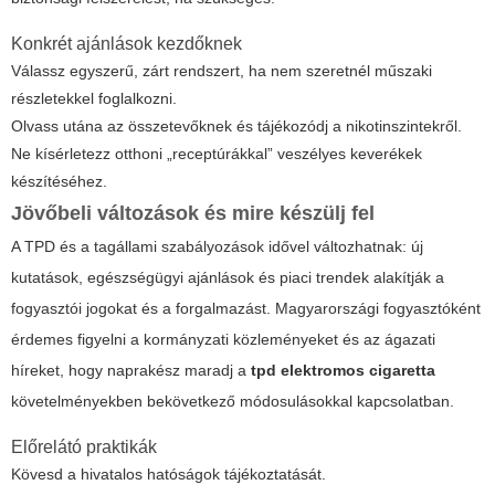
Konkrét ajánlások kezdőknek
Válassz egyszerű, zárt rendszert, ha nem szeretnél műszaki
részletekkel foglalkozni.
Olvass utána az összetevőknek és tájékozódj a nikotinszintekről.
Ne kísérletezz otthoni „receptúrákkal” veszélyes keverékek
készítéséhez.
Jövőbeli változások és mire készülj fel
A TPD és a tagállami szabályozások idővel változhatnak: új
kutatások, egészségügyi ajánlások és piaci trendek alakítják a
fogyasztói jogokat és a forgalmazást. Magyarországi fogyasztóként
érdemes figyelni a kormányzati közleményeket és az ágazati
híreket, hogy naprakész maradj a
tpd elektromos cigaretta
követelményekben bekövetkező módosulásokkal kapcsolatban.
Előrelátó praktikák
Kövesd a hivatalos hatóságok tájékoztatását.