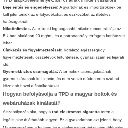
TPD alapkövetelmények, amik hatnak minden vásárlóra
Bejelentés és engedélyezés:
A gyártóknak és importőröknek be
kell jelenteniük az e-folyadékokat és eszközöket az illetékes
hatóságoknál.
Nikotinlimitek:
Az e-liquid legmagasabb nikotinkoncentrációja az
EU-ban általában 20 mg/ml, és a patron/tartály térfogata korlátozott
lehet.
Címkézés és figyelmeztetések:
Kötelező egészségügyi
figyelmeztetések, összetevők feltüntetése, gyártási szám és lejárati
idő.
Gyermekbiztos csomagolás:
A termékek csomagolásának
gyermekzárasnak kell lennie, és nem vonzó módon nem szabad
közelebb hozni a fiatalkorúakat.
Hogyan befolyásolja a TPD a magyar boltok és
webáruházak kínálatát?
A szabályozás oka, hogy a
tpd elektromos cigaretta
terén a
legális piac átláthatóbb legyen. Ez a gyakorlatban azt jelenti, hogy
Magyarországon a boltban és a hiteles webáruházakban többnyire