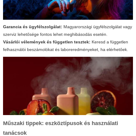
Garancia és ügyfélszolgálat:
Magyarországi ügyfélszolgálat vagy
szerviz lehetősége fontos lehet meghibásodás esetén.
Vásárlói vélemények és független tesztek:
Keresd a független
felhasználói beszámolókat és laboreredményeket, ha elérhetőek.
Műszaki tippek: eszköztípusok és használati
tanácsok