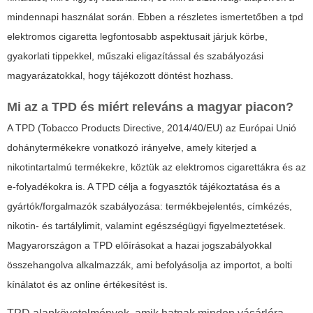
mindennapi használat során. Ebben a részletes ismertetőben a
tpd
elektromos cigaretta
legfontosabb aspektusait járjuk körbe,
gyakorlati tippekkel, műszaki eligazítással és szabályozási
magyarázatokkal, hogy tájékozott döntést hozhass.
Mi az a TPD és miért releváns a magyar piacon?
A TPD (Tobacco Products Directive, 2014/40/EU) az Európai Unió
dohánytermékekre vonatkozó irányelve, amely kiterjed a
nikotintartalmú termékekre, köztük az elektromos cigarettákra és az
e-folyadékokra is. A TPD célja a fogyasztók tájékoztatása és a
gyártók/forgalmazók szabályozása: termékbejelentés, címkézés,
nikotin- és tartálylimit, valamint egészségügyi figyelmeztetések.
Magyarországon a TPD előírásokat a hazai jogszabályokkal
összehangolva alkalmazzák, ami befolyásolja az importot, a bolti
kínálatot és az online értékesítést is.