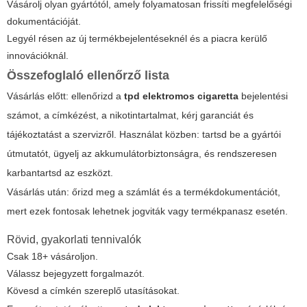
Vásárolj olyan gyártótól, amely folyamatosan frissíti megfelelőségi
dokumentációját.
Legyél résen az új termékbejelentéseknél és a piacra kerülő
innovációknál.
Összefoglaló ellenőrző lista
Vásárlás előtt: ellenőrizd a
tpd elektromos cigaretta
bejelentési
számot, a címkézést, a nikotintartalmat, kérj garanciát és
tájékoztatást a szervizről. Használat közben: tartsd be a gyártói
útmutatót, ügyelj az akkumulátorbiztonságra, és rendszeresen
karbantartsd az eszközt.
Vásárlás után: őrizd meg a számlát és a termékdokumentációt,
mert ezek fontosak lehetnek jogviták vagy termékpanasz esetén.
Rövid, gyakorlati tennivalók
Csak 18+ vásároljon.
Válassz bejegyzett forgalmazót.
Kövesd a címkén szereplő utasításokat.