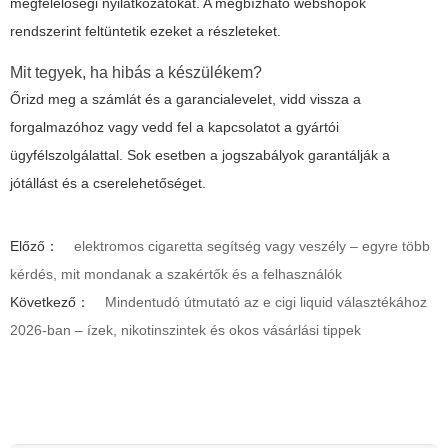
megfelelőségi nyilatkozatokat. A megbízható webshopok
rendszerint feltüntetik ezeket a részleteket.
Mit tegyek, ha hibás a készülékem?
Őrizd meg a számlát és a garancialevelet, vidd vissza a
forgalmazóhoz vagy vedd fel a kapcsolatot a gyártói
ügyfélszolgálattal. Sok esetben a jogszabályok garantálják a
jótállást és a cserelehetőséget.
Előző：
elektromos cigaretta segítség vagy veszély – egyre több
kérdés, mit mondanak a szakértők és a felhasználók
Következő：
Mindentudó útmutató az e cigi liquid választékához
2026-ban – ízek, nikotinszintek és okos vásárlási tippek