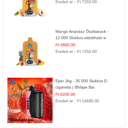
Eredeti ár：
Ft 7250.00
Mango Ananász Őszibarack -
12.000 Slukkos eldobható e-
Cigaretta
Ft 3800.00
Eredeti ár：
Ft 7250.00
Eper Jég - 35.000 Slukkos E-
cigaretta | IBVape Bar
Ft 6200.00
Eredeti ár：
Ft 14686.00