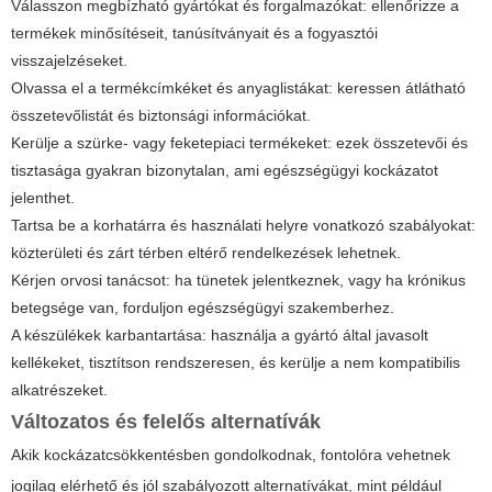
Válasszon megbízható gyártókat és forgalmazókat: ellenőrizze a
termékek minősítéseit, tanúsítványait és a fogyasztói
visszajelzéseket.
Olvassa el a termékcímkéket és anyaglistákat: keressen átlátható
összetevőlistát és biztonsági információkat.
Kerülje a szürke- vagy feketepiaci termékeket: ezek összetevői és
tisztasága gyakran bizonytalan, ami egészségügyi kockázatot
jelenthet.
Tartsa be a korhatárra és használati helyre vonatkozó szabályokat:
közterületi és zárt térben eltérő rendelkezések lehetnek.
Kérjen orvosi tanácsot: ha tünetek jelentkeznek, vagy ha krónikus
betegsége van, forduljon egészségügyi szakemberhez.
A készülékek karbantartása: használja a gyártó által javasolt
kellékeket, tisztítson rendszeresen, és kerülje a nem kompatibilis
alkatrészeket.
Változatos és felelős alternatívák
Akik kockázatcsökkentésben gondolkodnak, fontolóra vehetnek
jogilag elérhető és jól szabályozott alternatívákat, mint például