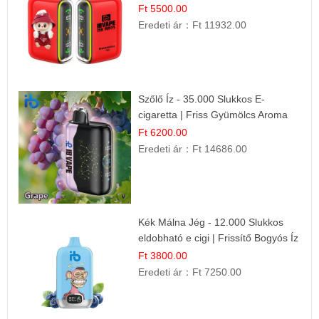
Nyári Íz
Ft 5500.00
Eredeti ár：
Ft 11932.00
Szőlő Íz - 35.000 Slukkos E-
cigaretta | Friss Gyümölcs Aroma
Ft 6200.00
Eredeti ár：
Ft 14686.00
Kék Málna Jég - 12.000 Slukkos
eldobható e cigi | Frissítő Bogyós Íz
Ft 3800.00
Eredeti ár：
Ft 7250.00