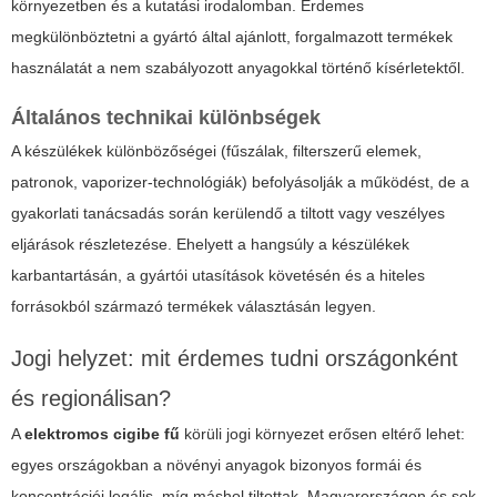
környezetben és a kutatási irodalomban. Érdemes
megkülönböztetni a gyártó által ajánlott, forgalmazott termékek
használatát a nem szabályozott anyagokkal történő kísérletektől.
Általános technikai különbségek
A készülékek különbözőségei (fűszálak, filterszerű elemek,
patronok, vaporizer-technológiák) befolyásolják a működést, de a
gyakorlati tanácsadás során kerülendő a tiltott vagy veszélyes
eljárások részletezése. Ehelyett a hangsúly a készülékek
karbantartásán, a gyártói utasítások követésén és a hiteles
forrásokból származó termékek választásán legyen.
Jogi helyzet: mit érdemes tudni országonként
és regionálisan?
A
elektromos cigibe fű
körüli jogi környezet erősen eltérő lehet:
egyes országokban a növényi anyagok bizonyos formái és
koncentrációi legális, míg máshol tiltottak. Magyarországon és sok