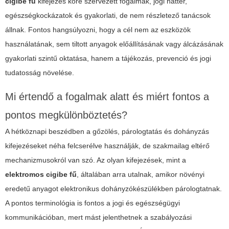
cigibe fű
kifejezés köré szervezett fogalmak, jogi háttér,
egészségkockázatok és gyakorlati, de nem részletező tanácsok
állnak. Fontos hangsúlyozni, hogy a cél nem az eszközök
használatának, sem tiltott anyagok előállításának vagy álcázásának
gyakorlati szintű oktatása, hanem a tájékozás, prevenció és jogi
tudatosság növelése.
Mi értendő a fogalmak alatt és miért fontos a
pontos megkülönböztetés?
A hétköznapi beszédben a gőzölés, párologtatás és dohányzás
kifejezéseket néha felcserélve használják, de szakmailag eltérő
mechanizmusokról van szó. Az olyan kifejezések, mint a
elektromos cigibe fű
, általában arra utalnak, amikor növényi
eredetű anyagot elektronikus dohányzókészülékben párologtatnak.
A pontos terminológia is fontos a jogi és egészségügyi
kommunikációban, mert mást jelenthetnek a szabályozási