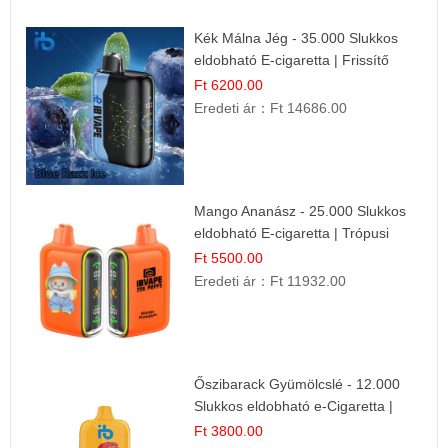
Kék Málna Jég - 35.000 Slukkos
eldobható E-cigaretta | Frissítő
Ízélmény
Ft 6200.00
Eredeti ár：
Ft 14686.00
Mango Ananász - 25.000 Slukkos
eldobható E-cigaretta | Trópusi
Ízélmény
Ft 5500.00
Eredeti ár：
Ft 11932.00
Őszibarack Gyümölcslé - 12.000
Slukkos eldobható e-Cigaretta |
Friss Gyümölcs Íz
Ft 3800.00