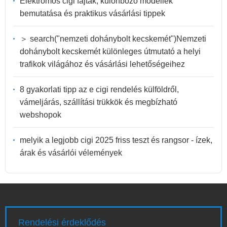
Elektromos cigi fajták, különböző modellek
bemutatása és praktikus vásárlási tippek
＞ search("nemzeti dohánybolt kecskemét")Nemzeti
dohánybolt kecskemét különleges útmutató a helyi
trafikok világához és vásárlási lehetőségeihez
8 gyakorlati tipp az e cigi rendelés külföldről,
vámeljárás, szállítási trükkök és megbízható
webshopok
melyik a legjobb cigi 2025 friss teszt és rangsor - ízek,
árak és vásárlói vélemények
Rendelési érdeklődés