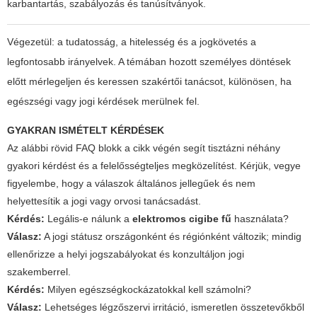
karbantartás, szabályozás és tanúsítványok.
Végezetül: a tudatosság, a hitelesség és a jogkövetés a
legfontosabb irányelvek. A témában hozott személyes döntések
előtt mérlegeljen és keressen szakértői tanácsot, különösen, ha
egészségi vagy jogi kérdések merülnek fel.
GYAKRAN ISMÉTELT KÉRDÉSEK
Az alábbi rövid FAQ blokk a cikk végén segít tisztázni néhány
gyakori kérdést és a felelősségteljes megközelítést. Kérjük, vegye
figyelembe, hogy a válaszok általános jellegűek és nem
helyettesítik a jogi vagy orvosi tanácsadást.
Kérdés:
Legális-e nálunk a
elektromos cigibe fű
használata?
Válasz:
A jogi státusz országonként és régiónként változik; mindig
ellenőrizze a helyi jogszabályokat és konzultáljon jogi
szakemberrel.
Kérdés:
Milyen egészségkockázatokkal kell számolni?
Válasz:
Lehetséges légzőszervi irritáció, ismeretlen összetevőkből