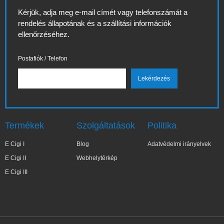
Kérjük, adja meg e-mail címét vagy telefonszámát a
rendelés állapotának és a szállítási információk
ellenőrzéséhez.
Postafiók / Telefon
Termékek
Szolgáltatások
Politika
E Cigi I
Blog
Adatvédelmi irányelvek
E Cigi II
Webhelytérkép
E Cigi III