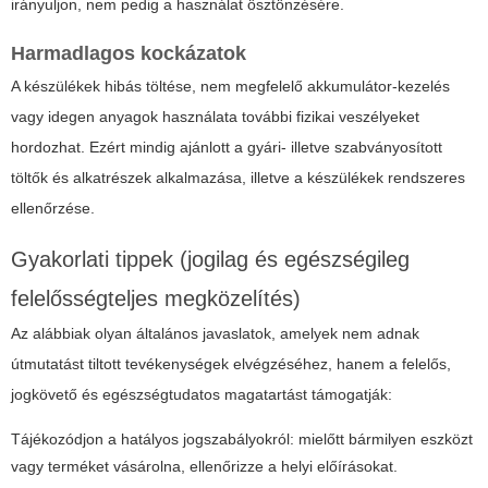
irányuljon, nem pedig a használat ösztönzésére.
Harmadlagos kockázatok
A készülékek hibás töltése, nem megfelelő akkumulátor-kezelés
vagy idegen anyagok használata további fizikai veszélyeket
hordozhat. Ezért mindig ajánlott a gyári- illetve szabványosított
töltők és alkatrészek alkalmazása, illetve a készülékek rendszeres
ellenőrzése.
Gyakorlati tippek (jogilag és egészségileg
felelősségteljes megközelítés)
Az alábbiak olyan általános javaslatok, amelyek nem adnak
útmutatást tiltott tevékenységek elvégzéséhez, hanem a felelős,
jogkövető és egészségtudatos magatartást támogatják:
Tájékozódjon a hatályos jogszabályokról: mielőtt bármilyen eszközt
vagy terméket vásárolna, ellenőrizze a helyi előírásokat.