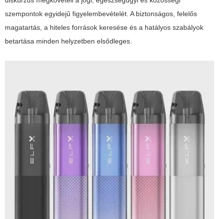
diskurzus megköveteli a jogi, egészségügyi és közösségi
szempontok egyidejű figyelembevételét. A biztonságos, felelős
magatartás, a hiteles források keresése és a hatályos szabályok
betartása minden helyzetben elsődleges.