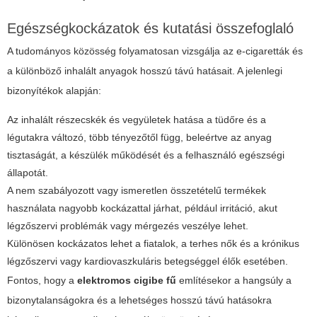
Egészségkockázatok és kutatási összefoglaló
A tudományos közösség folyamatosan vizsgálja az e-cigaretták és
a különböző inhalált anyagok hosszú távú hatásait. A jelenlegi
bizonyítékok alapján:
Az inhalált részecskék és vegyületek hatása a tüdőre és a
légutakra változó, több tényezőtől függ, beleértve az anyag
tisztaságát, a készülék működését és a felhasználó egészségi
állapotát.
A nem szabályozott vagy ismeretlen összetételű termékek
használata nagyobb kockázattal járhat, például irritáció, akut
légzőszervi problémák vagy mérgezés veszélye lehet.
Különösen kockázatos lehet a fiatalok, a terhes nők és a krónikus
légzőszervi vagy kardiovaszkuláris betegséggel élők esetében.
Fontos, hogy a
elektromos cigibe fű
említésekor a hangsúly a
bizonytalanságokra és a lehetséges hosszú távú hatásokra