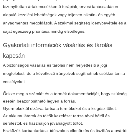
bizonyítottan ártalomcsökkentő terápiák, orvosi tanácsadáson
alapuló kezelési lehetőségek vagy teljesen nikotin- és egyéb
anyagmentes megoldások. A szakmai segítség igénybevétele és a
saját egészség prioritása mindig elsődleges.
Gyakorlati információk vásárlás és tárolás
kapcsán
A biztonságos vásárlás és tárolás nem helyettesíti a jogi
megfelelést, de a következő irányelvek segíthetnek csökkenteni a
veszélyeket:
Őrizze meg a számlát és a termék dokumentációját, hogy szükség
esetén beazonosítható legyen a forrás.
Gyermekektől elzárva tartsa a termékeket és a kiegészítőket.
Az akkumulátorok és töltők kezelése: tartsa távol hőtől és
sérüléstől, és használjon jóváhagyott töltőt.
Eszközök karbantartása: időszakos ellenőrzés és tisztítás a gyártói