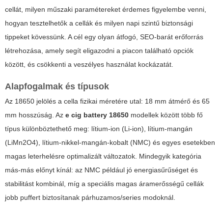
cellát, milyen műszaki paramétereket érdemes figyelembe venni,
hogyan tesztelhetők a cellák és milyen napi szintű biztonsági
tippeket kövessünk. A cél egy olyan átfogó, SEO-barát erőforrás
létrehozása, amely segít eligazodni a piacon található opciók
között, és csökkenti a veszélyes használat kockázatát.
Alapfogalmak és típusok
Az 18650 jelölés a cella fizikai méretére utal: 18 mm átmérő és 65
mm hosszúság. Az
e cig battery 18650
modellek között több fő
típus különböztethető meg: lítium-ion (Li-ion), lítium-mangán
(LiMn2O4), lítium-nikkel-mangán-kobalt (NMC) és egyes esetekben
magas leterhelésre optimalizált változatok. Mindegyik kategória
más-más előnyt kínál: az NMC például jó energiasűrűséget és
stabilitást kombinál, míg a speciális magas áramerősségű cellák
jobb puffert biztosítanak párhuzamos/series modoknál.