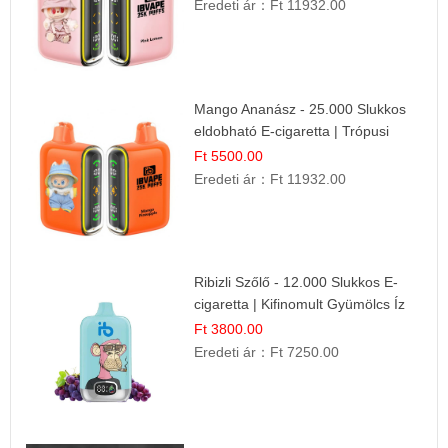
Eredeti ár：
Ft 11932.00
Mango Ananász - 25.000 Slukkos
eldobható E-cigaretta | Trópusi
Ízélmény
Ft 5500.00
Eredeti ár：
Ft 11932.00
Ribizli Szőlő - 12.000 Slukkos E-
cigaretta | Kifinomult Gyümölcs Íz
Ft 3800.00
Eredeti ár：
Ft 7250.00