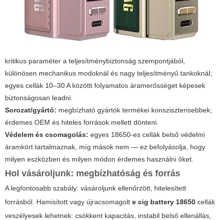
kritikus paraméter a teljesítménybiztonság szempontjából,
különösen mechanikus modoknál és nagy teljesítményű tankoknál;
egyes cellák 10–30 A közötti folyamatos áramerősséget képesek
biztonságosan leadni.
Sorozat/gyártó:
megbízható gyártók termékei konszisztensebbek;
érdemes OEM és hiteles források mellett dönteni.
Védelem és csomagolás:
egyes 18650-es cellák belső védelmi
áramkört tartalmaznak, míg mások nem — ez befolyásolja, hogy
milyen eszközben és milyen módon érdemes használni őket.
Hol vásároljunk: megbízhatóság és forrás
A legfontosabb szabály: vásároljunk ellenőrzött, hitelesített
forrásból. Hamisított vagy újracsomagolt
e cig battery 18650
cellák
veszélyesek lehetnek: csökkent kapacitás, instabil belső ellenállás,