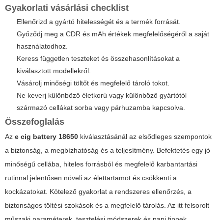
Gyakorlati vásárlási checklist
Ellenőrizd a gyártó hitelességét és a termék forrását.
Győződj meg a CDR és mAh értékek megfelelőségéről a saját
használatodhoz.
Keress független teszteket és összehasonlításokat a
kiválasztott modellekről.
Vásárolj minőségi töltőt és megfelelő tároló tokot.
Ne keverj különböző életkorú vagy különböző gyártótól
származó cellákat sorba vagy párhuzamba kapcsolva.
Összefoglalás
Az
e cig battery 18650
kiválasztásánál az elsődleges szempontok
a biztonság, a megbízhatóság és a teljesítmény. Befektetés egy jó
minőségű cellába, hiteles forrásból és megfelelő karbantartási
rutinnal jelentősen növeli az élettartamot és csökkenti a
kockázatokat. Kötelező gyakorlat a rendszeres ellenőrzés, a
biztonságos töltési szokások és a megfelelő tárolás. Az itt felsorolt
műszaki paraméterek, tesztelési módszerek és napi tippek