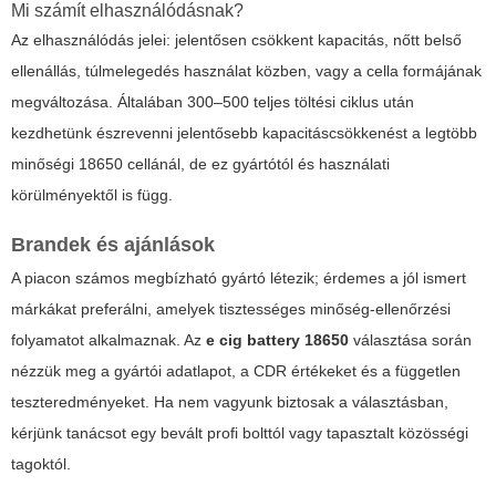
Mi számít elhasználódásnak?
Az elhasználódás jelei: jelentősen csökkent kapacitás, nőtt belső
ellenállás, túlmelegedés használat közben, vagy a cella formájának
megváltozása. Általában 300–500 teljes töltési ciklus után
kezdhetünk észrevenni jelentősebb kapacitáscsökkenést a legtöbb
minőségi 18650 cellánál, de ez gyártótól és használati
körülményektől is függ.
Brandek és ajánlások
A piacon számos megbízható gyártó létezik; érdemes a jól ismert
márkákat preferálni, amelyek tisztességes minőség-ellenőrzési
folyamatot alkalmaznak. Az
e cig battery 18650
választása során
nézzük meg a gyártói adatlapot, a CDR értékeket és a független
teszteredményeket. Ha nem vagyunk biztosak a választásban,
kérjünk tanácsot egy bevált profi bolttól vagy tapasztalt közösségi
tagoktól.