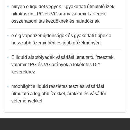
milyen e liquidet vegyek – gyakorlati útmutató ízek,
nikotinszint, PG és VG arány valamint ár-érték
összehasonlítás kezdőknek és haladóknak
e cig vaporizer újdonságok és gyakorlati tippek a
hosszabb üzemidőért és jobb gőzélményért
E liquid alapfolyadék vásárlási útmutató, íztesztek,
valamint PG és VG arányok a tökéletes DIY
keverékhez
moonlight e liquid részletes teszt és vásárlási
útmutató a legjobb ízekkel, árakkal és vásárlói
véleményekkel