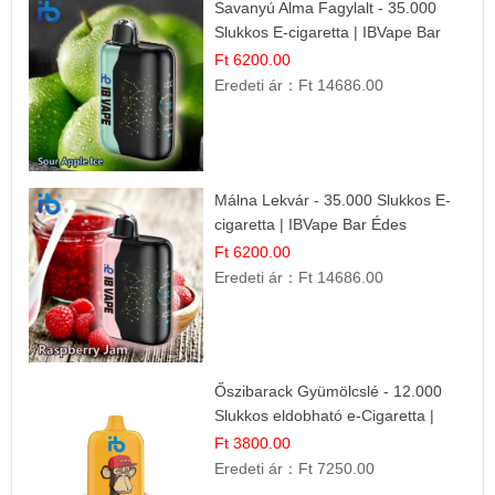
Savanyú Alma Fagylalt - 35.000
Slukkos E-cigaretta | IBVape Bar
Ft 6200.00
Eredeti ár：
Ft 14686.00
Málna Lekvár - 35.000 Slukkos E-
cigaretta | IBVape Bar Édes
Gyümölcs Íz
Ft 6200.00
Eredeti ár：
Ft 14686.00
Őszibarack Gyümölcslé - 12.000
Slukkos eldobható e-Cigaretta |
Friss Gyümölcs Íz
Ft 3800.00
Eredeti ár：
Ft 7250.00