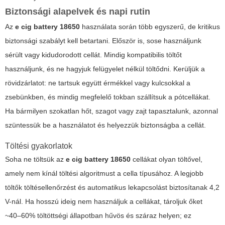
Biztonsági alapelvek és napi rutin
Az
e cig battery 18650
használata során több egyszerű, de kritikus
biztonsági szabályt kell betartani. Először is, sose használjunk
sérült vagy kidudorodott cellát. Mindig kompatibilis töltőt
használjunk, és ne hagyjuk felügyelet nélkül töltődni. Kerüljük a
rövidzárlatot: ne tartsuk együtt érmékkel vagy kulcsokkal a
zsebünkben, és mindig megfelelő tokban szállítsuk a pótcellákat.
Ha bármilyen szokatlan hőt, szagot vagy zajt tapasztalunk, azonnal
szüntessük be a használatot és helyezzük biztonságba a cellát.
Töltési gyakorlatok
Soha ne töltsük az
e cig battery 18650
cellákat olyan töltővel,
amely nem kínál töltési algoritmust a cella típusához. A legjobb
töltők töltésellenőrzést és automatikus lekapcsolást biztosítanak 4,2
V-nál. Ha hosszú ideig nem használjuk a cellákat, tároljuk őket
~40–60% töltöttségi állapotban hűvös és száraz helyen; ez