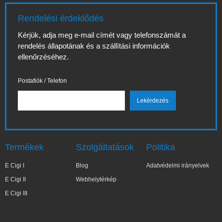
Rendelési érdeklődés
Kérjük, adja meg e-mail címét vagy telefonszámát a
rendelés állapotának és a szállítási információk
ellenőrzéséhez.
Postafiók / Telefon
Termékek
Szolgáltatások
Politika
E Cigi I
Blog
Adatvédelmi irányelvek
E Cigi II
Webhelytérkép
E Cigi III