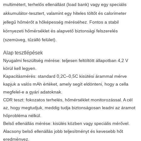
multimétert, terhelős ellenállást (load bank) vagy egy speciális
akkumulátor-tesztert, valamint egy hiteles töltőt és calorimeter
jellegű hőmérőt a hőképesség méréséhez. Fontos a stabil
környezeti hőmérséklet és alapvető biztonsági felszerelés
(szemüveg, tűzálló felület).
Alap tesztlépések
Nyugalmi feszültség mérése: teljesen feltöltött állapotban 4,2 V
körül kell legyen.
Kapacitásmérés: standard 0,2C–0,5C kisütési árammal mérve
kapjuk a valós mAh értéket, amely segít eldönteni, hogy a cella
megfelel-e a gyári adatoknak.
CDR teszt: fokozatos terhelés, hőmérséklet monitorozással. A cél
az, hogy megtudjuk, meddig tudja biztonságosan leadni az áramot
hőprobléma nélkül.
Belső ellenállás mérése: kisülés közben vagy speciális mérővel.
Alacsony belső ellenállás jobb teljesítményt és kevesebb hőt
eredményez.