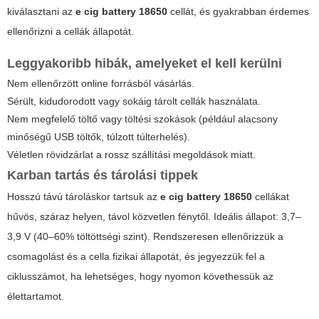
kiválasztani az
e cig battery 18650
cellát, és gyakrabban érdemes
ellenőrizni a cellák állapotát.
Leggyakoribb hibák, amelyeket el kell kerülni
Nem ellenőrzött online forrásból vásárlás.
Sérült, kidudorodott vagy sokáig tárolt cellák használata.
Nem megfelelő töltő vagy töltési szokások (például alacsony
minőségű USB töltők, túlzott túlterhelés).
Véletlen rövidzárlat a rossz szállítási megoldások miatt.
Karban tartás és tárolási tippek
Hosszú távú tároláskor tartsuk az
e cig battery 18650
cellákat
hűvös, száraz helyen, távol közvetlen fénytől. Ideális állapot: 3,7–
3,9 V (40–60% töltöttségi szint). Rendszeresen ellenőrizzük a
csomagolást és a cella fizikai állapotát, és jegyezzük fel a
ciklusszámot, ha lehetséges, hogy nyomon követhessük az
élettartamot.