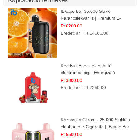
Kapcsolódó termékek
IBVape Bar 35.000 Slukk -
Narancslekvár Íz | Prémium E-
cigaretta
Ft 6200.00
Eredeti ár：
Ft 14686.00
Red Bull Eper - eldobható
elektromos cigi | Energizáló
Gyümölcs Íz
Ft 3800.00
Eredeti ár：
Ft 7250.00
Rózsaszín Citrom - 25.000 Slukkos
eldobható e-Cigaretta | IBvape Bar
Ft 5500.00