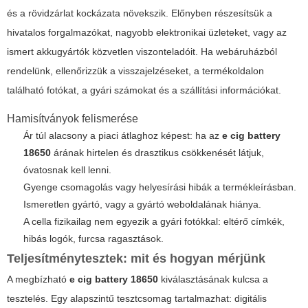
és a rövidzárlat kockázata növekszik. Előnyben részesítsük a
hivatalos forgalmazókat, nagyobb elektronikai üzleteket, vagy az
ismert akkugyártók közvetlen viszonteladóit. Ha webáruházból
rendelünk, ellenőrizzük a visszajelzéseket, a termékoldalon
található fotókat, a gyári számokat és a szállítási információkat.
Hamisítványok felismerése
Ár túl alacsony a piaci átlaghoz képest: ha az
e cig battery
18650
árának hirtelen és drasztikus csökkenését látjuk,
óvatosnak kell lenni.
Gyenge csomagolás vagy helyesírási hibák a termékleírásban.
Ismeretlen gyártó, vagy a gyártó weboldalának hiánya.
A cella fizikailag nem egyezik a gyári fotókkal: eltérő címkék,
hibás logók, furcsa ragasztások.
Teljesítménytesztek: mit és hogyan mérjünk
A megbízható
e cig battery 18650
kiválasztásának kulcsa a
tesztelés. Egy alapszintű tesztcsomag tartalmazhat: digitális