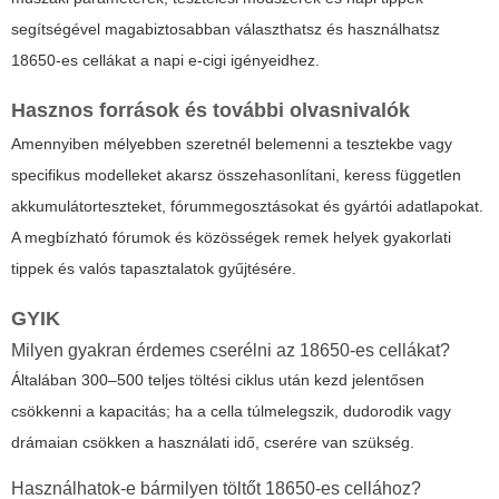
segítségével magabiztosabban választhatsz és használhatsz
18650-es cellákat a napi e-cigi igényeidhez.
Hasznos források és további olvasnivalók
Amennyiben mélyebben szeretnél belemenni a tesztekbe vagy
specifikus modelleket akarsz összehasonlítani, keress független
akkumulátorteszteket, fórummegosztásokat és gyártói adatlapokat.
A megbízható fórumok és közösségek remek helyek gyakorlati
tippek és valós tapasztalatok gyűjtésére.
GYIK
Milyen gyakran érdemes cserélni az 18650-es cellákat?
Általában 300–500 teljes töltési ciklus után kezd jelentősen
csökkenni a kapacitás; ha a cella túlmelegszik, dudorodik vagy
drámaian csökken a használati idő, cserére van szükség.
Használhatok-e bármilyen töltőt 18650-es cellához?