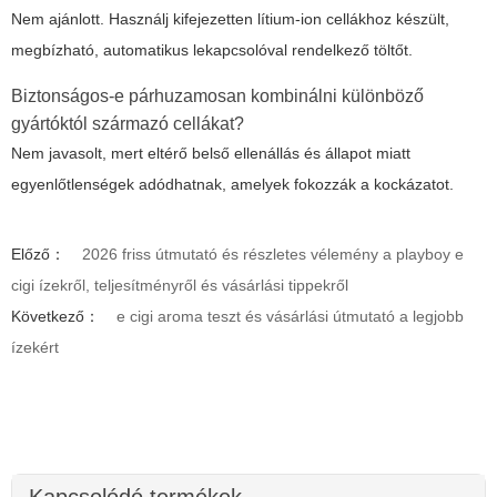
Nem ajánlott. Használj kifejezetten lítium-ion cellákhoz készült,
megbízható, automatikus lekapcsolóval rendelkező töltőt.
Biztonságos-e párhuzamosan kombinálni különböző
gyártóktól származó cellákat?
Nem javasolt, mert eltérő belső ellenállás és állapot miatt
egyenlőtlenségek adódhatnak, amelyek fokozzák a kockázatot.
Előző：
2026 friss útmutató és részletes vélemény a playboy e
cigi ízekről, teljesítményről és vásárlási tippekről
Következő：
e cigi aroma teszt és vásárlási útmutató a legjobb
ízekért