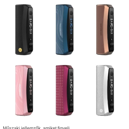
Műszaki jellemzők, amiket figyelj