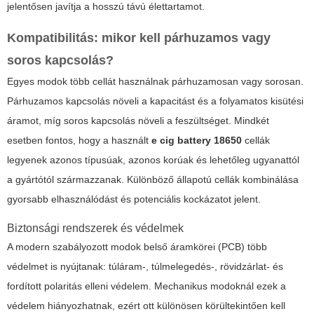
jelentősen javítja a hosszú távú élettartamot.
Kompatibilitás: mikor kell párhuzamos vagy
soros kapcsolás?
Egyes modok több cellát használnak párhuzamosan vagy sorosan.
Párhuzamos kapcsolás növeli a kapacitást és a folyamatos kisütési
áramot, míg soros kapcsolás növeli a feszültséget. Mindkét
esetben fontos, hogy a használt
e cig battery 18650
cellák
legyenek azonos típusúak, azonos korúak és lehetőleg ugyanattól
a gyártótól származzanak. Különböző állapotú cellák kombinálása
gyorsabb elhasználódást és potenciális kockázatot jelent.
Biztonsági rendszerek és védelmek
A modern szabályozott modok belső áramkörei (PCB) több
védelmet is nyújtanak: túláram-, túlmelegedés-, rövidzárlat- és
fordított polaritás elleni védelem. Mechanikus modoknál ezek a
védelem hiányozhatnak, ezért ott különösen körültekintően kell