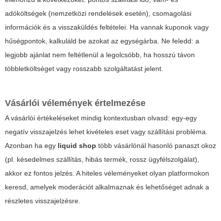
adóköltségek (nemzetközi rendelések esetén), csomagolási
információk és a visszaküldés feltételei. Ha vannak kuponok vagy
hűségpontok, kalkuláld be azokat az egységárba. Ne feledd: a
legjobb ajánlat nem feltétlenül a legolcsóbb, ha hosszú távon
többletköltséget vagy rosszabb szolgáltatást jelent.
Vásárlói vélemények értelmezése
A vásárlói értékeléseket mindig kontextusban olvasd: egy-egy
negatív visszajelzés lehet kivételes eset vagy szállítási probléma.
Azonban ha egy
liquid shop
több vásárlónál hasonló panaszt okoz
(pl. késedelmes szállítás, hibás termék, rossz ügyfélszolgálat),
akkor ez fontos jelzés. A hiteles véleményeket olyan platformokon
keresd, amelyek moderációt alkalmaznak és lehetőséget adnak a
részletes visszajelzésre.