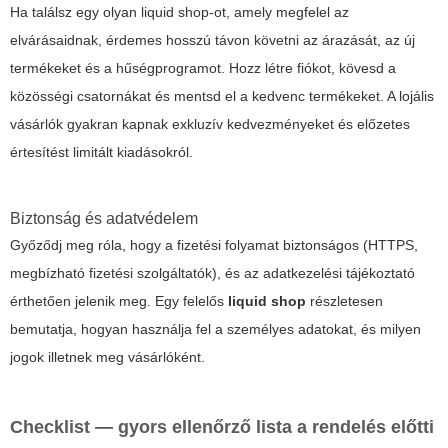
Ha találsz egy olyan
liquid shop
-ot, amely megfelel az
elvárásaidnak, érdemes hosszú távon követni az árazását, az új
termékeket és a hűségprogramot. Hozz létre fiókot, kövesd a
közösségi csatornákat és mentsd el a kedvenc termékeket. A lojális
vásárlók gyakran kapnak exkluzív kedvezményeket és előzetes
értesítést limitált kiadásokról.
Biztonság és adatvédelem
Győződj meg róla, hogy a fizetési folyamat biztonságos (HTTPS,
megbízható fizetési szolgáltatók), és az adatkezelési tájékoztató
érthetően jelenik meg. Egy felelős
liquid shop
részletesen
bemutatja, hogyan használja fel a személyes adatokat, és milyen
jogok illetnek meg vásárlóként.
Checklist — gyors ellenőrző lista a rendelés előtti