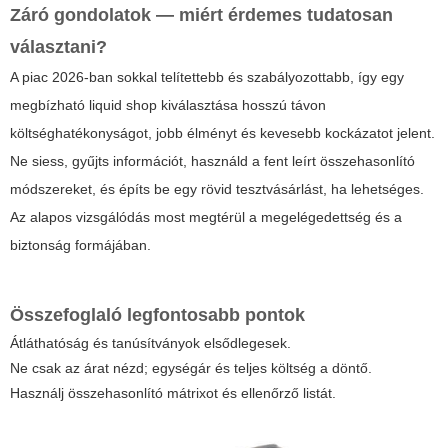
Záró gondolatok — miért érdemes tudatosan
választani?
A piac 2026-ban sokkal telítettebb és szabályozottabb, így egy
megbízható
liquid shop
kiválasztása hosszú távon
költséghatékonyságot, jobb élményt és kevesebb kockázatot jelent.
Ne siess, gyűjts információt, használd a fent leírt összehasonlító
módszereket, és építs be egy rövid tesztvásárlást, ha lehetséges.
Az alapos vizsgálódás most megtérül a megelégedettség és a
biztonság formájában.
Összefoglaló legfontosabb pontok
Átláthatóság és tanúsítványok elsődlegesek.
Ne csak az árat nézd; egységár és teljes költség a döntő.
Használj összehasonlító mátrixot és ellenőrző listát.