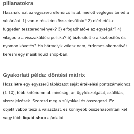
pillanatokra
Használd ezt az egyszerű ellenőrző listát, mielőtt véglegesítenéd a
vásárlást: 1) van-e részletes összetevőlista? 2) elérhetők-e
független teszteredmények? 3) elfogadható-e az egységár? 4)
világos-e a visszaküldési politika? 5) biztosított-e a kézbesítés és
nyomon követés? Ha bármelyik válasz nem, érdemes alternatívát
keresni egy másik
liquid shop
-ban.
Gyakorlati példa: döntési mátrix
Hozz létre egy egyszerű táblázatot saját értékelési pontszámaidhoz
(1-10), több kritériummal: minőség, ár, ügyfélszolgálat, szállítás,
visszajelzések. Szorozd meg a súlyokkal és összegezd. Ez
objektívabbá teszi a választást, és könnyebb összehasonlítani két
vagy több
liquid shop
ajánlatát.