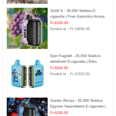
Szőlő Íz - 35.000 Slukkos E-
cigaretta | Friss Gyümölcs Aroma
Ft 6200.00
Eredeti ár：
Ft 14686.00
Eper Fagylalt - 25.000 Slukkos
eldobható E-cigaretta | Édes
Desszert Íz
Ft 5500.00
Eredeti ár：
Ft 11932.00
Szeder Áfonya - 35.000 Slukkos
Egyszer Használatos E-cigaretta |
Prémium Ízélmény
Ft 6200.00