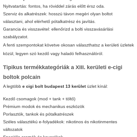
Nyitvatartás: fontos, ha röviddel zárás előtt érsz oda.
Szerviz és alkatrészek: hosszú távon megéri olyan boltot
választani, ahol elérhető pótalkatrész és javítás.
Garancia és visszavétel: ellenőrizd a bolti visszavásárlási
szabályzatot.
A fenti szempontokat követve okosan választhatsz a kerületi üzletek
közül, legyen szó kezdő vagy haladó felhasználóról.
Tipikus termékkategóriák a XIII. kerületi e-cigi
boltok polcain
A legtöbb
e cigi bolt budapest 13 kerület
üzlet kínál:
Kezdő csomagok (mod + tank + töltő)
Prémium modok és mechanikus eszközök
Porlasztók, tankok és pótalkatrészek
Széles választékú e-folyadékok: nikotinos és nikotinmentes
változatok