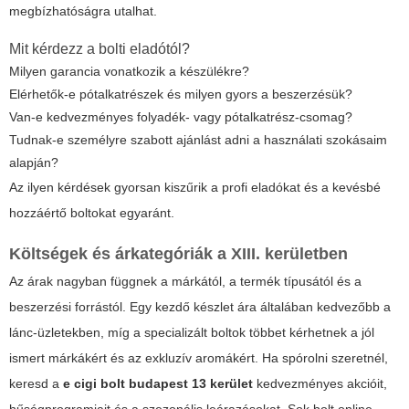
megbízhatóságra utalhat.
Mit kérdezz a bolti eladótól?
Milyen garancia vonatkozik a készülékre?
Elérhetők-e pótalkatrészek és milyen gyors a beszerzésük?
Van-e kedvezményes folyadék- vagy pótalkatrész-csomag?
Tudnak-e személyre szabott ajánlást adni a használati szokásaim
alapján?
Az ilyen kérdések gyorsan kiszűrik a profi eladókat és a kevésbé
hozzáértő boltokat egyaránt.
Költségek és árkategóriák a XIII. kerületben
Az árak nagyban függnek a márkától, a termék típusától és a
beszerzési forrástól. Egy kezdő készlet ára általában kedvezőbb a
lánc-üzletekben, míg a specializált boltok többet kérhetnek a jól
ismert márkákért és az exkluzív aromákért. Ha spórolni szeretnél,
keresd a
e cigi bolt budapest 13 kerület
kedvezményes akcióit,