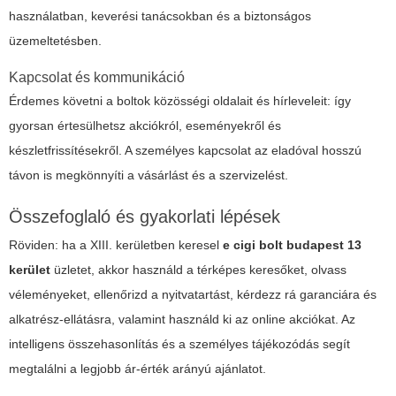
használatban, keverési tanácsokban és a biztonságos
üzemeltetésben.
Kapcsolat és kommunikáció
Érdemes követni a boltok közösségi oldalait és hírleveleit: így
gyorsan értesülhetsz akciókról, eseményekről és
készletfrissítésekről. A személyes kapcsolat az eladóval hosszú
távon is megkönnyíti a vásárlást és a szervizelést.
Összefoglaló és gyakorlati lépések
Röviden: ha a XIII. kerületben keresel
e cigi bolt budapest 13
kerület
üzletet, akkor használd a térképes keresőket, olvass
véleményeket, ellenőrizd a nyitvatartást, kérdezz rá garanciára és
alkatrész-ellátásra, valamint használd ki az online akciókat. Az
intelligens összehasonlítás és a személyes tájékozódás segít
megtalálni a legjobb ár-érték arányú ajánlatot.