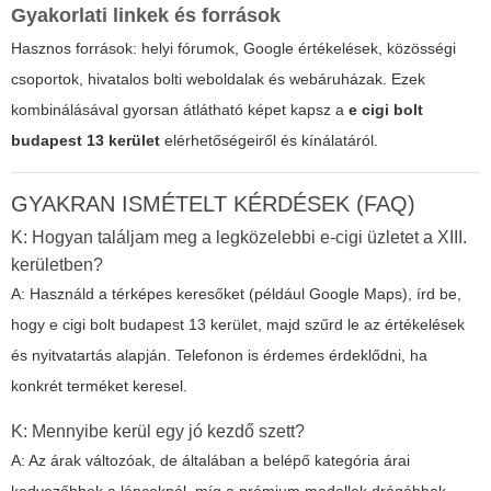
Gyakorlati linkek és források
Hasznos források: helyi fórumok, Google értékelések, közösségi
csoportok, hivatalos bolti weboldalak és webáruházak. Ezek
kombinálásával gyorsan átlátható képet kapsz a
e cigi bolt
budapest 13 kerület
elérhetőségeiről és kínálatáról.
GYAKRAN ISMÉTELT KÉRDÉSEK (FAQ)
K: Hogyan találjam meg a legközelebbi e-cigi üzletet a XIII.
kerületben?
A: Használd a térképes keresőket (például Google Maps), írd be,
hogy
e cigi bolt budapest 13 kerület
, majd szűrd le az értékelések
és nyitvatartás alapján. Telefonon is érdemes érdeklődni, ha
konkrét terméket keresel.
K: Mennyibe kerül egy jó kezdő szett?
A: Az árak változóak, de általában a belépő kategória árai
kedvezőbbek a láncoknál, míg a prémium modellek drágábbak.