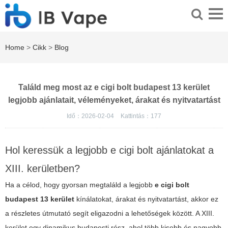
Home
>
Cikk
>
Blog
Találd meg most az e cigi bolt budapest 13 kerület
legjobb ajánlatait, véleményeket, árakat és nyitvatartást
Idő：2026-02-04
Kattintás：
177
Hol keressük a legjobb e cigi bolt ajánlatokat a
XIII. kerületben?
Ha a célod, hogy gyorsan megtaláld a legjobb
e cigi bolt
budapest 13 kerület
kínálatokat, árakat és nyitvatartást, akkor ez
a részletes útmutató segít eligazodni a lehetőségek között. A XIII.
kerület egy dinamikus budapesti rész, ahol több kisebb és nagyobb