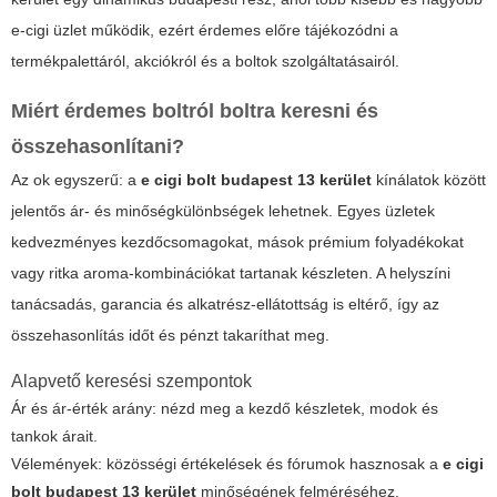
e-cigi
üzlet működik, ezért érdemes előre tájékozódni a
termékpalettáról, akciókról és a boltok szolgáltatásairól.
Miért érdemes boltról boltra keresni és
összehasonlítani?
Az ok egyszerű: a
e cigi bolt budapest 13 kerület
kínálatok között
jelentős ár- és minőségkülönbségek lehetnek. Egyes üzletek
kedvezményes kezdőcsomagokat, mások prémium folyadékokat
vagy ritka aroma-kombinációkat tartanak készleten. A helyszíni
tanácsadás, garancia és alkatrész-ellátottság is eltérő, így az
összehasonlítás időt és pénzt takaríthat meg.
Alapvető keresési szempontok
Ár és ár-érték arány: nézd meg a kezdő készletek, modok és
tankok árait.
Vélemények: közösségi értékelések és fórumok hasznosak a
e cigi
bolt budapest 13 kerület
minőségének felméréséhez.