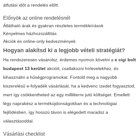
átfutási időt a rendelés előtt.
Előnyök az online rendelésnél
Átlátható árak és gyakran részletes termékleírások
Kényelmes házhozszállítás
Akciók és online-only kedvezmények
Hogyan alakítsd ki a legjobb vételi stratégiát?
Ha rendszeresen vásárolsz, érdemes nyomon követni a
e cigi bolt
budapest 13 kerület
akcióit, csatlakozni hírlevelekhez, és
kihasználni a hűségprogramokat. Fontold meg a nagyobb
kiszerelésű e-folyadék vásárlását, ha a kedvenc ízedet fogyasztod,
mert így csökkentheted az egy milliliterre jutó költséget. Emellett
légy naprakész a termékújdonságokban és a technológiai
fejlődésben, így hosszú távon is elégedett maradsz a
választásoddal.
Vásárlási checklist