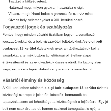
Tisztázd a költségvetést.
Határozd meg, milyen gyakran használsz e-cigit.
Válassz megbízható boltot a garancia és szerviz miatt.
Olvass helyi véleményeket a XIII. kerületi boltról.
Fogyasztói jogok és szabályozás
Fontos, hogy minden vásárló tisztában legyen a vonatkozó
jogszabályokkal és a bolti visszavételi feltételekkel. A
e cigi bolt
budapest 13 kerület
üzleteknek gyakran tájékoztatniuk kell a
vásárlókat a termék biztonsági előírásairól, életkor-alapú
értékesítésről és az e-folyadékok összetevőiről. Ha bizonytalan
vagy, kérj írásos tájékoztatást vagy számlát a vásárlásról.
Vásárlói élmény és közösség
A XIII. kerületben található
e cigi bolt budapest 13 kerület
üzletek
közösségi szerepe is jelentős: kóstolók, bemutatók és
tapasztalatcsere ad lehetőséget a közösségnek a fejlődésre. Egy jó
bolt nem csak árut ad el, hanem szakmai támogatást is nyújt a