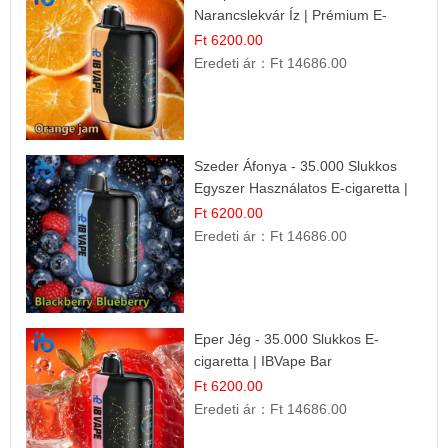
Narancslekvár Íz | Prémium E-
cigaretta
Ft 6200.00
Eredeti ár：
Ft 14686.00
Szeder Áfonya - 35.000 Slukkos
Egyszer Használatos E-cigaretta |
Prémium Ízélmény
Ft 6200.00
Eredeti ár：
Ft 14686.00
Eper Jég - 35.000 Slukkos E-
cigaretta | IBVape Bar
Ft 6200.00
Eredeti ár：
Ft 14686.00