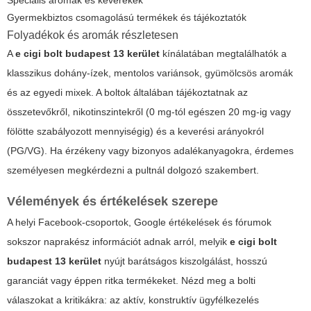
Speciális aromák és keverékek
Gyermekbiztos csomagolású termékek és tájékoztatók
Folyadékok és aromák részletesen
A
e cigi bolt budapest 13 kerület
kínálatában megtalálhatók a
klasszikus dohány-ízek, mentolos variánsok, gyümölcsös aromák
és az egyedi mixek. A boltok általában tájékoztatnak az
összetevőkről, nikotinszintekről (0 mg-tól egészen 20 mg-ig vagy
fölötte szabályozott mennyiségig) és a keverési arányokról
(PG/VG). Ha érzékeny vagy bizonyos adalékanyagokra, érdemes
személyesen megkérdezni a pultnál dolgozó szakembert.
Vélemények és értékelések szerepe
A helyi Facebook-csoportok, Google értékelések és fórumok
sokszor naprakész információt adnak arról, melyik
e cigi bolt
budapest 13 kerület
nyújt barátságos kiszolgálást, hosszú
garanciát vagy éppen ritka termékeket. Nézd meg a bolti
válaszokat a kritikákra: az aktív, konstruktív ügyfélkezelés