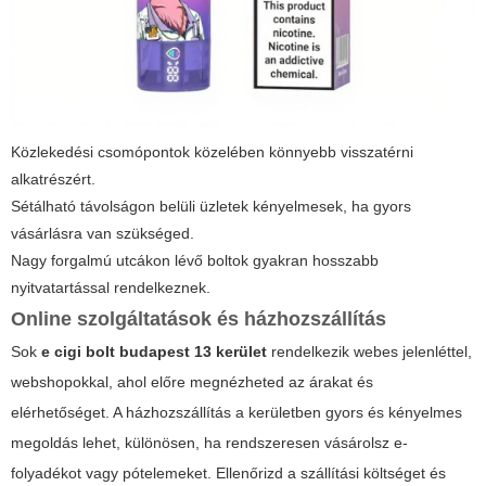
Közlekedési csomópontok közelében könnyebb visszatérni
alkatrészért.
Sétálható távolságon belüli üzletek kényelmesek, ha gyors
vásárlásra van szükséged.
Nagy forgalmú utcákon lévő boltok gyakran hosszabb
nyitvatartással rendelkeznek.
Online szolgáltatások és házhozszállítás
Sok
e cigi bolt budapest 13 kerület
rendelkezik webes jelenléttel,
webshopokkal, ahol előre megnézheted az árakat és
elérhetőséget. A házhozszállítás a kerületben gyors és kényelmes
megoldás lehet, különösen, ha rendszeresen vásárolsz e-
folyadékot vagy pótelemeket. Ellenőrizd a szállítási költséget és