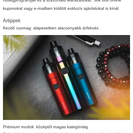
hűségprogramjait és a szezonális leárazásokat. Sok bolt online
kuponokat vagy e-mailben küldött exkluzív ajánlatokat is kínál.
Ártippek
Kezdő csomag: alapesetben alacsonyabb árfekvés
Prémium modok: középtől magas kategóriáig