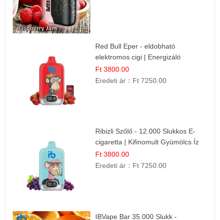
Red Bull Eper - eldobható
elektromos cigi | Energizáló
Gyümölcs Íz
Ft 3800.00
Eredeti ár：
Ft 7250.00
Ribizli Szőlő - 12.000 Slukkos E-
cigaretta | Kifinomult Gyümölcs Íz
Ft 3800.00
Eredeti ár：
Ft 7250.00
IBVape Bar 35.000 Slukk -