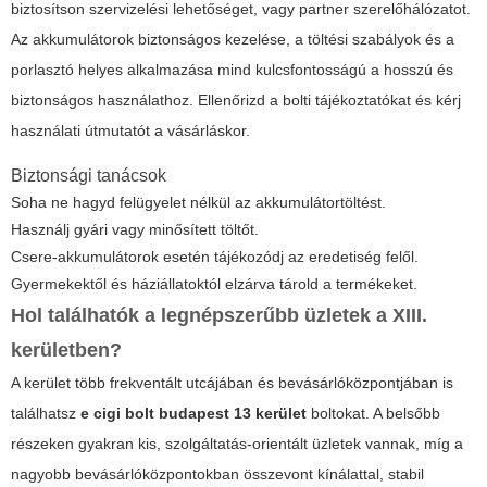
biztosítson szervizelési lehetőséget, vagy partner szerelőhálózatot.
Az akkumulátorok biztonságos kezelése, a töltési szabályok és a
porlasztó helyes alkalmazása mind kulcsfontosságú a hosszú és
biztonságos használathoz. Ellenőrizd a bolti tájékoztatókat és kérj
használati útmutatót a vásárláskor.
Biztonsági tanácsok
Soha ne hagyd felügyelet nélkül az akkumulátortöltést.
Használj gyári vagy minősített töltőt.
Csere-akkumulátorok esetén tájékozódj az eredetiség felől.
Gyermekektől és háziállatoktól elzárva tárold a termékeket.
Hol találhatók a legnépszerűbb üzletek a XIII.
kerületben?
A kerület több frekventált utcájában és bevásárlóközpontjában is
találhatsz
e cigi bolt budapest 13 kerület
boltokat. A belsőbb
részeken gyakran kis, szolgáltatás-orientált üzletek vannak, míg a
nagyobb bevásárlóközpontokban összevont kínálattal, stabil