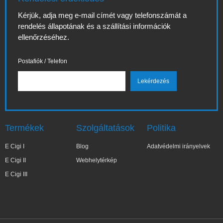
Kérjük, adja meg e-mail címét vagy telefonszámát a
rendelés állapotának és a szállítási információk
ellenőrzéséhez.
Postafiók / Telefon
Termékek
Szolgáltatások
Politika
E Cigi I
Blog
Adatvédelmi irányelvek
E Cigi II
Webhelytérkép
E Cigi III