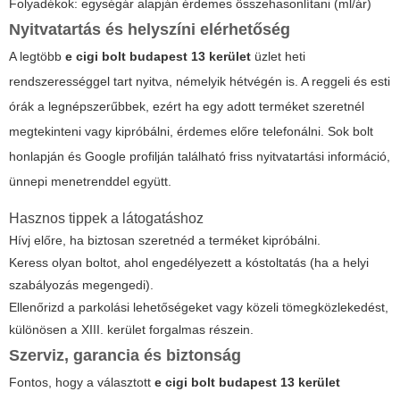
Folyadékok: egységár alapján érdemes összehasonlítani (ml/ár)
Nyitvatartás és helyszíni elérhetőség
A legtöbb
e cigi bolt budapest 13 kerület
üzlet heti
rendszerességgel tart nyitva, némelyik hétvégén is. A reggeli és esti
órák a legnépszerűbbek, ezért ha egy adott terméket szeretnél
megtekinteni vagy kipróbálni, érdemes előre telefonálni. Sok bolt
honlapján és Google profilján található friss nyitvatartási információ,
ünnepi menetrenddel együtt.
Hasznos tippek a látogatáshoz
Hívj előre, ha biztosan szeretnéd a terméket kipróbálni.
Keress olyan boltot, ahol engedélyezett a kóstoltatás (ha a helyi
szabályozás megengedi).
Ellenőrizd a parkolási lehetőségeket vagy közeli tömegközlekedést,
különösen a XIII. kerület forgalmas részein.
Szerviz, garancia és biztonság
Fontos, hogy a választott
e cigi bolt budapest 13 kerület