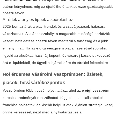
Előre töltött patronok vs újratölthető tankok:
Az előre töltött
patron kényelmes, míg az újratölthető tank sokszor gazdaságosabb
hosszú távon.
Ár-érték arány és tippek a spóroláshoz
2025-ben az árak a piaci trendek és a szabályozások hatására
változhatnak. Általános szabály: a magasabb minőségű eszközök
kezdeti befektetése hosszú távon megtérül a tartósság és a jobb
élmény miatt. Ha az
e cigi veszprém
piacán szeretnél spórolni,
figyeld az akciókat, használj kupont, és vásárolj készletet kedvező
árú e-liquidekből, de ügyelj a lejárati időre és tárolási feltételekre.
Hol érdemes vásárolni Veszprémben: üzletek,
piacok, bevásárlóközpontok
Veszprémben több típusú helyet találsz, ahol az
e cigi veszprém
keresés eredményét realizálhatod: független specialistaboltok,
franchise hálózatok, és kisebb helyi üzletek. Ajánlott stratégia: kezdj
online kereséssel, nézd meg a nyitvatartást és a