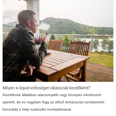
Milyen e-liquid erősséget válasszak kezdőként?
Kezdőknek általában alacsonyabb vagy közepes nikotinszint
ajánlott, de ez nagyban függ az előző dohányzási szokásoktól;
konzultálj a helyi szaküzlet munkatársával.