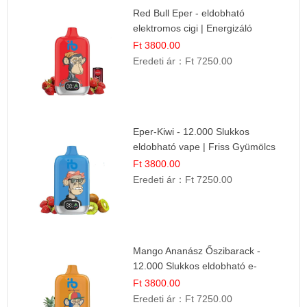
Red Bull Eper - eldobható
elektromos cigi | Energizáló
Gyümölcs Íz
Ft 3800.00
Eredeti ár：
Ft 7250.00
Eper-Kiwi - 12.000 Slukkos
eldobható vape | Friss Gyümölcs
Kombináció
Ft 3800.00
Eredeti ár：
Ft 7250.00
Mango Ananász Őszibarack -
12.000 Slukkos eldobható e-
Cigaretta
Ft 3800.00
Eredeti ár：
Ft 7250.00