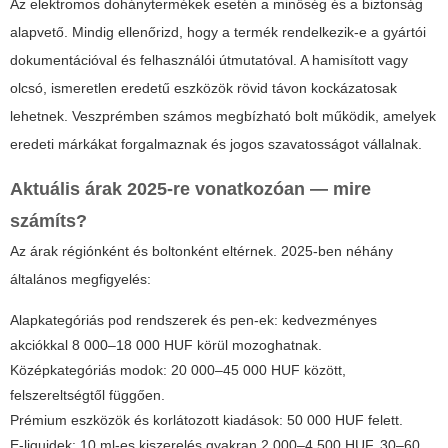
Az elektromos dohánytermékek esetén a minőség és a biztonság
alapvető. Mindig ellenőrizd, hogy a termék rendelkezik-e a gyártói
dokumentációval és felhasználói útmutatóval. A hamisított vagy
olcsó, ismeretlen eredetű eszközök rövid távon kockázatosak
lehetnek. Veszprémben számos megbízható bolt működik, amelyek
eredeti márkákat forgalmaznak és jogos szavatosságot vállalnak.
Aktuális árak 2025-re vonatkozóan — mire
számíts?
Az árak régiónként és boltonként eltérnek. 2025-ben néhány
általános megfigyelés:
Alapkategóriás pod rendszerek és pen-ek: kedvezményes
akciókkal 8 000–18 000 HUF körül mozoghatnak.
Középkategóriás modok: 20 000–45 000 HUF között,
felszereltségtől függően.
Prémium eszközök és korlátozott kiadások: 50 000 HUF felett.
E-liquidek: 10 ml-es kiszerelés gyakran 2 000–4 500 HUF, 30–60