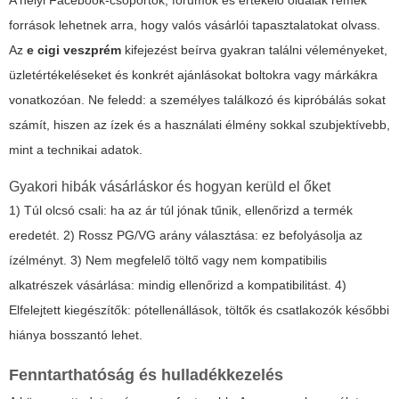
források lehetnek arra, hogy valós vásárlói tapasztalatokat olvass.
Az
e cigi veszprém
kifejezést beírva gyakran találni véleményeket,
üzletértékeléseket és konkrét ajánlásokat boltokra vagy márkákra
vonatkozóan. Ne feledd: a személyes találkozó és kipróbálás sokat
számít, hiszen az ízek és a használati élmény sokkal szubjektívebb,
mint a technikai adatok.
Gyakori hibák vásárláskor és hogyan kerüld el őket
1) Túl olcsó csali: ha az ár túl jónak tűnik, ellenőrizd a termék
eredetét. 2) Rossz PG/VG arány választása: ez befolyásolja az
ízélményt. 3) Nem megfelelő töltő vagy nem kompatibilis
alkatrészek vásárlása: mindig ellenőrizd a kompatibilitást. 4)
Elfelejtett kiegészítők: pótellenállások, töltők és csatlakozók későbbi
hiánya bosszantó lehet.
Fenntarthatóság és hulladékkezelés