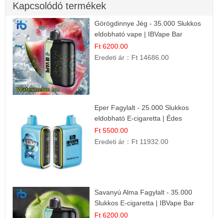
Kapcsolódó termékek
Görögdinnye Jég - 35.000 Slukkos
eldobható vape | IBVape Bar
Frissítő Nyári Íz
Ft 6200.00
Eredeti ár：
Ft 14686.00
Eper Fagylalt - 25.000 Slukkos
eldobható E-cigaretta | Édes
Desszert Íz
Ft 5500.00
Eredeti ár：
Ft 11932.00
Savanyú Alma Fagylalt - 35.000
Slukkos E-cigaretta | IBVape Bar
Ft 6200.00