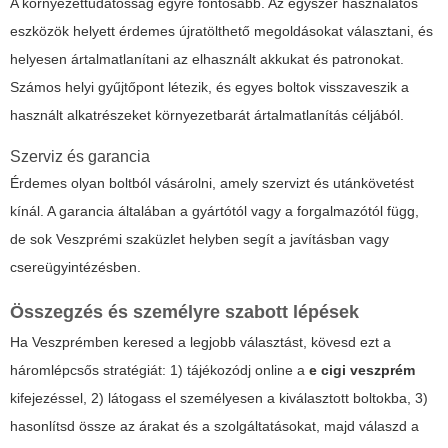
A környezettudatosság egyre fontosabb. Az egyszer használatos
eszközök helyett érdemes újratölthető megoldásokat választani, és
helyesen ártalmatlanítani az elhasznált akkukat és patronokat.
Számos helyi gyűjtőpont létezik, és egyes boltok visszaveszik a
használt alkatrészeket környezetbarát ártalmatlanítás céljából.
Szerviz és garancia
Érdemes olyan boltból vásárolni, amely szervizt és utánkövetést
kínál. A garancia általában a gyártótól vagy a forgalmazótól függ,
de sok Veszprémi szaküzlet helyben segít a javításban vagy
csereügyintézésben.
Összegzés és személyre szabott lépések
Ha Veszprémben keresed a legjobb választást, kövesd ezt a
háromlépcsős stratégiát: 1) tájékozódj online a
e cigi veszprém
kifejezéssel, 2) látogass el személyesen a kiválasztott boltokba, 3)
hasonlítsd össze az árakat és a szolgáltatásokat, majd válaszd a