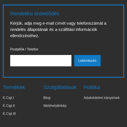
Rendelési érdeklődés
Kérjük, adja meg e-mail címét vagy telefonszámát a
rendelés állapotának és a szállítási információk
ellenőrzéséhez.
Postafiók / Telefon
Termékek
Szolgáltatások
Politika
E Cigi I
Blog
Adatvédelmi irányelvek
E Cigi II
Webhelytérkép
E Cigi III