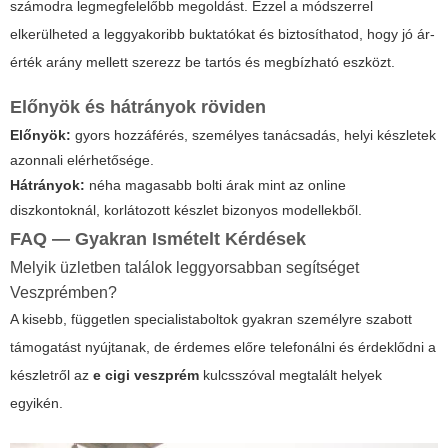
számodra legmegfelelőbb megoldást. Ezzel a módszerrel
elkerülheted a leggyakoribb buktatókat és biztosíthatod, hogy jó ár-
érték arány mellett szerezz be tartós és megbízható eszközt.
Előnyök és hátrányok röviden
Előnyök:
gyors hozzáférés, személyes tanácsadás, helyi készletek
azonnali elérhetősége.
Hátrányok:
néha magasabb bolti árak mint az online
diszkontoknál, korlátozott készlet bizonyos modellekből.
FAQ — Gyakran Ismételt Kérdések
Melyik üzletben találok leggyorsabban segítséget
Veszprémben?
A kisebb, független specialistaboltok gyakran személyre szabott
támogatást nyújtanak, de érdemes előre telefonálni és érdeklődni a
készletről az
e cigi veszprém
kulcsszóval megtalált helyek
egyikén.