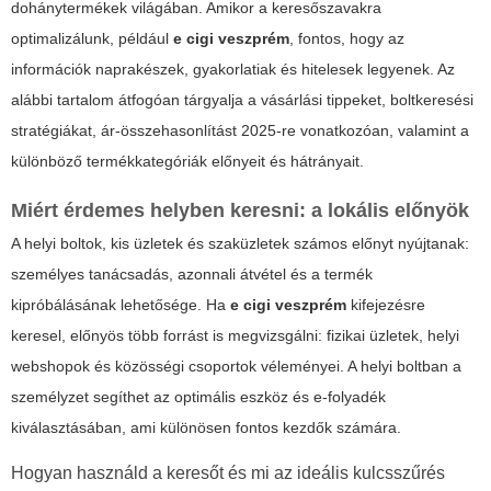
dohánytermékek világában. Amikor a keresőszavakra
optimalizálunk, például
e cigi veszprém
, fontos, hogy az
információk naprakészek, gyakorlatiak és hitelesek legyenek. Az
alábbi tartalom átfogóan tárgyalja a vásárlási tippeket, boltkeresési
stratégiákat, ár-összehasonlítást 2025-re vonatkozóan, valamint a
különböző termékkategóriák előnyeit és hátrányait.
Miért érdemes helyben keresni: a lokális előnyök
A helyi boltok, kis üzletek és szaküzletek számos előnyt nyújtanak:
személyes tanácsadás, azonnali átvétel és a termék
kipróbálásának lehetősége. Ha
e cigi veszprém
kifejezésre
keresel, előnyös több forrást is megvizsgálni: fizikai üzletek, helyi
webshopok és közösségi csoportok véleményei. A helyi boltban a
személyzet segíthet az optimális eszköz és e-folyadék
kiválasztásában, ami különösen fontos kezdők számára.
Hogyan használd a keresőt és mi az ideális kulcsszűrés