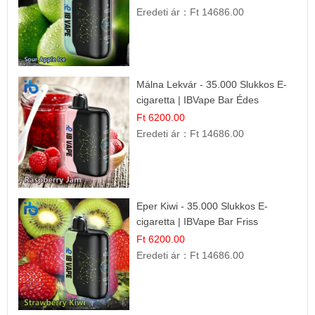
Eredeti ár：
Ft 14686.00
Málna Lekvár - 35.000 Slukkos E-
cigaretta | IBVape Bar Édes
Gyümölcs Íz
Ft 6200.00
Eredeti ár：
Ft 14686.00
Eper Kiwi - 35.000 Slukkos E-
cigaretta | IBVape Bar Friss
Gyümölcs Ízek
Ft 6200.00
Eredeti ár：
Ft 14686.00