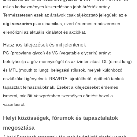
ml-es kedvezményes kiszerelésben jobb ár/érték arány.
Természetesen ezek az ársávok csak tájékoztató jellegűek; az
e
cigi veszprém
piac dinamikus, ezért érdemes rendszeresen
ellenőrizni az aktuális kínálatot és akciókat.
Hasznos kifejezések és mit jelentenek
PG (propylene glycol) és VG (vegetable glycerin) arány:
befolyásolja a gőz mennyiségét és az ízintenzitást. DL (direct lung)
és MTL (mouth to lung): belégzési stílusok, melyek különböző
eszközöket igényelnek. RBA/RTA: újratölthető, építhető tankok
tapasztalt felhasználóknak. Ezeket a kifejezéseket érdemes
ismerni, mielőtt Veszprémben személyes döntést hozol a
vásárlásról.
Helyi közösségek, fórumok és tapasztalatok
megosztása
A helyi Facebook-csoportok, fórumok és értékelő oldalak remek