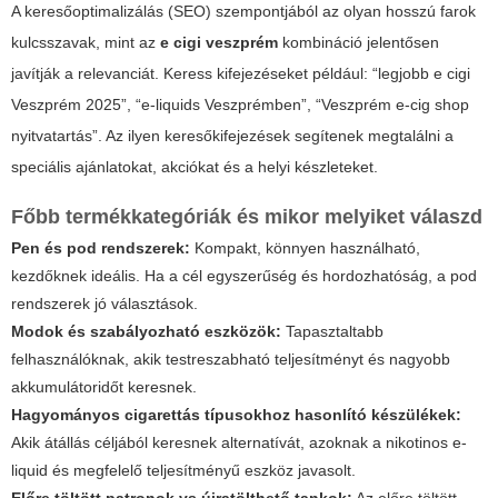
A keresőoptimalizálás (SEO) szempontjából az olyan hosszú farok
kulcsszavak, mint az
e cigi veszprém
kombináció jelentősen
javítják a relevanciát. Keress kifejezéseket például: “legjobb e cigi
Veszprém 2025”, “e-liquids Veszprémben”, “Veszprém e-cig shop
nyitvatartás”. Az ilyen keresőkifejezések segítenek megtalálni a
speciális ajánlatokat, akciókat és a helyi készleteket.
Főbb termékkategóriák és mikor melyiket válaszd
Pen és pod rendszerek:
Kompakt, könnyen használható,
kezdőknek ideális. Ha a cél egyszerűség és hordozhatóság, a pod
rendszerek jó választások.
Modok és szabályozható eszközök:
Tapasztaltabb
felhasználóknak, akik testreszabható teljesítményt és nagyobb
akkumulátoridőt keresnek.
Hagyományos cigarettás típusokhoz hasonlító készülékek:
Akik átállás céljából keresnek alternatívát, azoknak a nikotinos e-
liquid és megfelelő teljesítményű eszköz javasolt.