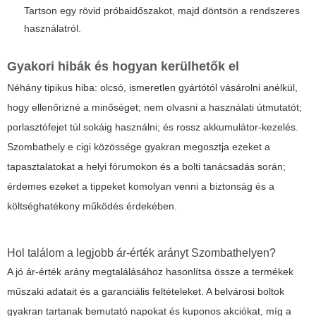
Tartson egy rövid próbaidőszakot, majd döntsön a rendszeres
használatról.
Gyakori hibák és hogyan kerülhetők el
Néhány tipikus hiba: olcsó, ismeretlen gyártótól vásárolni anélkül,
hogy ellenőrizné a minőséget; nem olvasni a használati útmutatót;
porlasztófejet túl sokáig használni; és rossz akkumulátor-kezelés.
Szombathely e cigi közössége gyakran megosztja ezeket a
tapasztalatokat a helyi fórumokon és a bolti tanácsadás során;
érdemes ezeket a tippeket komolyan venni a biztonság és a
költséghatékony működés érdekében.
Hol találom a legjobb ár-érték arányt Szombathelyen?
A jó ár-érték arány megtalálásához hasonlítsa össze a termékek
műszaki adatait és a garanciális feltételeket. A belvárosi boltok
gyakran tartanak bemutató napokat és kuponos akciókat, míg a