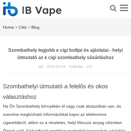
Home
>
Cikk
>
Blog
Szombathely legjobb e cigi boltjai és ajánlatai - helyi
útmutató az e cigi szombathely vásárláshoz
Idő：2026-02-04
Kattintás：
247
Szombathelyi útmutató a felelős és okos
választáshoz
Ha Ön Szombathely környékén él vagy csak átutazóban van, és
szeretne megbízható információkat kapni az elektromos
cigarettákról, akkor ez a részletes, helyi fókuszú anyag célzottan
Önnek szól. A következő sorokban gyakorlati tanácsokat, vásárlási