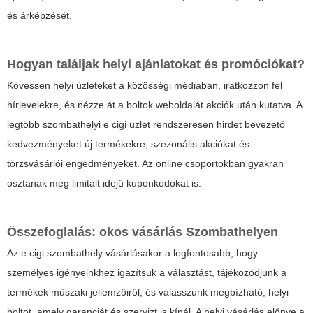
és árképzését.
Hogyan találjak helyi ajánlatokat és promóciókat?
Kövessen helyi üzleteket a közösségi médiában, iratkozzon fel
hírlevelekre, és nézze át a boltok weboldalát akciók után kutatva. A
legtöbb szombathelyi e cigi üzlet rendszeresen hirdet bevezető
kedvezményeket új termékekre, szezonális akciókat és
törzsvásárlói engedményeket. Az online csoportokban gyakran
osztanak meg limitált idejű kuponkódokat is.
Összefoglalás: okos vásárlás Szombathelyen
Az e cigi szombathely vásárlásakor a legfontosabb, hogy
személyes igényeinkhez igazítsuk a választást, tájékozódjunk a
termékek műszaki jellemzőiről, és válasszunk megbízható, helyi
boltot, amely garanciát és szervizt is kínál. A helyi vásárlás előnye a