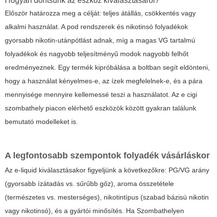
Hogyan döntsünk az eszköz kiválasztásáról?
Először határozza meg a célját: teljes átállás, csökkentés vagy
alkalmi használat. A pod rendszerek és nikotinsó folyadékok
gyorsabb nikotin-utánpótlást adnak, míg a magas VG tartalmú
folyadékok és nagyobb teljesítményű modok nagyobb felhőt
eredményeznek. Egy termék kipróbálása a boltban segít eldönteni,
hogy a használat kényelmes-e, az ízek megfelelnek-e, és a pára
mennyisége mennyire kellemessé teszi a használatot. Az e cigi
szombathely piacon elérhető eszközök között gyakran találunk
bemutató modelleket is.
A legfontosabb szempontok folyadék vásárláskor
Az e-liquid kiválasztásakor figyeljünk a következőkre: PG/VG arány
(gyorsabb ízátadás vs. sűrűbb gőz), aroma összetétele
(természetes vs. mesterséges), nikotintípus (szabad bázisú nikotin
vagy nikotinsó), és a gyártói minősítés. Ha Szombathelyen