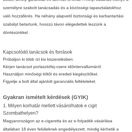
személyre szabott tanácsadás és a közösségi tapasztalatokhoz
való hozzáférés. Ha néhány alapvető biztonsági és karbantartási
szabályt betartunk, hosszú távon elégedettek leszünk a
döntésünkkel.
Kapcsolódó tanácsok és források
Próbáljon ki több ízt kis kiszerelésben.
Kérjen tanácsot porlasztófej-csere időintervallumáról.
Használjon minőségi töltőt és eredeti kiegészítőket.
Figyelje a bolt által ajánlott garanciális feltételeket.
Gyakran ismételt kérdések (GYIK)
1. Milyen korhatár mellett vásárolhatok e cigit
Szombathelyen?
Magyarországon az e-cigaretta és az e-folyadék vásárlása
általában 18 éven felülieknek engedélyezett; mindig kérhetik a