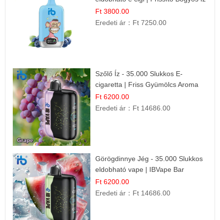
Ft 3800.00
Eredeti ár：
Ft 7250.00
Szőlő Íz - 35.000 Slukkos E-
cigaretta | Friss Gyümölcs Aroma
Ft 6200.00
Eredeti ár：
Ft 14686.00
Görögdinnye Jég - 35.000 Slukkos
eldobható vape | IBVape Bar
Frissítő Nyári Íz
Ft 6200.00
Eredeti ár：
Ft 14686.00