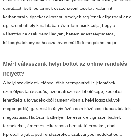
útmutatót, bolt- és termék összehasonlításokat, valamint
karbantartási tippeket olvashat, amelyek segítenek eligazodni az e
cigi szombathely kínálatában. Az információk célja, hogy a
választás ne csak trendi legyen, hanem egészségtudatos,
költséghatékony és hosszú távon működő megoldást adjon.
Miért válasszunk helyi boltot az online rendelés
helyett?
A helyi szaküzletek előnyei több szempontból is jelentősek:
személyes tanácsadás, azonnali szerviz lehetősége, kóstolási
lehetőség a folyadékokból (amennyiben a helyi jogszabályok
megengedik), garanciális ügyintézés és a közösségi tapasztalatok
megosztása. Ha Szombathelyen keresünk e cigi szombathely
termékeket, érdemes felkeresni a bemutatótermeket, ahol
kipróbálhatjuk a pod rendszereket, szabványos modokat és a