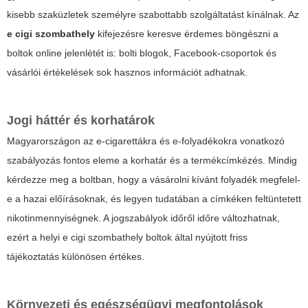
kisebb szaküzletek személyre szabottabb szolgáltatást kínálnak. Az
e cigi szombathely
kifejezésre keresve érdemes böngészni a
boltok online jelenlétét is: bolti blogok, Facebook-csoportok és
vásárlói értékelések sok hasznos információt adhatnak.
Jogi háttér és korhatárok
Magyarországon az e-cigarettákra és e-folyadékokra vonatkozó
szabályozás fontos eleme a korhatár és a termékcímkézés. Mindig
kérdezze meg a boltban, hogy a vásárolni kívánt folyadék megfelel-
e a hazai előírásoknak, és legyen tudatában a címkéken feltüntetett
nikotinmennyiségnek. A jogszabályok időről időre változhatnak,
ezért a helyi e cigi szombathely boltok által nyújtott friss
tájékoztatás különösen értékes.
Környezeti és egészségügyi megfontolások