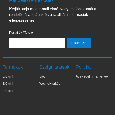
Rendelési érdeklődés
Kérjük, adja meg e-mail címét vagy telefonszámát a
rendelés állapotának és a szállítási információk
ellenőrzéséhez.
Postafiók / Telefon
Termékek
Szolgáltatások
Politika
E Cigi I
Blog
Adatvédelmi irányelvek
E Cigi II
Webhelytérkép
E Cigi III