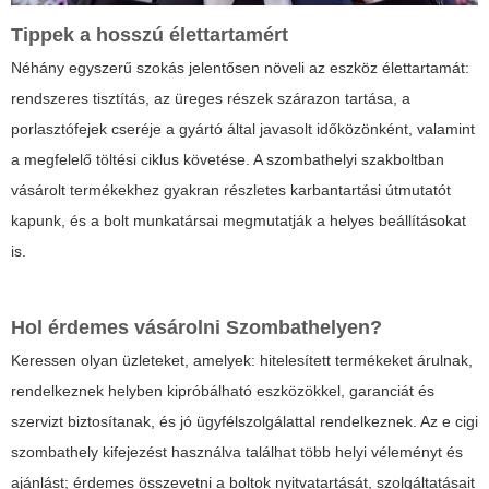
Tippek a hosszú élettartamért
Néhány egyszerű szokás jelentősen növeli az eszköz élettartamát:
rendszeres tisztítás, az üreges részek szárazon tartása, a
porlasztófejek cseréje a gyártó által javasolt időközönként, valamint
a megfelelő töltési ciklus követése. A szombathelyi szakboltban
vásárolt termékekhez gyakran részletes karbantartási útmutatót
kapunk, és a bolt munkatársai megmutatják a helyes beállításokat
is.
Hol érdemes vásárolni Szombathelyen?
Keressen olyan üzleteket, amelyek: hitelesített termékeket árulnak,
rendelkeznek helyben kipróbálható eszközökkel, garanciát és
szervizt biztosítanak, és jó ügyfélszolgálattal rendelkeznek. Az
e cigi
szombathely
kifejezést használva találhat több helyi véleményt és
ajánlást; érdemes összevetni a boltok nyitvatartását, szolgáltatásait