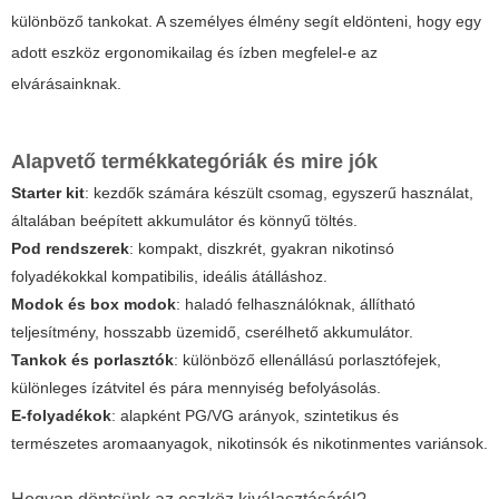
különböző tankokat. A személyes élmény segít eldönteni, hogy egy
adott eszköz ergonomikailag és ízben megfelel-e az
elvárásainknak.
Alapvető termékkategóriák és mire jók
Starter kit
: kezdők számára készült csomag, egyszerű használat,
általában beépített akkumulátor és könnyű töltés.
Pod rendszerek
: kompakt, diszkrét, gyakran nikotinsó
folyadékokkal kompatibilis, ideális átálláshoz.
Modok és box modok
: haladó felhasználóknak, állítható
teljesítmény, hosszabb üzemidő, cserélhető akkumulátor.
Tankok és porlasztók
: különböző ellenállású porlasztófejek,
különleges ízátvitel és pára mennyiség befolyásolás.
E-folyadékok
: alapként PG/VG arányok, szintetikus és
természetes aromaanyagok, nikotinsók és nikotinmentes variánsok.