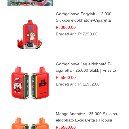
Görögdinnye Fagylalt - 12.000
Slukkos eldobható e-Cigaretta
Ft 3800.00
Eredeti ár：
Ft 7250.00
Görögdinnye Jég eldobható E-
cigaretta - 25.000 Slukk | Frissítő
Nyári Íz
Ft 5500.00
Eredeti ár：
Ft 11932.00
Mango Ananász - 25.000 Slukkos
eldobható E-cigaretta | Trópusi
Ízélmény
Ft 5500.00