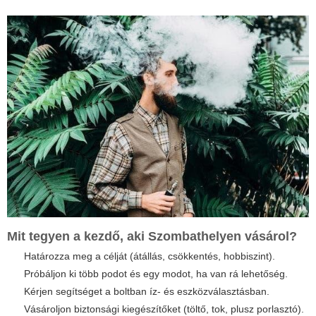
Mit tegyen a kezdő, aki Szombathelyen vásárol?
Határozza meg a célját (átállás, csökkentés, hobbiszint).
Próbáljon ki több podot és egy modot, ha van rá lehetőség.
Kérjen segítséget a boltban íz- és eszközválasztásban.
Vásároljon biztonsági kiegészítőket (töltő, tok, plusz porlasztó).