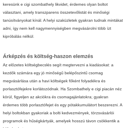
keresünk e cigi szombathely likvidet, érdemes olyan boltot
választani, amely transzparens összetevőlistát és minőségi
tanúsítványokat kínál. A helyi szaküzletek gyakran tudnak mintákat
adni, így nem kell nagymennyiségben megvásárolni több ízt
kipróbálás nélkül.
Árképzés és költség-haszon elemzés
Az előzetes költségbecslés segít megtervezni a kiadásokat: a
kezdők számára egy jó minőségű belépőszintű csomag
megvásárlása után a havi költségek főként folyadékra és
porlasztófejekre korlátozódnak. Ha Szombathely e cigi piacán néz
körül, figyeljen az akciókra és csomagajánlatokra; gyakran
érdemes több porlasztófejet és egy pótakkumulátort beszerezni. A
helyi boltokban gyakoriak a bolti kedvezmények, törzsvásárlói
programok és hűségkártyák, amelyek hosszú távon csökkentik a