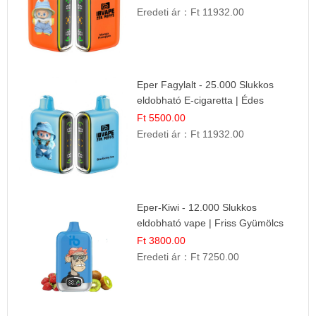
Eredeti ár：
Ft 11932.00
Eper Fagylalt - 25.000 Slukkos
eldobható E-cigaretta | Édes
Desszert Íz
Ft 5500.00
Eredeti ár：
Ft 11932.00
Eper-Kiwi - 12.000 Slukkos
eldobható vape | Friss Gyümölcs
Kombináció
Ft 3800.00
Eredeti ár：
Ft 7250.00