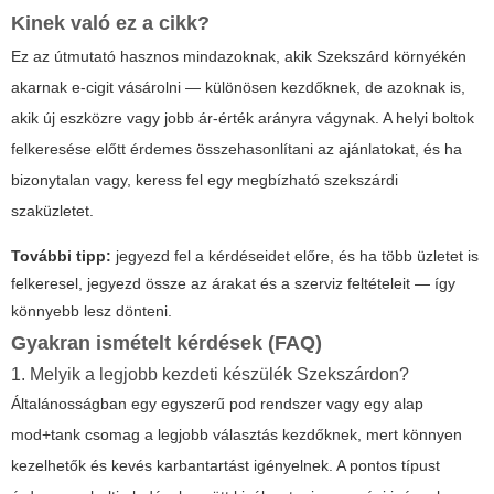
Kinek való ez a cikk?
Ez az útmutató hasznos mindazoknak, akik Szekszárd környékén
akarnak e-cigit vásárolni — különösen kezdőknek, de azoknak is,
akik új eszközre vagy jobb ár-érték arányra vágynak. A helyi boltok
felkeresése előtt érdemes összehasonlítani az ajánlatokat, és ha
bizonytalan vagy, keress fel egy megbízható szekszárdi
szaküzletet.
További tipp:
jegyezd fel a kérdéseidet előre, és ha több üzletet is
felkeresel, jegyezd össze az árakat és a szerviz feltételeit — így
könnyebb lesz dönteni.
Gyakran ismételt kérdések (FAQ)
1. Melyik a legjobb kezdeti készülék Szekszárdon?
Általánosságban egy egyszerű pod rendszer vagy egy alap
mod+tank csomag a legjobb választás kezdőknek, mert könnyen
kezelhetők és kevés karbantartást igényelnek. A pontos típust