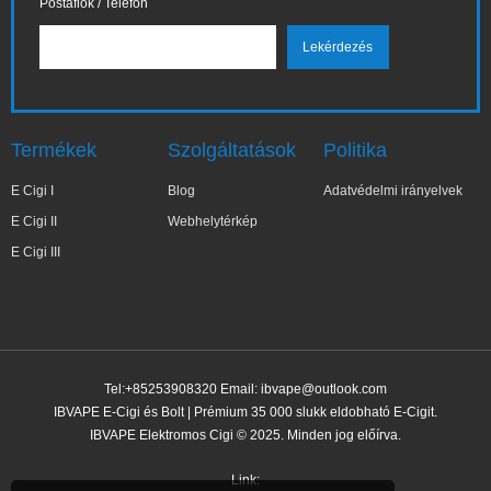
Postafiók / Telefon
Termékek
Szolgáltatások
Politika
E Cigi I
Blog
Adatvédelmi irányelvek
E Cigi II
Webhelytérkép
E Cigi III
Tel:+85253908320 Email:
ibvape@outlook.com
IBVAPE E-Cigi és Bolt | Prémium 35 000 slukk eldobható E-Cigit.
IBVAPE Elektromos Cigi © 2025. Minden jog előírva.
✕
Kata***yna
Nemrég vásárolt
Link: