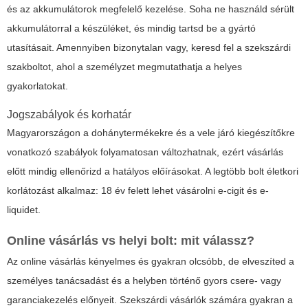
és az akkumulátorok megfelelő kezelése. Soha ne használd sérült
akkumulátorral a készüléket, és mindig tartsd be a gyártó
utasításait. Amennyiben bizonytalan vagy, keresd fel a szekszárdi
szakboltot, ahol a személyzet megmutathatja a helyes
gyakorlatokat.
Jogszabályok és korhatár
Magyarországon a dohánytermékekre és a vele járó kiegészítőkre
vonatkozó szabályok folyamatosan változhatnak, ezért vásárlás
előtt mindig ellenőrizd a hatályos előírásokat. A legtöbb bolt életkori
korlátozást alkalmaz: 18 év felett lehet vásárolni e-cigit és e-
liquidet.
Online vásárlás vs helyi bolt: mit válassz?
Az online vásárlás kényelmes és gyakran olcsóbb, de elveszíted a
személyes tanácsadást és a helyben történő gyors csere- vagy
garanciakezelés előnyeit. Szekszárdi vásárlók számára gyakran a