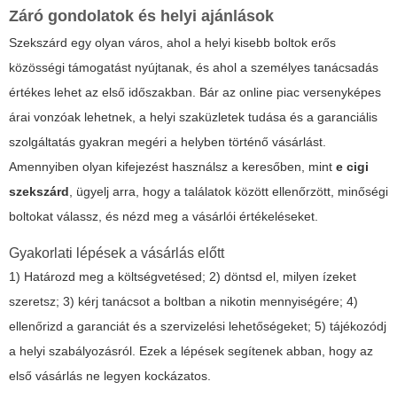
Záró gondolatok és helyi ajánlások
Szekszárd egy olyan város, ahol a helyi kisebb boltok erős
közösségi támogatást nyújtanak, és ahol a személyes tanácsadás
értékes lehet az első időszakban. Bár az online piac versenyképes
árai vonzóak lehetnek, a helyi szaküzletek tudása és a garanciális
szolgáltatás gyakran megéri a helyben történő vásárlást.
Amennyiben olyan kifejezést használsz a keresőben, mint
e cigi
szekszárd
, ügyelj arra, hogy a találatok között ellenőrzött, minőségi
boltokat válassz, és nézd meg a vásárlói értékeléseket.
Gyakorlati lépések a vásárlás előtt
1) Határozd meg a költségvetésed; 2) döntsd el, milyen ízeket
szeretsz; 3) kérj tanácsot a boltban a nikotin mennyiségére; 4)
ellenőrizd a garanciát és a szervizelési lehetőségeket; 5) tájékozódj
a helyi szabályozásról. Ezek a lépések segítenek abban, hogy az
első vásárlás ne legyen kockázatos.