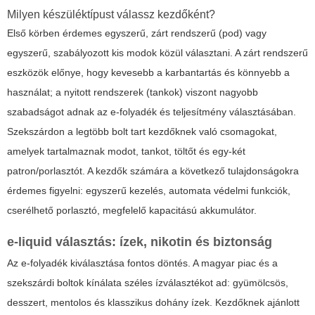
Milyen készüléktípust válassz kezdőként?
Első körben
érdemes egyszerű, zárt rendszerű (pod) vagy
egyszerű, szabályozott kis modok közül választani. A zárt rendszerű
eszközök előnye, hogy kevesebb a karbantartás és könnyebb a
használat; a nyitott rendszerek (tankok) viszont nagyobb
szabadságot adnak az e-folyadék és teljesítmény választásában.
Szekszárdon a legtöbb bolt tart kezdőknek való csomagokat,
amelyek tartalmaznak modot, tankot, töltőt és egy-két
patron/porlasztót. A kezdők számára a következő tulajdonságokra
érdemes figyelni: egyszerű kezelés, automata védelmi funkciók,
cserélhető porlasztó, megfelelő kapacitású akkumulátor.
e-liquid választás: ízek, nikotin és biztonság
Az e-folyadék kiválasztása fontos döntés. A magyar piac és a
szekszárdi boltok kínálata széles ízválasztékot ad: gyümölcsös,
desszert, mentolos és klasszikus dohány ízek. Kezdőknek ajánlott