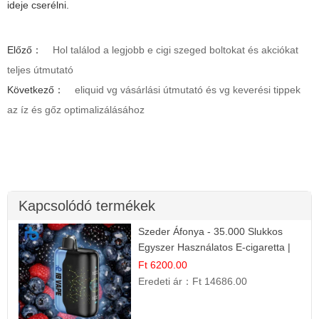
ideje cserélni.
Előző：
Hol találod a legjobb e cigi szeged boltokat és akciókat
teljes útmutató
Következő：
eliquid vg vásárlási útmutató és vg keverési tippek
az íz és gőz optimalizálásához
Kapcsolódó termékek
Szeder Áfonya - 35.000 Slukkos
Egyszer Használatos E-cigaretta |
Prémium Ízélmény
Ft 6200.00
Eredeti ár：
Ft 14686.00