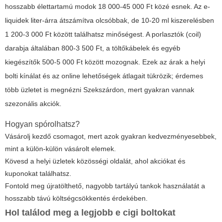
hosszabb élettartamú modok 18 000-45 000 Ft közé esnek. Az e-
liquidek liter-árra átszámítva olcsóbbak, de 10-20 ml kiszerelésben
1 200-3 000 Ft között találhatsz minőségest. A porlasztók (coil)
darabja általában 800-3 500 Ft, a töltőkábelek és egyéb
kiegészítők 500-5 000 Ft között mozognak. Ezek az árak a helyi
bolti kínálat és az online lehetőségek átlagait tükrözik; érdemes
több üzletet is megnézni Szekszárdon, mert gyakran vannak
szezonális akciók.
Hogyan spórolhatsz?
Vásárolj kezdő csomagot, mert azok gyakran kedvezményesebbek,
mint a külön-külön vásárolt elemek.
Kövesd a helyi üzletek közösségi oldalát, ahol akciókat és
kuponokat találhatsz.
Fontold meg újratölthető, nagyobb tartályú tankok használatát a
hosszabb távú költségcsökkentés érdekében.
Hol találod meg a legjobb e cigi boltokat