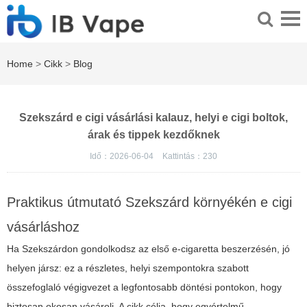
Home
>
Cikk
>
Blog
Szekszárd e cigi vásárlási kalauz, helyi e cigi boltok,
árak és tippek kezdőknek
Idő：2026-06-04
Kattintás：
230
Praktikus útmutató Szekszárd környékén e cigi
vásárláshoz
Ha Szekszárdon gondolkodsz az első e-cigaretta beszerzésén, jó
helyen jársz: ez a részletes, helyi szempontokra szabott
összefoglaló végigvezet a legfontosabb döntési pontokon, hogy
biztosan okosan vásárolj. A cikk célja, hogy egyértelmű,