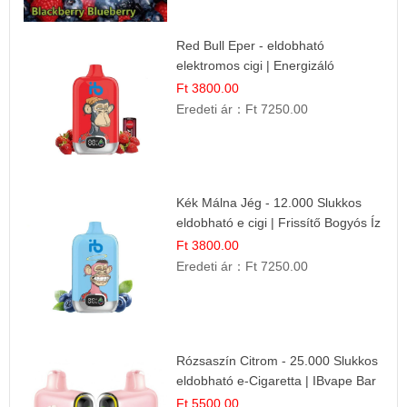
Red Bull Eper - eldobható
elektromos cigi | Energizáló
Gyümölcs Íz
Ft 3800.00
Eredeti ár：
Ft 7250.00
Kék Málna Jég - 12.000 Slukkos
eldobható e cigi | Frissítő Bogyós Íz
Ft 3800.00
Eredeti ár：
Ft 7250.00
Rózsaszín Citrom - 25.000 Slukkos
eldobható e-Cigaretta | IBvape Bar
Ft 5500.00