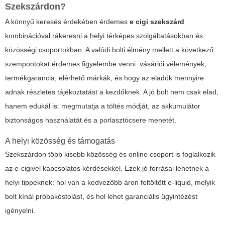
Szekszárdon?
A könnyű keresés érdekében érdemes
e cigi szekszárd
kombinációval rákeresni a helyi térképes szolgáltatásokban és
közösségi csoportokban. A valódi bolti élmény mellett a következő
szempontokat érdemes figyelembe venni: vásárlói vélemények,
termékgarancia, elérhető márkák, és hogy az eladók mennyire
adnak részletes tájékoztatást a kezdőknek. A jó bolt nem csak elad,
hanem edukál is: megmutatja a töltés módját, az akkumulátor
biztonságos használatát és a porlasztócsere menetét.
A helyi közösség és támogatás
Szekszárdon több kisebb közösség és online csoport is foglalkozik
az e-cigivel kapcsolatos kérdésekkel. Ezek jó forrásai lehetnek a
helyi tippeknek: hol van a kedvezőbb áron feltöltött e-liquid, melyik
bolt kínál próbakóstolást, és hol lehet garanciális ügyintézést
igényelni.