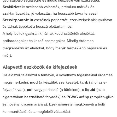
gyorstalpaló segítségre és induló készletre van szükséged.
Szaküzletek:
szélesebb választék, prémium márkák és
szaktanácsadás, jó választás, ha hosszabb távra tervezel.
Szervizpontok:
itt cserélnek porlasztót, szervizelnek akkumulátort
és adnak tippeket a hosszú élettartamhoz.
A helyi boltok gyakran kínálnak kedd-csütörtök akciókat,
próbaadagokat és kezdő csomagokat. Mindig érdemes
megkérdezni az eladókat, hogy melyik termék épp népszerű és
miért.
Alapvető eszközök és kifejezések
Ha először találkozol a témával, a következő fogalmakkal érdemes
megismerkedni:
mod
(a készülék szerkezete),
tank
(ahol az e-
folyadék van),
coil
vagy porlasztó (a fűtőelem),
e-liquid
(az e-
cigarettában használható folyadék) és
PG/VG arány
(propilén-glikol
és növényi glicerin aránya). Ezek ismerete megkönnyíti a bolti
kommunikációt és a megfelelő választást.