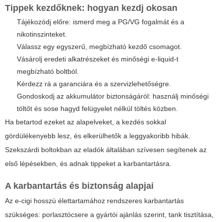
Tippek kezdőknek: hogyan kezdj okosan
Tájékozódj előre: ismerd meg a PG/VG fogalmát és a
nikotinszinteket.
Válassz egy egyszerű, megbízható kezdő csomagot.
Vásárolj eredeti alkatrészeket és minőségi e-liquid-t
megbízható boltból.
Kérdezz rá a garanciára és a szervizlehetőségre.
Gondoskodj az akkumulátor biztonságáról: használj minőségi
töltőt és sose hagyd felügyelet nélkül töltés közben.
Ha betartod ezeket az alapelveket, a kezdés sokkal
gördülékenyebb lesz, és elkerülhetők a leggyakoribb hibák.
Szekszárdi boltokban az eladók általában szívesen segítenek az
első lépésekben, és adnak tippeket a karbantartásra.
A karbantartás és biztonság alapjai
Az e-cigi hosszú élettartamához rendszeres karbantartás
szükséges: porlasztócsere a gyártói ajánlás szerint, tank tisztítása,