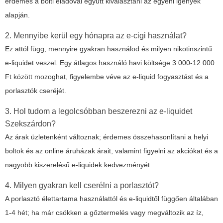
érdemes a bolti eladóval együtt kiválasztani az egyéni igények
alapján.
2. Mennyibe kerül egy hónapra az e-cigi használat?
Ez attól függ, mennyire gyakran használod és milyen nikotinszintű
e-liquidet veszel. Egy átlagos használó havi költsége 3 000-12 000
Ft között mozoghat, figyelembe véve az e-liquid fogyasztást és a
porlasztók cseréjét.
3. Hol tudom a legolcsóbban beszerezni az e-liquidet
Szekszárdon?
Az árak üzletenként változnak; érdemes összehasonlítani a helyi
boltok és az online áruházak árait, valamint figyelni az akciókat és a
nagyobb kiszerelésű e-liquidek kedvezményét.
4. Milyen gyakran kell cserélni a porlasztót?
A porlasztó élettartama használattól és e-liquidtől függően általában
1-4 hét; ha már csökken a gőztermelés vagy megváltozik az íz,