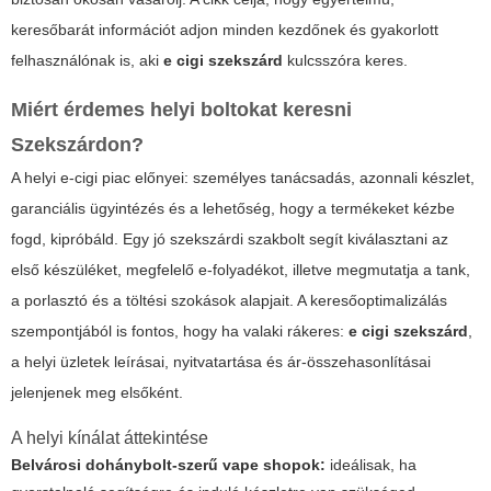
keresőbarát információt adjon minden kezdőnek és gyakorlott
felhasználónak is, aki
e cigi szekszárd
kulcsszóra keres.
Miért érdemes helyi boltokat keresni
Szekszárdon?
A helyi e-cigi piac előnyei: személyes tanácsadás, azonnali készlet,
garanciális ügyintézés és a lehetőség, hogy a termékeket kézbe
fogd, kipróbáld. Egy jó szekszárdi szakbolt segít kiválasztani az
első készüléket, megfelelő e-folyadékot, illetve megmutatja a tank,
a porlasztó és a töltési szokások alapjait. A keresőoptimalizálás
szempontjából is fontos, hogy ha valaki rákeres:
e cigi szekszárd
,
a helyi üzletek leírásai, nyitvatartása és ár-összehasonlításai
jelenjenek meg elsőként.
A helyi kínálat áttekintése
Belvárosi dohánybolt-szerű vape shopok:
ideálisak, ha