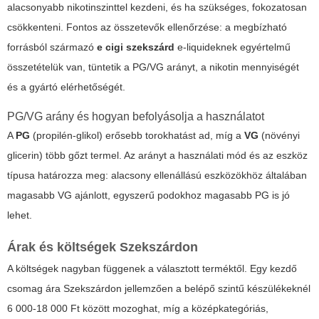
alacsonyabb nikotinszinttel kezdeni, és ha szükséges, fokozatosan
csökkenteni. Fontos az összetevők ellenőrzése: a megbízható
forrásból származó
e cigi szekszárd
e-liquideknek egyértelmű
összetételük van, tüntetik a PG/VG arányt, a nikotin mennyiségét
és a gyártó elérhetőségét.
PG/VG arány és hogyan befolyásolja a használatot
A
PG
(propilén-glikol) erősebb torokhatást ad, míg a
VG
(növényi
glicerin) több gőzt termel. Az arányt a használati mód és az eszköz
típusa határozza meg: alacsony ellenállású eszközökhöz általában
magasabb VG ajánlott, egyszerű podokhoz magasabb PG is jó
lehet.
Árak és költségek Szekszárdon
A költségek nagyban függenek a választott terméktől. Egy kezdő
csomag ára Szekszárdon jellemzően a belépő szintű készülékeknél
6 000-18 000 Ft között mozoghat, míg a középkategóriás,