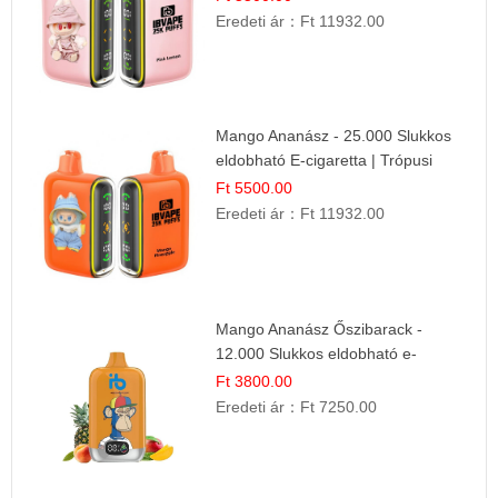
Eredeti ár：
Ft 11932.00
Mango Ananász - 25.000 Slukkos
eldobható E-cigaretta | Trópusi
Ízélmény
Ft 5500.00
Eredeti ár：
Ft 11932.00
Mango Ananász Őszibarack -
12.000 Slukkos eldobható e-
Cigaretta
Ft 3800.00
Eredeti ár：
Ft 7250.00