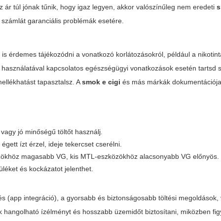
 ár túl jónak tűnik, hogy igaz legyen, akkor valószínűleg nem eredeti
s
a számlát garanciális problémák esetére.
is érdemes tájékozódni a vonatkozó korlátozásokról, például a nikotint
 használatával kapcsolatos egészségügyi vonatkozások esetén tartsd s
mellékhatást tapasztalsz. A
smok e cigi
és más márkák dokumentációja
vagy jó minőségű töltőt használj.
gett ízt érzel, ideje tekercset cserélni.
zökhöz magasabb VG, kis MTL-eszközökhöz alacsonyabb VG előnyös.
léket és kockázatot jelenthet.
lés (app integráció), a gyorsabb és biztonságosabb töltési megoldások,
ek hangolható ízélményt és hosszabb üzemidőt biztosítani, miközben fi