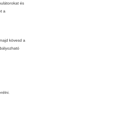
mulátorokat és
et a
 majd kövesd a
abályozható
rélni.