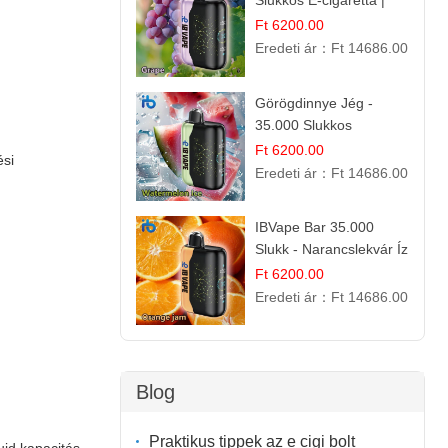
Slukkos E-cigaretta |
Friss Gyümölcs Aroma
Ft 6200.00
Eredeti ár：
Ft 14686.00
Görögdinnye Jég -
35.000 Slukkos
eldobható vape |
Ft 6200.00
ési
IBVape Bar Frissítő
Eredeti ár：
Ft 14686.00
Nyári Íz
IBVape Bar 35.000
Slukk - Narancslekvár Íz
| Prémium E-cigaretta
Ft 6200.00
Eredeti ár：
Ft 14686.00
Blog
Praktikus tippek az e cigi bolt