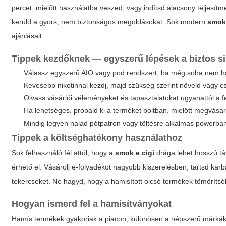
percet, mielőtt használatba veszed, vagy indítsd alacsony teljesítm
kerüld a gyors, nem biztonságos megoldásokat. Sok modern
smok 
ajánlásait.
Tippek kezdőknek — egyszerű lépések a biztos s
Válassz egyszerű AIO vagy pod rendszert, ha még soha nem ha
Kevesebb nikotinnal kezdj, majd szükség szerint növeld vagy c
Olvass vásárlói véleményeket és tapasztalatokat ugyanattól a fe
Ha lehetséges, próbáld ki a terméket boltban, mielőtt megvásár
Mindig legyen nálad pótpatron vagy töltésre alkalmas powerba
Tippek a költséghatékony használathoz
Sok felhasználó fél attól, hogy a
smok e cigi
drága lehet hosszú tá
érhető el. Vásárolj e-folyadékot nagyobb kiszerelésben, tartsd karba
tekercseket. Ne hagyd, hogy a hamisított olcsó termékek tömörít
Hogyan ismerd fel a hamisítványokat
Hamís termékek gyakoriak a piacon, különösen a népszerű márkák 