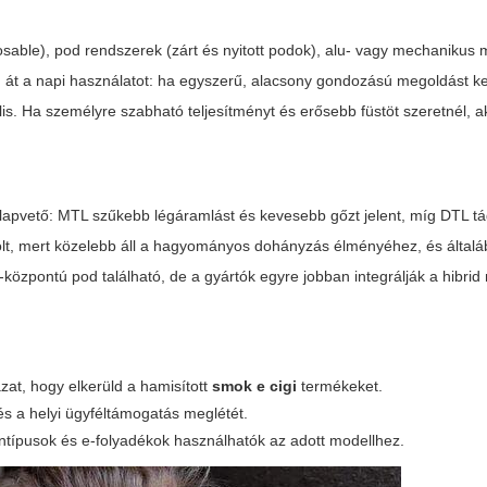
sable), pod rendszerek (zárt és nyitott podok), alu- vagy mechanikus
d át a napi használatot: ha egyszerű, alacsony gondozású megoldást ke
ális. Ha személyre szabható teljesítményt és erősebb füstöt szeretnél, 
 alapvető: MTL szűkebb légáramlást és kevesebb gőzt jelent, míg DTL t
lt, mert közelebb áll a hagyományos dohányzás élményéhez, és általá
központú pod található, de a gyártók egyre jobban integrálják a hibri
at, hogy elkerüld a hamisított
smok e cigi
termékeket.
 és a helyi ügyféltámogatás meglétét.
ntípusok és e-folyadékok használhatók az adott modellhez.