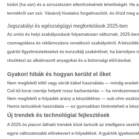
kódot (ha van) és a sorozatszám ellenőrzésének lehetőségét. Ha az
termékről van szó. Vásárolj hivatalos forgalmazótól, és őrizd meg 
Jogszabályi és egészségügyi megfontolások 2025-ben
Az uniós és helyi szabályozások folyamatosan változnak; 2025-ben 
csomagolásra és reklámozásra vonatkozó szabályokról. A készülék
gyártói figyelmeztetéseket és konzultálj szakértővel, ha bármilyen 
részletezi az alkalmazott anyagokat és a biztonsági előírásokat.
Gyakori hibák és hogyan kerüld el őket
Nem megfelelő töltő vagy sérült kábel használata — mindig eredeti 
Coil túl korai cseréje helyett rossz karbantartás — ha rendszeresen é
Nem megfelelő e-folyadék arány a készülékhez — sub-ohm eszkö
Hamis tartozékok használata — ez gyorsabban tönkreteheti a készü
Új trendek és technológiai fejlesztések
A 2025-ös piacon látható trendek közé tartozik az intelligens vezér
egyre változatosabb előrekevert e-folyadékok. A gyártók igyekezn