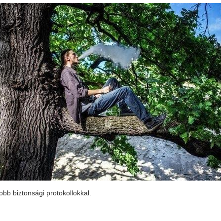
obb biztonsági protokollokkal.