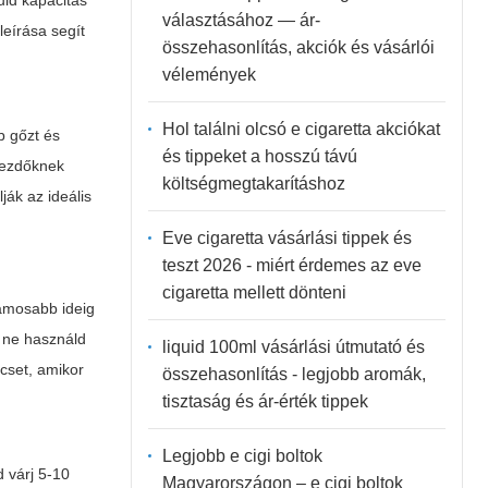
uid kapacitás
választásához — ár-
leírása segít
összehasonlítás, akciók és vásárlói
vélemények
Hol találni olcsó e cigaretta akciókat
b gőzt és
és tippeket a hosszú távú
Kezdőknek
költségmegtakarításhoz
ják az ideális
Eve cigaretta vásárlási tippek és
teszt 2026 - miért érdemes az eve
cigaretta mellett dönteni
zamosabb ideig
a ne használd
liquid 100ml vásárlási útmutató és
rcset, amikor
összehasonlítás - legjobb aromák,
tisztaság és ár-érték tippek
Legjobb e cigi boltok
d várj 5-10
Magyarországon – e cigi boltok