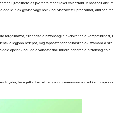
emes újratölthető és javítható modelleket választani. A használt akku
re add le. Sok gyártó vagy bolt kínál visszavételi programot, ami segíth
 forgalmazót, ellenőrizd a biztonsági funkciókat és a kompatibilitást,
lentik a legjobb belépőt, míg tapasztaltabb felhasználók számára a sz
kféle opciót kínál, de a választásnál mindig prioritás a biztonság és a
es figyelni; ha égett ízt érzel vagy a gőz mennyisége csökken, ideje cse