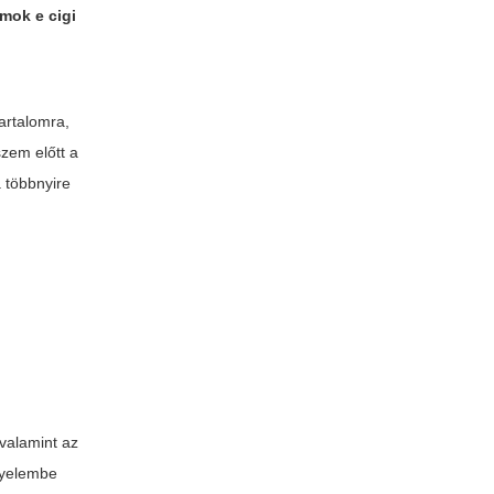
mok e cigi
artalomra,
zem előtt a
 többnyire
 valamint az
gyelembe