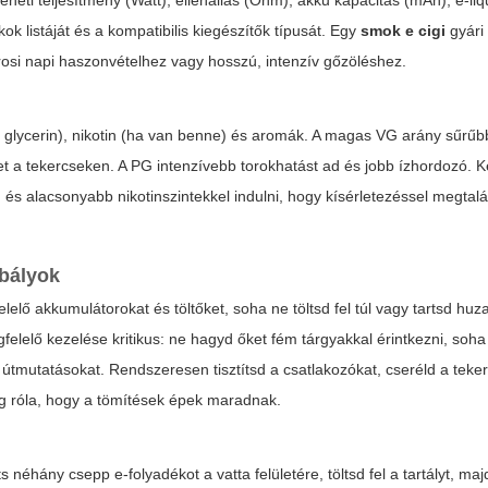
neti teljesítmény (Watt), ellenállás (Ohm), akku kapacitás (mAh), e-liq
ékok listáját és a kompatibilis kiegészítők típusát. Egy
smok e cigi
gyári 
árosi napi haszonvételhez vagy hosszú, intenzív gőzöléshez.
le glycerin), nikotin (ha van benne) és aromák. A magas VG arány sűrűb
t a tekercseken. A PG intenzívebb torokhatást ad és jobb ízhordozó. 
 alacsonyabb nikotinszintekkel indulni, hogy kísérletezéssel megtalál
abályok
elő akkumulátorokat és töltőket, soha ne töltsd fel túl vagy tartsd hu
elelő kezelése kritikus: ne hagyd őket fém tárgyakkal érintkezni, soh
si útmutatásokat. Rendszeresen tisztítsd a csatlakozókat, cseréld a teke
eg róla, hogy a tömítések épek maradnak.
néhány csepp e-folyadékot a vatta felületére, töltsd fel a tartályt, maj