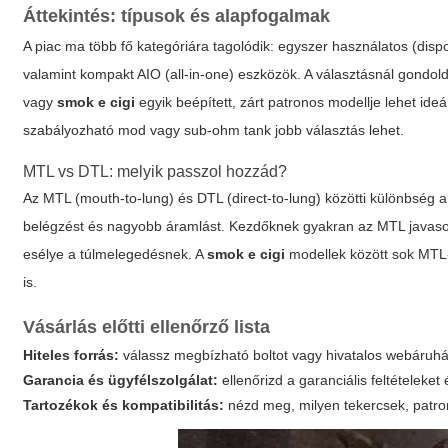
Áttekintés: típusok és alapfogalmak
A piac ma több fő kategóriára tagolódik:
egyszer használatos
(dispo
valamint kompakt AIO (all-in-one) eszközök. A választásnál gondol
vagy
smok e cigi
egyik beépített, zárt patronos modellje lehet ide
szabályozható mod vagy sub-ohm tank jobb választás lehet.
MTL vs DTL: melyik passzol hozzád?
Az MTL (mouth-to-lung) és DTL (direct-to-lung) közötti különbség
belégzést és nagyobb áramlást. Kezdőknek gyakran az MTL javaso
esélye a túlmelegedésnek. A
smok e cigi
modellek között sok MTL-
is.
Vásárlás előtti ellenőrző lista
Hiteles forrás:
válassz megbízható boltot vagy hivatalos webáruház
Garancia és ügyfélszolgálat:
ellenőrizd a garanciális feltételeket
Tartozékok és kompatibilitás:
nézd meg, milyen tekercsek, patro