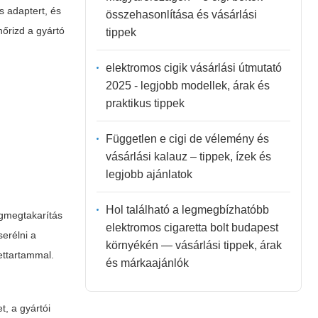
s adaptert, és
összehasonlítása és vásárlási
nőrizd a gyártó
tippek
elektromos cigik vásárlási útmutató
2025 - legjobb modellek, árak és
praktikus tippek
Független e cigi de vélemény és
vásárlási kalauz – tippek, ízek és
legjobb ajánlatok
Hol található a legmegbízhatóbb
égmegtakarítás
elektromos cigaretta bolt budapest
serélni a
környékén — vásárlási tippek, árak
ettartammal.
és márkaajánlók
, a gyártói