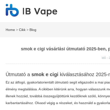
Home
>
Cikk
>
Blog
smok e cigi vásárlási útmutató 2025-ben,
Idő：
Útmutató a
smok e cigi
kiválasztásához 2025-
Ez az átfogó, gyakorlatorientált útmutató segít eligazodni a mai p
élmény megtalálása. A cikkben kitérünk arra, hogyan válasszunk megf
illenek hozzád, továbbá összegyűjtöttünk kezdőknek szóló, könnye
karbantartásához. Olvasd végig a részeket, és használd a gyakorla