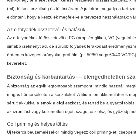
Amikor egy terméket nézel, keress részletes műszaki adatokat: kime
(ml), töltési feszültség és töltési áram. A jó leírás megadja a tartoz
eldönteni, hogy a készülék megfelel-e a tervezett használatnak: v
Az e-folyadék összetevői és hatásuk
Az e-folyadékok fő összetevői a PG (propilén-glikol), VG (vegetab
simább ízélményt ad, de sűrűbb folyadék lerakódást eredményezhe
érdemes közepes arányokat próbálni (pl. 50/50 vagy 60/40 VG/PG) és
keveréket.
Biztonság és karbantartás — elengedhetetlen sz
A biztonság az egyik legfontosabb szempont: mindig használj megfel
magas hőmérsékleten a készüléket. A lítium-ion akkumulátorok megf
sérült akkukkal a
smok e cigi
eszközt, és tartsd be a gyártói tölté
az ízromlást vagy kellemetlen égett szagot észlelsz, és győződj m
Coil priming és helyes töltés
Új tekercs beüzemelésekor mindig végezz coil priming-et: cseppents 