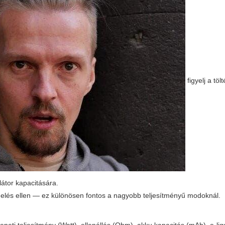
figyelj a tölt
átor kapacitására.
helés ellen — ez különösen fontos a nagyobb teljesítményű modoknál.