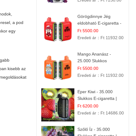
Eredeti ár：
Ft 7250.00
 modok,
Görögdinnye Jég
resel, a pod
eldobható E-cigaretta -
25.000 Slukk | Frissítő
Ft 5500.00
akkor egy
Nyári Íz
Eredeti ár：
Ft 11932.00
Mango Ananász -
ágabb
25.000 Slukkos
eldobható E-cigaretta |
Ft 5500.00
ban kisebb az
Trópusi Ízélmény
Eredeti ár：
Ft 11932.00
d megoldásokat
Eper Kiwi - 35.000
Slukkos E-cigaretta |
IBVape Bar Friss
Ft 6200.00
Gyümölcs Ízek
Eredeti ár：
Ft 14686.00
Szőlő Íz - 35.000