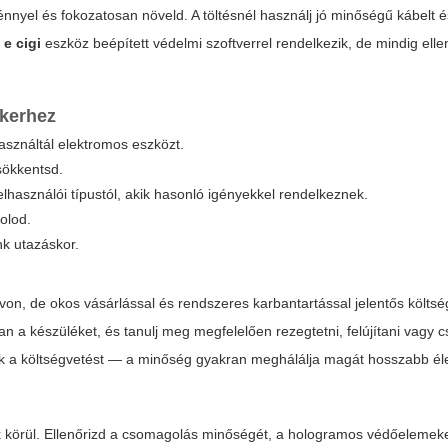
énnyel és fokozatosan növeld. A töltésnél használj jó minőségű kábelt é
e cigi
eszköz beépített védelmi szoftverrel rendelkezik, de mindig elle
ikerhez
sználtál elektromos eszközt.
sökkentsd.
lhasználói típustól, akik hasonló igényekkel rendelkeznek.
olod.
nk utazáskor.
von, de okos vásárlással és rendszeres karbantartással jelentős költs
n a készüléket, és tanulj meg megfelelően rezegtetni, felújítani vagy c
sék a költségvetést — a minőség gyakran meghálálja magát hosszabb él
körül. Ellenőrizd a csomagolás minőségét, a hologramos védőelemeket