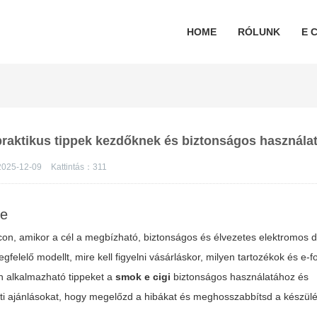
HOME
RÓLUNK
E C
 praktikus tippek kezdőknek és biztonságos használa
2025-12-09
Kattintás：
311
re
iacon, amikor a cél a megbízható, biztonságos és élvezetes elektromos
elelő modellt, mire kell figyelni vásárláskor, milyen tartozékok és e-
n alkalmazható tippeket a
smok e cigi
biztonságos használatához és
ti ajánlásokat, hogy megelőzd a hibákat és meghosszabbítsd a készülé