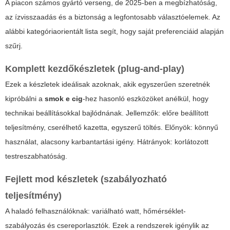
A piacon számos gyártó verseng, de 2025-ben a megbízhatóság,
az ízvisszaadás és a biztonság a legfontosabb választóelemek. Az
alábbi kategóriaorientált lista segít, hogy saját preferenciáid alapján
szűrj.
Komplett kezdőkészletek (plug-and-play)
Ezek a készletek ideálisak azoknak, akik egyszerűen szeretnék
kipróbálni a
smok e cig
-hez hasonló eszközöket anélkül, hogy
technikai beállításokkal bajlódnának. Jellemzők: előre beállított
teljesítmény, cserélhető kazetta, egyszerű töltés. Előnyök: könnyű
használat, alacsony karbantartási igény. Hátrányok: korlátozott
testreszabhatóság.
Fejlett mod készletek (szabályozható
teljesítmény)
A haladó felhasználóknak: variálható watt, hőmérséklet-
szabályozás és csereporlasztók. Ezek a rendszerek igénylik az