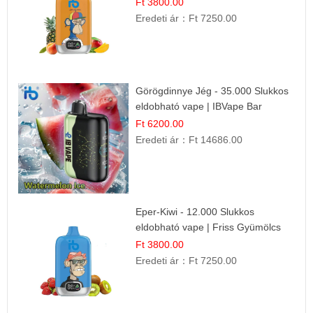
Cigaretta
Ft 3800.00
Eredeti ár：
Ft 7250.00
Görögdinnye Jég - 35.000 Slukkos
eldobható vape | IBVape Bar
Frissítő Nyári Íz
Ft 6200.00
Eredeti ár：
Ft 14686.00
Eper-Kiwi - 12.000 Slukkos
eldobható vape | Friss Gyümölcs
Kombináció
Ft 3800.00
Eredeti ár：
Ft 7250.00