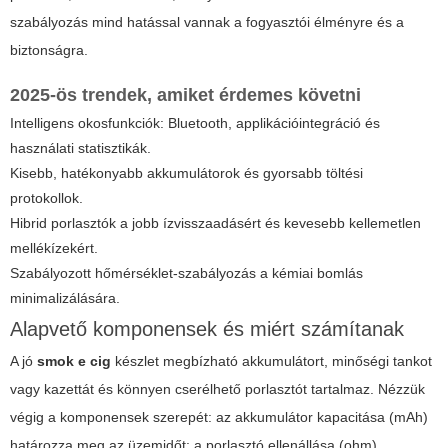
szabályozás mind hatással vannak a fogyasztói élményre és a
biztonságra.
2025-ös trendek, amiket érdemes követni
Intelligens okosfunkciók: Bluetooth, applikációintegráció és
használati statisztikák.
Kisebb, hatékonyabb akkumulátorok és gyorsabb töltési
protokollok.
Hibrid porlasztók a jobb ízvisszaadásért és kevesebb kellemetlen
mellékízekért.
Szabályozott hőmérséklet-szabályozás a kémiai bomlás
minimalizálására.
Alapvető komponensek és miért számítanak
A jó
smok e cig
készlet megbízható akkumulátort, minőségi tankot
vagy kazettát és könnyen cserélhető porlasztót tartalmaz. Nézzük
végig a komponensek szerepét: az akkumulátor kapacitása (mAh)
határozza meg az üzemidőt; a porlasztó ellenállása (ohm)