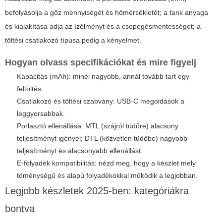
befolyásolja a gőz mennyiségét és hőmérsékletét; a tank anyaga
és kialakítása adja az ízélményt és a csepegésmentességet; a
töltési csatlakozó típusa pedig a kényelmet.
Hogyan olvass specifikációkat és mire figyelj
Kapacitás (mAh): minél nagyobb, annál tovább tart egy
feltöltés.
Csatlakozó és töltési szabvány: USB-C megoldások a
leggyorsabbak.
Porlasztó ellenállása: MTL (szájról tüdőre) alacsony
teljesítményt igényel; DTL (közvetlen tüdőbe) nagyobb
teljesítményt és alacsonyabb ellenállást.
E-folyadék kompatibilitás: nézd meg, hogy a készlet mely
töménységű és alapú folyadékokkal működik a legjobban.
Legjobb készletek 2025-ben: kategóriákra
bontva