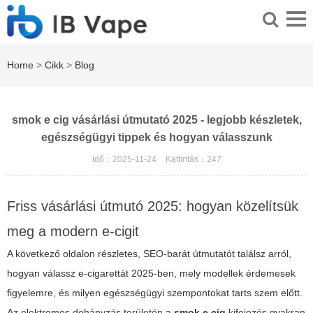
Home
>
Cikk
>
Blog
smok e cig vásárlási útmutató 2025 - legjobb készletek,
egészségügyi tippek és hogyan válasszunk
Idő：2025-11-24
Kattintás：
247
Friss vásárlási útmutó 2025: hogyan közelítsük
meg a modern e-cigit
A következő oldalon részletes, SEO-barát útmutatót találsz arról,
hogyan válassz e-cigarettát 2025-ben, mely modellek érdemesek
figyelemre, és milyen egészségügyi szempontokat tarts szem előtt.
Az elektromos dohányzás területén a
smok e cig
kifejezés gyakran