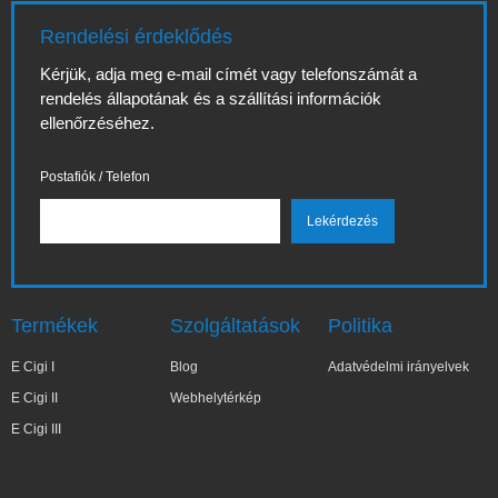
Rendelési érdeklődés
Kérjük, adja meg e-mail címét vagy telefonszámát a
rendelés állapotának és a szállítási információk
ellenőrzéséhez.
Postafiók / Telefon
Termékek
Szolgáltatások
Politika
E Cigi I
Blog
Adatvédelmi irányelvek
E Cigi II
Webhelytérkép
E Cigi III