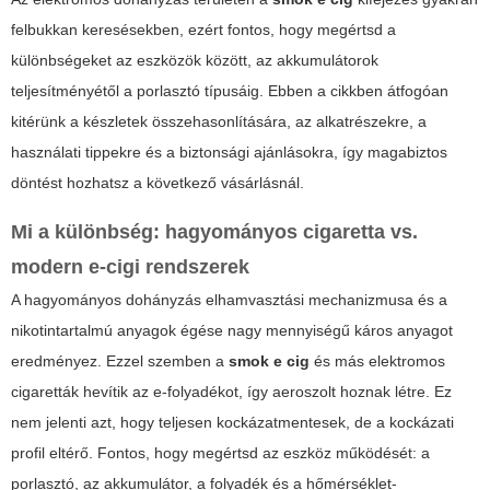
felbukkan keresésekben, ezért fontos, hogy megértsd a
különbségeket az eszközök között, az akkumulátorok
teljesítményétől a porlasztó típusáig. Ebben a cikkben átfogóan
kitérünk a készletek összehasonlítására, az alkatrészekre, a
használati tippekre és a biztonsági ajánlásokra, így magabiztos
döntést hozhatsz a következő vásárlásnál.
Mi a különbség: hagyományos cigaretta vs.
modern e-cigi rendszerek
A hagyományos dohányzás elhamvasztási mechanizmusa és a
nikotintartalmú anyagok égése nagy mennyiségű káros anyagot
eredményez. Ezzel szemben a
smok e cig
és más elektromos
cigaretták hevítik az e-folyadékot, így aeroszolt hoznak létre. Ez
nem jelenti azt, hogy teljesen kockázatmentesek, de a kockázati
profil eltérő. Fontos, hogy megértsd az eszköz működését: a
porlasztó, az akkumulátor, a folyadék és a hőmérséklet-