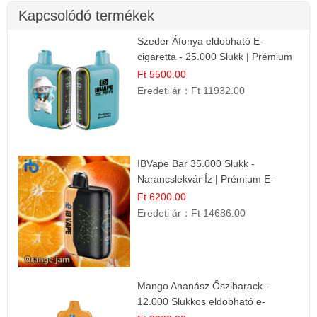
Kapcsolódó termékek
Szeder Áfonya eldobható E-
cigaretta - 25.000 Slukk | Prémium
Gyümölcs Íz
Ft 5500.00
Eredeti ár：
Ft 11932.00
IBVape Bar 35.000 Slukk -
Narancslekvár Íz | Prémium E-
cigaretta
Ft 6200.00
Eredeti ár：
Ft 14686.00
Mango Ananász Őszibarack -
12.000 Slukkos eldobható e-