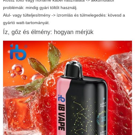
Rossz töltő vagy noname kábel használata -> akkumulátor
problémák: mindig gyári töltőt használj.
Alul- vagy túlteljesítmény -> ízromlás és túlmelegedés: kövesd a
gyártó watt-tartományát.
Íz, gőz és élmény: hogyan mérjük