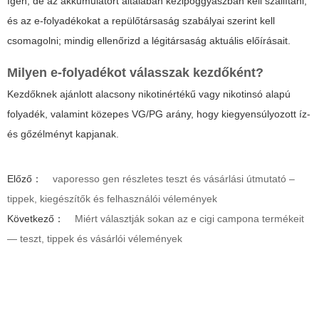
Igen, de az akkumulátort általában kézipoggyászban kell szállítani,
és az e-folyadékokat a repülőtársaság szabályai szerint kell
csomagolni; mindig ellenőrizd a légitársaság aktuális előírásait.
Milyen e-folyadékot válasszak kezdőként?
Kezdőknek ajánlott alacsony nikotinértékű vagy nikotinsó alapú
folyadék, valamint közepes VG/PG arány, hogy kiegyensúlyozott íz-
és gőzélményt kapjanak.
Előző：
vaporesso gen részletes teszt és vásárlási útmutató –
tippek, kiegészítők és felhasználói vélemények
Következő：
Miért választják sokan az e cigi campona termékeit
— teszt, tippek és vásárlói vélemények