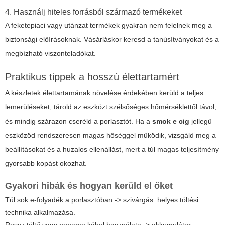
4. Használj hiteles forrásból származó termékeket
A feketepiaci vagy utánzat termékek gyakran nem felelnek meg a
biztonsági előírásoknak. Vásárláskor keresd a tanúsítványokat és a
megbízható viszonteladókat.
Praktikus tippek a hosszú élettartamért
A készletek élettartamának növelése érdekében kerüld a teljes
lemerüléseket, tárold az eszközt szélsőséges hőmérséklettől távol,
és mindig szárazon cseréld a porlasztót. Ha a
smok e cig
jellegű
eszközöd rendszeresen magas hőséggel működik, vizsgáld meg a
beállításokat és a huzalos ellenállást, mert a túl magas teljesítmény
gyorsabb kopást okozhat.
Gyakori hibák és hogyan kerüld el őket
Túl sok e-folyadék a porlasztóban -> szivárgás: helyes töltési
technika alkalmazása.