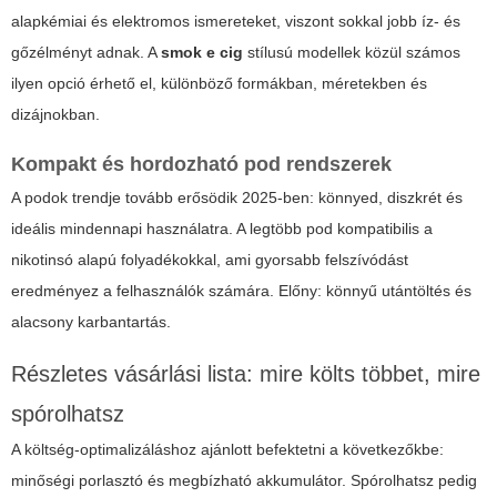
alapkémiai és elektromos ismereteket, viszont sokkal jobb íz- és
gőzélményt adnak. A
smok e cig
stílusú modellek közül számos
ilyen opció érhető el, különböző formákban, méretekben és
dizájnokban.
Kompakt és hordozható pod rendszerek
A podok trendje tovább erősödik 2025-ben: könnyed, diszkrét és
ideális mindennapi használatra. A legtöbb pod kompatibilis a
nikotinsó alapú folyadékokkal, ami gyorsabb felszívódást
eredményez a felhasználók számára. Előny: könnyű utántöltés és
alacsony karbantartás.
Részletes vásárlási lista: mire költs többet, mire
spórolhatsz
A költség-optimalizáláshoz ajánlott befektetni a következőkbe:
minőségi porlasztó és megbízható akkumulátor. Spórolhatsz pedig