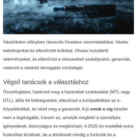
Vásárláskor előnyben részesíts hivatalos viszonteladókat, hiteles
webshopokat és ellenőrzött boltokat. Olvass hozzáértő
véleményeket, és ellenőrizd a visszavételi szabályzatot, garanciát,
valamint a vásárlói támogatás minőségét.
Végső tanácsok a választáshoz
Összefoglalva: határozd meg a használati szokásaidat (MTL vagy
DTL), állíts fel költségvetést, ellenőrizd a kompatibilitást az e-
folyadékokkal, és nézd meg a garanciát. A jó
smok e cig
készlet
nem a legdrágább, hanem az, amelyik megfelel a személyes
igényeidnek, biztonságos és megbízható. A 2025-ös modellek extra
funkciókat kínálnak, de a döntésnél mindig a funkciók és a