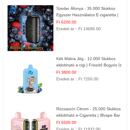
Szeder Áfonya - 35.000 Slukkos
Egyszer Használatos E-cigaretta |
Prémium Ízélmény
Ft 6200.00
Eredeti ár：
Ft 14686.00
Kék Málna Jég - 12.000 Slukkos
eldobható e cigi | Frissítő Bogyós Íz
Ft 3800.00
Eredeti ár：
Ft 7250.00
Rózsaszín Citrom - 25.000 Slukkos
eldobható e-Cigaretta | IBvape Bar
Ft 5500.00
Eredeti ár：
Ft 11932.00