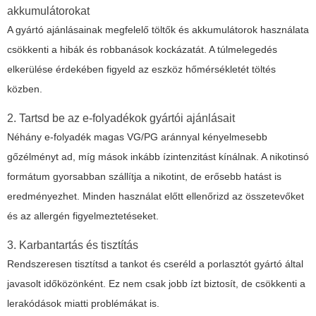
akkumulátorokat
A gyártó ajánlásainak megfelelő töltők és akkumulátorok használata
csökkenti a hibák és robbanások kockázatát. A túlmelegedés
elkerülése érdekében figyeld az eszköz hőmérsékletét töltés
közben.
2. Tartsd be az e-folyadékok gyártói ajánlásait
Néhány e-folyadék magas VG/PG aránnyal kényelmesebb
gőzélményt ad, míg mások inkább ízintenzitást kínálnak. A nikotinsó
formátum gyorsabban szállítja a nikotint, de erősebb hatást is
eredményezhet. Minden használat előtt ellenőrizd az összetevőket
és az allergén figyelmeztetéseket.
3. Karbantartás és tisztítás
Rendszeresen tisztítsd a tankot és cseréld a porlasztót gyártó által
javasolt időközönként. Ez nem csak jobb ízt biztosít, de csökkenti a
lerakódások miatti problémákat is.