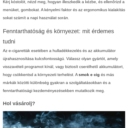
Kérj kóstolót, nézd meg, hogyan illeszkedik a kézbe, és ellenőrizd a
menüket, gombokat. A kényelmi faktor és az ergonomikus kialakítás
sokat számít a napi használat során.
Fenntarthatóság és környezet: mit érdemes
tudni
Az e-cigaretták esetében a hulladékkezelés és az akkumulátor
újrahasznosítása kulcsfontosságú. Válassz olyan gyártót, amely
visszavételi programot kínál, vagy biztosít cserélhető akkumulátort,
hogy csökkentsd a környezeti terhelést. A
smok e cig
és más
márkák közötti különbség gyakran a szolgáltatásokban és a
fenntarthatósági kezdeményezésekben mutatkozik meg.
Hol vásárolj?