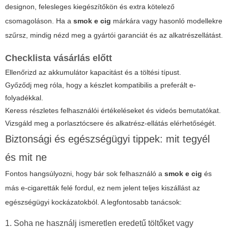
designon, felesleges kiegészítőkön és extra kötelező
csomagoláson. Ha a
smok e cig
márkára vagy hasonló modellekre
szűrsz, mindig nézd meg a gyártói garanciát és az alkatrészellátást.
Checklista vásárlás előtt
Ellenőrizd az akkumulátor kapacitást és a töltési típust.
Győződj meg róla, hogy a készlet kompatibilis a preferált e-
folyadékkal.
Keress részletes felhasználói értékeléseket és videós bemutatókat.
Vizsgáld meg a porlasztócsere és alkatrész-ellátás elérhetőségét.
Biztonsági és egészségügyi tippek: mit tegyél
és mit ne
Fontos hangsúlyozni, hogy bár sok felhasználó a
smok e cig
és
más e-cigaretták felé fordul, ez nem jelent teljes kiszállást az
egészségügyi kockázatokból. A legfontosabb tanácsok:
1. Soha ne használj ismeretlen eredetű töltőket vagy