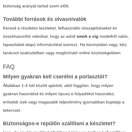
biztonság arányát tartsd szem előtt.
További források és olvasnivalók
Keresd a részletes teszteket, felhasználói visszajelzéseket és
összehasonlító videókat, hogy az adott
smok e cig
modellről valós,
tapasztalati alapú információkat szerezz. Ha bizonytalan vagy, kérj
tanácsot szaküzletben vagy megbízható online közösségekben.
FAQ
Milyen gyakran kell cserélni a porlasztót?
Általában 1-4 hét között ajánlott, attól függően, hogy milyen
gyakran használod és milyen típusú e-folyadékot használsz;
erősebb ízek vagy magasabb teljesítmény gyorsabban koptatja a
tekercset.
Biztonságos-e repülőn szállítani a készletet?