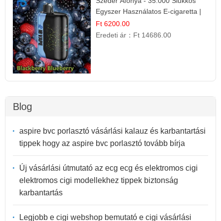
Szeder Áfonya - 35.000 Slukkos
Egyszer Használatos E-cigaretta |
Prémium Ízélmény
Ft 6200.00
Eredeti ár：
Ft 14686.00
Blog
aspire bvc porlasztó vásárlási kalauz és karbantartási
tippek hogy az aspire bvc porlasztó tovább bírja
Új vásárlási útmutató az ecg ecg és elektromos cigi
elektromos cigi modellekhez tippek biztonság
karbantartás
Legjobb e cigi webshop bemutató e cigi vásárlási