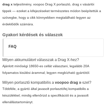
drag x
teljesítmény, voopoo Drag X porlasztó, drag x vásárlói
tippek — ezeket a kifejezéseket természetes módon beépítettük a
szövegbe, hogy a cikk könnyebben megtalálható legyen az
érdeklődők számára.
Gyakori kérdések és válaszok
FAQ
Milyen akkumulátort válasszak a Drag X-hez?
Ajánlott minőségi 18650-es cellát választani, legalább 20A
folyamatos kisülési árammal; legyen megbízható gyártótól.
Milyen porlasztó kompatibilis a
voopoo drag x
-szel?
Többféle, a gyártó által javasolt porlasztófej kompatibilis a
készülékkel; mindig ellenőrizd a specifikációt és a javasolt
ellenállástartományt.