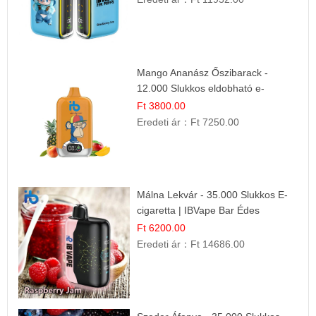
Mango Ananász Őszibarack -
12.000 Slukkos eldobható e-
Cigaretta
Ft 3800.00
Eredeti ár：
Ft 7250.00
Málna Lekvár - 35.000 Slukkos E-
cigaretta | IBVape Bar Édes
Gyümölcs Íz
Ft 6200.00
Eredeti ár：
Ft 14686.00