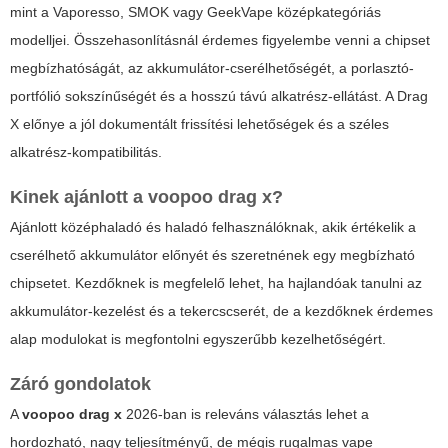
mint a Vaporesso, SMOK vagy GeekVape középkategóriás
modelljei. Összehasonlításnál érdemes figyelembe venni a chipset
megbízhatóságát, az akkumulátor-cserélhetőségét, a porlasztó-
portfólió sokszínűségét és a hosszú távú alkatrész-ellátást. A Drag
X előnye a jól dokumentált frissítési lehetőségek és a széles
alkatrész-kompatibilitás.
Kinek ajánlott a
voopoo drag x
?
Ajánlott középhaladó és haladó felhasználóknak, akik értékelik a
cserélhető akkumulátor előnyét és szeretnének egy megbízható
chipsetet. Kezdőknek is megfelelő lehet, ha hajlandóak tanulni az
akkumulátor-kezelést és a tekercscserét, de a kezdőknek érdemes
alap modulokat is megfontolni egyszerűbb kezelhetőségért.
Záró gondolatok
A
voopoo drag x
2026-ban is releváns választás lehet a
hordozható, nagy teljesítményű, de mégis rugalmas vape