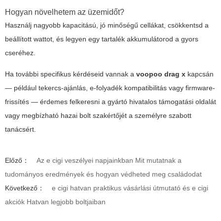
Hogyan növelhetem az üzemidőt?
Használj nagyobb kapacitású, jó minőségű cellákat, csökkentsd a
beállított wattot, és legyen egy tartalék akkumulátorod a gyors
cseréhez.
Ha további specifikus kérdéseid vannak a
voopoo drag x
kapcsán
— például tekercs-ajánlás, e-folyadék kompatibilitás vagy firmware-
frissítés — érdemes felkeresni a gyártó hivatalos támogatási oldalát
vagy megbízható hazai bolt szakértőjét a személyre szabott
tanácsért.
Előző：
Az e cigi veszélyei napjainkban Mit mutatnak a
tudományos eredmények és hogyan védheted meg családodat
Következő：
e cigi hatvan praktikus vásárlási útmutató és e cigi
akciók Hatvan legjobb boltjaiban