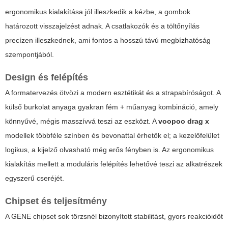
ergonomikus kialakítása jól illeszkedik a kézbe, a gombok
határozott visszajelzést adnak. A csatlakozók és a töltőnyílás
precízen illeszkednek, ami fontos a hosszú távú megbízhatóság
szempontjából.
Design és felépítés
A formatervezés ötvözi a modern esztétikát és a strapabíróságot. A
külső burkolat anyaga gyakran fém + műanyag kombináció, amely
könnyűvé, mégis masszívvá teszi az eszközt. A
voopoo drag x
modellek többféle színben és bevonattal érhetők el; a kezelőfelület
logikus, a kijelző olvasható még erős fényben is. Az ergonomikus
kialakítás mellett a moduláris felépítés lehetővé teszi az alkatrészek
egyszerű cseréjét.
Chipset és teljesítmény
A GENE chipset sok törzsnél bizonyított stabilitást, gyors reakcióidőt