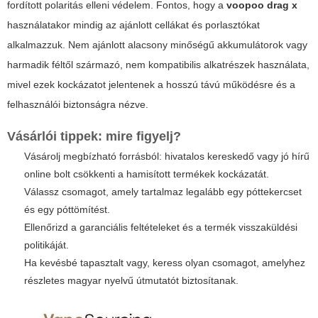
fordított polaritás elleni védelem. Fontos, hogy a
voopoo drag x
használatakor mindig az ajánlott cellákat és porlasztókat
alkalmazzuk. Nem ajánlott alacsony minőségű akkumulátorok vagy
harmadik féltől származó, nem kompatibilis alkatrészek használata,
mivel ezek kockázatot jelentenek a hosszú távú működésre és a
felhasználói biztonságra nézve.
Vásárlói tippek: mire figyelj?
Vásárolj megbízható forrásból: hivatalos kereskedő vagy jó hírű
online bolt csökkenti a hamisított termékek kockázatát.
Válassz csomagot, amely tartalmaz legalább egy póttekercset
és egy póttömítést.
Ellenőrizd a garanciális feltételeket és a termék visszaküldési
politikáját.
Ha kevésbé tapasztalt vagy, keress olyan csomagot, amelyhez
részletes magyar nyelvű útmutatót biztosítanak.