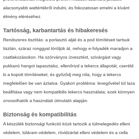
alacsonyabb wattértékről indulni, és fokozatosan emelni a kívánt
élmény eléréséhez.
Tartósság, karbantartás és hibakeresés
Rendszeres tisztítás: a porlasztó alját és a pod tömítéseit tartsuk
tisztán, száraz ronggyal töröljük át, nehogy e-folyadék maradjon a
csatlakozásokon. Ha szórványos ízvesztést, szivárgást vagy
pukkanó hangot tapasztalsz, ellenőrizd a tekercs állapotát, cseréld
ki a kopott tömítéseket, és győződj meg róla, hogy a tekercs
megfelelően be van áztatva. Gyakori probléma: levegővétel túl laza
beállítása vagy nem kompatibilis tekercs használata; ezek könnyen
orvosolhatók a használati útmutató alapján.
Biztonság és kompatibilitás
A készülék biztonsági funkciói közé tartozik a túlmelegedés elleni
védelem, túláram-védelem, rövidzárlat elleni védelem és a cella