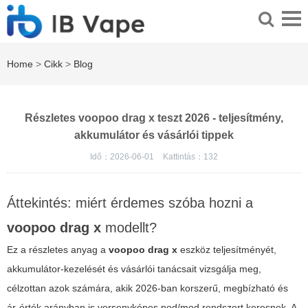
Home
>
Cikk
>
Blog
Részletes voopoo drag x teszt 2026 - teljesítmény,
akkumulátor és vásárlói tippek
Idő：2026-06-01
Kattintás：
132
Áttekintés: miért érdemes szóba hozni a
voopoo drag x
modellt?
Ez a részletes anyag a
voopoo drag x
eszköz teljesítményét,
akkumulátor-kezelését és vásárlói tanácsait vizsgálja meg,
célzottan azok számára, akik 2026-ban korszerű, megbízható és
ár-érték arányban is versenyképes pod/mod rendszert keresnek. A