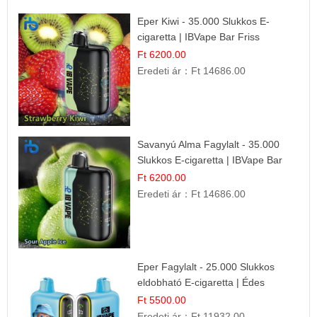
Eper Kiwi - 35.000 Slukkos E-
cigaretta | IBVape Bar Friss
Gyümölcs Ízek
Ft 6200.00
Eredeti ár：
Ft 14686.00
Savanyú Alma Fagylalt - 35.000
Slukkos E-cigaretta | IBVape Bar
Ft 6200.00
Eredeti ár：
Ft 14686.00
Eper Fagylalt - 25.000 Slukkos
eldobható E-cigaretta | Édes
Desszert Íz
Ft 5500.00
Eredeti ár：
Ft 11932.00