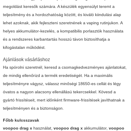
megoldást keresők számára. A készülék egyensúlyt teremt a
teljesítmény és a hordozhatóság között, és kiváló kiindulási alap
lehet azoknak, akik fejleszteni szeretnének a vaping rutinjukon. A
helyes akkumulátor-kezelés, a kompatibilis porlasztók használata
és a rendszeres karbantartás hosszú távon biztosíthatja a
kifogástalan működést.
Ajánlások vásárláshoz
Ha spórolni szeretnél, keresd a csomagkedvezményes ajánlatokat,
de mindig ellenőrizd a termék eredetiségét. Ha a maximális
teljesítményre vágysz, válassz minőségi 18650-es cellát és légy
óvatos a nagyon alacsony ellenállású tekercsekkel. Kövesd a
gyártó frissítéseit, mert időnként firmware-frissítések javíthatnak a
teljesítményen és a biztonságon.
Főbb kulcsszavak
voopoo drag x
használat,
voopoo drag x
akkumulátor,
voopoo