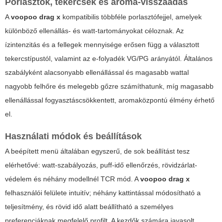
Porlasztók, tekercsek és aroma-visszaadás
A
voopoo drag x
kompatibilis többféle porlasztófejjel, amelyek
különböző ellenállás- és watt-tartományokat céloznak. Az
ízintenzitás és a fellegek mennyisége erősen függ a választott
tekercstípustól, valamint az e-folyadék VG/PG arányától. Általános
szabályként alacsonyabb ellenállással és magasabb wattal
nagyobb felhőre és melegebb gőzre számíthatunk, míg magasabb
ellenállással fogyasztáscsökkentett, aromaközpontú élmény érhető
el.
Használati módok és beállítások
A beépített menü általában egyszerű, de sok beállítást tesz
elérhetővé: watt-szabályozás, puff-idő ellenőrzés, rövidzárlat-
védelem és néhány modellnél TCR mód. A
voopoo drag x
felhasználói felülete intuitív; néhány kattintással módosítható a
teljesítmény, és rövid idő alatt beállítható a személyes
preferenciáknak megfelelő profilt. A kezdők számára javasolt