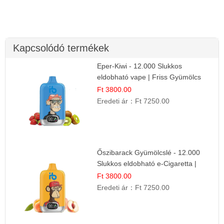
Kapcsolódó termékek
Eper-Kiwi - 12.000 Slukkos
eldobható vape | Friss Gyümölcs
Kombináció
Ft 3800.00
Eredeti ár：
Ft 7250.00
Őszibarack Gyümölcslé - 12.000
Slukkos eldobható e-Cigaretta |
Friss Gyümölcs Íz
Ft 3800.00
Eredeti ár：
Ft 7250.00