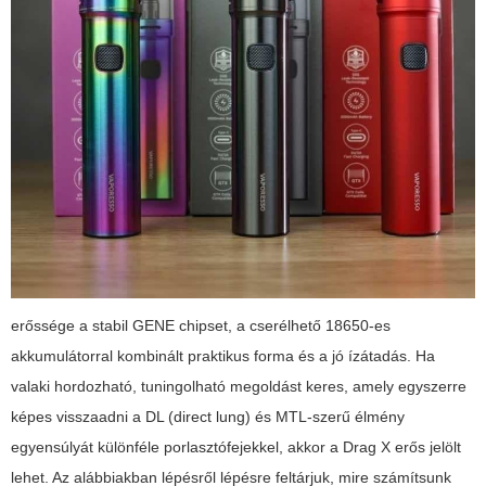
erőssége a stabil GENE chipset, a cserélhető 18650-es
akkumulátorral kombinált praktikus forma és a jó ízátadás. Ha
valaki hordozható, tuningolható megoldást keres, amely egyszerre
képes visszaadni a DL (direct lung) és MTL-szerű élmény
egyensúlyát különféle porlasztófejekkel, akkor a Drag X erős jelölt
lehet. Az alábbiakban lépésről lépésre feltárjuk, mire számítsunk