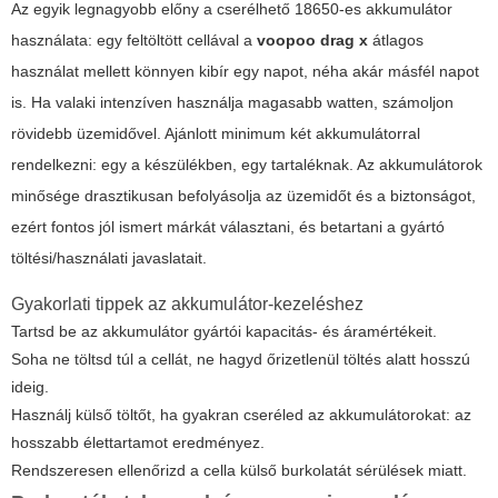
Az egyik legnagyobb előny a cserélhető 18650-es akkumulátor
használata: egy feltöltött cellával a
voopoo drag x
átlagos
használat mellett könnyen kibír egy napot, néha akár másfél napot
is. Ha valaki intenzíven használja magasabb watten, számoljon
rövidebb üzemidővel. Ajánlott minimum két akkumulátorral
rendelkezni: egy a készülékben, egy tartaléknak. Az akkumulátorok
minősége drasztikusan befolyásolja az üzemidőt és a biztonságot,
ezért fontos jól ismert márkát választani, és betartani a gyártó
töltési/használati javaslatait.
Gyakorlati tippek az akkumulátor-kezeléshez
Tartsd be az akkumulátor gyártói kapacitás- és áramértékeit.
Soha ne töltsd túl a cellát, ne hagyd őrizetlenül töltés alatt hosszú
ideig.
Használj külső töltőt, ha gyakran cseréled az akkumulátorokat: az
hosszabb élettartamot eredményez.
Rendszeresen ellenőrizd a cella külső burkolatát sérülések miatt.