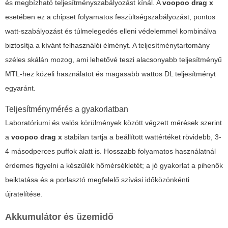
és megbízható teljesítményszabályozást kínál. A
voopoo drag x
esetében ez a chipset folyamatos feszültségszabályozást, pontos
watt-szabályozást és túlmelegedés elleni védelemmel kombinálva
biztosítja a kívánt felhasználói élményt. A teljesítménytartomány
széles skálán mozog, ami lehetővé teszi alacsonyabb teljesítményű
MTL-hez közeli használatot és magasabb wattos DL teljesítményt
egyaránt.
Teljesítménymérés a gyakorlatban
Laboratóriumi és valós körülmények között végzett mérések szerint
a
voopoo drag x
stabilan tartja a beállított wattértéket rövidebb, 3-
4 másodperces puffok alatt is. Hosszabb folyamatos használatnál
érdemes figyelni a készülék hőmérsékletét; a jó gyakorlat a pihenők
beiktatása és a porlasztó megfelelő szívási időközönkénti
újratelítése.
Akkumulátor és üzemidő