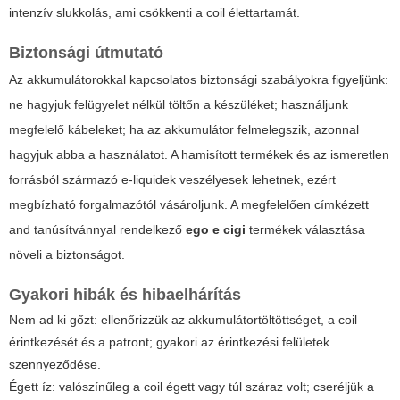
intenzív slukkolás, ami csökkenti a coil élettartamát.
Biztonsági útmutató
Az akkumulátorokkal kapcsolatos biztonsági szabályokra figyeljünk:
ne hagyjuk felügyelet nélkül töltőn a készüléket; használjunk
megfelelő kábeleket; ha az akkumulátor felmelegszik, azonnal
hagyjuk abba a használatot. A hamisított termékek és az ismeretlen
forrásból származó e-liquidek veszélyesek lehetnek, ezért
megbízható forgalmazótól vásároljunk. A megfelelően címkézett
and tanúsítvánnyal rendelkező
ego e cigi
termékek választása
növeli a biztonságot.
Gyakori hibák és hibaelhárítás
Nem ad ki gőzt: ellenőrizzük az akkumulátortöltöttséget, a coil
érintkezését és a patront; gyakori az érintkezési felületek
szennyeződése.
Égett íz: valószínűleg a coil égett vagy túl száraz volt; cseréljük a