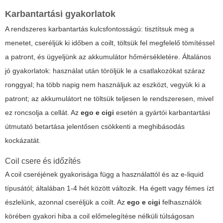
Karbantartási gyakorlatok
A rendszeres karbantartás kulcsfontosságú: tisztítsuk meg a
menetet, cseréljük ki időben a coilt, töltsük fel megfelelő tömítéssel
a patront, és ügyeljünk az akkumulátor hőmérsékletére. Általános
jó gyakorlatok: használat után töröljük le a csatlakozókat száraz
ronggyal; ha több napig nem használjuk az eszközt, vegyük ki a
patront; az akkumulátort ne töltsük teljesen le rendszeresen, mivel
ez roncsolja a cellát. Az
ego e cigi
esetén a gyártói karbantartási
útmutató betartása jelentősen csökkenti a meghibásodás
kockázatát.
Coil csere és időzítés
A coil cseréjének gyakorisága függ a használattól és az e-liquid
típusától; általában 1-4 hét között változik. Ha égett vagy fémes ízt
észlelünk, azonnal cseréljük a coilt. Az
ego e cigi
felhasználók
körében gyakori hiba a coil előmelegítése nélküli túlságosan