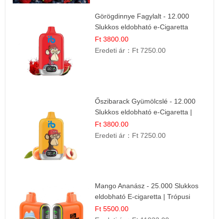
Görögdinnye Fagylalt - 12.000
Slukkos eldobható e-Cigaretta
Ft 3800.00
Eredeti ár：
Ft 7250.00
Őszibarack Gyümölcslé - 12.000
Slukkos eldobható e-Cigaretta |
Friss Gyümölcs Íz
Ft 3800.00
Eredeti ár：
Ft 7250.00
Mango Ananász - 25.000 Slukkos
eldobható E-cigaretta | Trópusi
Ízélmény
Ft 5500.00