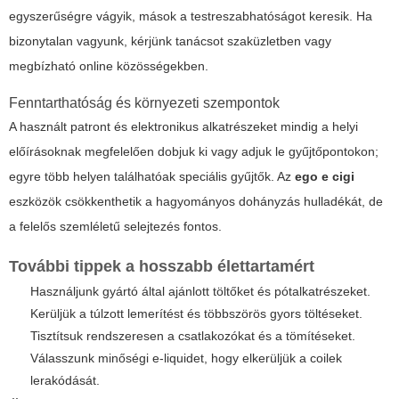
egyszerűségre vágyik, mások a testreszabhatóságot keresik. Ha
bizonytalan vagyunk, kérjünk tanácsot szaküzletben vagy
megbízható online közösségekben.
Fenntarthatóság és környezeti szempontok
A használt patront és elektronikus alkatrészeket mindig a helyi
előírásoknak megfelelően dobjuk ki vagy adjuk le gyűjtőpontokon;
egyre több helyen találhatóak speciális gyűjtők. Az
ego e cigi
eszközök csökkenthetik a hagyományos dohányzás hulladékát, de
a felelős szemléletű selejtezés fontos.
További tippek a hosszabb élettartamért
Használjunk gyártó által ajánlott töltőket és pótalkatrészeket.
Kerüljük a túlzott lemerítést és többszörös gyors töltéseket.
Tisztítsuk rendszeresen a csatlakozókat és a tömítéseket.
Válasszunk minőségi e-liquidet, hogy elkerüljük a coilek
lerakódását.