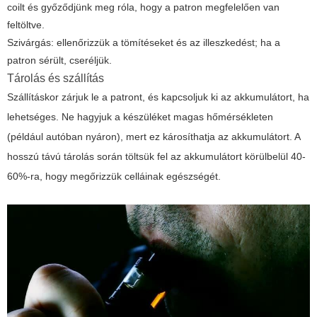
coilt és győződjünk meg róla, hogy a patron megfelelően van
feltöltve.
Szivárgás: ellenőrizzük a tömítéseket és az illeszkedést; ha a
patron sérült, cseréljük.
Tárolás és szállítás
Szállításkor zárjuk le a patront, és kapcsoljuk ki az akkumulátort, ha
lehetséges. Ne hagyjuk a készüléket magas hőmérsékleten
(például autóban nyáron), mert ez károsíthatja az akkumulátort. A
hosszú távú tárolás során töltsük fel az akkumulátort körülbelül 40-
60%-ra, hogy megőrizzük celláinak egészségét.