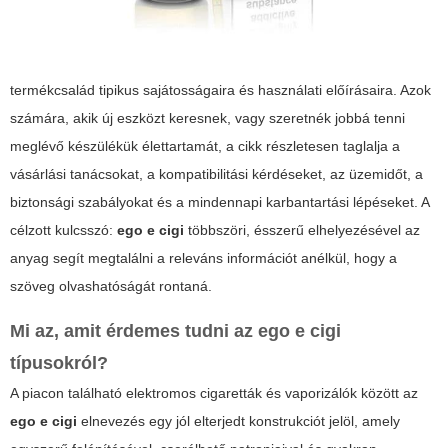
termékcsalád tipikus sajátosságaira és használati előírásaira. Azok
számára, akik új eszközt keresnek, vagy szeretnék jobbá tenni
meglévő készülékük élettartamát, a cikk részletesen taglalja a
vásárlási tanácsokat, a kompatibilitási kérdéseket, az üzemidőt, a
biztonsági szabályokat és a mindennapi karbantartási lépéseket. A
célzott kulcsszó:
ego e cigi
többszöri, ésszerű elhelyezésével az
anyag segít megtalálni a releváns információt anélkül, hogy a
szöveg olvashatóságát rontaná.
Mi az, amit érdemes tudni az ego e cigi
típusokról?
A piacon található elektromos cigaretták és vaporizálók között az
ego e cigi
elnevezés egy jól elterjedt konstrukciót jelöl, amely