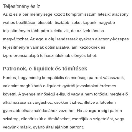
Teljesítmény és íz
Az íz és a pár mennyisége között kompromisszum létezik: alacsony
wattos beállításon élesebb, tisztább ízeket kapunk; nagyobb
teljesítményen több pára keletkezik, de az ízek tónusa
megváltozhat. Az
ego e cigi
rendszerek gyakran alacsony-közepes
teljesítményre vannak optimalizálva, ami kezdőknek és
ízpreferencia alapú felhasználóknak előnyös lehet.
Patronok, e-liquidek és tömítések
Fontos, hogy mindig kompatibilis és minőségi patront válasszunk,
valamint megbízható e-liquidet: gyártói javaslatokat érdemes
követni. A gyenge minőségű e-liquid vagy a nem töltőolaj megfelelő
alkalmazása szivárgáshoz, csökkent ízhez, illetve a fűtőelem
gyorsabb elhasználódásához vezethet. Ha az
ego e cigi
patron
szivárog, ellenőrizzük a tömítéseket, cseréljük a szigetelést, vagy
vegyünk másik, gyártó által ajánlott patront.