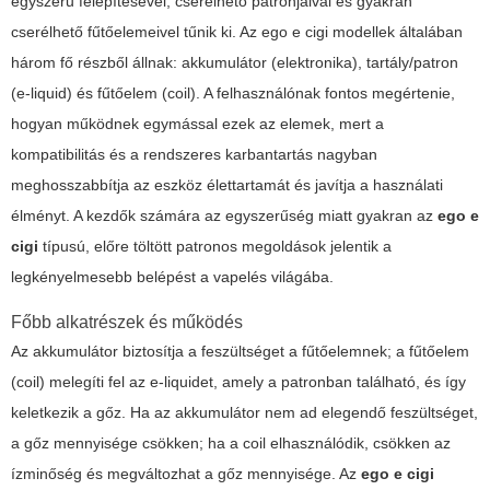
egyszerű felépítésével, cserélhető patronjaival és gyakran
cserélhető fűtőelemeivel tűnik ki. Az
ego e cigi
modellek általában
három fő részből állnak: akkumulátor (elektronika), tartály/patron
(e-liquid) és fűtőelem (coil). A felhasználónak fontos megértenie,
hogyan működnek egymással ezek az elemek, mert a
kompatibilitás és a rendszeres karbantartás nagyban
meghosszabbítja az eszköz élettartamát és javítja a használati
élményt. A kezdők számára az egyszerűség miatt gyakran az
ego e
cigi
típusú, előre töltött patronos megoldások jelentik a
legkényelmesebb belépést a vapelés világába.
Főbb alkatrészek és működés
Az akkumulátor biztosítja a feszültséget a fűtőelemnek; a fűtőelem
(coil) melegíti fel az e-liquidet, amely a patronban található, és így
keletkezik a gőz. Ha az akkumulátor nem ad elegendő feszültséget,
a gőz mennyisége csökken; ha a coil elhasználódik, csökken az
ízminőség és megváltozhat a gőz mennyisége. Az
ego e cigi