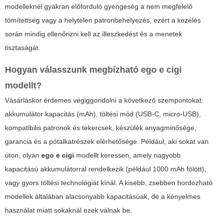
modelleknél gyakran előforduló gyengeség a nem megfelelő
tömítettség vagy a helytelen patronbehelyezés, ezért a kezelés
során mindig ellenőrizni kell az illeszkedést és a menetek
tisztaságát.
Hogyan válasszunk megbízható ego e cigi
modellt?
Vásárláskor érdemes végiggondolni a következő szempontokat:
akkumulátor kapacitás (mAh), töltési mód (USB-C, micro-USB),
kompatibilis patronok és tekercsek, készülék anyagminősége,
garancia és a pótalkatrészek elérhetősége. Például, aki sokat van
úton, olyan
ego e cigi
modellt keressen, amely nagyobb
kapacitású akkumulátorral rendelkezik (például 1000 mAh fölött),
vagy gyors töltési technológiát kínál. A kisebb, zsebben hordozható
modellek általában alacsonyabb kapacitásúak, de a kényelmes
használat miatt sokaknál ezek válnak be.