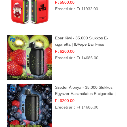
Nyári Íz
Ft 5500.00
Eredeti ár：
Ft 11932.00
Eper Kiwi - 35.000 Slukkos E-
cigaretta | IBVape Bar Friss
Gyümölcs Ízek
Ft 6200.00
Eredeti ár：
Ft 14686.00
Szeder Áfonya - 35.000 Slukkos
Egyszer Használatos E-cigaretta |
Prémium Ízélmény
Ft 6200.00
Eredeti ár：
Ft 14686.00