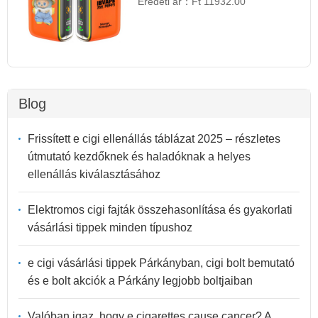
Eredeti ár：
Ft 11932.00
Blog
Frissített e cigi ellenállás táblázat 2025 – részletes
útmutató kezdőknek és haladóknak a helyes
ellenállás kiválasztásához
Elektromos cigi fajták összehasonlítása és gyakorlati
vásárlási tippek minden típushoz
e cigi vásárlási tippek Párkányban, cigi bolt bemutató
és e bolt akciók a Párkány legjobb boltjaiban
Valóban igaz, hogy e cigarettes cause cancer? A