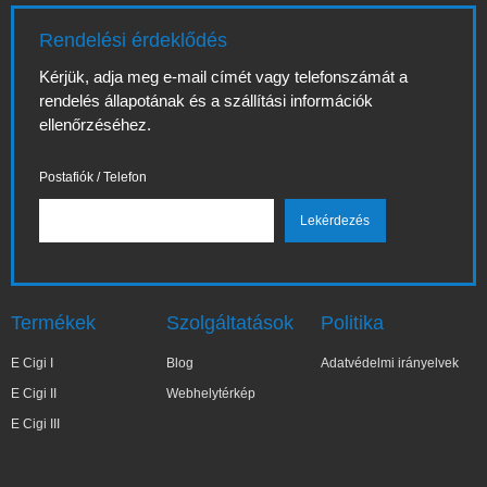
Rendelési érdeklődés
Kérjük, adja meg e-mail címét vagy telefonszámát a
rendelés állapotának és a szállítási információk
ellenőrzéséhez.
Postafiók / Telefon
Termékek
Szolgáltatások
Politika
E Cigi I
Blog
Adatvédelmi irányelvek
E Cigi II
Webhelytérkép
E Cigi III