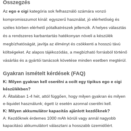
Összegzés
Az
ego e cigi
kategória sok felhasználó számára vonzó
kompromisszumot kínál: egyszerű használat, jó elérhetőség és
széles körben elérhető pótalkatrészek jellemzik. A helyes választás
és a rendszeres karbantartás hatékonyan növeli a készülék
megbízhatóságát, javítja az élményt és csökkenti a hosszú távú
költségeket. Az alapos tájékozódás, a megbízható forrásból történő
vásárlás és a gyártói tanácsok követése minden esetben megtérül.
Gyakran ismételt kérdések (FAQ)
K: Milyen gyakran kell cserélni a coilt egy tipikus ego e cigi
készülékben?
A: Általában 1-4 hét, attól függően, hogy milyen gyakran és milyen
e-liquidet használunk; égett íz esetén azonnal cserélni kell.
K: Milyen akkumulátor kapacitás ajánlott kezdőknek?
A: Kezdőknek érdemes 1000 mAh körüli vagy annál nagyobb
kapacitású akkumulátort választani a hosszabb üzemidőért.