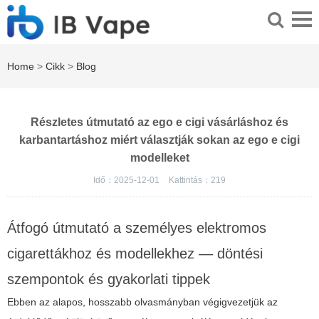
Home
>
Cikk
>
Blog
Részletes útmutató az ego e cigi vásárláshoz és
karbantartáshoz miért választják sokan az ego e cigi
modelleket
Idő：2025-12-01
Kattintás：
219
Átfogó útmutató a személyes elektromos
cigarettákhoz és modellekhez — döntési
szempontok és gyakorlati tippek
Ebben az alapos, hosszabb olvasmányban végigvezetjük az