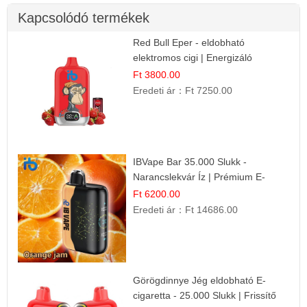
Kapcsolódó termékek
Red Bull Eper - eldobható
elektromos cigi | Energizáló
Gyümölcs Íz
Ft 3800.00
Eredeti ár：
Ft 7250.00
IBVape Bar 35.000 Slukk -
Narancslekvár Íz | Prémium E-
cigaretta
Ft 6200.00
Eredeti ár：
Ft 14686.00
Görögdinnye Jég eldobható E-
cigaretta - 25.000 Slukk | Frissítő