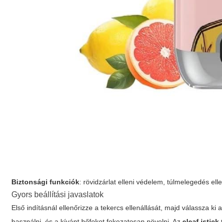
Biztonsági funkciók
: rövidzárlat elleni védelem, túlmelegedés ell
Gyors beállítási javaslatok
Első indításnál ellenőrizze a tekercs ellenállását, majd válassza
használni, és a kívánt hőfokot fokozatosan növelni. Az
eleaf istick