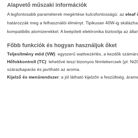
Alapvető műszaki információk
A legfontosabb paraméterek megértése kulcsfontosságú: az
eleaf 
határozzák meg a felhasználói élményt. Tipikusan 40W-ig skálázhat
kompatibilis atomizerekkel. A beépített elektronika biztosítja az áll
Főbb funkciók és hogyan használjuk őket
Teljesítmény mód (VW)
: egyszerű wattvezérlés, a kezdők számára
Hőfokkontroll (TC)
: lehetővé teszi bizonyos fémtekercsek (pl. Ni
szárazkaparás és javítható az aroma.
Kijelző és menürendszer
: a jól látható kijelzőn a feszültség, ár