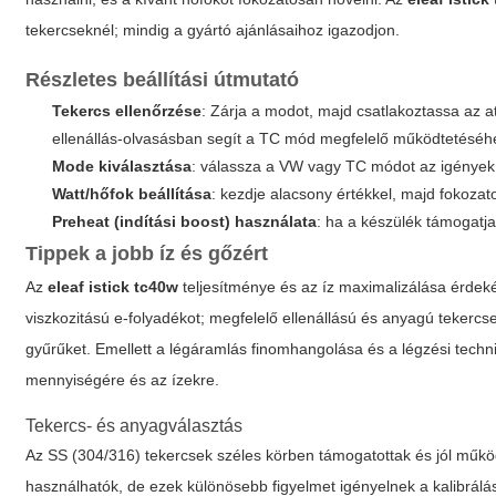
tekercseknél; mindig a gyártó ajánlásaihoz igazodjon.
Részletes beállítási útmutató
Tekercs ellenőrzése
: Zárja a modot, majd csatlakoztassa az ato
ellenállás-olvasásban segít a TC mód megfelelő működtetéséh
Mode kiválasztása
: válassza a VW vagy TC módot az igények s
Watt/hőfok beállítása
: kezdje alacsony értékkel, majd fokozato
Preheat (indítási boost) használata
: ha a készülék támogatja,
Tippek a jobb íz és gőzért
Az
eleaf istick tc40w
teljesítménye és az íz maximalizálása érdek
viszkozitású e-folyadékot; megfelelő ellenállású és anyagú tekercse
gyűrűket. Emellett a légáramlás finomhangolása és a légzési techn
mennyiségére és az ízekre.
Tekercs- és anyagválasztás
Az SS (304/316) tekercsek széles körben támogatottak és jól m
használhatók, de ezek különösebb figyelmet igényelnek a kalibrálás