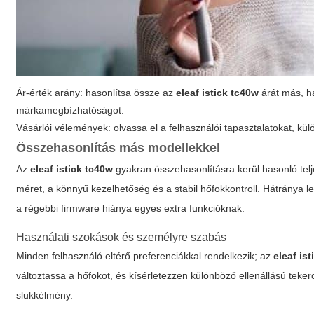
Ár-érték arány: hasonlítsa össze az
eleaf istick tc40w
árát más, ha
márkamegbízhatóságot.
Vásárlói vélemények: olvassa el a felhasználói tapasztalatokat, kü
Összehasonlítás más modellekkel
Az
eleaf istick tc40w
gyakran összehasonlításra kerül hasonló telj
méret, a könnyű kezelhetőség és a stabil hőfokkontroll. Hátránya l
a régebbi firmware hiánya egyes extra funkcióknak.
Használati szokások és személyre szabás
Minden felhasználó eltérő preferenciákkal rendelkezik; az
eleaf is
változtassa a hőfokot, és kísérletezzen különböző ellenállású tekerc
slukkélmény.