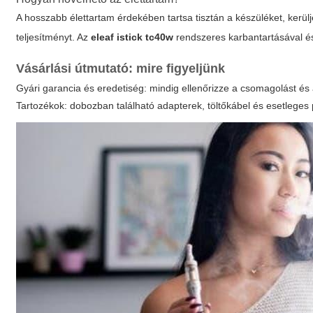
A hosszabb élettartam érdekében tartsa tisztán a készüléket, kerül
teljesítményt. Az
eleaf istick tc40w
rendszeres karbantartásával é
Vásárlási útmutató: mire figyeljünk
Gyári garancia és eredetiség: mindig ellenőrizze a csomagolást és
Tartozékok: dobozban található adapterek, töltőkábel és esetleges 