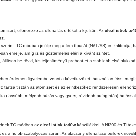
mizert; ellenőrizze az ellenállás értékét a kijelzőn. Az
eleaf istick tc
ez.
zerint. TC módban jelölje meg a fém típusát (Ni/Ti/SS) és kalibrálja, 
san emelje, amíg íz és gőztermelés eléri a kívánt szintet.
 állítson be rövid, kis teljesítményű preheat-et a stabilabb első slukknál
ében érdemes figyelembe venni a következőket: használjon friss, megfe
t; tartsa tisztán az atomizert és az érintkezőket; rendszeresen ellenőri
ika (lassúbb, mélyebb húzás vagy gyors, rövidebb pufogtatás) hatássa
űködnek TC módban az
eleaf istick tc40w
készülékkel. A Ni200 és Ti tek
 és a hőfok-szabályozás során. Az alacsony ellenállású build-ek növeli