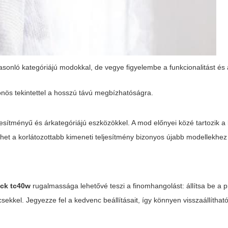
sonló kategóriájú modokkal, de vegye figyelembe a funkcionalitást és 
lönös tekintettel a hosszú távú megbízhatóságra.
esítményű és árkategóriájú eszközökkel. A mod előnyei közé tartozik 
ehet a korlátozottabb kimeneti teljesítmény bizonyos újabb modellekhez
tick tc40w
rugalmassága lehetővé teszi a finomhangolást: állítsa be a p
sekkel. Jegyezze fel a kedvenc beállításait, így könnyen visszaállítható