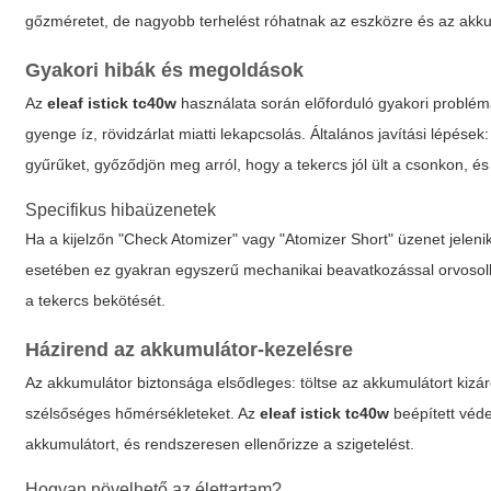
gőzméretet, de nagyobb terhelést róhatnak az eszközre és az akk
Gyakori hibák és megoldások
Az
eleaf istick tc40w
használata során előforduló gyakori problémá
gyenge íz, rövidzárlat miatti lekapcsolás. Általános javítási lépése
gyűrűket, győződjön meg arról, hogy a tekercs jól ült a csonkon, és 
Specifikus hibaüzenetek
Ha a kijelzőn "Check Atomizer" vagy "Atomizer Short" üzenet jelenik
esetében ez gyakran egyszerű mechanikai beavatkozással orvosolható
a tekercs bekötését.
Házirend az akkumulátor-kezelésre
Az akkumulátor biztonsága elsődleges: töltse az akkumulátort kizáró
szélsőséges hőmérsékleteket. Az
eleaf istick tc40w
beépített véde
akkumulátort, és rendszeresen ellenőrizze a szigetelést.
Hogyan növelhető az élettartam?