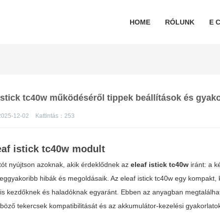
HOME
RÓLUNK
E C
 istick tc40w működéséről tippek beállítások és gyako
025-12-02
Kattintás：
253
eaf istick tc40w
modult
tatót nyújtson azoknak, akik érdeklődnek az
eleaf istick tc40w
iránt: a k
a leggyakoribb hibák és megoldásaik. Az
eleaf istick tc40w
egy kompakt, 
lis kezdőknek és haladóknak egyaránt. Ebben az anyagban megtalálha
öző tekercsek kompatibilitását és az akkumulátor-kezelési gyakorlatok