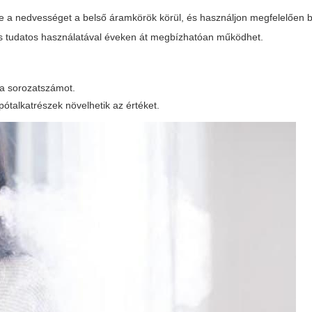
je a nedvességet a belső áramkörök körül, és használjon megfelelően be
s tudatos használatával éveken át megbízhatóan működhet.
 a sorozatszámot.
pótalkatrészek növelhetik az értéket.