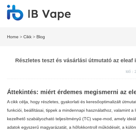
Home
>
Cikk
>
Blog
Részletes teszt és vásárlási útmutató az eleaf
Idő：2
Áttekintés: miért érdemes megismerni az
el
A cikk célja, hogy részletes, gyakorlati és keresőoptimalizált útmu
funkciói, beállításai, tippek a mindennapi használathoz, valamint 
kezelhető szabályozható teljesítményű (TC) vape-mod, amely ideá
adatok egyszerű magyarázatát, a hőfokkontroll működését, a különb