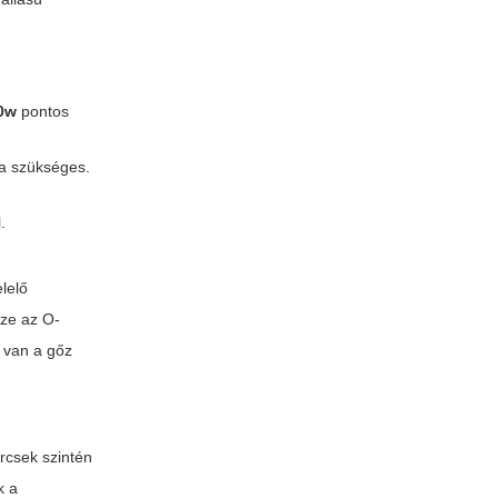
40w
pontos
ha szükséges.
.
lelő
zze az O-
l van a gőz
ercsek szintén
k a