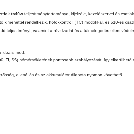
istick tc40w
teljesítménytartománya, kijelzője, kezelőszervei és csatla
ó kimenettel rendelkezik, hőfokkontroll (TC) módokkal, és 510-es csat
andó teljesítményt, valamint a rövidzárlat és a túlmelegedés elleni védel
 ideális mód.
200, Ti, SS) hőmérsékletének pontosabb szabályozását, így elkerülhető 
amerősség, ellenállás és az akkumulátor állapota nyomon követhető.