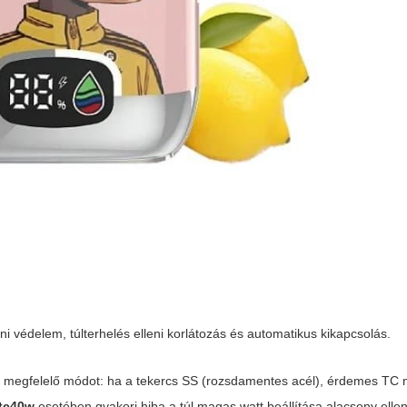
eni védelem, túlterhelés elleni korlátozás és automatikus kikapcsolás.
 ki a megfelelő módot: ha a tekercs SS (rozsdamentes acél), érdemes TC
 tc40w
esetében gyakori hiba a túl magas watt beállítása alacsony elle