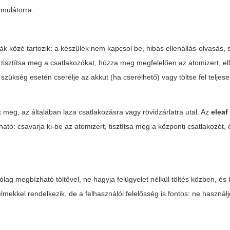
umulátorra.
k közé tartozik: a készülék nem kapcsol be, hibás ellenállás-olvasás, 
k: tisztítsa meg a csatlakozókat, húzza meg megfelelően az atomizert, el
szükség esetén cserélje az akkut (ha cserélhető) vagy töltse fel teljese
 meg, az általában laza csatlakozásra vagy rövidzárlatra utal. Az
eleaf
: csavarja ki-be az atomizert, tisztítsa meg a központi csatlakozót, 
lag megbízható töltővel, ne hagyja felügyelet nélkül töltés közben, és 
lmekkel rendelkezik, de a felhasználói felelősség is fontos: ne használj