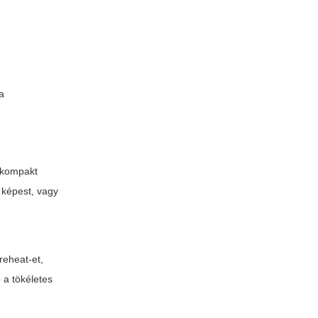
a
a kompakt
 képest, vagy
reheat-et,
 a tökéletes