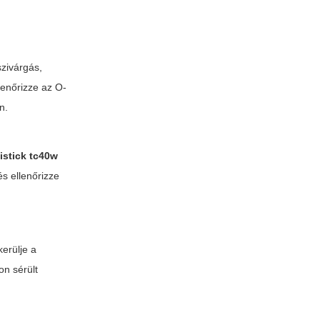
szivárgás,
lenőrizze az O-
n.
 istick tc40w
és ellenőrizze
kerülje a
on sérült