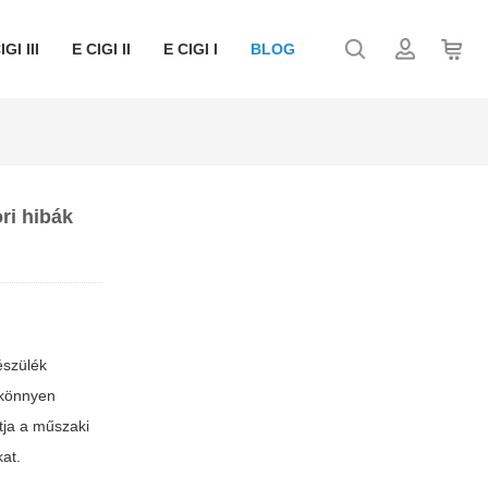
IGI III
E CIGI II
E CIGI I
BLOG
ri hibák
észülék
könnyen
tja a műszaki
at.