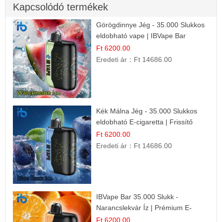
Kapcsolódó termékek
Görögdinnye Jég - 35.000 Slukkos
eldobható vape | IBVape Bar
Frissítő Nyári Íz
Ft 6200.00
Eredeti ár：
Ft 14686.00
Kék Málna Jég - 35.000 Slukkos
eldobható E-cigaretta | Frissítő
Ízélmény
Ft 6200.00
Eredeti ár：
Ft 14686.00
IBVape Bar 35.000 Slukk -
Narancslekvár Íz | Prémium E-
cigaretta
Ft 6200.00