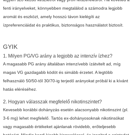
fenti irányelveket, könnyebben megtalálod a számodra legjobb
aromát és eszközt, amely hosszú távon kielégíti az
ízpreferenciáidat és praktikus, biztonságos használatot biztosít.
GYIK
1. Milyen PG/VG arány a legjobb az intenzív ízhez?
A magasabb PG arány általában intenzívebb ízátvitelt ad, míg
magas VG gazdagabb ködöt és simább érzetet. A legtöbb
felhasználó 50/50-től 30/70-ig terjedő arányokat próbál ki a kívánt
hatás eléréséhez.
2. Hogyan válasszak megfelelő nikotinszintet?
Kevesebb korábbi dohányzás esetén alacsonyabb nikotinszint (pl.
3-6 mg) lehet megfelelő. Tartós ex-dohányosoknak nikotinsókat
vagy magasabb értékeket ajánlanak rövidebb, erőteljesebb