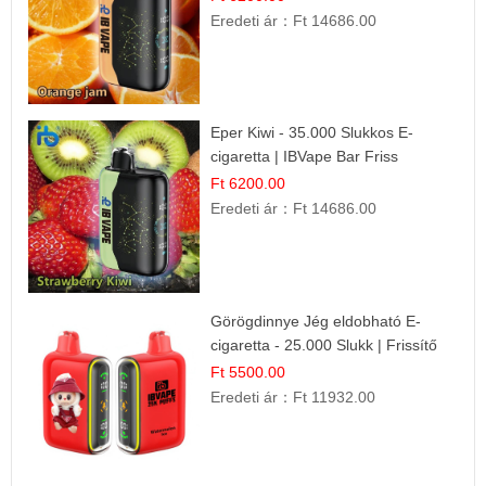
Eredeti ár：
Ft 14686.00
Eper Kiwi - 35.000 Slukkos E-
cigaretta | IBVape Bar Friss
Gyümölcs Ízek
Ft 6200.00
Eredeti ár：
Ft 14686.00
Görögdinnye Jég eldobható E-
cigaretta - 25.000 Slukk | Frissítő
Nyári Íz
Ft 5500.00
Eredeti ár：
Ft 11932.00