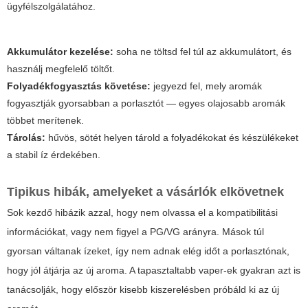
ügyfélszolgálatához.
Akkumulátor kezelése:
soha ne töltsd fel túl az akkumulátort, és
használj megfelelő töltőt.
Folyadékfogyasztás követése:
jegyezd fel, mely aromák
fogyasztják gyorsabban a porlasztót — egyes olajosabb aromák
többet merítenek.
Tárolás:
hűvös, sötét helyen tárold a folyadékokat és készülékeket
a stabil íz érdekében.
Tipikus hibák, amelyeket a vásárlók elkövetnek
Sok kezdő hibázik azzal, hogy nem olvassa el a kompatibilitási
információkat, vagy nem figyel a PG/VG arányra. Mások túl
gyorsan váltanak ízeket, így nem adnak elég időt a porlasztónak,
hogy jól átjárja az új aroma. A tapasztaltabb vaper-ek gyakran azt is
tanácsolják, hogy először kisebb kiszerelésben próbáld ki az új