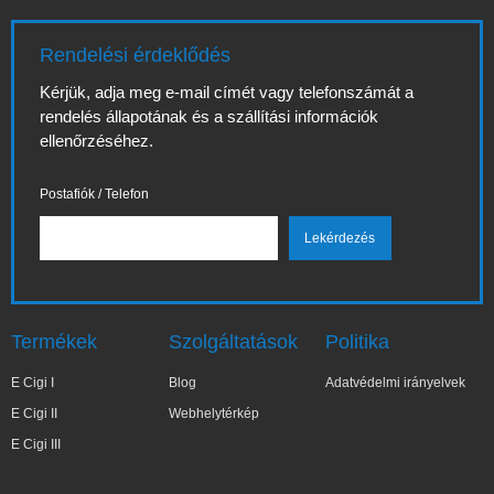
Rendelési érdeklődés
Kérjük, adja meg e-mail címét vagy telefonszámát a
rendelés állapotának és a szállítási információk
ellenőrzéséhez.
Postafiók / Telefon
Termékek
Szolgáltatások
Politika
E Cigi I
Blog
Adatvédelmi irányelvek
E Cigi II
Webhelytérkép
E Cigi III