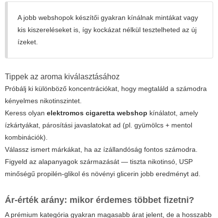
A jobb webshopok készítői gyakran kínálnak mintákat vagy
kis kiszereléseket is, így kockázat nélkül tesztelheted az új
ízeket.
Tippek az aroma kiválasztásához
Próbálj ki különböző koncentrációkat, hogy megtaláld a számodra
kényelmes nikotinszintet.
Keress olyan
elektromos cigaretta webshop
kínálatot, amely
ízkártyákat, párosítási javaslatokat ad (pl. gyümölcs + mentol
kombinációk).
Válassz ismert márkákat, ha az ízállandóság fontos számodra.
Figyeld az alapanyagok származását — tiszta nikotinsó, USP
minőségű propilén-glikol és növényi glicerin jobb eredményt ad.
Ár-érték arány: mikor érdemes többet fizetni?
A prémium kategória gyakran magasabb árat jelent, de a hosszabb