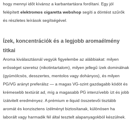
hogy mennyi időt kívánsz a karbantartásra fordítani. Egy jól
felépített
elektromos cigaretta webshop
segíti a döntést szűrők
és részletes leírások segítségével.
Ízek, koncentrációk és a legjobb aromaélmény
titkai
Aroma kiválasztásnál vegyük figyelembe az alábbiakat: milyen
erősséget szeretsz (nikotintartalom), milyen jellegű ízek dominálnak
(gyümölcsös, desszertes, mentolos vagy dohányos), és milyen
PG/VG arányt preferálsz — a magas VG-szint gazdagabb ködöt és
krémesebb textúrát ad, míg a magasabb PG intenzívebb ízt és jobb
ízátvitelt eredményez. A prémium e-liquid összetevői tisztább
aromát és konzisztens ízélményt biztosítanak, különösen ha
laborált vagy harmadik fél által tesztelt alapanyagokból készülnek.