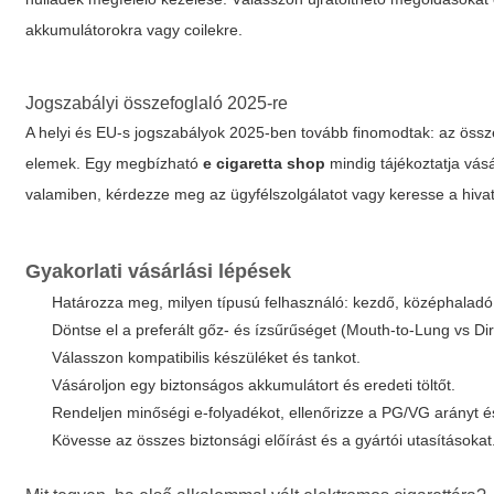
akkumulátorokra vagy coilekre.
Jogszabályi összefoglaló 2025-re
A helyi és EU-s jogszabályok 2025-ben tovább finomodtak: az össz
elemek. Egy megbízható
e cigaretta shop
mindig tájékoztatja vásá
valamiben, kérdezze meg az ügyfélszolgálatot vagy keresse a hivat
Gyakorlati vásárlási lépések
Határozza meg, milyen típusú felhasználó: kezdő, középhaladó
Döntse el a preferált gőz- és ízsűrűséget (Mouth-to-Lung vs Dir
Válasszon kompatibilis készüléket és tankot.
Vásároljon egy biztonságos akkumulátort és eredeti töltőt.
Rendeljen minőségi e-folyadékot, ellenőrizze a PG/VG arányt és 
Kövesse az összes biztonsági előírást és a gyártói utasításokat