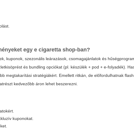
olást.
zményeket egy
e cigaretta shop
-ban?
velek, kuponok, szezonális leárazások, csomagajánlatok és hűségprogra
etkisöprést és bundling opciókat (pl. készülék + pod + e-folyadék). Ha
b megtakarítási stratégiákért. Emellett ritkán, de előfordulhatnak flash
atrészt kedvezőbb áron lehet beszerezni.
atokért.
kluzív kuponokat.
ket.