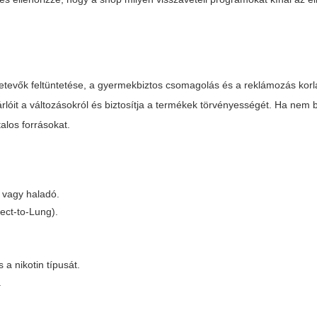
etevők feltüntetése, a gyermekbiztos csomagolás és a reklámozás korl
rlóit a változásokról és biztosítja a termékek törvényességét. Ha nem b
alos forrásokat.
 vagy haladó.
ect-to-Lung).
a nikotin típusát.
.