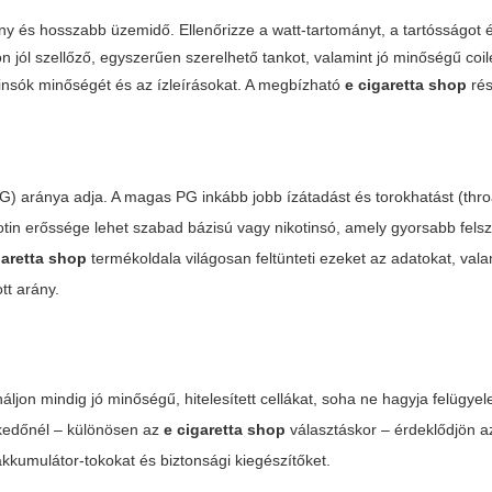
ny és hosszabb üzemidő. Ellenőrizze a watt-tartományt, a tartósságot é
 jól szellőző, egyszerűen szerelhető tankot, valamint jó minőségű coil
tinsók minőségét és az ízleírásokat. A megbízható
e cigaretta shop
rés
(VG) aránya adja. A magas PG inkább jobb ízátadást és torokhatást (throa
in erőssége lehet szabad bázisú vagy nikotinsó, amely gyorsabb felsz
garetta shop
termékoldala világosan feltünteti ezeket az adatokat, vala
tt arány.
ljon mindig jó minőségű, hitelesített cellákat, soha ne hagyja felügyele
reskedőnél – különösen az
e cigaretta shop
választáskor – érdeklődjön a
 akkumulátor-tokokat és biztonsági kiegészítőket.