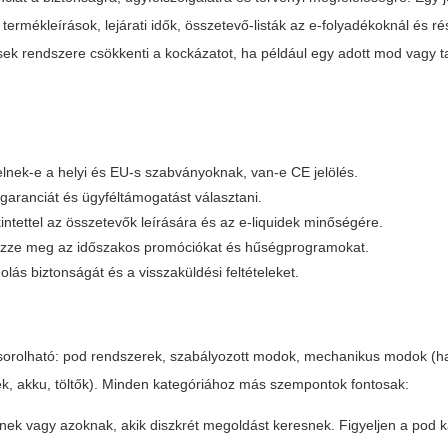
ermékleírások, lejárati idők, összetevő-listák az e-folyadékoknál és ré
elések rendszere csökkenti a kockázatot, ha például egy adott mod vagy 
lnek-e a helyi és EU-s szabványoknak, van-e CE jelölés.
aranciát és ügyféltámogatást választani.
ntettel az összetevők leírására és az e-liquidek minőségére.
nézze meg az időszakos promóciókat és hűségprogramokat.
lás biztonságát és a visszaküldési feltételeket.
 sorolható: pod rendszerek, szabályozott modok, mechanikus modok (h
lek, akku, töltők). Minden kategóriához más szempontok fontosak:
ek vagy azoknak, akik diszkrét megoldást keresnek. Figyeljen a pod k