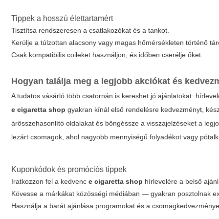
Tippek a hosszú élettartamért
Tisztítsa rendszeresen a csatlakozókat és a tankot.
Kerülje a túlzottan alacsony vagy magas hőmérsékleten történő tár
Csak kompatibilis coileket használjon, és időben cserélje őket.
Hogyan találja meg a legjobb akciókat és kedve
A tudatos vásárló több csatornán is kereshet jó ajánlatokat: hírle
e cigaretta shop
gyakran kínál első rendelésre kedvezményt, készl
árösszehasonlító oldalakat és böngéssze a visszajelzéseket a legjob
lezárt csomagok, ahol nagyobb mennyiségű folyadékot vagy pótalk
Kuponkódok és promóciós tippek
Iratkozzon fel a kedvenc
e cigaretta shop
hírlevelére a belső ajánl
Kövesse a márkákat közösségi médiában — gyakran posztolnak ex
Használja a barát ajánlása programokat és a csomagkedvezménye