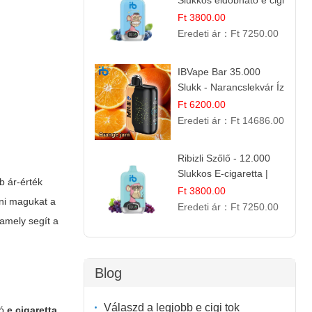
Slukkos eldobható e cigi
| Frissítő Bogyós Íz
Ft 3800.00
Eredeti ár：
Ft 7250.00
IBVape Bar 35.000
Slukk - Narancslekvár Íz
| Prémium E-cigaretta
Ft 6200.00
Eredeti ár：
Ft 14686.00
Ribizli Szőlő - 12.000
Slukkos E-cigaretta |
b ár-érték
Kifinomult Gyümölcs Íz
Ft 3800.00
ani magukat a
Eredeti ár：
Ft 7250.00
 amely segít a
Blog
Válaszd a legjobb e cigi tok
jó
e cigaretta