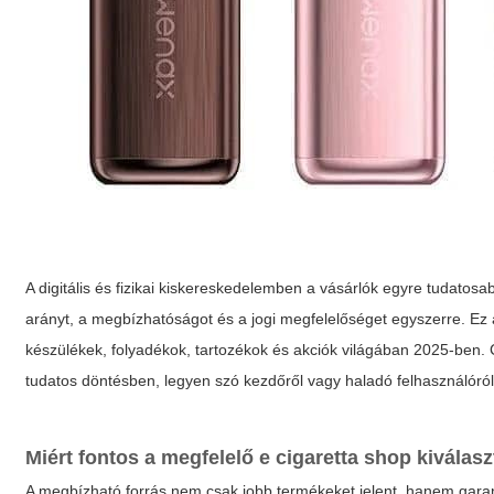
A digitális és fizikai kiskereskedelemben a vásárlók egyre tudatos
arányt, a megbízhatóságot és a jogi megfelelőséget egyszerre. Ez 
készülékek, folyadékok, tartozékok és akciók világában 2025-ben. C
tudatos döntésben, legyen szó kezdőről vagy haladó felhasználóról
Miért fontos a megfelelő
e cigaretta shop
kiválasz
A megbízható forrás nem csak jobb termékeket jelent, hanem garanc