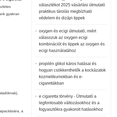
választékot 2025 vásárlási útmutató
szletes
praktikus tárolás megbízható
tank gyakran
védelem és dizájn tippek
oxygen és ecigi útmutató, miért
válasszuk az oxygen ecigi
kombinációt és tippek az oxygen és
ecigi használatához
propilén glikol káros hatásai és
hogyan csökkenthetők a kockázatok
kozmetikumokban és e-
cigarettákban
aladóknak),
e cigaretta törvény - Útmutató a
legfontosabb változásokhoz és a
fogyasztókra gyakorolt hatásokhoz
apacitására, a