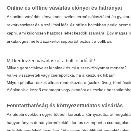
Online és offline vásárlás előnyei és hátrányai
Az online vásárlás kényelmes, széles termékválasztékot és gyakori 
raktárkészletet és a szállítási időt. Az offline boltokban pedig sze
kapni, ami különösen hasznos lehet kezdők számára. Egy magas
árkatalógus mellett szakértői supportot biztosít a boltban.
Mit kérdezzen vásárláskor a bolti eladótól?
Milyen garancialevelet kínálnak és mi a szervizfolyamat menete?
Van-e visszavételi vagy cserepolitika, ha a készülék hibás?
Milyen pótalkatrészek állnak rendelkezésre (coilek, üveg, tömítése
Ajánlanak-e kezdő csomagot vagy oktatást az eszköz használatáh
Fenntarthatóság és környezettudatos vásárlás
Az utóbbi években egyre többen keresik a környezetbarát megoldá
hagyományos dohánytermékektől, fontos szempont a csomagolás min
hulladék megfelelő kezelése. Válasszon újratölthető megoldásokat é