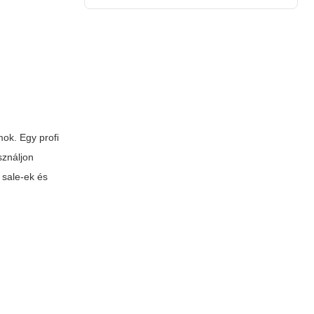
mok. Egy profi
sználjon
 sale-ek és