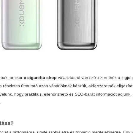
abbak, amikor
e cigaretta shop
választásról van szó: szeretnék a legjob
a részletes útmutató azon vásárlóknak készült, akik szeretnék eligazít
élunk, hogy praktikus, ellenőrizhető és SEO-barát információt adjunk,
.
tása?
iát a biztonságra, ügyfélszolgálatra és törvényi megfelelőségre. Egy 