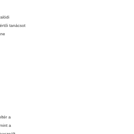
alódi
értői tanácsot
ine
ltér a
mint a
lhasznált