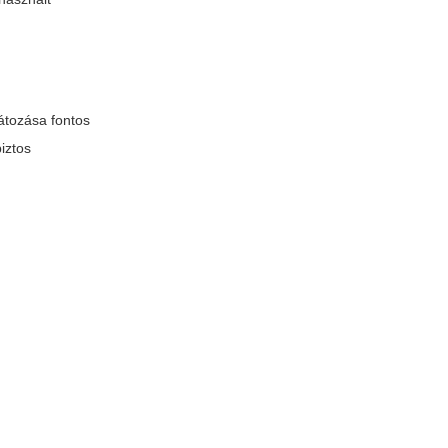
átozása fontos
iztos