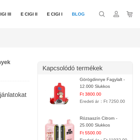
IGI III
E CIGI II
E CIGI I
BLOG
nyek
Kapcsolódó termékek
Görögdinnye Fagylalt -
12.000 Slukkos
eldobható e-Cigaretta
jánlatokat
Ft 3800.00
Eredeti ár：
Ft 7250.00
Rózsaszín Citrom -
25.000 Slukkos
eldobható e-Cigaretta |
Ft 5500.00
IBvape Bar