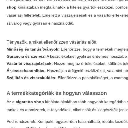
shop
kínálatában megtalálhatók a hiteles gyártók eszközei, pontos t
vásárlási feltételek. Emellett a visszajelzések és a vásárlói érték
szivárog vagy gyorsan elhasználódik.
Tényezők, amiket ellenőrizzen vásárlás előtt
Minőség és tanúsítványok:
Ellenőrizze, hogy a termékek megfele
Garancia és szerviz:
A készülékeknél gyakran érdemes hosszabb g
Vásárlói visszajelzések:
Nézze meg az értékeléseket, különös teki
Ár-összehasonlítás:
Használjon árfigyelő eszközöket, valamint 
Szállítás és visszaküldés:
Ellenőrizze a postaköltséget, a csomago
A termékkategóriák és hogyan válasszon
Az
e cigaretta shop
kínálata általában több nagyobb kategóriába
tankok és atomizerek, e-folyadékok, nikotinsók és kiegészítők (coi
Pod rendszerek:
Kompakt, egyszerűen használható, ideális kezdőkn