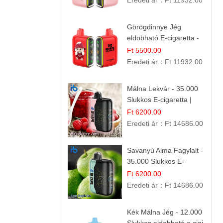
Eredeti ár：
Ft 11932.00
Görögdinnye Jég
eldobható E-cigaretta -
25.000 Slukk | Frissítő
Ft 5500.00
Nyári Íz
Eredeti ár：
Ft 11932.00
Málna Lekvár - 35.000
Slukkos E-cigaretta |
IBVape Bar Édes
Ft 6200.00
Gyümölcs Íz
Eredeti ár：
Ft 14686.00
Savanyú Alma Fagylalt -
35.000 Slukkos E-
cigaretta | IBVape Bar
Ft 6200.00
Eredeti ár：
Ft 14686.00
Kék Málna Jég - 12.000