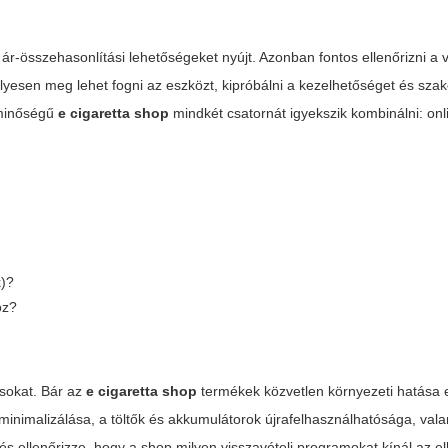
ár-összehasonlítási lehetőségeket nyújt. Azonban fontos ellenőrizni a v
mélyesen meg lehet fogni az eszközt, kipróbálni a kezelhetőséget és szak
 minőségű
e cigaretta shop
mindkét csatornát igyekszik kombinálni: onl
k)?
oz?
sokat. Bár az
e cigaretta shop
termékek közvetlen környezeti hatása e
imalizálása, a töltők és akkumulátorok újrafelhasználhatósága, vala
s ellenőrizze, hogy a shop milyen visszavételi programokat kínál az e