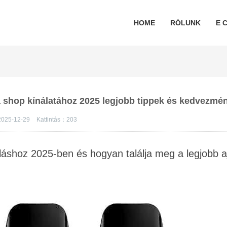
HOME
RÓLUNK
E C
ta shop kínálatához 2025 legjobb tippek és kedvezmé
025-12-29
Kattintás：
203
rláshoz 2025-ben és hogyan találja meg a legjobb a