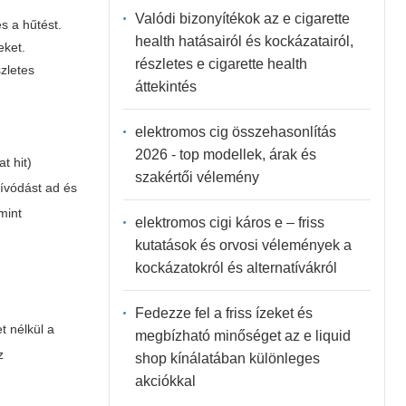
Valódi bizonyítékok az e cigarette
s a hűtést.
health hatásairól és kockázatairól,
eket.
részletes e cigarette health
zletes
áttekintés
elektromos cig összehasonlítás
2026 - top modellek, árak és
t hit)
szakértői vélemény
ívódást ad és
mint
elektromos cigi káros e – friss
kutatások és orvosi vélemények a
kockázatokról és alternatívákról
Fedezze fel a friss ízeket és
t nélkül a
megbízható minőséget az e liquid
z
shop kínálatában különleges
akciókkal