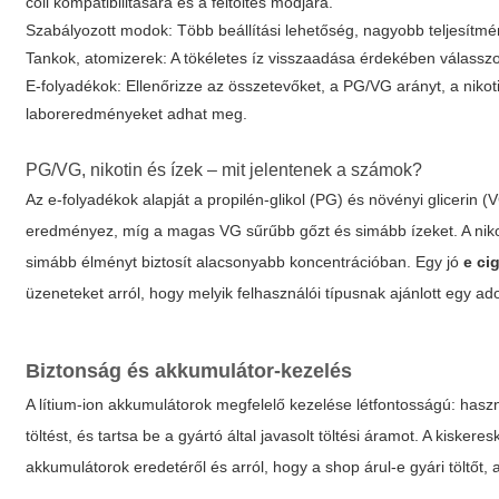
coil kompatibilitására és a feltöltés módjára.
Szabályozott modok:
Több beállítási lehetőség, nagyobb teljesítmé
Tankok, atomizerek:
A tökéletes íz visszaadása érdekében válasszon
E-folyadékok:
Ellenőrizze az összetevőket, a PG/VG arányt, a niko
laboreredményeket adhat meg.
PG/VG, nikotin és ízek – mit jelentenek a számok?
Az e-folyadékok alapját a propilén-glikol (PG) és növényi glicerin 
eredményez, míg a magas VG sűrűbb gőzt és simább ízeket. A nikot
simább élményt biztosít alacsonyabb koncentrációban. Egy jó
e ci
üzeneteket arról, hogy melyik felhasználói típusnak ajánlott egy ado
Biztonság és akkumulátor-kezelés
A lítium-ion akkumulátorok megfelelő kezelése létfontosságú: haszná
töltést, és tartsa be a gyártó által javasolt töltési áramot. A kiske
akkumulátorok eredetéről és arról, hogy a shop árul-e gyári töltőt,