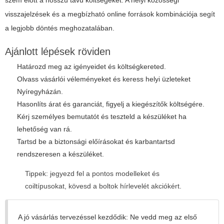
visszajelzések és a megbízható online források kombinációja segít
a legjobb döntés meghozatalában.
Ajánlott lépések röviden
Határozd meg az igényeidet és költségkereted.
Olvass vásárlói véleményeket és keress helyi üzleteket
Nyíregyházán.
Hasonlíts árat és garanciát, figyelj a kiegészítők költségére.
Kérj személyes bemutatót és teszteld a készüléket ha
lehetőség van rá.
Tartsd be a biztonsági előírásokat és karbantartsd
rendszeresen a készüléket.
Tippek: jegyezd fel a pontos modelleket és
coiltípusokat, kövesd a boltok hírlevelét akciókért.
A jó vásárlás tervezéssel kezdődik: Ne vedd meg az első