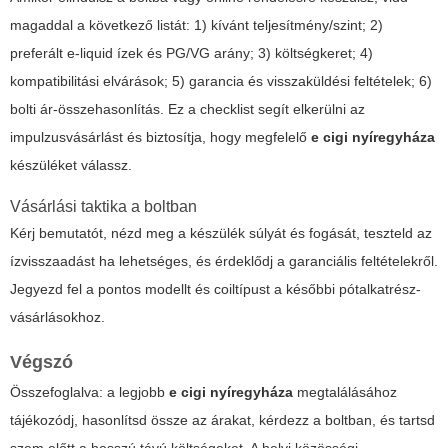
magaddal a következő listát: 1) kívánt teljesítmény/szint; 2)
preferált e-liquid ízek és PG/VG arány; 3) költségkeret; 4)
kompatibilitási elvárások; 5) garancia és visszaküldési feltételek; 6)
bolti ár-összehasonlítás. Ez a checklist segít elkerülni az
impulzusvásárlást és biztosítja, hogy megfelelő
e cigi nyíregyháza
készüléket válassz.
Vásárlási taktika a boltban
Kérj bemutatót, nézd meg a készülék súlyát és fogását, teszteld az
ízvisszaadást ha lehetséges, és érdeklődj a garanciális feltételekről.
Jegyezd fel a pontos modellt és coiltípust a későbbi pótalkatrész-
vásárlásokhoz.
Végszó
Összefoglalva: a legjobb
e cigi nyíregyháza
megtalálásához
tájékozódj, hasonlítsd össze az árakat, kérdezz a boltban, és tartsd
szem előtt a hosszú távú költségeket. A helyi közösségi