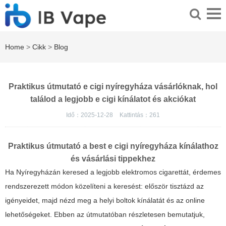
Home
>
Cikk
>
Blog
Praktikus útmutató e cigi nyíregyháza vásárlóknak, hol
találod a legjobb e cigi kínálatot és akciókat
Idő：2025-12-28
Kattintás：
261
Praktikus útmutató a best e cigi nyíregyháza kínálathoz
és vásárlási tippekhez
Ha Nyíregyházán keresed a legjobb elektromos cigarettát, érdemes
rendszerezett módon közelíteni a keresést: először tisztázd az
igényeidet, majd nézd meg a helyi boltok kínálatát és az online
lehetőségeket. Ebben az útmutatóban részletesen bemutatjuk,