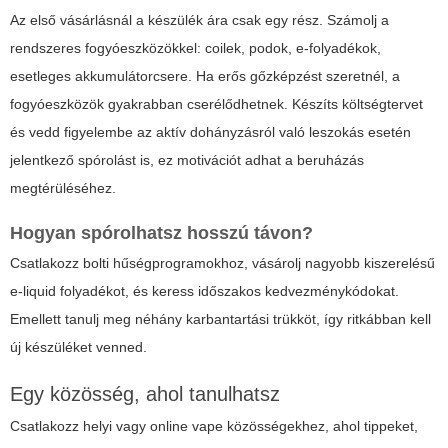
Az első vásárlásnál a készülék ára csak egy rész. Számolj a
rendszeres fogyóeszközökkel: coilek, podok, e-folyadékok,
esetleges akkumulátorcsere. Ha erős gőzképzést szeretnél, a
fogyóeszközök gyakrabban cserélődhetnek. Készíts költségtervet
és vedd figyelembe az aktív dohányzásról való leszokás esetén
jelentkező spórolást is, ez motivációt adhat a beruházás
megtérüléséhez.
Hogyan spórolhatsz hosszú távon?
Csatlakozz bolti hűségprogramokhoz, vásárolj nagyobb kiszerelésű
e-liquid folyadékot, és keress időszakos kedvezménykódokat.
Emellett tanulj meg néhány karbantartási trükköt, így ritkábban kell
új készüléket venned.
Egy közösség, ahol tanulhatsz
Csatlakozz helyi vagy online vape közösségekhez, ahol tippeket,