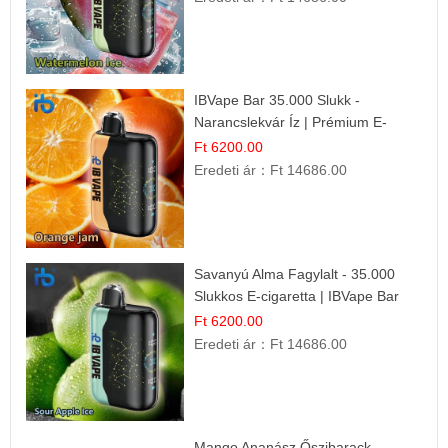
IBVape Bar 35.000 Slukk -
Narancslekvár Íz | Prémium E-
cigaretta
Ft 6200.00
Eredeti ár：
Ft 14686.00
Savanyú Alma Fagylalt - 35.000
Slukkos E-cigaretta | IBVape Bar
Ft 6200.00
Eredeti ár：
Ft 14686.00
Mango Ananász Őszibarack -