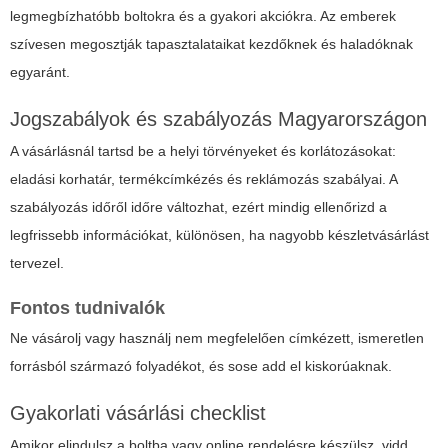
legmegbízhatóbb boltokra és a gyakori akciókra. Az emberek
szívesen megosztják tapasztalataikat kezdőknek és haladóknak
egyaránt.
Jogszabályok és szabályozás Magyarországon
A vásárlásnál tartsd be a helyi törvényeket és korlátozásokat:
eladási korhatár, termékcímkézés és reklámozás szabályai. A
szabályozás időről időre változhat, ezért mindig ellenőrizd a
legfrissebb információkat, különösen, ha nagyobb készletvásárlást
tervezel.
Fontos tudnivalók
Ne vásárolj vagy használj nem megfelelően címkézett, ismeretlen
forrásból származó folyadékot, és sose add el kiskorúaknak.
Gyakorlati vásárlási checklist
Amikor elindulsz a boltba vagy online rendelésre készülsz, vidd