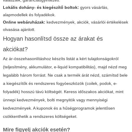
választék, garanciaügyintézés.
Lokális dohány- és kiegészítő boltok:
gyors vásárlás,
alapmodellek és folyadékok.
Online webáruházak:
kedvezmények, akciók, vásárlói értékelések
olvasása ajánlott.
Hogyan hasonlítsd össze az árakat és
akciókat?
Az ár-összehasonlításhoz készíts listát a kért tulajdonságokról
(teljesítmény, akkumulátor, e-liquid kompatibilitás), majd nézd meg
legalább három forrást. Ne csak a termék árát nézd, számítsd bele
a kiegészítők és rendszeres fogyóeszközök (coilek, podok, e-
folyadék) hosszú távú költségét. Keress időszakos akciókat, mint
ünnepi kedvezmények, bolti megnyitók vagy mennyiségi
kedvezmények. A kuponok és a hűségprogramok jelentősen
csökkenthetik a rendszeres költségeket.
Mire figyelj akciók esetén?