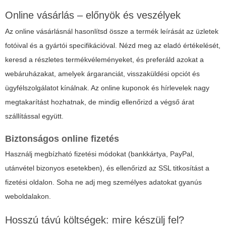
Online vásárlás – előnyök és veszélyek
Az online vásárlásnál hasonlítsd össze a termék leírását az üzletek
fotóival és a gyártói specifikációval. Nézd meg az eladó értékelését,
keresd a részletes termékvéleményeket, és preferáld azokat a
webáruházakat, amelyek árgaranciát, visszaküldési opciót és
ügyfélszolgálatot kínálnak. Az online kuponok és hírlevelek nagy
megtakarítást hozhatnak, de mindig ellenőrizd a végső árat
szállítással együtt.
Biztonságos online fizetés
Használj megbízható fizetési módokat (bankkártya, PayPal,
utánvétel bizonyos esetekben), és ellenőrizd az SSL titkosítást a
fizetési oldalon. Soha ne adj meg személyes adatokat gyanús
weboldalakon.
Hosszú távú költségek: mire készülj fel?