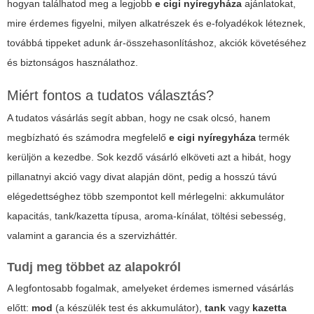
hogyan találhatod meg a legjobb
e cigi nyíregyháza
ajánlatokat,
mire érdemes figyelni, milyen alkatrészek és e-folyadékok léteznek,
továbbá tippeket adunk ár-összehasonlításhoz, akciók követéséhez
és biztonságos használathoz.
Miért fontos a tudatos választás?
A tudatos vásárlás segít abban, hogy ne csak olcsó, hanem
megbízható és számodra megfelelő
e cigi nyíregyháza
termék
kerüljön a kezedbe. Sok kezdő vásárló elköveti azt a hibát, hogy
pillanatnyi akció vagy divat alapján dönt, pedig a hosszú távú
elégedettséghez több szempontot kell mérlegelni: akkumulátor
kapacitás, tank/kazetta típusa, aroma-kínálat, töltési sebesség,
valamint a garancia és a szervizháttér.
Tudj meg többet az alapokról
A legfontosabb fogalmak, amelyeket érdemes ismerned vásárlás
előtt:
mod
(a készülék test és akkumulátor),
tank
vagy
kazetta