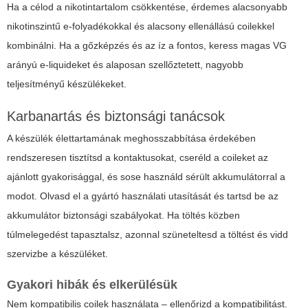
Ha a célod a nikotintartalom csökkentése, érdemes alacsonyabb
nikotinszintű e-folyadékokkal és alacsony ellenállású coilekkel
kombinálni. Ha a gőzképzés és az íz a fontos, keress magas VG
arányú e-liquideket és alaposan szellőztetett, nagyobb
teljesítményű készülékeket.
Karbanartás és biztonsági tanácsok
A készülék élettartamának meghosszabbítása érdekében
rendszeresen tisztítsd a kontaktusokat, cseréld a coileket az
ajánlott gyakorisággal, és sose használd sérült akkumulátorral a
modot. Olvasd el a gyártó használati utasítását és tartsd be az
akkumulátor biztonsági szabályokat. Ha töltés közben
túlmelegedést tapasztalsz, azonnal szüneteltesd a töltést és vidd
szervizbe a készüléket.
Gyakori hibák és elkerülésük
Nem kompatibilis coilek használata – ellenőrizd a kompatibilitást.