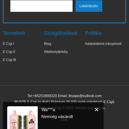
Termékek
Szolgáltatások
Politika
E Cigi I
Blog
Adatvédelmi irányelvek
E Cigi II
Webhelytérkép
E Cigi III
Tel:+85253908320 Email:
ibvape@outlook.com
IBVAPE E-Cigi és Bolt | Prémium 35 000 slukk eldobható E-Cigit.
IBVAPE Elektromos Cigi © 2025. Minden jog előírva.
✕
Wa***a
Nemrég vásárolt
Link: