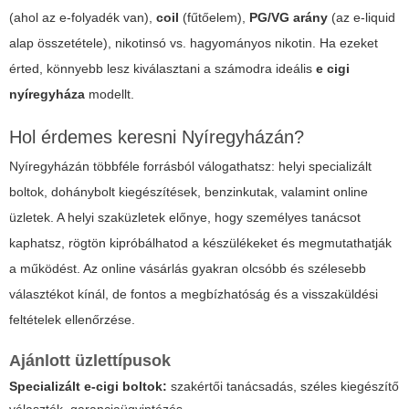
(ahol az e-folyadék van),
coil
(fűtőelem),
PG/VG arány
(az e-liquid
alap összetétele), nikotinsó vs. hagyományos nikotin. Ha ezeket
érted, könnyebb lesz kiválasztani a számodra ideális
e cigi
nyíregyháza
modellt.
Hol érdemes keresni Nyíregyházán?
Nyíregyházán többféle forrásból válogathatsz: helyi specializált
boltok, dohánybolt kiegészítések, benzinkutak, valamint online
üzletek. A helyi szaküzletek előnye, hogy személyes tanácsot
kaphatsz, rögtön kipróbálhatod a készülékeket és megmutathatják
a működést. Az online vásárlás gyakran olcsóbb és szélesebb
választékot kínál, de fontos a megbízhatóság és a visszaküldési
feltételek ellenőrzése.
Ajánlott üzlettípusok
Specializált e-cigi boltok:
szakértői tanácsadás, széles kiegészítő