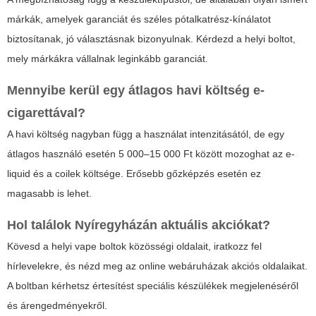
márkák, amelyek garanciát és széles pótalkatrész-kínálatot
biztosítanak, jó választásnak bizonyulnak. Kérdezd a helyi boltot,
mely márkákra vállalnak leginkább garanciát.
Mennyibe kerül egy átlagos havi költség e-
cigarettával?
A havi költség nagyban függ a használat intenzitásától, de egy
átlagos használó esetén 5 000–15 000 Ft között mozoghat az e-
liquid és a coilek költsége. Erősebb gőzképzés esetén ez
magasabb is lehet.
Hol találok Nyíregyházán aktuális akciókat?
Kövesd a helyi vape boltok közösségi oldalait, iratkozz fel
hírlevelekre, és nézd meg az online webáruházak akciós oldalaikat.
A boltban kérhetsz értesítést speciális készülékek megjelenéséről
és árengedményekről.