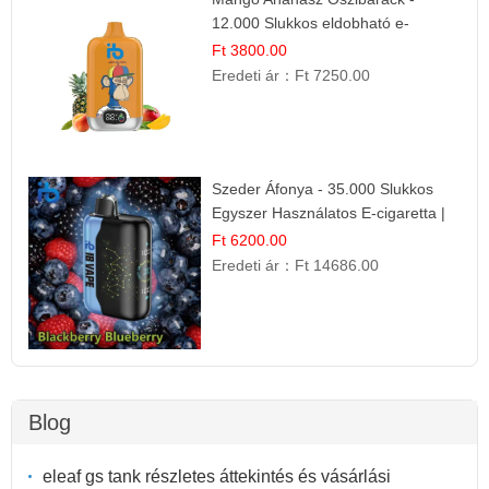
12.000 Slukkos eldobható e-
Cigaretta
Ft 3800.00
Eredeti ár：
Ft 7250.00
Szeder Áfonya - 35.000 Slukkos
Egyszer Használatos E-cigaretta |
Prémium Ízélmény
Ft 6200.00
Eredeti ár：
Ft 14686.00
Blog
eleaf gs tank részletes áttekintés és vásárlási