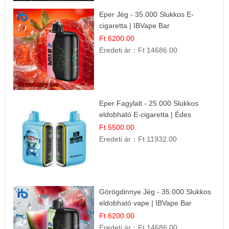
Eper Jég - 35.000 Slukkos E-
cigaretta | IBVape Bar
Ft 6200.00
Eredeti ár：
Ft 14686.00
Eper Fagylalt - 25.000 Slukkos
eldobható E-cigaretta | Édes
Desszert Íz
Ft 5500.00
Eredeti ár：
Ft 11932.00
Görögdinnye Jég - 35.000 Slukkos
eldobható vape | IBVape Bar
Frissítő Nyári Íz
Ft 6200.00
Eredeti ár：
Ft 14686.00