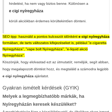
hirdetést, ha nem vagy biztos benne. Különösen a
e cigi nyíregyháza
körüli akciókban érdemes körültekintően dönteni.
SEO tipp: használd a pontos kulcsszót időnként
e cigi nyíregyháza
formában, de tarts változatos kifejezéseket is, például "e-cigaretta
Nyíregyháza", "vape bolt Nyíregyháza", "e-liquid akció
Nyíregyháza".
Köszönjük, hogy elolvastad ezt az útmutatót; reméljük, segít abban,
hogy megalapozott döntést hozz, és megtaláld a számodra legjobb
e cigi nyíregyháza
ajánlatot.
Gyakran ismételt kérdések (GYIK)
Melyek a legmegbízhatóbb márkák, ha
Nyíregyházán keresek készüléket?
A megbízhatóság függ a készüléktípustól, de általában olyan ismert