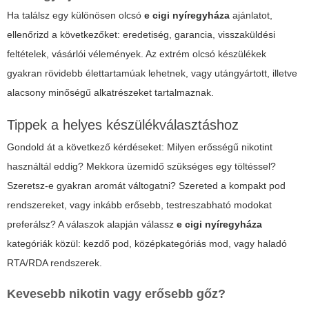
Ha találsz egy különösen olcsó
e cigi nyíregyháza
ajánlatot,
ellenőrizd a következőket: eredetiség, garancia, visszaküldési
feltételek, vásárlói vélemények. Az extrém olcsó készülékek
gyakran rövidebb élettartamúak lehetnek, vagy utángyártott, illetve
alacsony minőségű alkatrészeket tartalmaznak.
Tippek a helyes készülékválasztáshoz
Gondold át a következő kérdéseket: Milyen erősségű nikotint
használtál eddig? Mekkora üzemidő szükséges egy töltéssel?
Szeretsz-e gyakran aromát váltogatni? Szereted a kompakt pod
rendszereket, vagy inkább erősebb, testreszabható modokat
preferálsz? A válaszok alapján válassz
e cigi nyíregyháza
kategóriák közül: kezdő pod, középkategóriás mod, vagy haladó
RTA/RDA rendszerek.
Kevesebb nikotin vagy erősebb gőz?