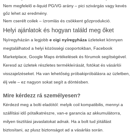
Nem megfelelő e-liquid PG/VG arány – pici szivárgás vagy kevés
gőz lehet az eredmény.
Nem cserélt coilek – ízromlás és csökkent gőzprodukció.
Helyi ajánlatok és hogyan találd meg őket
Nyíregyházán a legjobb
e cigi nyíregyháza
üzleteket könnyen
megtalálhatod a helyi közösségi csoportokban, Facebook
Marketplace, Google Maps értékelések és fórumok segítségével.
Keresd az üzletek részletes termékleírását, fotókat és vásárlói
visszajelzéseket. Ha van lehetőség próbakipróbálásra az üzletben,
élj vele – ez nagyon sokat segít a döntésben.
Mire kérdezz rá személyesen?
Kérdezd meg a bolti eladótól: melyik coil kompatibilis, mennyi a
szállítási idő pótalkatrészre, van-e garancia az akkumulátorra,
milyen tisztítási javaslatokat adnak. Ha a bolt tud jótállást
biztosítani, az plusz biztonságot ad a vásárlás során.