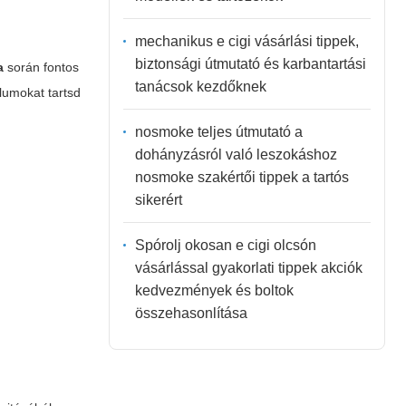
mechanikus e cigi vásárlási tippek,
biztonsági útmutató és karbantartási
a
során fontos
tanácsok kezdőknek
llumokat tartsd
nosmoke teljes útmutató a
dohányzásról való leszokáshoz
nosmoke szakértői tippek a tartós
sikerért
Spórolj okosan e cigi olcsón
vásárlással gyakorlati tippek akciók
kedvezmények és boltok
összehasonlítása