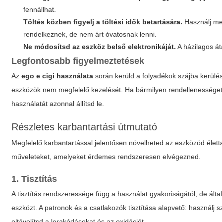
fennállhat.
Töltés közben figyelj a töltési idők betartására.
Használj meg
rendelkeznek, de nem árt óvatosnak lenni.
Ne módosítsd az eszköz belső elektronikáját.
A házilagos át
Legfontosabb figyelmeztetések
Az
ego e cigi használata
során kerüld a folyadékok szájba kerülésé
eszközök nem megfelelő kezelését. Ha bármilyen rendellenességet 
használatát azonnal állítsd le.
Részletes karbantartási útmutató
Megfelelő karbantartással jelentősen növelheted az eszközöd élet
műveleteket, amelyeket érdemes rendszeresen elvégezned.
1. Tisztítás
A tisztítás rendszeressége függ a használat gyakoriságától, de ált
eszközt. A patronok és a csatlakozók tisztítása alapvető: használj s
eltávolítsd a lerakódásokat és az oxidációt.