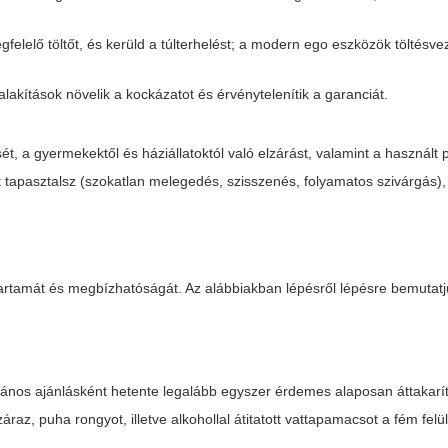
felelő töltőt, és kerüld a túlterhelést; a modern ego eszközök töltésve
alakítások növelik a kockázatot és érvénytelenítik a garanciát.
t, a gyermekektől és háziállatoktól való elzárást, valamint a használt 
tapasztalsz (szokatlan melegedés, szisszenés, folyamatos szivárgás),
tartamát és megbízhatóságát. Az alábbiakban lépésről lépésre bemutatj
alános ajánlásként hetente legalább egyszer érdemes alaposan áttakarí
záraz, puha rongyot, illetve alkohollal átitatott vattapamacsot a fém fel