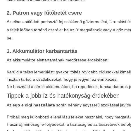
2. Patron vagy fűtőbetét csere
Az elhasználódott porlasztó fej csökkenő gőztermelést, ízromlást é
a fejek időben történő cseréje: ha az íz megváltozik vagy a gőz menn
be.
3. Akkumulátor karbantartás
Az akkumulátor élettartamának megőrzése érdekében:
Kerüld a teljes lemerülést; gyakori töltés rövidebb ciklusokkal kímél
Tisztán tartsd a csatlakozókat, hogy jó legyen az érintkezés.
Ne használd a sérült akkumulátort; ha repedések, furcsa dudorok j
Tippek a jobb íz és hatékonyság érdekében
Az
ego e cigi használata
során néhány egyszerű szokással javíth
Próbálj meg különböző ellenállású fejeket használni, hogy megtalá
Használj minőségi e-folyadékot: a tisztaság és az összetevők befol