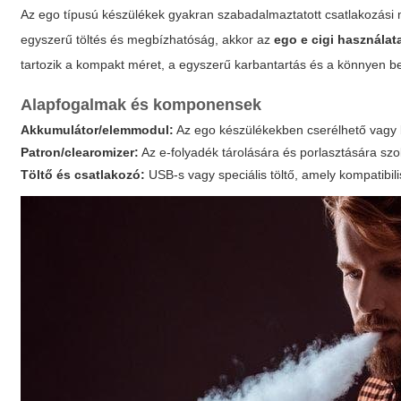
Az ego típusú készülékek gyakran szabadalmaztatott csatlakozási m
egyszerű töltés és megbízhatóság, akkor az
ego e cigi használat
tartozik a kompakt méret, a egyszerű karbantartás és a könnyen b
Alapfogalmak és komponensek
Akkumulátor/elemmodul:
Az ego készülékekben cserélhető vagy b
Patron/clearomizer:
Az e-folyadék tárolására és porlasztására szol
Töltő és csatlakozó:
USB-s vagy speciális töltő, amely kompatibil