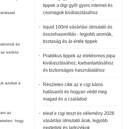
tippek a digi győr gyors internet és
csomagok kiválasztásához
zérléssel
liquid 100ml vásárlási útmutató és
összehasonlítás - legjobb aromák,
tisztaság és ár-érték tippek
patronok és
 az eszköz
Praktikus tippek az elektromos pipa
kiválasztásához, karbantartásához
és biztonságos használatához
uk azokat a
Részletes cikk az e cigi káros
hatásairól és hogyan védd meg
magad és a családod
tani az
eleaf e cigi teszt és vélemény 2026
vásárlási útmutató árak, legjobb
ületeken, hogy
modellek és tartozékok