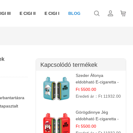
IGI III
E CIGI II
E CIGI I
BLOG
ek
Kapcsolódó termékek
Szeder Áfonya
eldobható E-cigaretta -
25.000 Slukk | Prémium
Ft 5500.00
Gyümölcs Íz
Eredeti ár：
Ft 11932.00
arbantartásra
tapasztalt
Görögdinnye Jég
eldobható E-cigaretta -
25.000 Slukk | Frissítő
Ft 5500.00
Nyári Íz