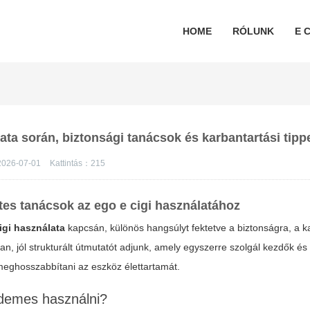
HOME
RÓLUNK
E C
ata során, biztonsági tanácsok és karbantartási tipp
026-07-01
Kattintás：
215
tes tanácsok az ego e cigi használatához
igi használata
kapcsán, különös hangsúlyt fektetve a biztonságra, a k
n, jól strukturált útmutatót adjunk, amely egyszerre szolgál kezdők és 
 meghosszabbítani az eszköz élettartamát.
rdemes használni?