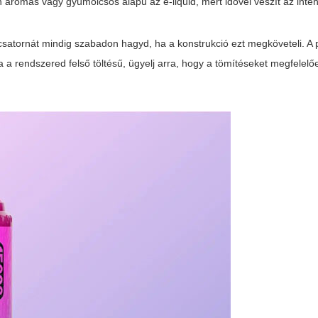
 aromás vagy gyümölcsös alapú az e-liquid, mert idővel veszít az inten
i csatornát mindig szabadon hagyd, ha a konstrukció ezt megköveteli. A p
a a rendszered felső töltésű, ügyelj arra, hogy a tömítéseket megfelel