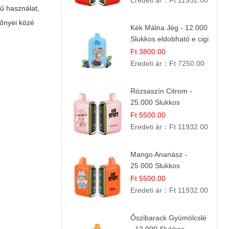
Eredeti ár：
Ft 11932.00
ű használat,
lőnyei közé
Kék Málna Jég - 12.000
Slukkos eldobható e cigi
| Frissítő Bogyós Íz
Ft 3800.00
Eredeti ár：
Ft 7250.00
Rózsaszín Citrom -
25.000 Slukkos
eldobható e-Cigaretta |
Ft 5500.00
IBvape Bar
Eredeti ár：
Ft 11932.00
Mango Ananász -
25.000 Slukkos
eldobható E-cigaretta |
Ft 5500.00
Trópusi Ízélmény
Eredeti ár：
Ft 11932.00
Őszibarack Gyümölcslé