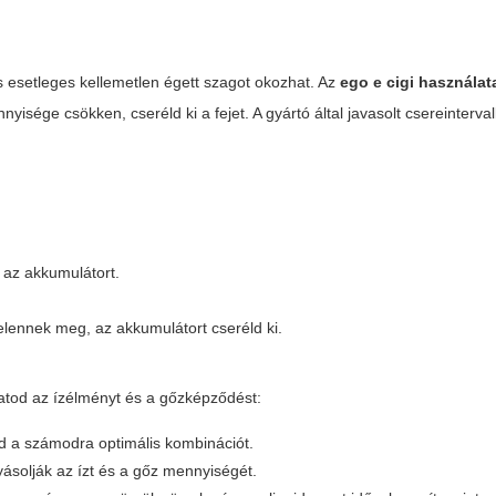
s esetleges kellemetlen égett szagot okozhat. Az
ego e cigi használat
yisége csökken, cseréld ki a fejet. A gyártó által javasolt csereinterva
i az akkumulátort.
elennek meg, az akkumulátort cseréld ki.
atod az ízélményt és a gőzképződést:
ld a számodra optimális kombinációt.
yásolják az ízt és a gőz mennyiségét.