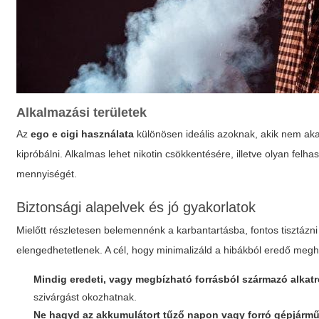
Alkalmazási területek
Az
ego e cigi használata
különösen ideális azoknak, akik nem akarn
kipróbálni. Alkalmas lehet nikotin csökkentésére, illetve olyan felhas
mennyiségét.
Biztonsági alapelvek és jó gyakorlatok
Mielőtt részletesen belemennénk a karbantartásba, fontos tisztázn
elengedhetetlenek. A cél, hogy minimalizáld a hibákból eredő meg
Mindig eredeti, vagy megbízható forrásból származó alkatr
szivárgást okozhatnak.
Ne hagyd az akkumulátort tűző napon vagy forró gépjárm