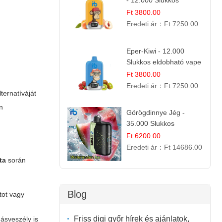
- 12.000 Slukkos
eldobható e-Cigaretta |
Ft 3800.00
Friss Gyümölcs Íz
Eredeti ár：
Ft 7250.00
Eper-Kiwi - 12.000
Slukkos eldobható vape
| Friss Gyümölcs
Ft 3800.00
Kombináció
Eredeti ár：
Ft 7250.00
ternatíváját
in
Görögdinnye Jég -
35.000 Slukkos
eldobható vape |
Ft 6200.00
IBVape Bar Frissítő
Eredeti ár：
Ft 14686.00
Nyári Íz
ta
során
Blog
tot vagy
Friss digi győr hírek és ajánlatok,
ásveszély is