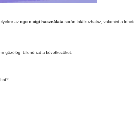
melyekre az
ego e cigi használata
során találkozhatsz, valamint a lehe
m gőzölög. Ellenőrizd a következőket:
zhat?