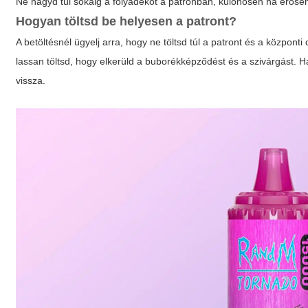
Ne hagyd túl sokáig a folyadékot a patronban, különösen ha erősen
Hogyan töltsd be helyesen a patront?
A betöltésnél ügyelj arra, hogy ne töltsd túl a patront és a központ
lassan töltsd, hogy elkerüld a buborékképződést és a szivárgást. H
vissza.