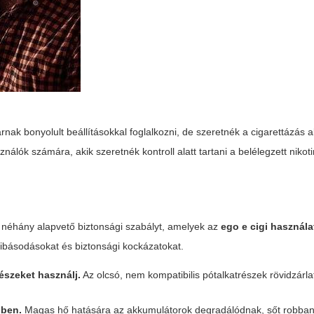
ak bonyolult beállításokkal foglalkozni, de szeretnék a cigarettázás al
ználók számára, akik szeretnék kontroll alatt tartani a belélegzett nikot
i néhány alapvető biztonsági szabályt, amelyek az
ego e cigi használa
hibásodásokat és biztonsági kockázatokat.
észeket használj.
Az olcsó, nem kompatibilis pótalkatrészek rövidzárla
űben.
Magas hő hatására az akkumulátorok degradálódnak, sőt robban