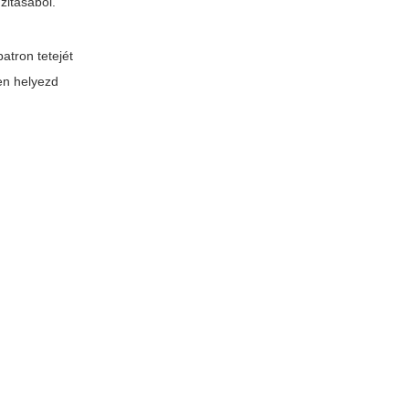
zitásából.
atron tetejét
ően helyezd