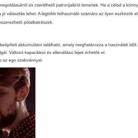
egoldásukról és cserélhető patronjaikról ismertek. Ha a célod a könny
a
jó választás lehet. A legtöbb felhasználó számára az ilyen eszközök e
eszerezhető pótalkatrészek.
eépített akkumulátor található, amely meghatározza a használati időt.
gál. Változó kapacitású és ellenállású fejek érhetők el.
is az ego szabvánnyal.