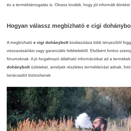
és a terméktámogatás is. Olvass tovább, hogy jól informált dönté
Hogyan válassz megbízható e cigi dohánybo
A megbízható
e cigi dohánybolt
kiválasztása több tényezőtől függ
visszavásárlási vagy garanciális feltételektől. Elsőként fontos sze
fórumoknak. A jó forgalmazó átlátható információkat ad a termékek ö
dohánybolt
üzleteket, amelyek részletes termékleírást adnak, fotó
tanácsadót biztosítanak.