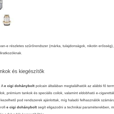
van-e részletes szűrőrendszer (márka, tulajdonságok, nikotin erősség)
liratkozóknak.
nkok és kiegészítők
. A
e cigi dohánybolt
polcain általában megtalálhatók az alábbi fő ter
k, prémium tankok és speciális coilok, valamint eldobható e-cigarett
n kezelhető pod rendszerek ajánlottak, míg haladó felhasználók számár
rofi
e cigi dohánybolt
segít eligazodni a technikai paraméterekben, m