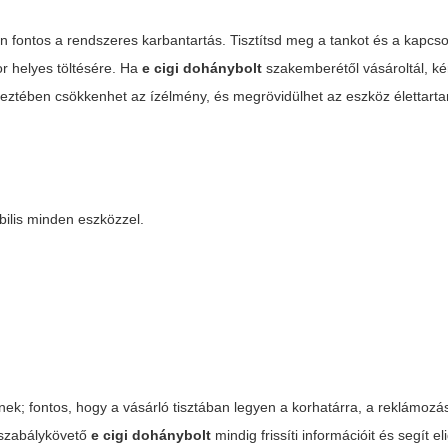
fontos a rendszeres karbantartás. Tisztítsd meg a tankot és a kapcso
tor helyes töltésére. Ha
e cigi dohánybolt
szakemberétől vásároltál, kér
tkeztében csökkenhet az ízélmény, és megrövidülhet az eszköz élettart
ilis minden eszközzel.
nek; fontos, hogy a vásárló tisztában legyen a korhatárra, a reklámozá
 szabálykövető
e cigi dohánybolt
mindig frissíti információit és segít el