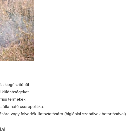
és kiegészítőből.
i különbségeket.
friss termékek.
 átlátható cserepolitika.
ra vagy folyadék illatoztatására (higiéniai szabályok betartásával).
jai