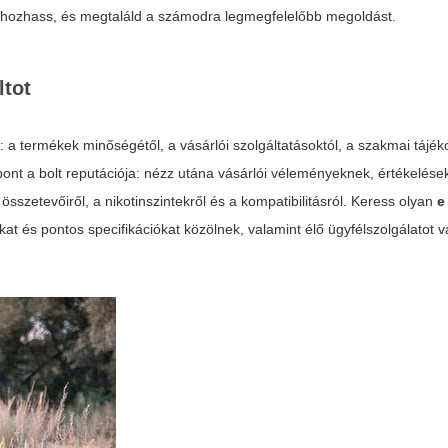
st hozhass, és megtaláld a számodra legmegfelelőbb megoldást.
ltot
: a termékek minőségétől, a vásárlói szolgáltatásoktól, a szakmai tájék
mpont a bolt reputációja: nézz utána vásárlói véleményeknek, értékelés
sszetevőiről, a nikotinszintekről és a kompatibilitásról. Keress olyan
e
kat és pontos specifikációkat közölnek, valamint élő ügyfélszolgálatot 