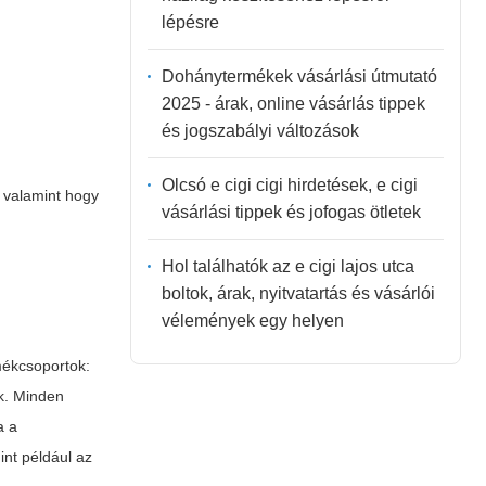
lépésre
Dohánytermékek vásárlási útmutató
2025 - árak, online vásárlás tippek
és jogszabályi változások
Olcsó e cigi cigi hirdetések, e cigi
, valamint hogy
vásárlási tippek és jofogas ötletek
Hol találhatók az e cigi lajos utca
boltok, árak, nyitvatartás és vásárlói
vélemények egy helyen
mékcsoportok:
ák. Minden
a a
int például az