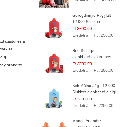
Eredeti ár：
Ft 14686.00
Görögdinnye Fagylalt -
12.000 Slukkos
eldobható e-Cigaretta
Ft 3800.00
Eredeti ár：
Ft 7250.00
oztatástól és a
eknek és
Red Bull Eper -
eldobható elektromos
 cigi
cigi | Energizáló
Ft 3800.00
vagy szakértő
Gyümölcs Íz
Eredeti ár：
Ft 7250.00
Kék Málna Jég - 12.000
Slukkos eldobható e cigi
| Frissítő Bogyós Íz
Ft 3800.00
Eredeti ár：
Ft 7250.00
Mango Ananász -