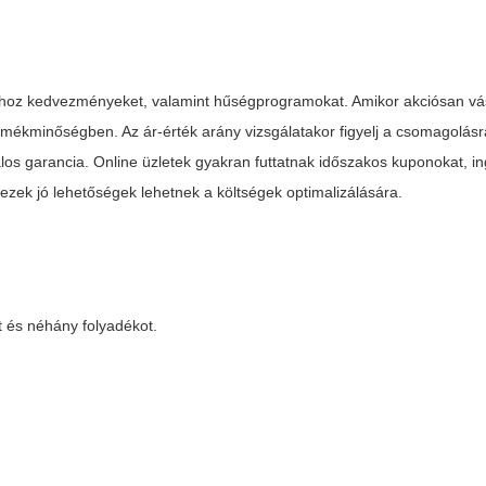
khoz kedvezményeket, valamint hűségprogramokat. Amikor akciósan vá
ékminőségben. Az ár-érték arány vizsgálatakor figyelj a csomagolásr
atalos garancia. Online üzletek gyakran futtatnak időszakos kuponokat, 
— ezek jó lehetőségek lehetnek a költségek optimalizálására.
 és néhány folyadékot.