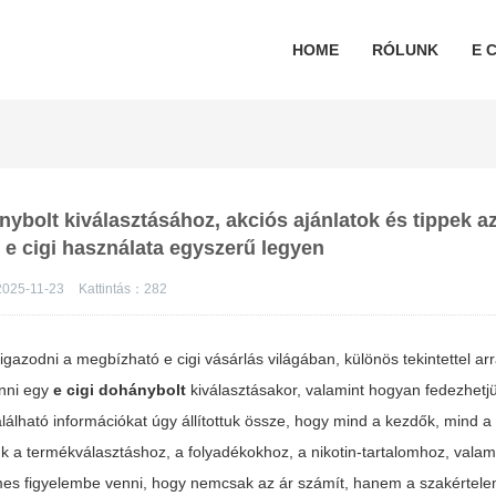
HOME
RÓLUNK
E C
ybolt kiválasztásához, akciós ajánlatok és tippek az
 e cigi használata egyszerű legyen
2025-11-23
Kattintás：
282
ligazodni a megbízható e cigi vásárlás világában, különös tekintettel ar
enni egy
e cigi dohánybolt
kiválasztásakor, valamint hogyan fedezhetjü
alálható információkat úgy állítottuk össze, hogy mind a kezdők, mind a 
 a termékválasztáshoz, a folyadékokhoz, a nikotin-tartalomhoz, valami
es figyelembe venni, hogy nemcsak az ár számít, hanem a szakértele