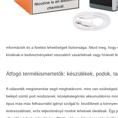
információk és a fizetési lehetőségek biztonsága. Nézd meg, hogy 
kínálnak-e kedvezményeket visszatérő vásárlóknak vagy hírlevél fe
Átfogó termékismertetők: készülékek, podok, ta
A választék megismerése segít meghatározni, mire van szükséged
belépő szintű pod rendszerek, középkategóriás akkumulátoros modo
típus más-más felhasználói igényt szolgál ki: kezdőknek a könnye
testreszabható, erős teljesítményű modok lehetnek ideálisak. Egy p