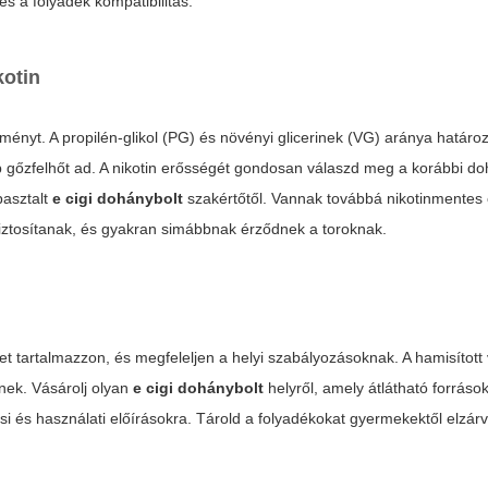
és a folyadék kompatibilitás.
kotin
élményt. A propilén-glikol (PG) és növényi glicerinek (VG) aránya határ
 gőzfelhőt ad. A nikotin erősségét gondosan válaszd meg a korábbi d
pasztalt
e cigi dohánybolt
szakértőtől. Vannak továbbá nikotinmentes 
biztosítanak, és gyakran simábbnak érződnek a toroknak.
et tartalmazzon, és megfeleljen a helyi szabályozásoknak. A hamisított
nek. Vásárolj olyan
e cigi dohánybolt
helyről, amely átlátható forráso
lási és használati előírásokra. Tárold a folyadékokat gyermekektől elzár