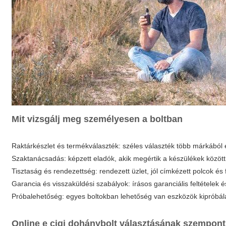
Mit vizsgálj meg személyesen a boltban
Raktárkészlet és termékválaszték: széles választék több márkából 
Szaktanácsadás: képzett eladók, akik megértik a készülékek között
Tisztaság és rendezettség: rendezett üzlet, jól címkézett polcok és 
Garancia és visszaküldési szabályok: írásos garanciális feltételek és
Próbalehetőség: egyes boltokban lehetőség van eszközök kipróbálásá
Online e cigi dohánybolt választásának szempont