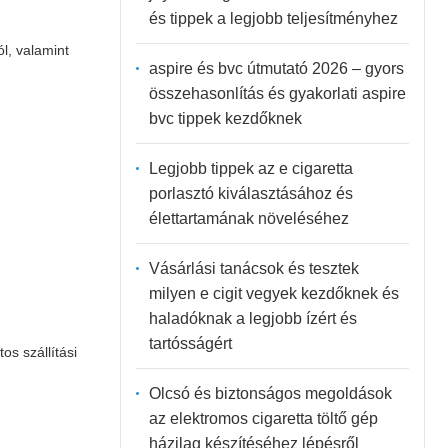
és tippek a legjobb teljesítményhez
l, valamint
aspire és bvc útmutató 2026 – gyors
összehasonlítás és gyakorlati aspire
bvc tippek kezdőknek
Legjobb tippek az e cigaretta
porlasztó kiválasztásához és
élettartamának növeléséhez
Vásárlási tanácsok és tesztek
milyen e cigit vegyek kezdőknek és
haladóknak a legjobb ízért és
tartósságért
os szállítási
Olcsó és biztonságos megoldások
az elektromos cigaretta töltő gép
házilag készítéséhez lépésről