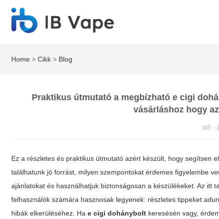
Home
>
Cikk
>
Blog
Praktikus útmutató a megbízható e cigi dohán
vásárláshoz hogy az
Idő：
Ez a részletes és praktikus útmutató azért készült, hogy segítsen e
találhatunk jó forrást, milyen szempontokat érdemes figyelembe v
ajánlatokat és használhatjuk biztonságosan a készülékeket. Az itt t
felhasználók számára hasznosak legyenek: részletes tippeket adunk
hibák elkerüléséhez. Ha
e cigi dohánybolt
keresésén vagy, érdem