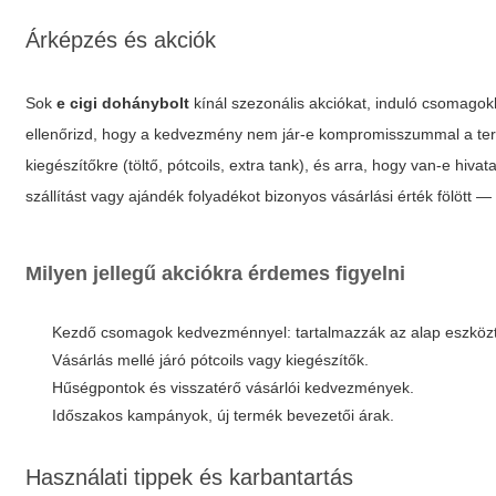
Árképzés és akciók
Sok
e cigi dohánybolt
kínál szezonális akciókat, induló csomago
ellenőrizd, hogy a kedvezmény nem jár-e kompromisszummal a term
kiegészítőkre (töltő, pótcoils, extra tank), és arra, hogy van-e hiv
szállítást vagy ajándék folyadékot bizonyos vásárlási érték fölött 
Milyen jellegű akciókra érdemes figyelni
Kezdő csomagok kedvezménnyel: tartalmazzák az alap eszközt
Vásárlás mellé járó pótcoils vagy kiegészítők.
Hűségpontok és visszatérő vásárlói kedvezmények.
Időszakos kampányok, új termék bevezetői árak.
Használati tippek és karbantartás