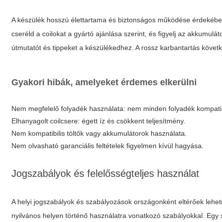
A készülék hosszú élettartama és biztonságos működése érdekében 
cseréld a coilokat a gyártó ajánlása szerint, és figyelj az akkumulá
útmutatót és tippeket a készülékedhez. A rossz karbantartás köve
Gyakori hibák, amelyeket érdemes elkerülni
Nem megfelelő folyadék használata: nem minden folyadék kompatib
Elhanyagolt coilcsere: égett íz és csökkent teljesítmény.
Nem kompatibilis töltők vagy akkumulátorok használata.
Nem olvasható garanciális feltételek figyelmen kívül hagyása.
Jogszabályok és felelősségteljes használat
A helyi jogszabályok és szabályozások országonként eltérőek lehet
nyilvános helyen történő használatra vonatkozó szabályokkal. Egy