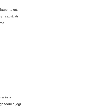
latpontokat,
j használati
ama.
sra és a
igazodni a jogi