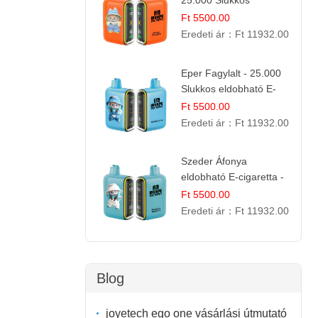
25.000 Slukkos
eldobható E-cigaretta |
Ft 5500.00
Trópusi Ízélmény
Eredeti ár：
Ft 11932.00
Eper Fagylalt - 25.000
Slukkos eldobható E-
cigaretta | Édes
Ft 5500.00
Desszert Íz
Eredeti ár：
Ft 11932.00
Szeder Áfonya
eldobható E-cigaretta -
25.000 Slukk | Prémium
Ft 5500.00
Gyümölcs Íz
Eredeti ár：
Ft 11932.00
Blog
joyetech ego one vásárlási útmutató