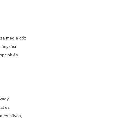
ozza meg a gőz
ohányzási
opciók és
 vagy
kat és
va és hűvös,