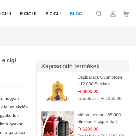
IGI III
E CIGI II
E CIGI I
BLOG
 e cigi
Kapcsolódó termékek
Őszibarack Gyümölcslé
- 12.000 Slukkos
eldobható e-Cigaretta |
Ft 3800.00
Friss Gyümölcs Íz
ra, hogyan
Eredeti ár：
Ft 7250.00
k fel az akciós
Málna Lekvár - 35.000
gyakorlott
Slukkos E-cigaretta |
nt a gyakori
IBVape Bar Édes
Ft 6200.00
m, a garancia
Gyümölcs Íz