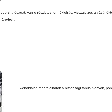
gbízhatóságát: van-e részletes termékleírás, visszajelzés a vásárlóktó
ohánybolt
weboldalon megtalálhatók a biztonsági tanúsítványok, pont