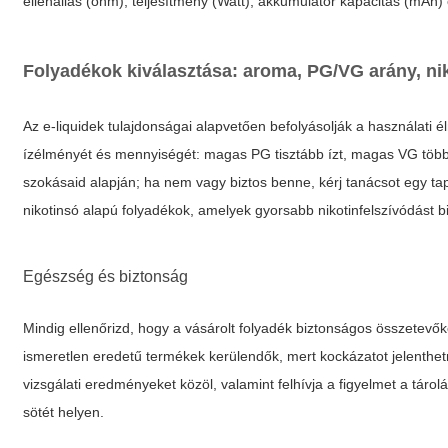
ellenállás (ohm), teljesítmény (Watt), akkumulátor kapacitás (mAh) 
Folyadékok kiválasztása: aroma, PG/VG arány, ni
Az e-liquidek tulajdonságai alapvetően befolyásolják a használati 
ízélményét és mennyiségét: magas PG tisztább ízt, magas VG több
szokásaid alapján; ha nem vagy biztos benne, kérj tanácsot egy ta
nikotinsó alapú folyadékok, amelyek gyorsabb nikotinfelszívódást 
Egészség és biztonság
Mindig ellenőrizd, hogy a vásárolt folyadék biztonságos összetevők
ismeretlen eredetű termékek kerülendők, mert kockázatot jelenthet
vizsgálati eredményeket közöl, valamint felhívja a figyelmet a táro
sötét helyen.