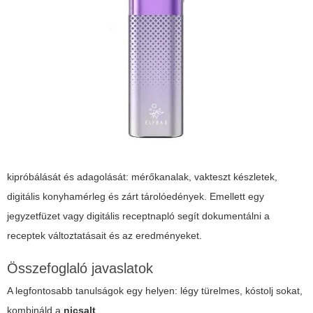
kipróbálását és adagolását: mérőkanalak, vakteszt készletek,
digitális konyhamérleg és zárt tárolóedények. Emellett egy
jegyzetfüzet vagy digitális receptnapló segít dokumentálni a
receptek változtatásait és az eredményeket.
Összefoglaló javaslatok
A legfontosabb tanulságok egy helyen: légy türelmes, kóstolj sokat,
kombináld a
nicsalt