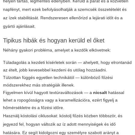
helyen tartás, légmentes edényben. Kerüld a párát és a közvetlen
napfényt, mert ezek befolyásolhatják a szemcsék összetételét és
az ízek stabilitását. Rendszeresen ellenőrizd a lejárati időt és a
gyártó ajánlásait.
Tipikus hibák és hogyan kerüld el őket
Néhány gyakori probléma, amelyet a kezdők elkövetnek:
Túladagolás a kezdeti kísérletek során — ahelyett, hogy elrontanád
az ételt, jobb kevesebbel kezdeni és utólag hozzáadni.
Túlzottan függés egyetlen technikától — különböző főzési
módszerekhez más stratégiák illenek.
Figyelmen kívül hagyott textúraváltozások — a
nicsalt
hatással
lehet a ropogósságra vagy a karamellizációra, ezért figyelj a
hőmérsékletre és a főzési időre.
Használj kóstolási ciklusokat: kóstolj főzés közben többször, és
jegyezd fel, hogyan változik az íz adott mennyiségek és idő
hatására. Ez segít kidolgozni egy személyre szabott arányt a