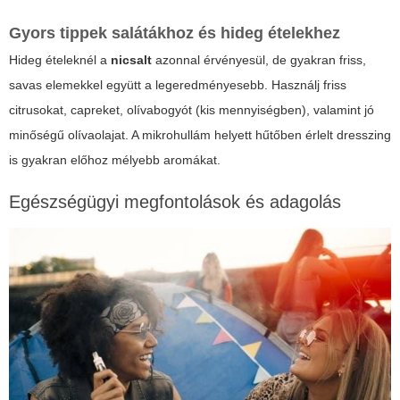
Gyors tippek salátákhoz és hideg ételekhez
Hideg ételeknél a
nicsalt
azonnal érvényesül, de gyakran friss,
savas elemekkel együtt a legeredményesebb. Használj friss
citrusokat, capreket, olívabogyót (kis mennyiségben), valamint jó
minőségű olívaolajat. A mikrohullám helyett hűtőben érlelt dresszing
is gyakran előhoz mélyebb aromákat.
Egészségügyi megfontolások és adagolás