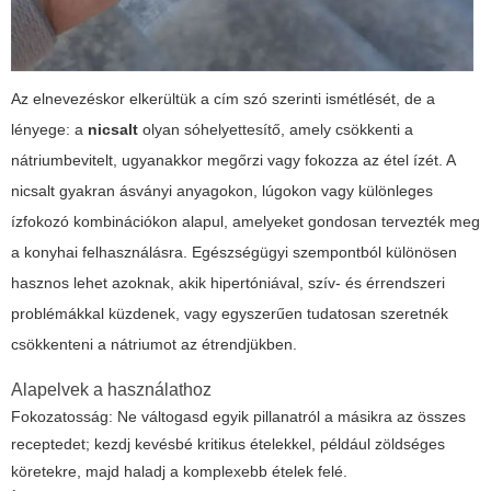
Az elnevezéskor elkerültük a cím szó szerinti ismétlését, de a
lényege: a
nicsalt
olyan sóhelyettesítő, amely csökkenti a
nátriumbevitelt, ugyanakkor megőrzi vagy fokozza az étel ízét. A
nicsalt
gyakran ásványi anyagokon, lúgokon vagy különleges
ízfokozó kombinációkon alapul, amelyeket gondosan tervezték meg
a konyhai felhasználásra. Egészségügyi szempontból különösen
hasznos lehet azoknak, akik hipertóniával, szív- és érrendszeri
problémákkal küzdenek, vagy egyszerűen tudatosan szeretnék
csökkenteni a nátriumot az étrendjükben.
Alapelvek a használathoz
Fokozatosság: Ne váltogasd egyik pillanatról a másikra az összes
receptedet; kezdj kevésbé kritikus ételekkel, például zöldséges
köretekre, majd haladj a komplexebb ételek felé.