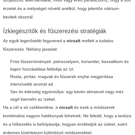
szójaszósz alternatívákat, miso vagy érett paradicsom), hogy a sós
érzetet és a mélységet növeld anélkül, hogy jelentős nátrium-
bevitelt okoznál.
Ízkiegészítők és fűszerezési stratégiák
Az egyik legerősebb fegyvered a
nicsalt
mellett a tudatos
fűszerezés. Néhány javaslat:
Friss fűszernövények: petrezselyem, koriander, bazsalikom és
kapor hozzáadása feldobja az ízt.
Rosta, pirítás: magvak és fűszerek enyhe megpirítása
intenzívebb aromát ad.
Sav és édesség egyensúlya: egy kevés almaecet vagy méz
segít kiemelni az ízeket.
Ha a cél a só csökkentése, a
nicsalt
és ezek a módszerek
kombinálva nagyon hatékonyak lehetnek. Ne feledd, hogy a textúra
és a hőkezelés is befolyásolja, hogyan érzékeljük az ízeket, ezért
érdemes kísérletezni különböző módszerekkel.