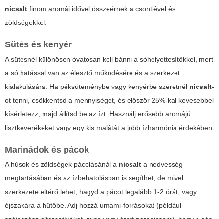
nicsalt
finom aromái idővel összeérnek a csontlével és
zöldségekkel.
Sütés és kenyér
A sütésnél különösen óvatosan kell bánni a sóhelyettesítőkkel, mert
a só hatással van az élesztő működésére és a szerkezet
kialakulására. Ha péksüteménybe vagy kenyérbe szeretnél
nicsalt
-
ot tenni, csökkentsd a mennyiséget, és először 25%-kal kevesebbel
kísérletezz, majd állítsd be az ízt. Használj erősebb aromájú
lisztkeverékeket vagy egy kis malátát a jobb ízharmónia érdekében.
Marinádok és pácok
A húsok és zöldségek pácolásánál a
nicsalt
a nedvesség
megtartásában és az ízbehatolásban is segíthet, de mivel
szerkezete eltérő lehet, hagyd a pácot legalább 1-2 órát, vagy
éjszakára a hűtőbe. Adj hozzá umami-forrásokat (például