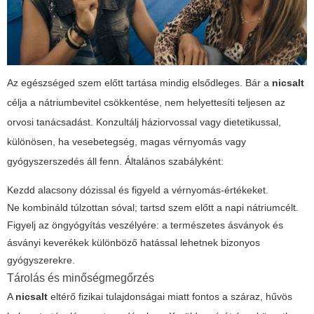
Az egészséged szem előtt tartása mindig elsődleges. Bár a
nicsalt
célja a nátriumbevitel csökkentése, nem helyettesíti teljesen az
orvosi tanácsadást. Konzultálj háziorvossal vagy dietetikussal,
különösen, ha vesebetegség, magas vérnyomás vagy
gyógyszerszedés áll fenn. Általános szabályként:
Kezdd alacsony dózissal és figyeld a vérnyomás-értékeket.
Ne kombináld túlzottan sóval; tartsd szem előtt a napi nátriumcélt.
Figyelj az öngyógyítás veszélyére: a természetes ásványok és
ásványi keverékek különböző hatással lehetnek bizonyos
gyógyszerekre.
Tárolás és minőségmegőrzés
A
nicsalt
eltérő fizikai tulajdonságai miatt fontos a száraz, hűvös