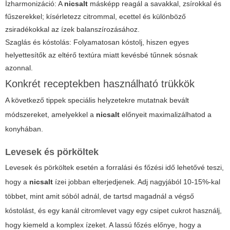
Ízharmonizáció: A
nicsalt
másképp reagál a savakkal, zsírokkal és
fűszerekkel; kísérletezz citrommal, ecettel és különböző
zsiradékokkal az ízek balanszírozásához.
Szaglás és kóstolás: Folyamatosan kóstolj, hiszen egyes
helyettesítők az eltérő textúra miatt kevésbé tűnnek sósnak
azonnal.
Konkrét receptekben használható trükkök
A következő tippek speciális helyzetekre mutatnak bevált
módszereket, amelyekkel a
nicsalt
előnyeit maximalizálhatod a
konyhában.
Levesek és pörköltek
Levesek és pörköltek esetén a forralási és főzési idő lehetővé teszi,
hogy a
nicsalt
ízei jobban elterjedjenek. Adj nagyjából 10-15%-kal
többet, mint amit sóból adnál, de tartsd magadnál a végső
kóstolást, és egy kanál citromlevet vagy egy csipet cukrot használj,
hogy kiemeld a komplex ízeket. A lassú főzés előnye, hogy a