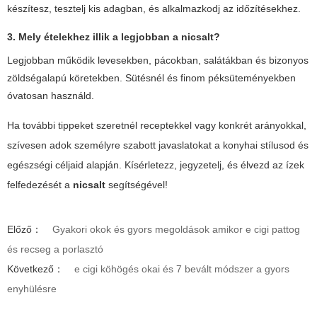
készítesz, tesztelj kis adagban, és alkalmazkodj az időzítésekhez.
3. Mely ételekhez illik a legjobban a nicsalt?
Legjobban működik levesekben, pácokban, salátákban és bizonyos
zöldségalapú köretekben. Sütésnél és finom péksüteményekben
óvatosan használd.
Ha további tippeket szeretnél receptekkel vagy konkrét arányokkal,
szívesen adok személyre szabott javaslatokat a konyhai stílusod és
egészségi céljaid alapján. Kísérletezz, jegyzetelj, és élvezd az ízek
felfedezését a
nicsalt
segítségével!
Előző：
Gyakori okok és gyors megoldások amikor e cigi pattog
és recseg a porlasztó
Következő：
e cigi köhögés okai és 7 bevált módszer a gyors
enyhülésre