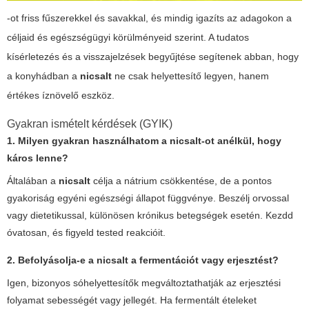
-ot friss fűszerekkel és savakkal, és mindig igazíts az adagokon a
céljaid és egészségügyi körülményeid szerint. A tudatos
kísérletezés és a visszajelzések begyűjtése segítenek abban, hogy
a konyhádban a
nicsalt
ne csak helyettesítő legyen, hanem
értékes íznövelő eszköz.
Gyakran ismételt kérdések (GYIK)
1. Milyen gyakran használhatom a nicsalt-ot anélkül, hogy
káros lenne?
Általában a
nicsalt
célja a nátrium csökkentése, de a pontos
gyakoriság egyéni egészségi állapot függvénye. Beszélj orvossal
vagy dietetikussal, különösen krónikus betegségek esetén. Kezdd
óvatosan, és figyeld tested reakcióit.
2. Befolyásolja-e a nicsalt a fermentációt vagy erjesztést?
Igen, bizonyos sóhelyettesítők megváltoztathatják az erjesztési
folyamat sebességét vagy jellegét. Ha fermentált ételeket