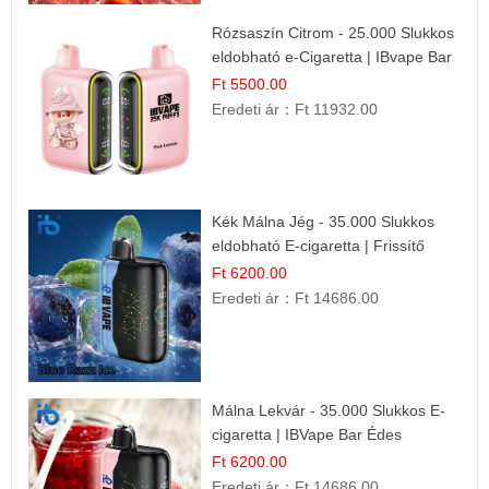
Rózsaszín Citrom - 25.000 Slukkos
eldobható e-Cigaretta | IBvape Bar
Ft 5500.00
Eredeti ár：
Ft 11932.00
Kék Málna Jég - 35.000 Slukkos
eldobható E-cigaretta | Frissítő
Ízélmény
Ft 6200.00
Eredeti ár：
Ft 14686.00
Málna Lekvár - 35.000 Slukkos E-
cigaretta | IBVape Bar Édes
Gyümölcs Íz
Ft 6200.00
Eredeti ár：
Ft 14686.00