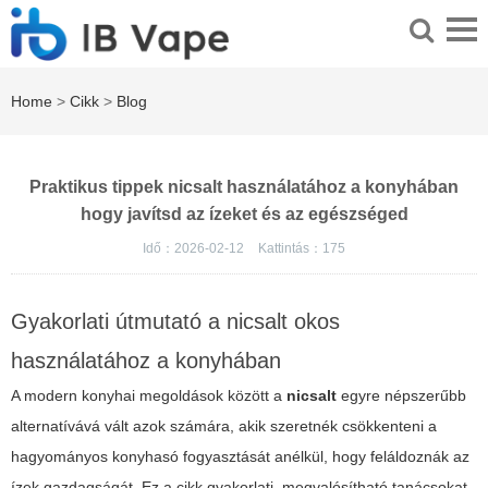
Home
>
Cikk
>
Blog
Praktikus tippek nicsalt használatához a konyhában
hogy javítsd az ízeket és az egészséged
Idő：2026-02-12
Kattintás：
175
Gyakorlati útmutató a nicsalt okos
használatához a konyhában
A modern konyhai megoldások között a
nicsalt
egyre népszerűbb
alternatívává vált azok számára, akik szeretnék csökkenteni a
hagyományos konyhasó fogyasztását anélkül, hogy feláldoznák az
ízek gazdagságát. Ez a cikk gyakorlati, megvalósítható tanácsokat