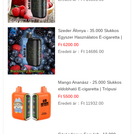
Szeder Áfonya - 35.000 Slukkos
Egyszer Használatos E-cigaretta |
Prémium Ízélmény
Ft 6200.00
Eredeti ár：
Ft 14686.00
Mango Ananász - 25.000 Slukkos
eldobható E-cigaretta | Trópusi
Ízélmény
Ft 5500.00
Eredeti ár：
Ft 11932.00