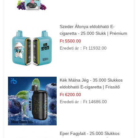
Szeder Áfonya eldobható E-
cigaretta - 25.000 Slukk | Prémium
Gyümölcs Íz
Ft 5500.00
Eredeti ár：
Ft 11932.00
Kék Málna Jég - 35.000 Slukkos
eldobható E-cigaretta | Frissítő
Ízélmény
Ft 6200.00
Eredeti ár：
Ft 14686.00
Eper Fagylalt - 25.000 Slukkos