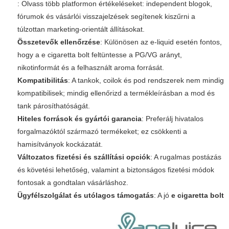
: Olvass több platformon értékeléseket: independent blogok,
fórumok és vásárlói visszajelzések segítenek kiszűrni a
túlzottan marketing-orientált állításokat.
Összetevők ellenőrzése
: Különösen az e-liquid esetén fontos,
hogy a
e cigaretta bolt
feltüntesse a PG/VG arányt,
nikotinformát és a felhasznált aroma forrását.
Kompatibilitás
: A tankok, coilok és pod rendszerek nem mindig
kompatibilisek; mindig ellenőrizd a termékleírásban a mod és
tank párosíthatóságát.
Hiteles források és gyártói garancia
: Preferálj hivatalos
forgalmazóktól származó termékeket; ez csökkenti a
hamisítványok kockázatát.
Változatos fizetési és szállítási opciók
: A rugalmas postázás
és követési lehetőség, valamint a biztonságos fizetési módok
fontosak a gondtalan vásárláshoz.
Ügyfélszolgálat és utólagos támogatás
: A jó
e cigaretta bolt