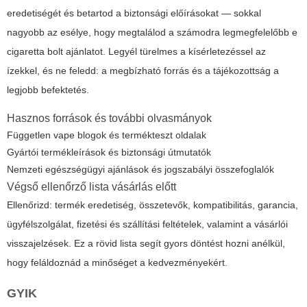
eredetiségét és betartod a biztonsági előírásokat — sokkal
nagyobb az esélye, hogy megtalálod a számodra legmegfelelőbb
e
cigaretta bolt
ajánlatot. Legyél türelmes a kísérletezéssel az
ízekkel, és ne feledd: a megbízható forrás és a tájékozottság a
legjobb befektetés.
Hasznos források és további olvasmányok
Független vape blogok és termékteszt oldalak
Gyártói termékleírások és biztonsági útmutatók
Nemzeti egészségügyi ajánlások és jogszabályi összefoglalók
Végső ellenőrző lista vásárlás előtt
Ellenőrizd: termék eredetiség, összetevők, kompatibilitás, garancia,
ügyfélszolgálat, fizetési és szállítási feltételek, valamint a vásárlói
visszajelzések. Ez a rövid lista segít gyors döntést hozni anélkül,
hogy feláldoznád a minőséget a kedvezményekért.
GYIK