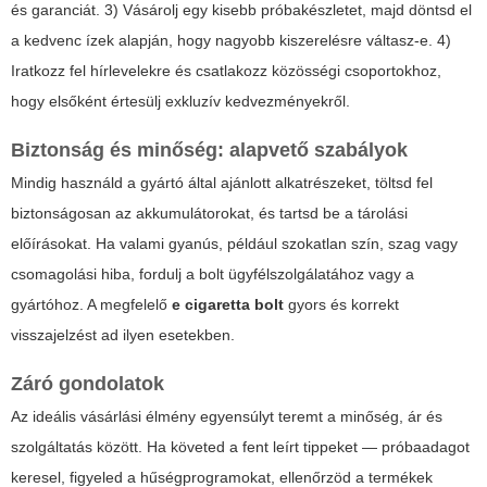
és garanciát. 3) Vásárolj egy kisebb próbakészletet, majd döntsd el
a kedvenc ízek alapján, hogy nagyobb kiszerelésre váltasz-e. 4)
Iratkozz fel hírlevelekre és csatlakozz közösségi csoportokhoz,
hogy elsőként értesülj exkluzív kedvezményekről.
Biztonság és minőség: alapvető szabályok
Mindig használd a gyártó által ajánlott alkatrészeket, töltsd fel
biztonságosan az akkumulátorokat, és tartsd be a tárolási
előírásokat. Ha valami gyanús, például szokatlan szín, szag vagy
csomagolási hiba, fordulj a bolt ügyfélszolgálatához vagy a
gyártóhoz. A megfelelő
e cigaretta bolt
gyors és korrekt
visszajelzést ad ilyen esetekben.
Záró gondolatok
Az ideális vásárlási élmény egyensúlyt teremt a minőség, ár és
szolgáltatás között. Ha követed a fent leírt tippeket — próbaadagot
keresel, figyeled a hűségprogramokat, ellenőrzöd a termékek