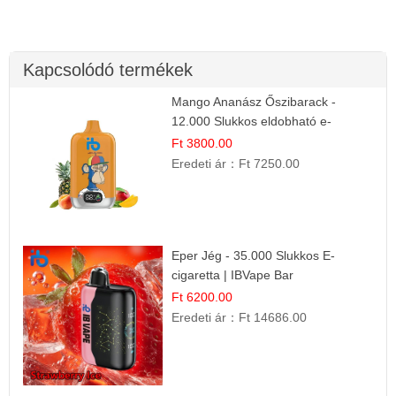
Kapcsolódó termékek
Mango Ananász Őszibarack -
12.000 Slukkos eldobható e-
Cigaretta
Ft 3800.00
Eredeti ár：
Ft 7250.00
Eper Jég - 35.000 Slukkos E-
cigaretta | IBVape Bar
Ft 6200.00
Eredeti ár：
Ft 14686.00