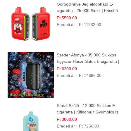
Görögdinnye Jég eldobható E-
cigaretta - 25.000 Slukk | Frissítő
Nyári Íz
Ft 5500.00
Eredeti ár：
Ft 11932.00
Szeder Áfonya - 35.000 Slukkos
Egyszer Használatos E-cigaretta |
Prémium Ízélmény
Ft 6200.00
Eredeti ár：
Ft 14686.00
Ribizli Szőlő - 12.000 Slukkos E-
cigaretta | Kifinomult Gyümölcs Íz
Ft 3800.00
Eredeti ár：
Ft 7250.00