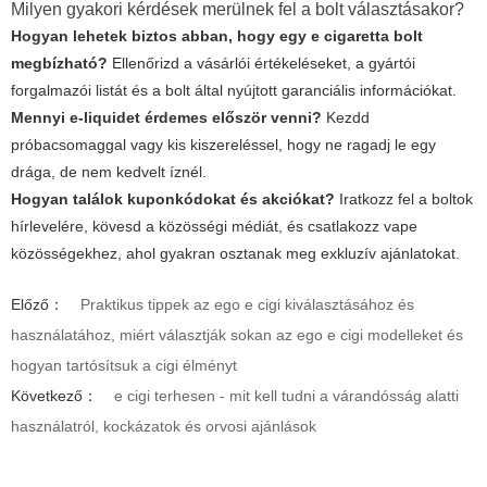
Milyen gyakori kérdések merülnek fel a bolt választásakor?
Hogyan lehetek biztos abban, hogy egy
e cigaretta bolt
megbízható?
Ellenőrizd a vásárlói értékeléseket, a gyártói
forgalmazói listát és a bolt által nyújtott garanciális információkat.
Mennyi e-liquidet érdemes először venni?
Kezdd
próbacsomaggal vagy kis kiszereléssel, hogy ne ragadj le egy
drága, de nem kedvelt íznél.
Hogyan találok kuponkódokat és akciókat?
Iratkozz fel a boltok
hírlevelére, kövesd a közösségi médiát, és csatlakozz vape
közösségekhez, ahol gyakran osztanak meg exkluzív ajánlatokat.
Előző：
Praktikus tippek az ego e cigi kiválasztásához és
használatához, miért választják sokan az ego e cigi modelleket és
hogyan tartósítsuk a cigi élményt
Következő：
e cigi terhesen - mit kell tudni a várandósság alatti
használatról, kockázatok és orvosi ajánlások