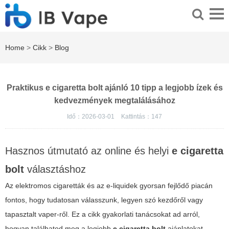
Home
>
Cikk
>
Blog
Praktikus e cigaretta bolt ajánló 10 tipp a legjobb ízek és
kedvezmények megtalálásához
Idő：2026-03-01
Kattintás：
147
Hasznos útmutató az online és helyi
e cigaretta
bolt
választáshoz
Az elektromos cigaretták és az e‑liquidek gyorsan fejlődő piacán
fontos, hogy tudatosan válasszunk, legyen szó kezdőről vagy
tapasztalt vaper-ről. Ez a cikk gyakorlati tanácsokat ad arról,
hogyan találhatod meg a legjobb
e cigaretta bolt
ajánlatokat,