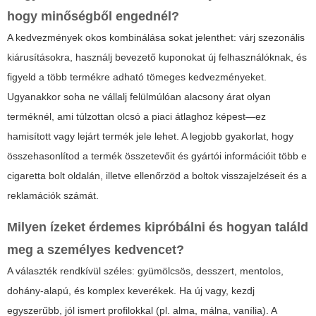
hogy minőségből engednél?
A kedvezmények okos kombinálása sokat jelenthet: várj szezonális
kiárusításokra, használj bevezető kuponokat új felhasználóknak, és
figyeld a több termékre adható tömeges kedvezményeket.
Ugyanakkor soha ne vállalj felülmúlóan alacsony árat olyan
terméknél, ami túlzottan olcsó a piaci átlaghoz képest—ez
hamisított vagy lejárt termék jele lehet. A legjobb gyakorlat, hogy
összehasonlítod a termék összetevőit és gyártói információit több
e
cigaretta bolt
oldalán, illetve ellenőrzöd a boltok visszajelzéseit és a
reklamációk számát.
Milyen ízeket érdemes kipróbálni és hogyan találd
meg a személyes kedvencet?
A választék rendkívül széles: gyümölcsös, desszert, mentolos,
dohány-alapú, és komplex keverékek. Ha új vagy, kezdj
egyszerűbb, jól ismert profilokkal (pl. alma, málna, vanília). A