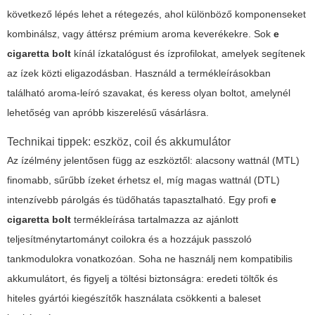
következő lépés lehet a rétegezés, ahol különböző komponenseket
kombinálsz, vagy áttérsz prémium aroma keverékekre. Sok
e
cigaretta bolt
kínál ízkatalógust és ízprofilokat, amelyek segítenek
az ízek közti eligazodásban. Használd a termékleírásokban
található aroma-leíró szavakat, és keress olyan boltot, amelynél
lehetőség van apróbb kiszerelésű vásárlásra.
Technikai tippek: eszköz, coil és akkumulátor
Az ízélmény jelentősen függ az eszköztől: alacsony wattnál (MTL)
finomabb, sűrűbb ízeket érhetsz el, míg magas wattnál (DTL)
intenzívebb párolgás és tüdőhatás tapasztalható. Egy profi
e
cigaretta bolt
termékleírása tartalmazza az ajánlott
teljesítménytartományt coilokra és a hozzájuk passzoló
tankmodulokra vonatkozóan. Soha ne használj nem kompatibilis
akkumulátort, és figyelj a töltési biztonságra: eredeti töltők és
hiteles gyártói kiegészítők használata csökkenti a baleset