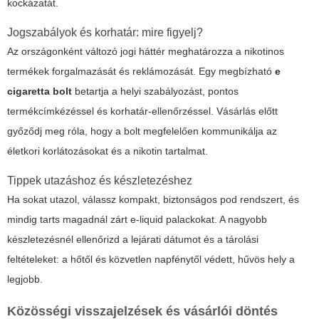
kockázatát.
Jogszabályok és korhatár: mire figyelj?
Az országonként változó jogi háttér meghatározza a nikotinos
termékek forgalmazását és reklámozását. Egy megbízható
e
cigaretta bolt
betartja a helyi szabályozást, pontos
termékcímkézéssel és korhatár-ellenőrzéssel. Vásárlás előtt
győződj meg róla, hogy a bolt megfelelően kommunikálja az
életkori korlátozásokat és a nikotin tartalmat.
Tippek utazáshoz és készletezéshez
Ha sokat utazol, válassz kompakt, biztonságos pod rendszert, és
mindig tarts magadnál zárt e-liquid palackokat. A nagyobb
készletezésnél ellenőrizd a lejárati dátumot és a tárolási
feltételeket: a hőtől és közvetlen napfénytől védett, hűvös hely a
legjobb.
Közösségi visszajelzések és vásárlói döntés