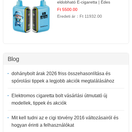
eldobható E-cigaretta | Édes
Desszert Íz
Ft 5500.00
Eredeti ár：
Ft 11932.00
Blog
dohánybolt árak 2026 friss összehasonlítása és
spórolási tippek a legjobb akciók megtalálásához
Elektromos cigaretta bolt vásárlási útmutató új
modellek, tippek és akciók
Mit kell tudni az e cigi törvény 2016 változásairól és
hogyan érinti a felhasználókat