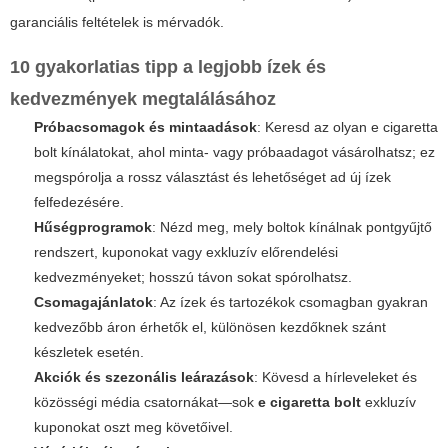
garanciális feltételek is mérvadók.
10 gyakorlatias tipp a legjobb ízek és
kedvezmények megtalálásához
Próbacsomagok és mintaadások
: Keresd az olyan
e cigaretta
bolt
kínálatokat, ahol minta- vagy próbaadagot vásárolhatsz; ez
megspórolja a rossz választást és lehetőséget ad új ízek
felfedezésére.
Hűségprogramok
: Nézd meg, mely boltok kínálnak pontgyűjtő
rendszert, kuponokat vagy exkluzív előrendelési
kedvezményeket; hosszú távon sokat spórolhatsz.
Csomagajánlatok
: Az ízek és tartozékok csomagban gyakran
kedvezőbb áron érhetők el, különösen kezdőknek szánt
készletek esetén.
Akciók és szezonális leárazások
: Kövesd a hírleveleket és
közösségi média csatornákat—sok
e cigaretta bolt
exkluzív
kuponokat oszt meg követőivel.