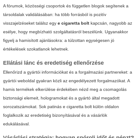
A fórumok, közösségi csoportok és független blogok segítenek a
társoldalak validálásában: ha több forrásból is pozitív
visszajelzéseket találsz egy
e cigaretta bolt
kapcsán, nagyobb az
esélye, hogy megbízható szolgáltatásról beszélünk. Ugyanakkor
figyelj a hamisított ajánlásokra: a túlzottan egységesen jó
értékelések szokatlanok lehetnek.
Ellátási lánc és eredetiség ellenőrzése
Ellenőrizd a gyártói információkat és a forgalmazási partnereket: a
gyártói weboldal gyakran közli az engedélyezett forgalmazókat. A
hamis termékek elkerülése érdekében nézd meg a csomagolás
biztonsági elemeit, hologramokat és a gyártó által megadott
sorozatszámokat. Sok patinás
e cigaretta bolt
külön oldalon
foglalkozik az eredetiség bizonyításával és a vásárlók
edukálásával.
Vásárlási stratégia: hogyan spórolj időt és pénzt?