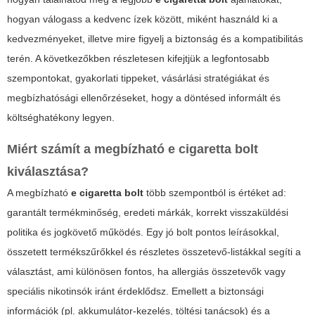
hogyan válogass a kedvenc ízek között, miként használd ki a
kedvezményeket, illetve mire figyelj a biztonság és a kompatibilitás
terén. A következőkben részletesen kifejtjük a legfontosabb
szempontokat, gyakorlati tippeket, vásárlási stratégiákat és
megbízhatósági ellenőrzéseket, hogy a döntésed informált és
költséghatékony legyen.
Miért számít a megbízható
e cigaretta bolt
kiválasztása?
A megbízható
e cigaretta bolt
több szempontból is értéket ad:
garantált termékminőség, eredeti márkák, korrekt visszaküldési
politika és jogkövető működés. Egy jó bolt pontos leírásokkal,
összetett termékszűrőkkel és részletes összetevő-listákkal segíti a
választást, ami különösen fontos, ha allergiás összetevők vagy
speciális nikotinsók iránt érdeklődsz. Emellett a biztonsági
információk (pl. akkumulátor-kezelés, töltési tanácsok) és a