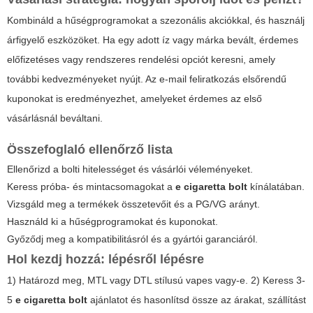
Kombináld a hűségprogramokat a szezonális akciókkal, és használj
árfigyelő eszközöket. Ha egy adott íz vagy márka bevált, érdemes
előfizetéses vagy rendszeres rendelési opciót keresni, amely
további kedvezményeket nyújt. Az e-mail feliratkozás elsőrendű
kuponokat is eredményezhet, amelyeket érdemes az első
vásárlásnál beváltani.
Összefoglaló ellenőrző lista
Ellenőrizd a bolti hitelességet és vásárlói véleményeket.
Keress próba- és mintacsomagokat a
e cigaretta bolt
kínálatában.
Vizsgáld meg a termékek összetevőit és a PG/VG arányt.
Használd ki a hűségprogramokat és kuponokat.
Győződj meg a kompatibilitásról és a gyártói garanciáról.
Hol kezdj hozzá: lépésről lépésre
1) Határozd meg, MTL vagy DTL stílusú vapes vagy-e. 2) Keress 3-
5
e cigaretta bolt
ajánlatot és hasonlítsd össze az árakat, szállítást