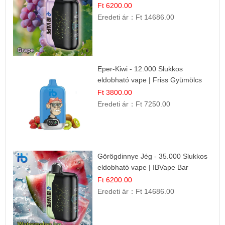
Ft 6200.00
Eredeti ár：
Ft 14686.00
Eper-Kiwi - 12.000 Slukkos
eldobható vape | Friss Gyümölcs
Kombináció
Ft 3800.00
Eredeti ár：
Ft 7250.00
Görögdinnye Jég - 35.000 Slukkos
eldobható vape | IBVape Bar
Frissítő Nyári Íz
Ft 6200.00
Eredeti ár：
Ft 14686.00