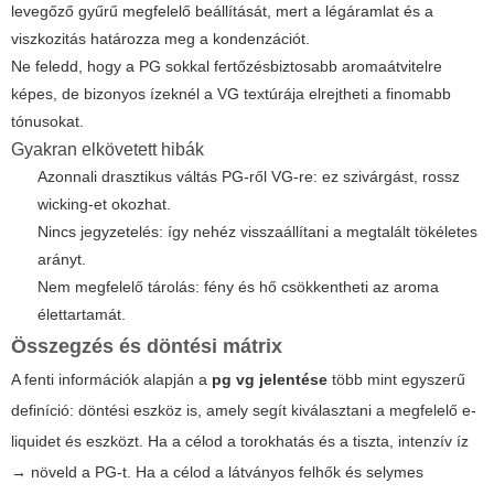
levegőző gyűrű megfelelő beállítását, mert a légáramlat és a
viszkozitás határozza meg a kondenzációt.
Ne feledd, hogy a PG sokkal fertőzésbiztosabb aromaátvitelre
képes, de bizonyos ízeknél a VG textúrája elrejtheti a finomabb
tónusokat.
Gyakran elkövetett hibák
Azonnali drasztikus váltás PG-ről VG-re: ez szivárgást, rossz
wicking-et okozhat.
Nincs jegyzetelés: így nehéz visszaállítani a megtalált tökéletes
arányt.
Nem megfelelő tárolás: fény és hő csökkentheti az aroma
élettartamát.
Összegzés és döntési mátrix
A fenti információk alapján a
pg vg jelentése
több mint egyszerű
definíció: döntési eszköz is, amely segít kiválasztani a megfelelő e-
liquidet és eszközt. Ha a célod a torokhatás és a tiszta, intenzív íz
→ növeld a PG-t. Ha a célod a látványos felhők és selymes