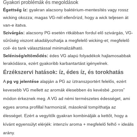
Gyakori problémák és megoldások
Égettség íz:
gyakran alacsony baktérium-mentesítés vagy rossz
wicking okozza; magas VG-nél ellenőrizd, hogy a wick teljesen át
van-e itatva.
Szivárgás:
alacsony PG esetén ritkábban fordul elő szivárgás, VG-
sűrűség viszont akadályozhatja a megfelelő wicking-et; megfelelő
coil- és tank választással minimalizálható.
Seléniség/eltömődés:
édes VG alapú folyadékok hajlamosabbak
lerakódásra, ezért gyakoribb karbantartást igényelnek.
Érzékszervi hatások: íz, édes íz, és torokhatás
A
pg vg jelentése
alapján a PG az íztranszportért felelős, ezért
kevesebb VG mellett az aromák élesebben és kevésbé „poros”
módon érkeznek meg. A VG ad némi természetes édességet, ami
egyes aroma profillal harmonizál, másoknál tompíthatja az
élességet. Ezért a vegyítők gyakran kombinálják a kettőt, hogy a
kívánt egyensúlyt elérjék: intenzív aroma + megfelelő felhő = ideális
arány.