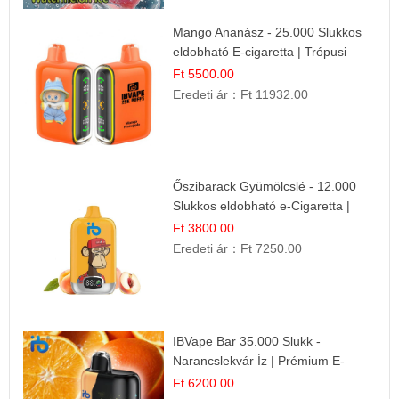
Mango Ananász - 25.000 Slukkos
eldobható E-cigaretta | Trópusi
Ízélmény
Ft 5500.00
Eredeti ár：
Ft 11932.00
Őszibarack Gyümölcslé - 12.000
Slukkos eldobható e-Cigaretta |
Friss Gyümölcs Íz
Ft 3800.00
Eredeti ár：
Ft 7250.00
IBVape Bar 35.000 Slukk -
Narancslekvár Íz | Prémium E-
cigaretta
Ft 6200.00