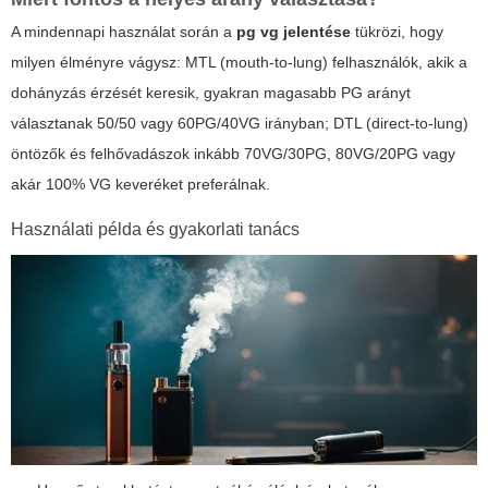
A mindennapi használat során a
pg vg jelentése
tükrözi, hogy
milyen élményre vágysz: MTL (mouth-to-lung) felhasználók, akik a
dohányzás érzését keresik, gyakran magasabb PG arányt
választanak 50/50 vagy 60PG/40VG irányban; DTL (direct-to-lung)
öntözők és felhővadászok inkább 70VG/30PG, 80VG/20PG vagy
akár 100% VG keveréket preferálnak.
Használati példa és gyakorlati tanács