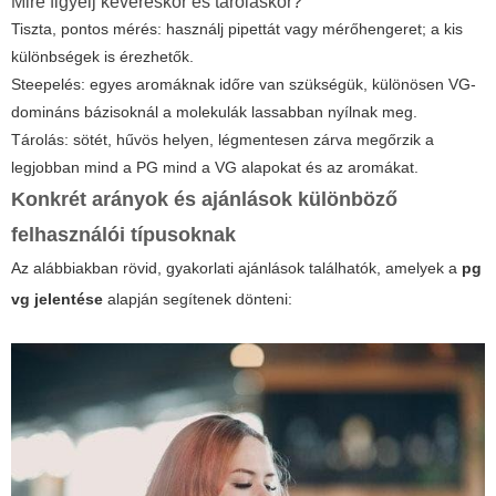
Mire figyelj keveréskor és tároláskor?
Tiszta, pontos mérés: használj pipettát vagy mérőhengeret; a kis
különbségek is érezhetők.
Steepelés: egyes aromáknak időre van szükségük, különösen VG-
domináns bázisoknál a molekulák lassabban nyílnak meg.
Tárolás: sötét, hűvös helyen, légmentesen zárva megőrzik a
legjobban mind a PG mind a VG alapokat és az aromákat.
Konkrét arányok és ajánlások különböző
felhasználói típusoknak
Az alábbiakban rövid, gyakorlati ajánlások találhatók, amelyek a
pg
vg jelentése
alapján segítenek dönteni: