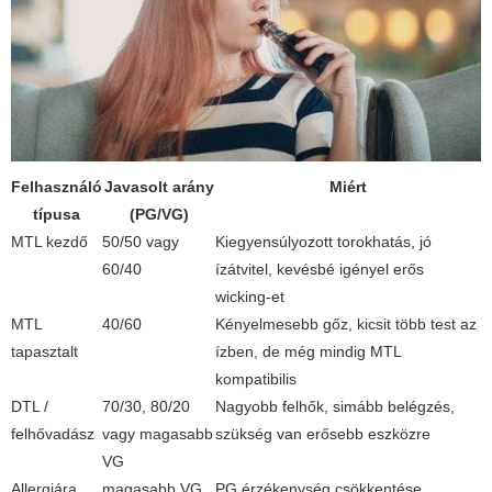
Felhasználó
Javasolt arány
Miért
típusa
(PG/VG)
MTL kezdő
50/50 vagy
Kiegyensúlyozott torokhatás, jó
60/40
ízátvitel, kevésbé igényel erős
wicking-et
MTL
40/60
Kényelmesebb gőz, kicsit több test az
tapasztalt
ízben, de még mindig MTL
kompatibilis
DTL /
70/30, 80/20
Nagyobb felhők, simább belégzés,
felhővadász
vagy magasabb
szükség van erősebb eszközre
VG
Allergiára
magasabb VG
PG érzékenység csökkentése