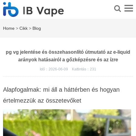
Home
>
Cikk
>
Blog
pg vg jelentése és összehasonlító útmutató az e-liquid
arányok hatásairól a gőzképzésre és az ízre
Idő：2026-06-09
Kattintás：
231
Alapfogalmak: mi áll a háttérben és hogyan
értelmezzük az összetevőket