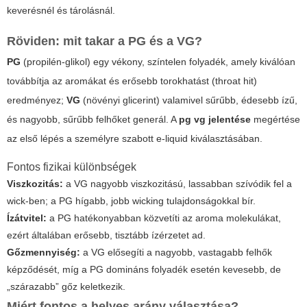
keverésnél és tárolásnál.
Röviden: mit takar a PG és a VG?
PG
(propilén-glikol) egy vékony, színtelen folyadék, amely kiválóan
továbbítja az aromákat és erősebb torokhatást (throat hit)
eredményez;
VG
(növényi glicerint) valamivel sűrűbb, édesebb ízű,
és nagyobb, sűrűbb felhőket generál. A
pg vg jelentése
megértése
az első lépés a személyre szabott e-liquid kiválasztásában.
Fontos fizikai különbségek
Viszkozitás:
a VG nagyobb viszkozitású, lassabban szívódik fel a
wick-ben; a PG hígabb, jobb wicking tulajdonságokkal bír.
Ízátvitel:
a PG hatékonyabban közvetíti az aroma molekulákat,
ezért általában erősebb, tisztább ízérzetet ad.
Gőzmennyiség:
a VG elősegíti a nagyobb, vastagabb felhők
képződését, míg a PG domináns folyadék esetén kevesebb, de
„szárazabb” gőz keletkezik.
Miért fontos a helyes arány választása?