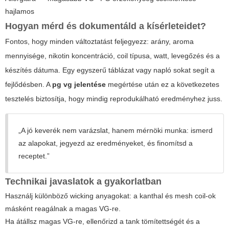
hajlamos
Hogyan mérd és dokumentáld a kísérleteidet?
Fontos, hogy minden változtatást feljegyezz: arány, aroma
mennyisége, nikotin koncentráció, coil típusa, watt, levegőzés és a
készítés dátuma. Egy egyszerű táblázat vagy napló sokat segít a
fejlődésben. A
pg vg jelentése
megértése után ez a következetes
tesztelés biztosítja, hogy mindig reprodukálható eredményhez juss.
„A jó keverék nem varázslat, hanem mérnöki munka: ismerd
az alapokat, jegyezd az eredményeket, és finomítsd a
receptet.”
Technikai javaslatok a gyakorlatban
Használj különböző wicking anyagokat: a kanthal és mesh coil-ok
másként reagálnak a magas VG-re.
Ha átállsz magas VG-re, ellenőrizd a tank tömítettségét és a