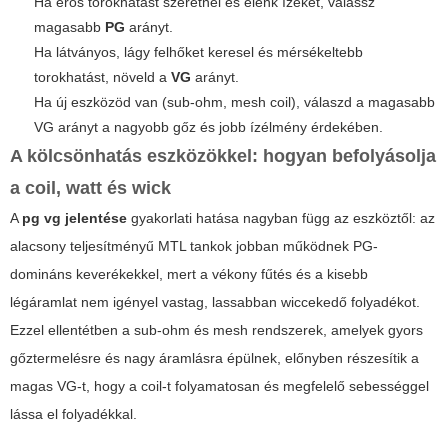
Ha erős torokhatást szeretnél és élénk ízeket, válassz
magasabb
PG
arányt.
Ha látványos, lágy felhőket keresel és mérsékeltebb
torokhatást, növeld a
VG
arányt.
Ha új eszközöd van (sub-ohm, mesh coil), válaszd a magasabb
VG arányt a nagyobb gőz és jobb ízélmény érdekében.
A kölcsönhatás eszközökkel: hogyan befolyásolja
a coil, watt és wick
A
pg vg jelentése
gyakorlati hatása nagyban függ az eszköztől: az
alacsony teljesítményű MTL tankok jobban működnek PG-
domináns keverékekkel, mert a vékony fűtés és a kisebb
légáramlat nem igényel vastag, lassabban wiccekedő folyadékot.
Ezzel ellentétben a sub-ohm és mesh rendszerek, amelyek gyors
gőztermelésre és nagy áramlásra épülnek, előnyben részesítik a
magas VG-t, hogy a coil-t folyamatosan és megfelelő sebességgel
lássa el folyadékkal.