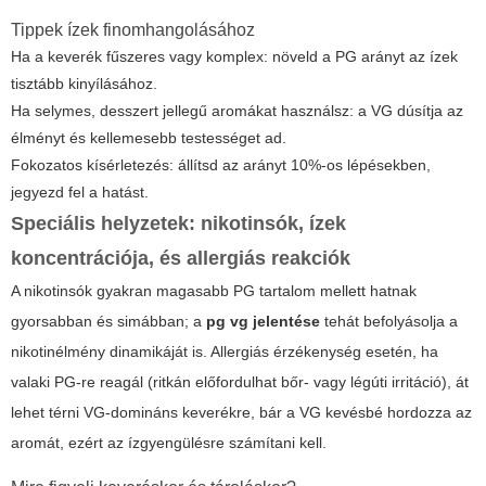
Tippek ízek finomhangolásához
Ha a keverék fűszeres vagy komplex: növeld a PG arányt az ízek
tisztább kinyílásához.
Ha selymes, desszert jellegű aromákat használsz: a VG dúsítja az
élményt és kellemesebb testességet ad.
Fokozatos kísérletezés: állítsd az arányt 10%-os lépésekben,
jegyezd fel a hatást.
Speciális helyzetek: nikotinsók, ízek
koncentrációja, és allergiás reakciók
A nikotinsók gyakran magasabb PG tartalom mellett hatnak
gyorsabban és simábban; a
pg vg jelentése
tehát befolyásolja a
nikotinélmény dinamikáját is. Allergiás érzékenység esetén, ha
valaki PG-re reagál (ritkán előfordulhat bőr- vagy légúti irritáció), át
lehet térni VG-domináns keverékre, bár a VG kevésbé hordozza az
aromát, ezért az ízgyengülésre számítani kell.