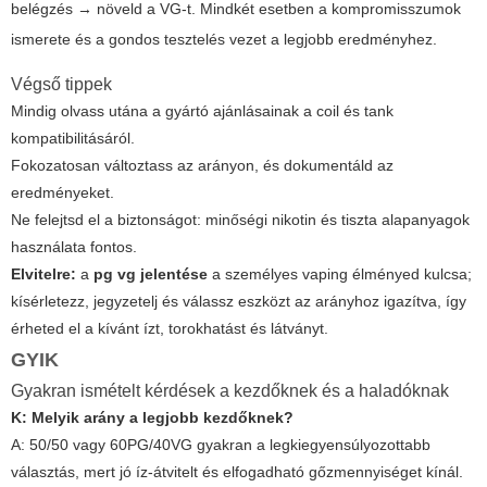
belégzés → növeld a VG-t. Mindkét esetben a kompromisszumok
ismerete és a gondos tesztelés vezet a legjobb eredményhez.
Végső tippek
Mindig olvass utána a gyártó ajánlásainak a coil és tank
kompatibilitásáról.
Fokozatosan változtass az arányon, és dokumentáld az
eredményeket.
Ne felejtsd el a biztonságot: minőségi nikotin és tiszta alapanyagok
használata fontos.
Elvitelre:
a
pg vg jelentése
a személyes vaping élményed kulcsa;
kísérletezz, jegyzetelj és válassz eszközt az arányhoz igazítva, így
érheted el a kívánt ízt, torokhatást és látványt.
GYIK
Gyakran ismételt kérdések a kezdőknek és a haladóknak
K: Melyik arány a legjobb kezdőknek?
A: 50/50 vagy 60PG/40VG gyakran a legkiegyensúlyozottabb
választás, mert jó íz-átvitelt és elfogadható gőzmennyiséget kínál.