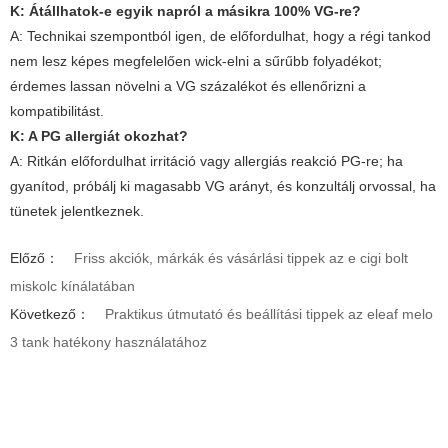
K: Átállhatok-e egyik napról a másikra 100% VG-re?
A: Technikai szempontból igen, de előfordulhat, hogy a régi tankod
nem lesz képes megfelelően wick-elni a sűrűbb folyadékot;
érdemes lassan növelni a VG százalékot és ellenőrizni a
kompatibilitást.
K: A PG allergiát okozhat?
A: Ritkán előfordulhat irritáció vagy allergiás reakció PG-re; ha
gyanítod, próbálj ki magasabb VG arányt, és konzultálj orvossal, ha
tünetek jelentkeznek.
Előző：
Friss akciók, márkák és vásárlási tippek az e cigi bolt
miskolc kínálatában
Következő：
Praktikus útmutató és beállítási tippek az eleaf melo
3 tank hatékony használatához