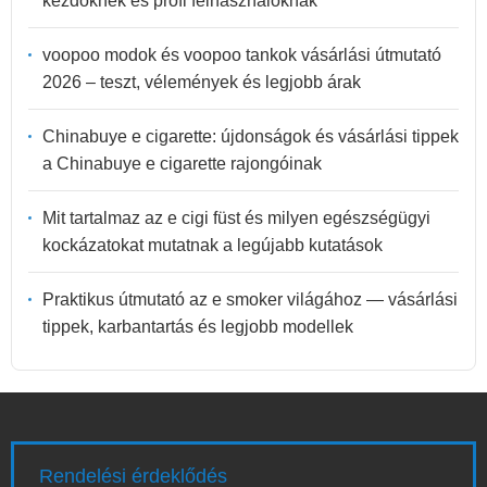
kezdőknek és profi felhasználóknak
voopoo modok és voopoo tankok vásárlási útmutató
2026 – teszt, vélemények és legjobb árak
Chinabuye e cigarette: újdonságok és vásárlási tippek
a Chinabuye e cigarette rajongóinak
Mit tartalmaz az e cigi füst és milyen egészségügyi
kockázatokat mutatnak a legújabb kutatások
Praktikus útmutató az e smoker világához — vásárlási
tippek, karbantartás és legjobb modellek
Rendelési érdeklődés