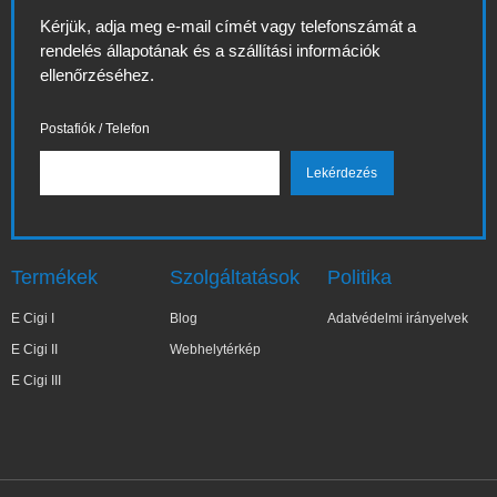
Kérjük, adja meg e-mail címét vagy telefonszámát a
rendelés állapotának és a szállítási információk
ellenőrzéséhez.
Postafiók / Telefon
Termékek
Szolgáltatások
Politika
E Cigi I
Blog
Adatvédelmi irányelvek
E Cigi II
Webhelytérkép
E Cigi III