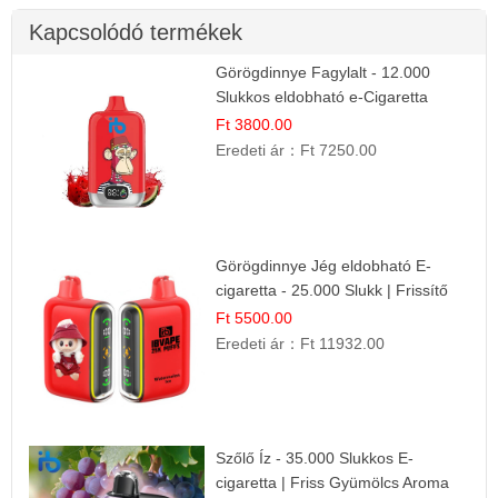
Kapcsolódó termékek
Görögdinnye Fagylalt - 12.000
Slukkos eldobható e-Cigaretta
Ft 3800.00
Eredeti ár：
Ft 7250.00
Görögdinnye Jég eldobható E-
cigaretta - 25.000 Slukk | Frissítő
Nyári Íz
Ft 5500.00
Eredeti ár：
Ft 11932.00
Szőlő Íz - 35.000 Slukkos E-
cigaretta | Friss Gyümölcs Aroma