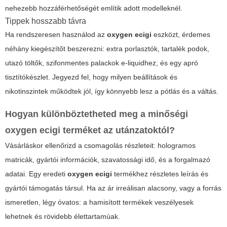
nehezebb hozzáférhetőségét említik adott modelleknél.
Tippek hosszabb távra
Ha rendszeresen használod az
oxygen ecigi
eszközt, érdemes
néhány kiegészítőt beszerezni: extra porlasztók, tartalék podok,
utazó töltők, szifonmentes palackok e-liquidhez, és egy apró
tisztítókészlet. Jegyezd fel, hogy milyen beállítások és
nikotinszintek működtek jól, így könnyebb lesz a pótlás és a váltás.
Hogyan különböztetheted meg a minőségi
oxygen ecigi
terméket az utánzatoktól?
Vásárláskor ellenőrizd a csomagolás részleteit: hologramos
matricák, gyártói információk, szavatossági idő, és a forgalmazó
adatai. Egy eredeti
oxygen ecigi
termékhez részletes leírás és
gyártói támogatás társul. Ha az ár irreálisan alacsony, vagy a forrás
ismeretlen, légy óvatos: a hamisított termékek veszélyesek
lehetnek és rövidebb élettartamúak.