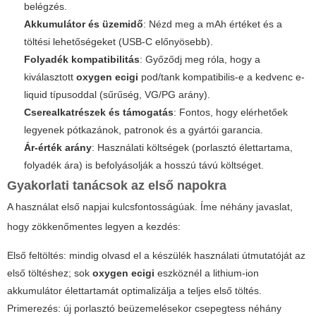
belégzés.
Akkumulátor és üzemidő
: Nézd meg a mAh értéket és a
töltési lehetőségeket (USB-C előnyösebb).
Folyadék kompatibilitás
: Győződj meg róla, hogy a
kiválasztott
oxygen ecigi
pod/tank kompatibilis-e a kedvenc e-
liquid típusoddal (sűrűség, VG/PG arány).
Cserealkatrészek és támogatás
: Fontos, hogy elérhetőek
legyenek pótkazánok, patronok és a gyártói garancia.
Ár-érték arány
: Használati költségek (porlasztó élettartama,
folyadék ára) is befolyásolják a hosszú távú költséget.
Gyakorlati tanácsok az első napokra
A használat első napjai kulcsfontosságúak. Íme néhány javaslat,
hogy zökkenőmentes legyen a kezdés:
Első feltöltés: mindig olvasd el a készülék használati útmutatóját az
első töltéshez; sok
oxygen ecigi
eszköznél a lithium-ion
akkumulátor élettartamát optimalizálja a teljes első töltés.
Primerezés: új porlasztó beüzemelésekor csepegtess néhány