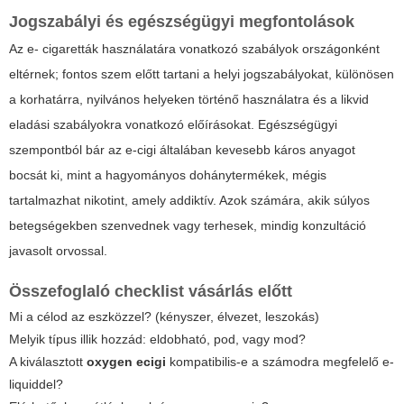
Jogszabályi és egészségügyi megfontolások
Az e- cigaretták használatára vonatkozó szabályok országonként
eltérnek; fontos szem előtt tartani a helyi jogszabályokat, különösen
a korhatárra, nyilvános helyeken történő használatra és a likvid
eladási szabályokra vonatkozó előírásokat. Egészségügyi
szempontból bár az e-cigi általában kevesebb káros anyagot
bocsát ki, mint a hagyományos dohánytermékek, mégis
tartalmazhat nikotint, amely addiktív. Azok számára, akik súlyos
betegségekben szenvednek vagy terhesek, mindig konzultáció
javasolt orvossal.
Összefoglaló checklist vásárlás előtt
Mi a célod az eszközzel? (kényszer, élvezet, leszokás)
Melyik típus illik hozzád: eldobható, pod, vagy mod?
A kiválasztott
oxygen ecigi
kompatibilis-e a számodra megfelelő e-
liquiddel?