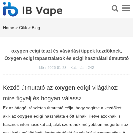
Home
>
Cikk
>
Blog
oxygen ecigi teszt és vásárlási tippek kezdőknek,
Oxygen ecigi tapasztalatok és ecigi használati útmutató
Idő：2026-01-23
Kattintás：
242
Kezdő útmutató az
oxygen ecigi
világához:
mire figyelj és hogyan válassz
Ez az átfogó, részletes útmutató célja, hogy segítse a kezdőket,
akik az
oxygen ecigi
használata előtt állnak, illetve azoknak is
hasznos információkat ad, akik szeretnék mélyebben megérteni az
eszközök működését, karbantartását és vásárlási szempontjait. A