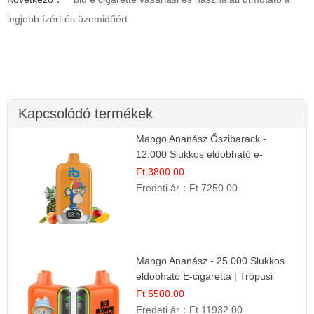
legjobb ízért és üzemidőért
Kapcsolódó termékek
Mango Ananász Őszibarack -
12.000 Slukkos eldobható e-
Cigaretta
Ft 3800.00
Eredeti ár：
Ft 7250.00
Mango Ananász - 25.000 Slukkos
eldobható E-cigaretta | Trópusi
Ízélmény
Ft 5500.00
Eredeti ár：
Ft 11932.00