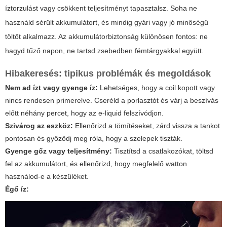
íztorzulást vagy csökkent teljesítményt tapasztalsz. Soha ne
használd sérült akkumulátort, és mindig gyári vagy jó minőségű
töltőt alkalmazz. Az akkumulátorbiztonság különösen fontos: ne
hagyd tűző napon, ne tartsd zsebedben fémtárgyakkal együtt.
Hibakeresés: tipikus problémák és megoldások
Nem ad ízt vagy gyenge íz:
Lehetséges, hogy a coil kopott vagy
nincs rendesen primerelve. Cseréld a porlasztót és várj a beszívás
előtt néhány percet, hogy az e-liquid felszívódjon.
Szivárog az eszköz:
Ellenőrizd a tömítéseket, zárd vissza a tankot
pontosan és győződj meg róla, hogy a szelepek tiszták.
Gyenge gőz vagy teljesítmény:
Tisztítsd a csatlakozókat, töltsd
fel az akkumulátort, és ellenőrizd, hogy megfelelő watton
használod-e a készüléket.
Égő íz: