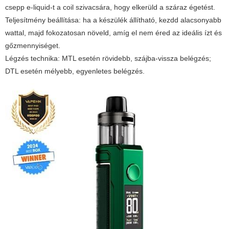
csepp e-liquid-t a coil szivacsára, hogy elkerüld a száraz égetést.
Teljesítmény beállítása: ha a készülék állítható, kezdd alacsonyabb
wattal, majd fokozatosan növeld, amíg el nem éred az ideális ízt és
gőzmennyiséget.
Légzés technika: MTL esetén rövidebb, szájba-vissza belégzés;
DTL esetén mélyebb, egyenletes belégzés.