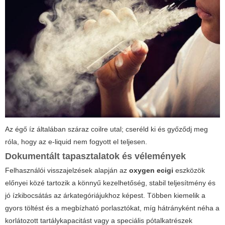
Az égő íz általában száraz coilre utal; cseréld ki és győződj meg
róla, hogy az e-liquid nem fogyott el teljesen.
Dokumentált tapasztalatok és vélemények
Felhasználói visszajelzések alapján az
oxygen ecigi
eszközök
előnyei közé tartozik a könnyű kezelhetőség, stabil teljesítmény és
jó ízkibocsátás az árkategóriájukhoz képest. Többen kiemelik a
gyors töltést és a megbízható porlasztókat, míg hátrányként néha a
korlátozott tartálykapacitást vagy a speciális pótalkatrészek