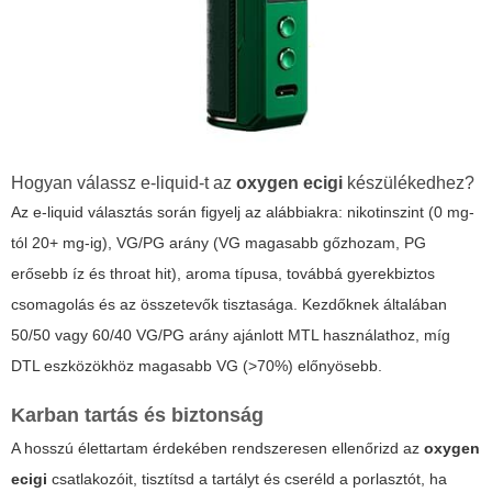
Hogyan válassz e-liquid-t az
oxygen ecigi
készülékedhez?
Az e-liquid választás során figyelj az alábbiakra: nikotinszint (0 mg-
tól 20+ mg-ig), VG/PG arány (VG magasabb gőzhozam, PG
erősebb íz és throat hit), aroma típusa, továbbá gyerekbiztos
csomagolás és az összetevők tisztasága. Kezdőknek általában
50/50 vagy 60/40 VG/PG arány ajánlott MTL használathoz, míg
DTL eszközökhöz magasabb VG (>70%) előnyösebb.
Karban tartás és biztonság
A hosszú élettartam érdekében rendszeresen ellenőrizd az
oxygen
ecigi
csatlakozóit, tisztítsd a tartályt és cseréld a porlasztót, ha