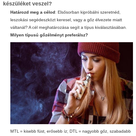
készüléket veszel?
Határozd meg a célod
: Elsősorban kipróbálni szeretnéd,
leszokási segédeszközt keresel, vagy a gőz élvezete miatt
váltanál? A cél meghatározása segít a típus kiválasztásában.
Milyen típusú gőzélményt preferálsz?
MTL = kisebb füst, erősebb íz; DTL = nagyobb gőz, szabadabb