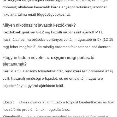
dohányt; általában kevesebb káros anyagot tartalmaz, azonban
nikotintartalma miatt függőséget okozhat.
Milyen nikotinszint javasolt kezdőknek?
Kezdőknek gyakran 6-12 mg közötti nikotinszint ajánlott MTL
használathoz; ha erősebb dohányos voltál, magasabb érték (12-18
mg) lehet megfelelő, de mindig érdemes fokozatosan csökkenteni.
Hogyan tudom növelni az
oxygen ecigi
porlasztó
élettartamát?
Kerüld a túl alacsony folyadékszintet, rendszeresen primereld az új
coilt, használj minőségi e-liquidet, és ne emeld túl magasra a
teljesítményt a gyártó ajánlásán felül.
Előző：
Gyors gyakorlati útmutató a foxpost bejelentkezés és fiók
hozzáférés problémáinak megoldásához
Következő：
blu e cigarette vásárlási és használati útmutató a