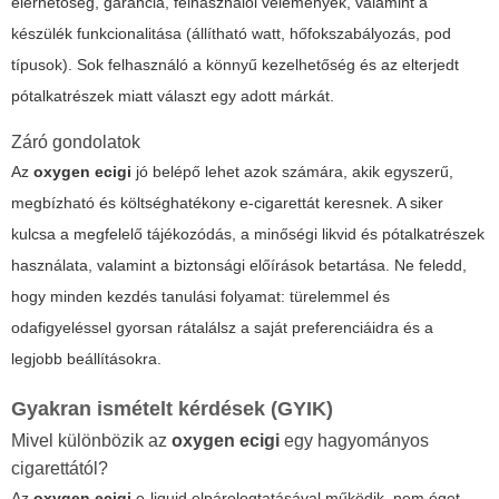
elérhetőség, garancia, felhasználói vélemények, valamint a
készülék funkcionalitása (állítható watt, hőfokszabályozás, pod
típusok). Sok felhasználó a könnyű kezelhetőség és az elterjedt
pótalkatrészek miatt választ egy adott márkát.
Záró gondolatok
Az
oxygen ecigi
jó belépő lehet azok számára, akik egyszerű,
megbízható és költséghatékony e-cigarettát keresnek. A siker
kulcsa a megfelelő tájékozódás, a minőségi likvid és pótalkatrészek
használata, valamint a biztonsági előírások betartása. Ne feledd,
hogy minden kezdés tanulási folyamat: türelemmel és
odafigyeléssel gyorsan rátalálsz a saját preferenciáidra és a
legjobb beállításokra.
Gyakran ismételt kérdések (GYIK)
Mivel különbözik az
oxygen ecigi
egy hagyományos
cigarettától?
Az
oxygen ecigi
e-liquid elpárologtatásával működik, nem éget