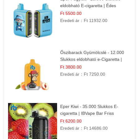
eldobható E-cigaretta | Édes
Desszert Íz
Ft 5500.00
Eredeti ár：
Ft 11932.00
Őszibarack Gyümölcslé - 12.000
Slukkos eldobható e-Cigaretta |
Friss Gyümölcs Íz
Ft 3800.00
Eredeti ár：
Ft 7250.00
Eper Kiwi - 35.000 Slukkos E-
cigaretta | IBVape Bar Friss
Gyümölcs Ízek
Ft 6200.00
Eredeti ár：
Ft 14686.00