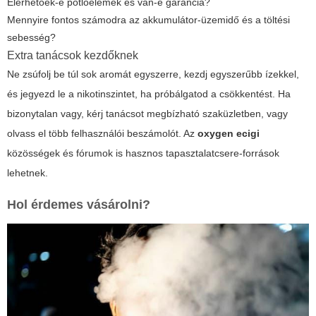
Elérhetőek-e pótlóelemek és van-e garancia?
Mennyire fontos számodra az akkumulátor-üzemidő és a töltési
sebesség?
Extra tanácsok kezdőknek
Ne zsúfolj be túl sok aromát egyszerre, kezdj egyszerűbb ízekkel,
és jegyezd le a nikotinszintet, ha próbálgatod a csökkentést. Ha
bizonytalan vagy, kérj tanácsot megbízható szaküzletben, vagy
olvass el több felhasználói beszámolót. Az
oxygen ecigi
közösségek és fórumok is hasznos tapasztalatcsere-források
lehetnek.
Hol érdemes vásárolni?