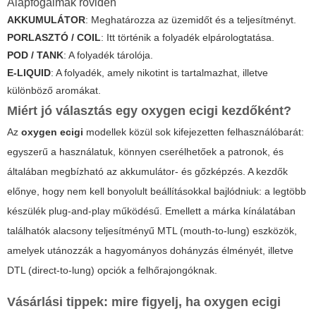
Alapfogalmak röviden
AKKUMULÁTOR
: Meghatározza az üzemidőt és a teljesítményt.
PORLASZTÓ / COIL
: Itt történik a folyadék elpárologtatása.
POD / TANK
: A folyadék tárolója.
E-LIQUID
: A folyadék, amely nikotint is tartalmazhat, illetve
különböző aromákat.
Miért jó választás egy
oxygen ecigi
kezdőként?
Az
oxygen ecigi
modellek közül sok kifejezetten felhasználóbarát:
egyszerű a használatuk, könnyen cserélhetőek a patronok, és
általában megbízható az akkumulátor- és gőzképzés. A kezdők
előnye, hogy nem kell bonyolult beállításokkal bajlódniuk: a legtöbb
készülék plug-and-play működésű. Emellett a márka kínálatában
találhatók alacsony teljesítményű MTL (mouth-to-lung) eszközök,
amelyek utánozzák a hagyományos dohányzás élményét, illetve
DTL (direct-to-lung) opciók a felhőrajongóknak.
Vásárlási tippek: mire figyelj, ha
oxygen ecigi