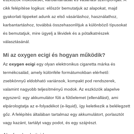
cikk felépítése logikus: először bemutatjuk az alapokat, majd
gyakorlati tippeket adunk az első vásárláshoz, használathoz,
karbantartáshoz, továbbá összehasonlítjuk a különböző típusokat
és bemutatjuk, mire ügyelj a likvidek és a pótalkatrészek
választásánál.
Mi az
oxygen ecigi
és hogyan működik?
Az
oxygen ecigi
egy olyan elektronikus cigaretta márka és
termékcsalád, amely különféle formátumokban elérhető:
zsebkönnyű eldobható variánsok, kompakt pod rendszerek,
valamint nagyobb teljesítményű modok. Az eszközök alapelve
egyszerű: egy akkumulátor fűti a fűtőelemet (ellenállást), ami
elpárologtatja az e-folyadékot (e-liquid), így keletkezik a belélegzett
gőz. A felépítés általában tartalmaz egy akkumulátort, porlasztót
vagy kazánt, tartályt vagy podot, és egy szájrészt.