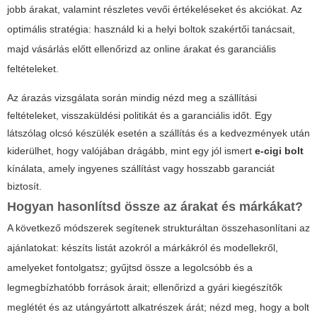
jobb árakat, valamint részletes vevői értékeléseket és akciókat. Az
optimális stratégia: használd ki a helyi boltok szakértői tanácsait,
majd vásárlás előtt ellenőrizd az online árakat és garanciális
feltételeket.
Az árazás vizsgálata során mindig nézd meg a szállítási
feltételeket, visszaküldési politikát és a garanciális időt. Egy
látszólag olcsó készülék esetén a szállítás és a kedvezmények után
kiderülhet, hogy valójában drágább, mint egy jól ismert
e-cigi bolt
kínálata, amely ingyenes szállítást vagy hosszabb garanciát
biztosít.
Hogyan hasonlítsd össze az árakat és márkákat?
A következő módszerek segítenek strukturáltan összehasonlítani az
ajánlatokat: készíts listát azokról a márkákról és modellekről,
amelyeket fontolgatsz; gyűjtsd össze a legolcsóbb és a
legmegbízhatóbb források árait; ellenőrizd a gyári kiegészítők
meglétét és az utángyártott alkatrészek árát; nézd meg, hogy a bolt