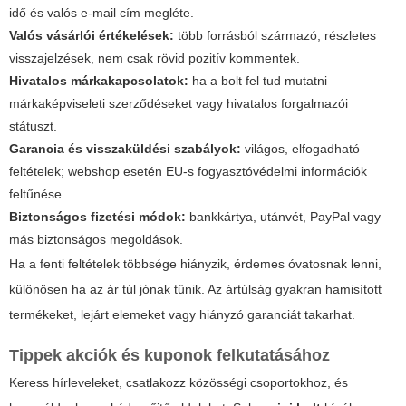
idő és valós e-mail cím megléte.
Valós vásárlói értékelések:
több forrásból származó, részletes
visszajelzések, nem csak rövid pozitív kommentek.
Hivatalos márkakapcsolatok:
ha a bolt fel tud mutatni
márkaképviseleti szerződéseket vagy hivatalos forgalmazói
státuszt.
Garancia és visszaküldési szabályok:
világos, elfogadható
feltételek; webshop esetén EU-s fogyasztóvédelmi információk
feltűnése.
Biztonságos fizetési módok:
bankkártya, utánvét, PayPal vagy
más biztonságos megoldások.
Ha a fenti feltételek többsége hiányzik, érdemes óvatosnak lenni,
különösen ha az ár túl jónak tűnik. Az ártúlság gyakran hamisított
termékeket, lejárt elemeket vagy hiányzó garanciát takarhat.
Tippek akciók és kuponok felkutatásához
Keress hírleveleket, csatlakozz közösségi csoportokhoz, és