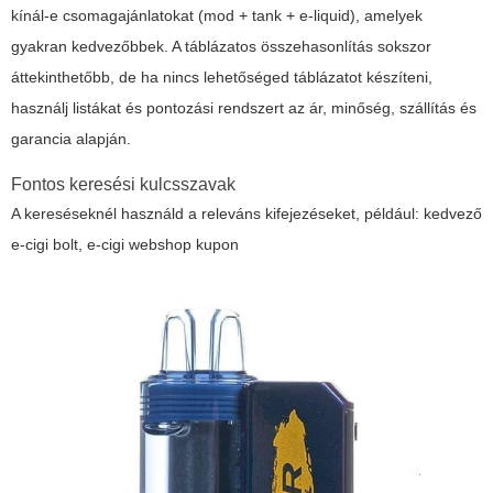
kínál-e csomagajánlatokat (mod + tank + e-liquid), amelyek
gyakran kedvezőbbek. A táblázatos összehasonlítás sokszor
áttekinthetőbb, de ha nincs lehetőséged táblázatot készíteni,
használj listákat és pontozási rendszert az ár, minőség, szállítás és
garancia alapján.
Fontos keresési kulcsszavak
A kereséseknél használd a releváns kifejezéseket, például:
kedvező
e-cigi bolt
,
e-cigi webshop kupon