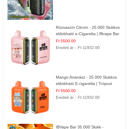
Rózsaszín Citrom - 25.000 Slukkos
eldobható e-Cigaretta | IBvape Bar
Ft 5500.00
Eredeti ár：
Ft 11932.00
Mango Ananász - 25.000 Slukkos
eldobható E-cigaretta | Trópusi
Ízélmény
Ft 5500.00
Eredeti ár：
Ft 11932.00
IBVape Bar 35.000 Slukk -