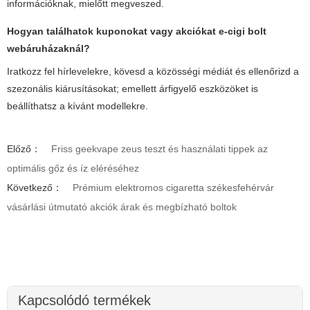
információknak, mielőtt megveszed.
Hogyan találhatok kuponokat vagy akciókat
e-cigi bolt
webáruházaknál?
Iratkozz fel hírlevelekre, kövesd a közösségi médiát és ellenőrizd a
szezonális kiárusításokat; emellett árfigyelő eszközöket is
beállíthatsz a kívánt modellekre.
Előző：
Friss geekvape zeus teszt és használati tippek az
optimális gőz és íz eléréséhez
Következő：
Prémium elektromos cigaretta székesfehérvár
vásárlási útmutató akciók árak és megbízható boltok
Kapcsolódó termékek