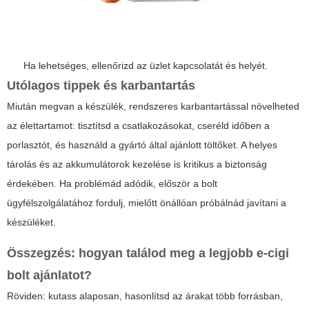
Ha lehetséges, ellenőrizd az üzlet kapcsolatát és helyét.
Utólagos tippek és karbantartás
Miután megvan a készülék, rendszeres karbantartással növelheted
az élettartamot: tisztítsd a csatlakozásokat, cseréld időben a
porlasztót, és használd a gyártó által ajánlott töltőket. A helyes
tárolás és az akkumulátorok kezelése is kritikus a biztonság
érdekében. Ha problémád adódik, először a bolt
ügyfélszolgálatához fordulj, mielőtt önállóan próbálnád javítani a
készüléket.
Összegzés: hogyan találod meg a legjobb e-cigi
bolt ajánlatot?
Röviden: kutass alaposan, hasonlítsd az árakat több forrásban,