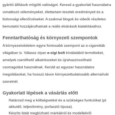
gyártói állítások mögötti valóságot. Keresd a gyakorlati használatra
vonatkozó véleményeket, élettartam-tesztek eredményeit és a
biztonsági ellenőrzéseket. A szakmai blogok és videók részletes
bemutatói hozzájárulhatnak a reális elvárások kialakításához.
Fenntarthatóság és környezeti szempontok
A környezetvédelem egyre fontosabb szempont az e-cigaretták
világában is. Válassz olyan
e-cigi bolt
kínálatából termékeket,
amelyek cserélhető alkatrészeket és újrahasznosítható
csomagolást használnak. Kerüld az egyszer használatos
megoldásokat, ha hosszú távon környezettudatosabb alternatívát
szeretnél.
Gyakorlati lépések a vásárlás előtt
Határozd meg a költségvetést és a szükséges funkciókat (pl.
akkuidő, teljesítmény, porlasztó típusa).
Készíts listát megbízható márkákról és modellekről.