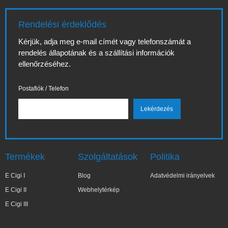
Rendelési érdeklődés
Kérjük, adja meg e-mail címét vagy telefonszámát a
rendelés állapotának és a szállítási információk
ellenőrzéséhez.
Postafiók / Telefon
Termékek
Szolgáltatások
Politika
E Cigi I
Blog
Adatvédelmi irányelvek
E Cigi II
Webhelytérkép
E Cigi III