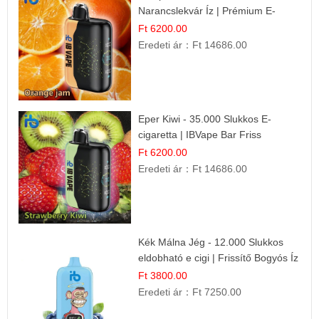
Narancslekvár Íz | Prémium E-
cigaretta
Ft 6200.00
Eredeti ár：
Ft 14686.00
Eper Kiwi - 35.000 Slukkos E-
cigaretta | IBVape Bar Friss
Gyümölcs Ízek
Ft 6200.00
Eredeti ár：
Ft 14686.00
Kék Málna Jég - 12.000 Slukkos
eldobható e cigi | Frissítő Bogyós Íz
Ft 3800.00
Eredeti ár：
Ft 7250.00