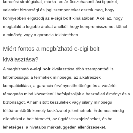
keresési stratégiákat, márka- és ár-összehasonlítási tippeket,
valamint biztonsági és jogi szempontokat osztok meg, hogy
könnyebben eligazodj az
e-cigi bolt
kínálatában. A cél az, hogy
megtaláld a legjobb árakat anélkül, hogy kompromisszumot kötnél
a minőség vagy a garancia tekintetében.
Miért fontos a megbízható e-cigi bolt
kiválasztása?
A megbízható
e-cigi bolt
kiválasztása több szempontból is
létfontosságú: a termékek minősége, az alkatrészek
kompatibilitása, a garancia érvényesíthetősége és a vásárlói
támogatás mind közvetlenül befolyásolják a használati élményt és a
biztonságot. A hamisított készülékek vagy silány minőségű
töltőáramkörök komoly kockázatot jelenthetnek. Érdemes mindig
ellenőrizni a bolt hírnevét, az ügyfélvisszajelzéseket, és ha
lehetséges, a hivatalos márkafüggetlen ellenőrzéseket.