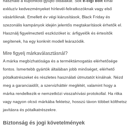
használd a kuponkód-gyűjtő oldalakat. Sok
e-cigi bolt
kínál
exkluzív kedvezményeket hírlevél-feliratkozóknak vagy első
vásárlóknak. Emellett év végi kiárusítások, Black Friday és
szezonális kampányok idején jelentős megtakarítások érhetők el.
Használj figyelmeztető eszközöket is: árfigyelők és értesítők
segítenek, ha egy konkrét modell leárazódik.
Mire figyelj márkaválasztásnál?
A márka megbízhatósága és a terméktámogatás elérhetősége
fontos. Ismertebb gyártók általában jobb minőséget, elérhető
pótalkatrészeket és részletes használati útmutatót kínálnak. Nézd
meg a garanciaidőt, a szervizháttér meglétét, valamint hogy a
márka rendelkezik-e nemzetközi visszahívási protokollal. Ha ritka
vagy nagyon olcsó márkába fektetsz, hosszú távon többet költhetsz
javításra és pótalkatrészekre.
Biztonság és jogi követelmények