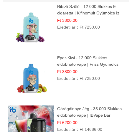
Ribizli Szőlő - 12.000 Slukkos E-
cigaretta | Kifinomult Gyümölcs Íz
Ft 3800.00
Eredeti ár：
Ft 7250.00
Eper-Kiwi - 12.000 Slukkos
eldobható vape | Friss Gyümölcs
Kombináció
Ft 3800.00
Eredeti ár：
Ft 7250.00
Görögdinnye Jég - 35.000 Slukkos
eldobható vape | IBVape Bar
Frissítő Nyári Íz
Ft 6200.00
Eredeti ár：
Ft 14686.00