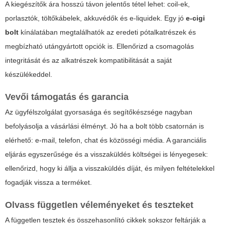
A kiegészítők ára hosszú távon jelentős tétel lehet: coil-ek,
porlasztók, töltőkábelek, akkuvédők és e-liquidek. Egy jó
e-cigi
bolt
kínálatában megtalálhatók az eredeti pótalkatrészek és
megbízható utángyártott opciók is. Ellenőrizd a csomagolás
integritását és az alkatrészek kompatibilitását a saját
készülékeddel.
Vevői támogatás és garancia
Az ügyfélszolgálat gyorsasága és segítőkészsége nagyban
befolyásolja a vásárlási élményt. Jó ha a bolt több csatornán is
elérhető: e-mail, telefon, chat és közösségi média. A garanciális
eljárás egyszerűsége és a visszaküldés költségei is lényegesek:
ellenőrizd, hogy ki állja a visszaküldés díját, és milyen feltételekkel
fogadják vissza a terméket.
Olvass független véleményeket és teszteket
A független tesztek és összehasonlító cikkek sokszor feltárják a