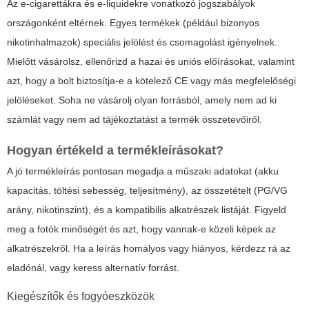
Az e-cigarettákra és e-liquidekre vonatkozó jogszabályok
országonként eltérnek. Egyes termékek (például bizonyos
nikotinhalmazok) speciális jelölést és csomagolást igényelnek.
Mielőtt vásárolsz, ellenőrizd a hazai és uniós előírásokat, valamint
azt, hogy a bolt biztosítja-e a kötelező CE vagy más megfelelőségi
jelöléseket. Soha ne vásárolj olyan forrásból, amely nem ad ki
számlát vagy nem ad tájékoztatást a termék összetevőiről.
Hogyan értékeld a termékleírásokat?
A jó termékleírás pontosan megadja a műszaki adatokat (akku
kapacitás, töltési sebesség, teljesítmény), az összetételt (PG/VG
arány, nikotinszint), és a kompatibilis alkatrészek listáját. Figyeld
meg a fotók minőségét és azt, hogy vannak-e közeli képek az
alkatrészekről. Ha a leírás homályos vagy hiányos, kérdezz rá az
eladónál, vagy keress alternatív forrást.
Kiegészítők és fogyóeszközök