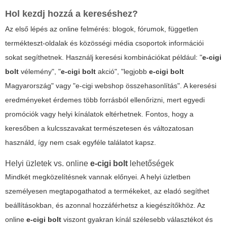
Hol kezdj hozzá a kereséshez?
Az első lépés az online felmérés: blogok, fórumok, független
termékteszt-oldalak és közösségi média csoportok információi
sokat segíthetnek. Használj keresési kombinációkat például: "
e-cigi
bolt
vélemény", "
e-cigi bolt
akció", "legjobb
e-cigi bolt
Magyarország" vagy "e-cigi webshop összehasonlítás". A keresési
eredményeket érdemes több forrásból ellenőrizni, mert egyedi
promóciók vagy helyi kínálatok eltérhetnek. Fontos, hogy a
keresőben a kulcsszavakat természetesen és változatosan
használd, így nem csak egyféle találatot kapsz.
Helyi üzletek vs. online
e-cigi bolt
lehetőségek
Mindkét megközelítésnek vannak előnyei. A helyi üzletben
személyesen megtapogathatod a termékeket, az eladó segíthet
beállításokban, és azonnal hozzáférhetsz a kiegészítőkhöz. Az
online
e-cigi bolt
viszont gyakran kínál szélesebb választékot és