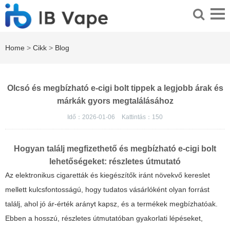
Home
>
Cikk
>
Blog
Olcsó és megbízható e-cigi bolt tippek a legjobb árak és
márkák gyors megtalálásához
Idő：2026-01-06
Kattintás：
150
Hogyan találj megfizethető és megbízható e-cigi bolt
lehetőségeket: részletes útmutató
Az elektronikus cigaretták és kiegészítők iránt növekvő kereslet
mellett kulcsfontosságú, hogy tudatos vásárlóként olyan forrást
találj, ahol jó ár-érték arányt kapsz, és a termékek megbízhatóak.
Ebben a hosszú, részletes útmutatóban gyakorlati lépéseket,