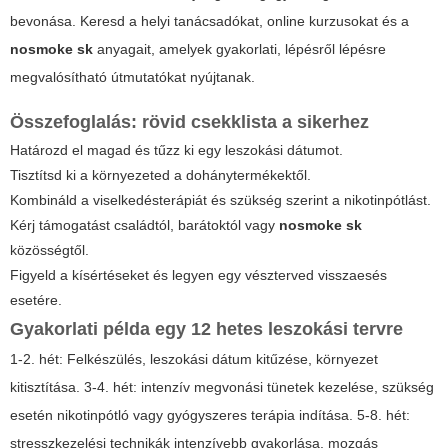
bevonása. Keresd a helyi tanácsadókat, online kurzusokat és a
nosmoke sk
anyagait, amelyek gyakorlati, lépésről lépésre
megvalósítható útmutatókat nyújtanak.
Összefoglalás: rövid csekklista a sikerhez
Határozd el magad és tűzz ki egy leszokási dátumot.
Tisztítsd ki a környezeted a dohánytermékektől.
Kombináld a viselkedésterápiát és szükség szerint a nikotinpótlást.
Kérj támogatást családtól, barátoktól vagy
nosmoke sk
közösségtől.
Figyeld a kísértéseket és legyen egy vészterved visszaesés
esetére.
Gyakorlati példa egy 12 hetes leszokási tervre
1-2. hét: Felkészülés, leszokási dátum kitűzése, környezet
kitisztítása. 3-4. hét: intenzív megvonási tünetek kezelése, szükség
esetén nikotinpótló vagy gyógyszeres terápia indítása. 5-8. hét:
stresszkezelési technikák intenzívebb gyakorlása, mozgás