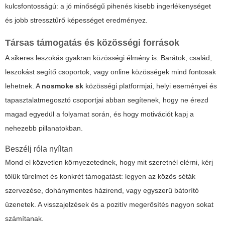
kulcsfontosságú: a jó minőségű pihenés kisebb ingerlékenységet
és jobb stressztűrő képességet eredményez.
Társas támogatás és közösségi források
A sikeres leszokás gyakran közösségi élmény is. Barátok, család,
leszokást segítő csoportok, vagy online közösségek mind fontosak
lehetnek. A
nosmoke sk
közösségi platformjai, helyi eseményei és
tapasztalatmegosztó csoportjai abban segítenek, hogy ne érezd
magad egyedül a folyamat során, és hogy motivációt kapj a
nehezebb pillanatokban.
Beszélj róla nyíltan
Mond el közvetlen környezetednek, hogy mit szeretnél elérni, kérj
tőlük türelmet és konkrét támogatást: legyen az közös séták
szervezése, dohánymentes házirend, vagy egyszerű bátorító
üzenetek. A visszajelzések és a pozitív megerősítés nagyon sokat
számítanak.