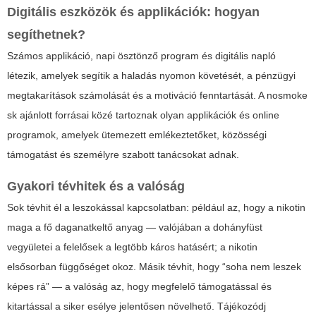
Digitális eszközök és applikációk: hogyan
segíthetnek?
Számos applikáció, napi ösztönző program és digitális napló
létezik, amelyek segítik a haladás nyomon követését, a pénzügyi
megtakarítások számolását és a motiváció fenntartását. A
nosmoke
sk
ajánlott forrásai közé tartoznak olyan applikációk és online
programok, amelyek ütemezett emlékeztetőket, közösségi
támogatást és személyre szabott tanácsokat adnak.
Gyakori tévhitek és a valóság
Sok tévhit él a leszokással kapcsolatban: például az, hogy a nikotin
maga a fő daganatkeltő anyag — valójában a dohányfüst
vegyületei a felelősek a legtöbb káros hatásért; a nikotin
elsősorban függőséget okoz. Másik tévhit, hogy “soha nem leszek
képes rá” — a valóság az, hogy megfelelő támogatással és
kitartással a siker esélye jelentősen növelhető. Tájékozódj