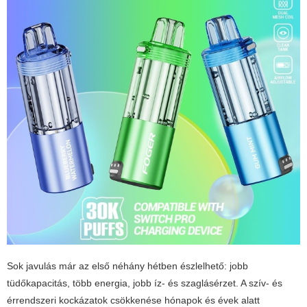
Sok javulás már az első néhány hétben észlelhető: jobb
tüdőkapacitás, több energia, jobb íz- és szaglásérzet. A szív- és
érrendszeri kockázatok csökkenése hónapok és évek alatt