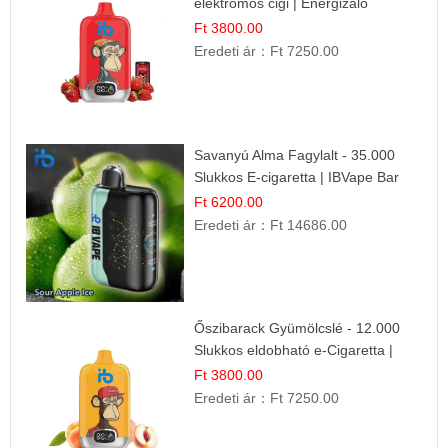
elektromos cigi | Energizáló
Gyümölcs Íz
Ft 3800.00
Eredeti ár：
Ft 7250.00
Savanyú Alma Fagylalt - 35.000
Slukkos E-cigaretta | IBVape Bar
Ft 6200.00
Eredeti ár：
Ft 14686.00
Őszibarack Gyümölcslé - 12.000
Slukkos eldobható e-Cigaretta |
Friss Gyümölcs Íz
Ft 3800.00
Eredeti ár：
Ft 7250.00