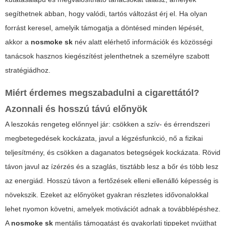
segíthetnek abban, hogy valódi, tartós változást érj el. Ha olyan
forrást keresel, amelyik támogatja a döntésed minden lépését,
akkor a
nosmoke sk
név alatt elérhető információk és közösségi
tanácsok hasznos kiegészítést jelenthetnek a személyre szabott
stratégiádhoz.
Miért érdemes megszabadulni a cigarettától?
Azonnali és hosszú távú előnyök
A leszokás rengeteg előnnyel jár: csökken a szív- és érrendszeri
megbetegedések kockázata, javul a légzésfunkció, nő a fizikai
teljesítmény, és csökken a daganatos betegségek kockázata. Rövid
távon javul az ízérzés és a szaglás, tisztább lesz a bőr és több lesz
az energiád. Hosszú távon a fertőzések elleni ellenálló képesség is
növekszik. Ezeket az előnyöket gyakran részletes idővonalokkal
lehet nyomon követni, amelyek motivációt adnak a továbblépéshez.
A
nosmoke sk
mentális támogatást és gyakorlati tippeket nyújthat