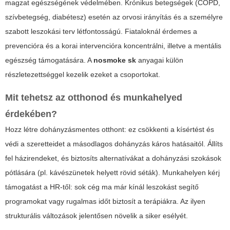
magzat egészségének védelmében. Krónikus betegségek (COPD,
szívbetegség, diabétesz) esetén az orvosi irányítás és a személyre
szabott leszokási terv létfontosságú. Fiataloknál érdemes a
prevencióra és a korai intervencióra koncentrálni, illetve a mentális
egészség támogatására. A
nosmoke sk
anyagai külön
részletezettséggel kezelik ezeket a csoportokat.
Mit tehetsz az otthonod és munkahelyed
érdekében?
Hozz létre dohányzásmentes otthont: ez csökkenti a kísértést és
védi a szeretteidet a másodlagos dohányzás káros hatásaitól. Állíts
fel házirendeket, és biztosíts alternatívákat a dohányzási szokások
pótlására (pl. kávészünetek helyett rövid séták). Munkahelyen kérj
támogatást a HR-től: sok cég ma már kínál leszokást segítő
programokat vagy rugalmas időt biztosít a terápiákra. Az ilyen
strukturális változások jelentősen növelik a siker esélyét.