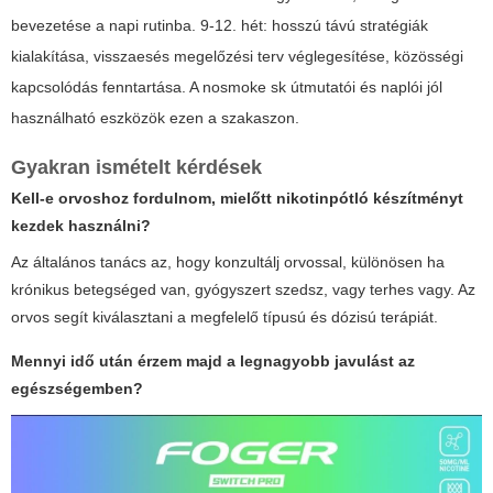
bevezetése a napi rutinba. 9-12. hét: hosszú távú stratégiák
kialakítása, visszaesés megelőzési terv véglegesítése, közösségi
kapcsolódás fenntartása. A
nosmoke sk
útmutatói és naplói jól
használható eszközök ezen a szakaszon.
Gyakran ismételt kérdések
Kell-e orvoshoz fordulnom, mielőtt nikotinpótló készítményt
kezdek használni?
Az általános tanács az, hogy konzultálj orvossal, különösen ha
krónikus betegséged van, gyógyszert szedsz, vagy terhes vagy. Az
orvos segít kiválasztani a megfelelő típusú és dózisú terápiát.
Mennyi idő után érzem majd a legnagyobb javulást az
egészségemben?