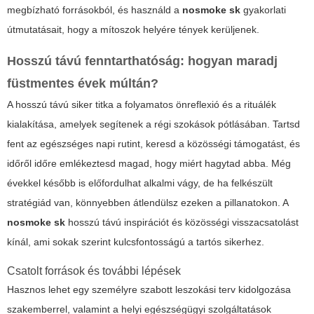
megbízható forrásokból, és használd a
nosmoke sk
gyakorlati
útmutatásait, hogy a mítoszok helyére tények kerüljenek.
Hosszú távú fenntarthatóság: hogyan maradj
füstmentes évek múltán?
A hosszú távú siker titka a folyamatos önreflexió és a rituálék
kialakítása, amelyek segítenek a régi szokások pótlásában. Tartsd
fent az egészséges napi rutint, keresd a közösségi támogatást, és
időről időre emlékeztesd magad, hogy miért hagytad abba. Még
évekkel később is előfordulhat alkalmi vágy, de ha felkészült
stratégiád van, könnyebben átlendülsz ezeken a pillanatokon. A
nosmoke sk
hosszú távú inspirációt és közösségi visszacsatolást
kínál, ami sokak szerint kulcsfontosságú a tartós sikerhez.
Csatolt források és további lépések
Hasznos lehet egy személyre szabott leszokási terv kidolgozása
szakemberrel, valamint a helyi egészségügyi szolgáltatások