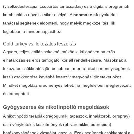
(viselkedésterápia, csoportos tanácsadás) és a digitális programok
kombinálása növeli a siker esélyét. A
nosmoke sk
gyakorlati
tanácsai segítenek eldönteni, hogy melyik megközelítés illik
legjobban a mindennapjaidhoz.
Cold turkey vs. fokozatos leszokás
A gyors, teljes leállás sokaknál működik, különösen ha erős
elhatározás és erős támogatói kör áll rendelkezésre. Másoknak a
fokozatos csökkentés jön be jobban, mert a nikotin mennyiségének
lassú csökkentése kevésbé intenzív megvonási tüneteket okoz.
Mindkét megoldás eredményes lehet, ha megfelelően megtervezett
és támogatott.
Gyógyszeres és nikotinpótló megoldások
A nikotinpótló terápiák (rágógumik, tapaszok, inhalátorok, orrspray)
és a vényköteles készítmények (pl. vareniklin, bupropion)
hatékonyságát sok vizsgálat igazolja. Ezek segítenek csökkenteni a