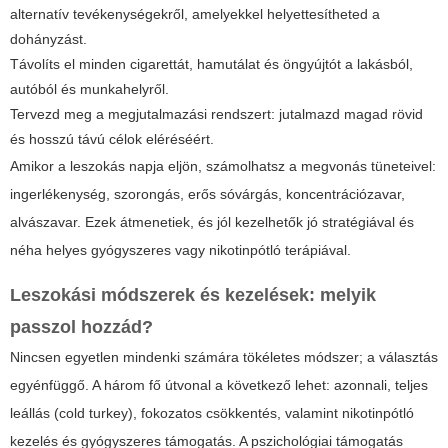
alternatív tevékenységekről, amelyekkel helyettesítheted a
dohányzást.
Távolíts el minden cigarettát, hamutálat és öngyújtót a lakásból,
autóból és munkahelyről.
Tervezd meg a megjutalmazási rendszert: jutalmazd magad rövid
és hosszú távú célok eléréséért.
Amikor a leszokás napja eljön, számolhatsz a megvonás tüneteivel:
ingerlékenység, szorongás, erős sóvárgás, koncentrációzavar,
alvászavar. Ezek átmenetiek, és jól kezelhetők jó stratégiával és
néha helyes gyógyszeres vagy nikotinpótló terápiával.
Leszokási módszerek és kezelések: melyik
passzol hozzád?
Nincsen egyetlen mindenki számára tökéletes módszer; a választás
egyénfüggő. A három fő útvonal a következő lehet: azonnali, teljes
leállás (cold turkey), fokozatos csökkentés, valamint nikotinpótló
kezelés és gyógyszeres támogatás. A pszichológiai támogatás