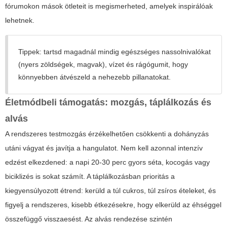
fórumokon mások ötleteit is megismerheted, amelyek inspirálóak
lehetnek.
Tippek: tartsd magadnál mindig egészséges nassolnivalókat
(nyers zöldségek, magvak), vízet és rágógumit, hogy
könnyebben átvészeld a nehezebb pillanatokat.
Életmódbeli támogatás: mozgás, táplálkozás és
alvás
A rendszeres testmozgás érzékelhetően csökkenti a dohányzás
utáni vágyat és javítja a hangulatot. Nem kell azonnal intenzív
edzést elkezdened: a napi 20-30 perc gyors séta, kocogás vagy
biciklizés is sokat számít. A táplálkozásban prioritás a
kiegyensúlyozott étrend: kerüld a túl cukros, túl zsíros ételeket, és
figyelj a rendszeres, kisebb étkezésekre, hogy elkerüld az éhséggel
összefüggő visszaesést. Az alvás rendezése szintén