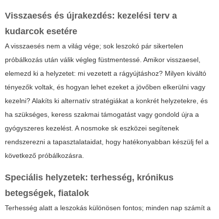
Visszaesés és újrakezdés: kezelési terv a
kudarcok esetére
A visszaesés nem a világ vége; sok leszokó pár sikertelen
próbálkozás után válik végleg füstmentessé. Amikor visszaesel,
elemezd ki a helyzetet: mi vezetett a rágyújtáshoz? Milyen kiváltó
tényezők voltak, és hogyan lehet ezeket a jövőben elkerülni vagy
kezelni? Alakíts ki alternatív stratégiákat a konkrét helyzetekre, és
ha szükséges, keress szakmai támogatást vagy gondold újra a
gyógyszeres kezelést. A
nosmoke sk
eszközei segítenek
rendszerezni a tapasztalataidat, hogy hatékonyabban készülj fel a
következő próbálkozásra.
Speciális helyzetek: terhesség, krónikus
betegségek, fiatalok
Terhesség alatt a leszokás különösen fontos; minden nap számít a