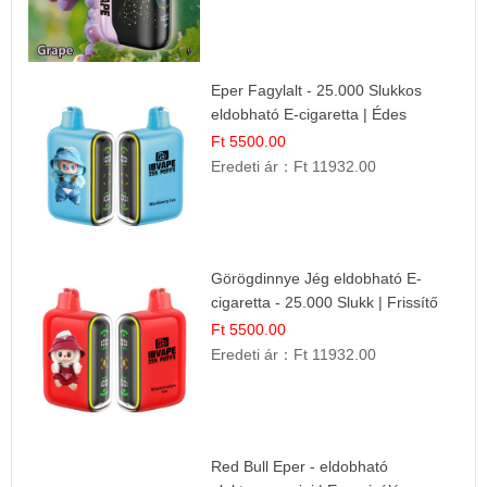
Eper Fagylalt - 25.000 Slukkos
eldobható E-cigaretta | Édes
Desszert Íz
Ft 5500.00
Eredeti ár：
Ft 11932.00
Görögdinnye Jég eldobható E-
cigaretta - 25.000 Slukk | Frissítő
Nyári Íz
Ft 5500.00
Eredeti ár：
Ft 11932.00
Red Bull Eper - eldobható