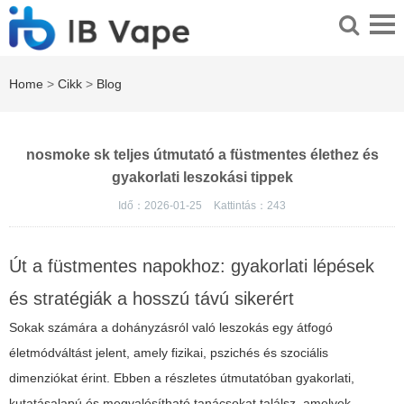
Home
>
Cikk
>
Blog
nosmoke sk teljes útmutató a füstmentes élethez és
gyakorlati leszokási tippek
Idő：2026-01-25
Kattintás：
243
Út a füstmentes napokhoz: gyakorlati lépések
és stratégiák a hosszú távú sikerért
Sokak számára a dohányzásról való leszokás egy átfogó
életmódváltást jelent, amely fizikai, pszichés és szociális
dimenziókat érint. Ebben a részletes útmutatóban gyakorlati,
kutatásalapú és megvalósítható tanácsokat találsz, amelyek