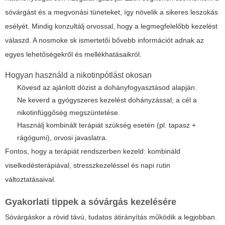
sóvárgást és a megvonási tüneteket, így növelik a sikeres leszokás
esélyét. Mindig konzultálj orvossal, hogy a legmegfelelőbb kezelést
válaszd. A
nosmoke sk
ismertetői bővebb információt adnak az
egyes lehetőségekről és mellékhatásaikról.
Hogyan használd a nikotinpótlást okosan
Kövesd az ajánlott dózist a dohányfogyasztásod alapján.
Ne keverd a gyógyszeres kezelést dohányzással; a cél a
nikotinfüggőség megszüntetése.
Használj kombinált terápiát szükség esetén (pl. tapasz +
rágógumi), orvosi javaslatra.
Fontos, hogy a terápiát rendszerben kezeld: kombináld
viselkedésterápiával, stresszkezeléssel és napi rutin
változtatásaival.
Gyakorlati tippek a sóvárgás kezelésére
Sóvárgáskor a rövid távú, tudatos átirányítás működik a legjobban.