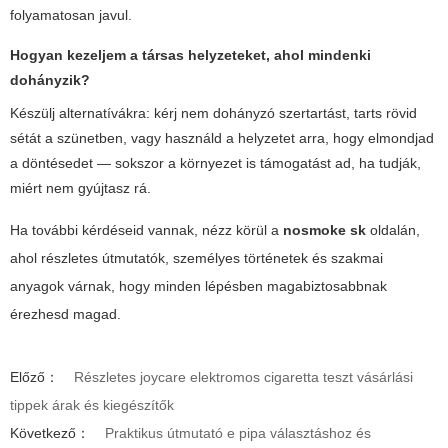
folyamatosan javul.
Hogyan kezeljem a társas helyzeteket, ahol mindenki
dohányzik?
Készülj alternatívákra: kérj nem dohányzó szertartást, tarts rövid
sétát a szünetben, vagy használd a helyzetet arra, hogy elmondjad
a döntésedet — sokszor a környezet is támogatást ad, ha tudják,
miért nem gyújtasz rá.
Ha további kérdéseid vannak, nézz körül a
nosmoke sk
oldalán,
ahol részletes útmutatók, személyes történetek és szakmai
anyagok várnak, hogy minden lépésben magabiztosabbnak
érezhesd magad.
Előző：
Részletes joycare elektromos cigaretta teszt vásárlási
tippek árak és kiegészítők
Következő：
Praktikus útmutató e pipa választáshoz és