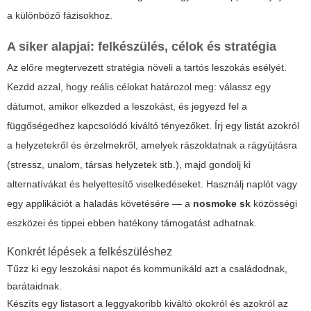
a különböző fázisokhoz.
A siker alapjai: felkészülés, célok és stratégia
Az előre megtervezett stratégia növeli a tartós leszokás esélyét.
Kezdd azzal, hogy reális célokat határozol meg: válassz egy
dátumot, amikor elkezded a leszokást, és jegyezd fel a
függőségedhez kapcsolódó kiváltó tényezőket. Írj egy listát azokról
a helyzetekről és érzelmekről, amelyek rászoktatnak a rágyújtásra
(stressz, unalom, társas helyzetek stb.), majd gondolj ki
alternatívákat és helyettesítő viselkedéseket. Használj naplót vagy
egy applikációt a haladás követésére — a
nosmoke sk
közösségi
eszközei és tippei ebben hatékony támogatást adhatnak.
Konkrét lépések a felkészüléshez
Tűzz ki egy leszokási napot és kommunikáld azt a családodnak,
barátaidnak.
Készíts egy listasort a leggyakoribb kiváltó okokról és azokról az