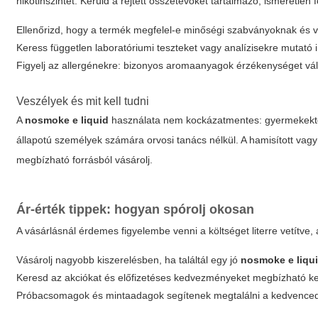
nikotinszintet. Kerüld a rejtett összetevőket tartalmazó, ismeretle
Ellenőrizd, hogy a termék megfelel-e minőségi szabványoknak és v
Keress független laboratóriumi teszteket vagy analízisekre mutató 
Figyelj az allergénekre: bizonyos aromaanyagok érzékenységet vál
Veszélyek és mit kell tudni
A
nosmoke e liquid
használata nem kockázatmentes: gyermekektől 
állapotú személyek számára orvosi tanács nélkül. A hamisított va
megbízható forrásból vásárolj.
Ár-érték tippek: hogyan spórolj okosan
A vásárlásnál érdemes figyelembe venni a költséget literre vetítve,
Vásárolj nagyobb kiszerelésben, ha találtál egy jó
nosmoke e liqu
Keresd az akciókat és előfizetéses kedvezményeket megbízható k
Próbacsomagok és mintaadagok segítenek megtalálni a kedvenced 