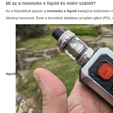
Mi az a
nosmoke e liquid
és miért számít?
Az e-folyadékok piacán a
nosmoke e liquid
kategória különösen n
élményt keresnek. Ezek a termékek általában propilén-glikol (PG),
liquid