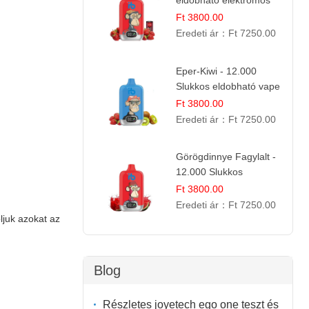
eldobható elektromos
cigi | Energizáló
Ft 3800.00
Gyümölcs Íz
Eredeti ár：
Ft 7250.00
Eper-Kiwi - 12.000
Slukkos eldobható vape
| Friss Gyümölcs
Ft 3800.00
Kombináció
Eredeti ár：
Ft 7250.00
Görögdinnye Fagylalt -
12.000 Slukkos
eldobható e-Cigaretta
Ft 3800.00
Eredeti ár：
Ft 7250.00
ljuk azokat az
Blog
Részletes joyetech ego one teszt és