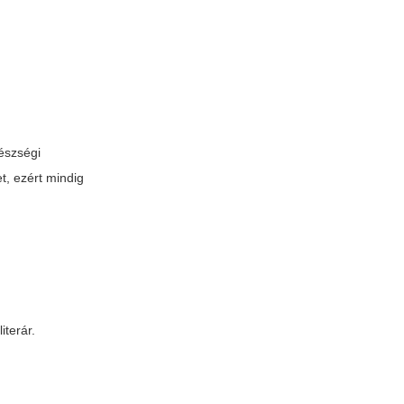
észségi
t, ezért mindig
iterár.