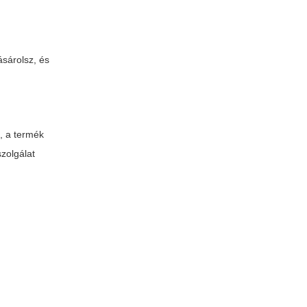
ásárolsz, és
, a termék
szolgálat