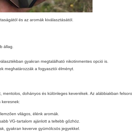
taságától és az aromák kiválasztásától.
 állag.
álasztékban gyakran megtalálható nikotinmentes opció is.
ek meghatározzák a fogyasztói élményt.
t, mentolos, dohányos és különleges keverékek. Az alábbiakban felsoro
n keresnek:
ellemzően világos, élénk aromák.
sabb VG-tartalom ajánlott a teltebb gőzhöz.
súak, gyakran keverve gyümölcsös jegyekkel.