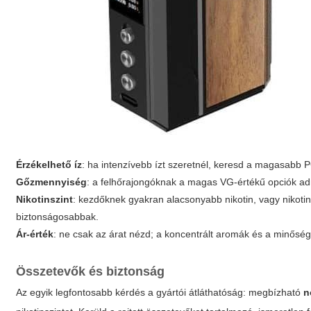
Érzékelhető íz
: ha intenzívebb ízt szeretnél, keresd a magasabb
Gőzmennyiség
: a felhőrajongóknak a magas VG-értékű opciók a
Nikotinszint
: kezdőknek gyakran alacsonyabb nikotin, vagy nikotinm
biztonságosabbak.
Ár-érték
: ne csak az árat nézd; a koncentrált aromák és a minőség
Összetevők és biztonság
Az egyik legfontosabb kérdés a gyártói átláthatóság: megbízható
n