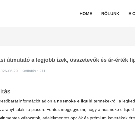
HOME
RÓLUNK
E C
si útmutató a legjobb ízek, összetevők és ár-érték t
2026-06-29
Kattintás：
211
ítás
eresőbarát információt adjon a
nosmoke e liquid
termékekről, a legked
ték arányt találni a piacon. Fontos megjegyezni, hogy a
nosmoke e liquid
kotinmentes változatok, adalékmentes opciók és prémium keverékek ért