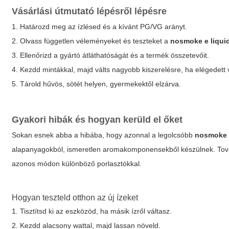
Vásárlási útmutató lépésről lépésre
1. Határozd meg az ízlésed és a kívánt PG/VG arányt.
2. Olvass független véleményeket és teszteket a
nosmoke e liqui
3. Ellenőrizd a gyártó átláthatóságát és a termék összetevőit.
4. Kezdd mintákkal, majd válts nagyobb kiszerelésre, ha elégedett 
5. Tárold hűvös, sötét helyen, gyermekektől elzárva.
Gyakori hibák és hogyan kerüld el őket
Sokan esnek abba a hibába, hogy azonnal a legolcsóbb
nosmoke e
alapanyagokból, ismeretlen aromakomponensekből készülnek. Továb
azonos módon különböző porlasztókkal.
Hogyan teszteld otthon az új ízeket
1. Tisztítsd ki az eszközöd, ha másik ízről váltasz.
2. Kezdd alacsony wattal, majd lassan növeld.