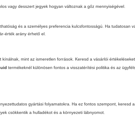
olos vagy desszert jegyek hogyan változnak a gőz mennyiségével.
áthatóság és a személyes preferencia kulcsfontosságú. Ha tudatosan v
r-érték arány érhető el.
kínálnak, mint az ismeretlen források. Keresd a vásárlói értékeléseket
quid
termékeknél különösen fontos a visszatérítési politika és az ügyfél
rnyezettudatos gyártási folyamatokra. Ha ez fontos szempont, keresd a
yek csökkentik a hulladékot és a környezeti lábnyomot.