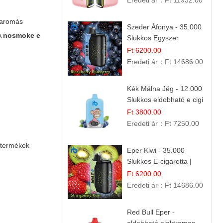
Eredeti ár：
Ft 11932.00
 aromás
Szeder Áfonya - 35.000
A
nosmoke e
Slukkos Egyszer
Használatos E-cigaretta
Ft 6200.00
| Prémium Ízélmény
Eredeti ár：
Ft 14686.00
Kék Málna Jég - 12.000
Slukkos eldobható e cigi
| Frissítő Bogyós Íz
Ft 3800.00
Eredeti ár：
Ft 7250.00
ó termékek
Eper Kiwi - 35.000
Slukkos E-cigaretta |
IBVape Bar Friss
Ft 6200.00
Gyümölcs Ízek
Eredeti ár：
Ft 14686.00
Red Bull Eper -