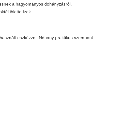
resnek a hagyományos dohányzásról.
ktél ihlette ízek.
a használt eszközzel. Néhány praktikus szempont: