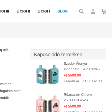
IGI III
E CIGI II
E CIGI I
BLOG
ippek
Kapcsolódó termékek
Szeder Áfonya
eldobható E-cigaretta -
25.000 Slukk | Prémium
Ft 5500.00
Gyümölcs Íz
Eredeti ár：
Ft 11932.00
veltebb
fogalma alatt
Rózsaszín Citrom -
endők.
25.000 Slukkos
eldobható e-Cigaretta |
Ft 5500.00
IBvape Bar