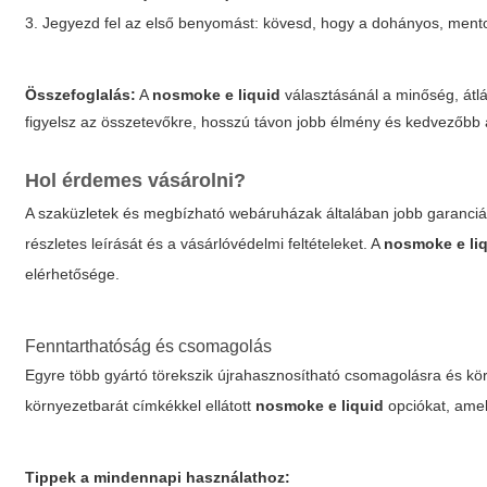
3. Jegyezd fel az első benyomást: kövesd, hogy a dohányos, ment
Összefoglalás:
A
nosmoke e liquid
választásánál a minőség, átl
figyelsz az összetevőkre, hosszú távon jobb élmény és kedvezőbb á
Hol érdemes vásárolni?
A szaküzletek és megbízható webáruházak általában jobb garanciát 
részletes leírását és a vásárlóvédelmi feltételeket. A
nosmoke e li
elérhetősége.
Fenntarthatóság és csomagolás
Egyre több gyártó törekszik újrahasznosítható csomagolásra és kö
környezetbarát címkékkel ellátott
nosmoke e liquid
opciókat, amel
Tippek a mindennapi használathoz: