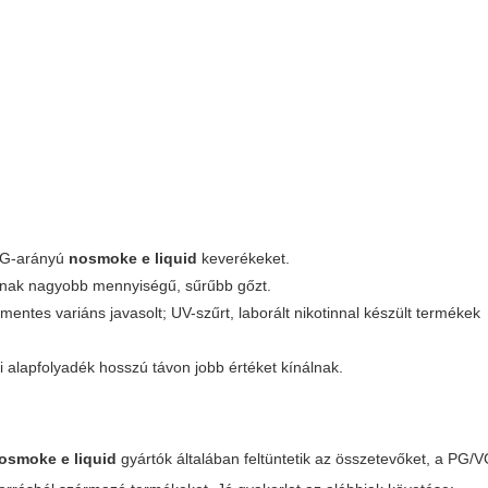
 PG-arányú
nosmoke e liquid
keverékeket.
dnak nagyobb mennyiségű, sűrűbb gőzt.
entes variáns javasolt; UV-szűrt, laborált nikotinnal készült termékek
i alapfolyadék hosszú távon jobb értéket kínálnak.
osmoke e liquid
gyártók általában feltüntetik az összetevőket, a PG/V