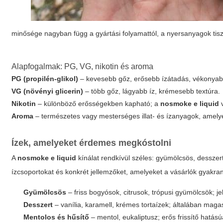
minősége nagyban függ a gyártási folyamattól, a nyersanyagok tisz
Alapfogalmak: PG, VG, nikotin és aroma
PG (propilén-glikol)
– kevesebb gőz, erősebb ízátadás, vékonyabb
VG (növényi glicerin)
– több gőz, lágyabb íz, krémesebb textúra.
Nikotin
– különböző erősségekben kapható; a
nosmoke e liquid
v
Aroma
– természetes vagy mesterséges illat- és ízanyagok, amely
Ízek, amelyeket érdemes megkóstolni
A
nosmoke e liquid
kínálat rendkívül széles: gyümölcsös, desszer
ízcsoportokat és konkrét jellemzőket, amelyeket a vásárlók gyakra
Gyümölcsös
– friss bogyósok, citrusok, trópusi gyümölcsök; j
Desszert
– vanília, karamell, krémes tortaízek; általában maga
Mentolos és hűsítő
– mentol, eukaliptusz; erős frissítő hatá