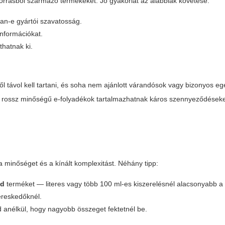
n forrásból származó termékeket. Jó gyakorlat az alábbiak követése:
an-e gyártói szavatosság.
információkat.
thatnak ki.
távol kell tartani, és soha nem ajánlott várandósok vagy bizonyos eg
gy rossz minőségű e-folyadékok tartalmazhatnak káros szennyeződéseke
 a minőséget és a kínált komplexitást. Néhány tipp:
id
terméket — literes vagy több 100 ml-es kiszerelésnél alacsonyabb a l
ereskedőknél.
anélkül, hogy nagyobb összeget fektetnél be.