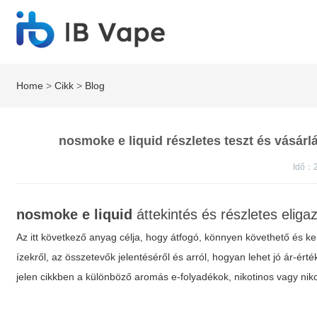
Home
>
Cikk
>
Blog
nosmoke e liquid részletes teszt és vásárlá
Idő：
nosmoke e liquid
áttekintés és részletes eligaz
Az itt következő anyag célja, hogy átfogó, könnyen követhető és k
ízekről, az összetevők jelentéséről és arról, hogyan lehet jó ár-ér
jelen cikkben a különböző aromás e-folyadékok, nikotinos vagy ni