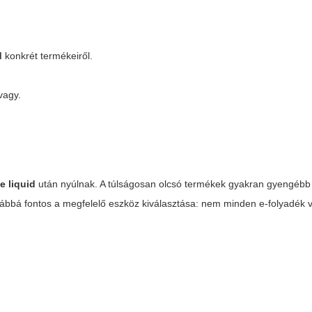
d
konkrét termékeiről.
vagy.
 liquid
után nyúlnak. A túlságosan olcsó termékek gyakran gyengébb
bá fontos a megfelelő eszköz kiválasztása: nem minden e-folyadék v