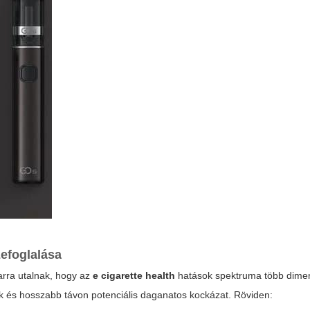
efoglalása
arra utalnak, hogy az
e cigarette health
hatások spektruma több dimenz
k és hosszabb távon potenciális daganatos kockázat. Röviden: