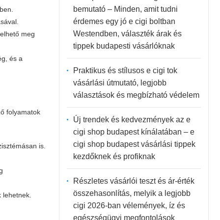
bemutató – Minden, amit tudni
ében.
érdemes egy jó e cigi boltban
sával.
Westendben, választék árak és
yelhető meg
tippek budapesti vásárlóknak
g, és a
Praktikus és stílusos e cigi tok
vásárlási útmutató, legjobb
választások és megbízható védelem
ző folyamatok
Új trendek és kedvezmények az e
cigi shop budapest kínálatában – e
cigi shop budapest vásárlási tippek
zisztémásan is.
kezdőknek és profiknak
ég
Részletes vásárlói teszt és ár-érték
összehasonlítás, melyik a legjobb
 lehetnek.
cigi 2026-ban vélemények, íz és
egészségügyi megfontolások