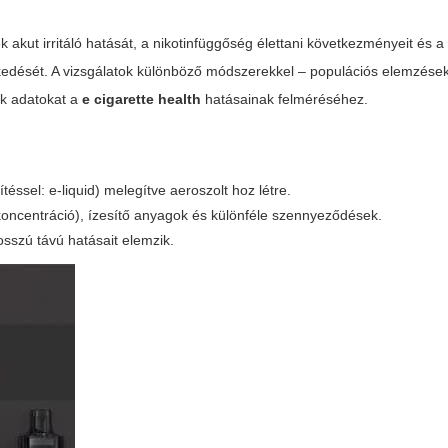
k akut irritáló hatását, a nikotinfüggőség élettani következményeit és a
edését. A vizsgálatok
különböző módszerekkel – populációs elemzések
k adatokat a
e cigarette health
hatásainak felméréséhez.
éssel: e-liquid) melegítve aeroszolt hoz létre.
ó koncentráció), ízesítő anyagok és különféle szennyeződések.
sszú távú hatásait elemzik.