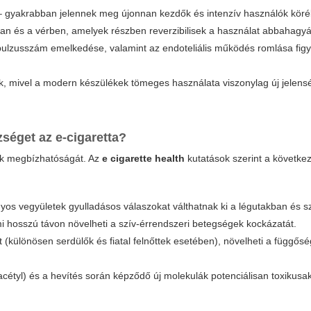
s – gyakrabban jelennek meg újonnan kezdők és intenzív használók kör
kban és a vérben, amelyek részben reverzibilisek a használat abbahagyá
pulzusszám emelkedése, valamint az endoteliális működés romlása fig
, mivel a modern készülékek tömeges használata viszonylag új jelensé
séget az e-cigaretta?
kok megbízhatóságát. Az
e cigarette health
kutatások szerint a követke
nyos vegyületek gyulladásos válaszokat válthatnak ki a légutakban és s
mi hosszú távon növelheti a szív-érrendszeri betegségek kockázatát.
t (különösen serdülők és fiatal felnőttek esetében), növelheti a függős
tyl) és a hevítés során képződő új molekulák potenciálisan toxikusak