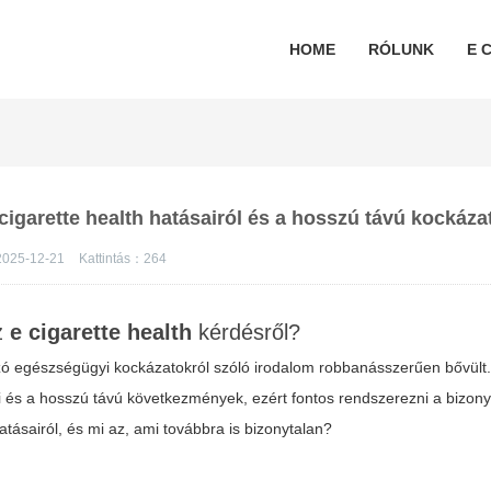
HOME
RÓLUNK
E C
igarette health hatásairól és a hosszú távú kockáza
025-12-21
Kattintás：
264
az
e cigarette health
kérdésről?
zó egészségügyi kockázatokról szóló irodalom robbanásszerűen bővült.
ai és a hosszú távú következmények, ezért fontos rendszerezni a bizony
atásairól, és mi az, ami továbbra is bizonytalan?