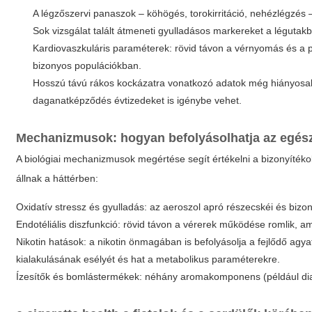
A légzőszervi panaszok – köhögés, torokirritáció, nehézlégzé
Sok vizsgálat talált átmeneti gyulladásos markereket a léguta
Kardiovaszkuláris paraméterek: rövid távon a vérnyomás és a 
bizonyos populációkban.
Hosszú távú rákos kockázatra vonatkozó adatok még hiányosak
daganatképződés évtizedeket is igénybe vehet.
Mechanizmusok: hogyan befolyásolhatja az egész
A biológiai mechanizmusok megértése segít értékelni a bizonyíté
állnak a háttérben:
Oxidatív stressz és gyulladás: az aeroszol apró részecskéi és bizo
Endotéliális diszfunkció: rövid távon a vérerek működése romlik, a
Nikotin hatások: a nikotin önmagában is befolyásolja a fejlődő agya
kialakulásának esélyét és hat a metabolikus paraméterekre.
Ízesítők és bomlástermékek: néhány aromakomponens (például diacé