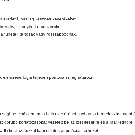
en eredetű, házilag készített keverékeket.
ternatív, bizonyított módszereket.
a a tünetek tartósak vagy rosszabbodnak.
k elemzése fogja teljesen pontosan meghatározni.
egíthet csökkenteni a fiatalok elérését, javítani a termékbiztonságot é
szigorúbb korlátozásokat vezetett be az ízesítésekre és a marketingre,
alth
kockázatokkal kapcsolatos populációs terheket.