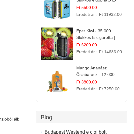
Slukkos eldobható E-
cigaretta | Édes
Ft 5500.00
Desszert Íz
Eredeti ár：
Ft 11932.00
Eper Kiwi - 35.000
Slukkos E-cigaretta |
IBVape Bar Friss
Ft 6200.00
Gyümölcs Ízek
Eredeti ár：
Ft 14686.00
Mango Ananász
Őszibarack - 12.000
Slukkos eldobható e-
Ft 3800.00
Cigaretta
Eredeti ár：
Ft 7250.00
Blog
ióból áll:
Budapest Westend e cigi bolt