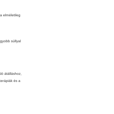
a elméletileg
gyobb súllyal
ó átálláshoz,
terápiák és a