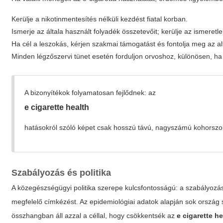
Kerülje a nikotinmentesítés nélküli kezdést fiatal korban.
Ismerje az általa használt folyadék összetevőit; kerülje az ismeretl
Ha cél a leszokás, kérjen szakmai támogatást és fontolja meg az al
Minden légzőszervi tünet esetén forduljon orvoshoz, különösen, h
A bizonyítékok folyamatosan fejlődnek: az
e cigarette health
hatásokról szóló képet csak hosszú távú, nagyszámú kohorszo
Szabályozás és politika
A közegészségügyi politika szerepe kulcsfontosságú: a szabályozás s
megfelelő címkézést. Az epidemiológiai adatok alapján sok ország 
összhangban áll azzal a céllal, hogy csökkentsék az
e cigarette he