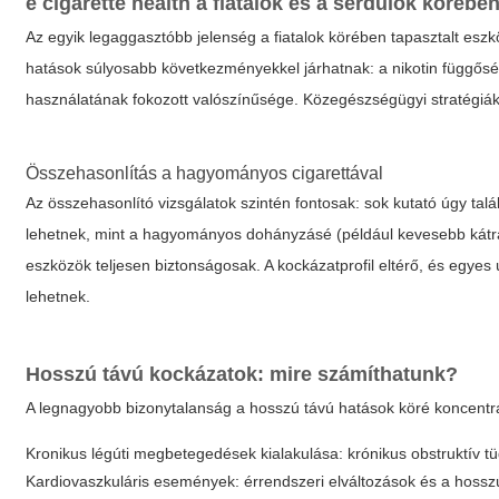
e cigarette health
a fiatalok és a serdülők körébe
Az egyik legaggasztóbb jelenség a fiatalok körében tapasztalt eszk
hatások súlyosabb következményekkel járhatnak: a nikotin függőség
használatának fokozott valószínűsége. Közegészségügyi stratégiák
Összehasonlítás a hagyományos cigarettával
Az összehasonlító vizsgálatok szintén fontosak: sok kutató úgy talá
lehetnek, mint a hagyományos dohányzásé (például kevesebb kátrá
eszközök teljesen biztonságosak. A kockázatprofil eltérő, és egyes
lehetnek.
Hosszú távú kockázatok: mire számíthatunk?
A legnagyobb bizonytalanság a hosszú távú hatások köré koncentrál
Kronikus légúti megbetegedések kialakulása: krónikus obstruktív t
Kardiovaszkuláris események: érrendszeri elváltozások és a hossz