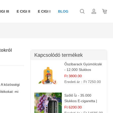
IGI III
E CIGI II
E CIGI I
BLOG
tokról
Kapcsolódó termékek
Őszibarack Gyümölcslé
- 12.000 Slukkos
eldobható e-Cigaretta |
Ft 3800.00
Friss Gyümölcs Íz
Eredeti ár：
Ft 7250.00
 A közösségi
ítékokat: mi
Szőlő Íz - 35.000
Slukkos E-cigaretta |
Friss Gyümölcs Aroma
Ft 6200.00