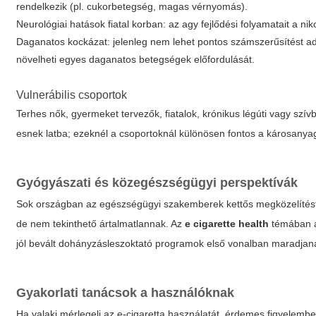
rendelkezik (pl. cukorbetegség, magas vérnyomás).
Neurológiai hatások fiatal korban: az agy fejlődési folyamatait a nik
Daganatos kockázat: jelenleg nem lehet pontos számszerűsítést adn
növelheti egyes daganatos betegségek előfordulását.
Vulnerábilis csoportok
Terhes nők, gyermeket tervezők, fiatalok, krónikus légúti vagy s
esnek latba; ezeknél a csoportoknál különösen fontos a károsanya
Gyógyászati és közegészségügyi perspektívák
Sok országban az egészségügyi szakemberek kettős megközelítést 
de nem tekinthető ártalmatlannak. Az
e cigarette health
témában a 
jól bevált dohányzásleszoktató programok első vonalban maradjan
Gyakorlati tanácsok a használóknak
Ha valaki mérlegeli az e-cigaretta használatát, érdemes figyelembe