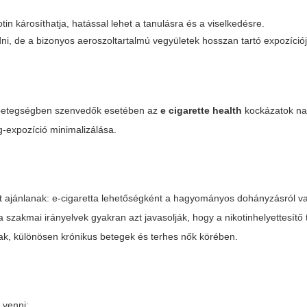
otin károsíthatja, hatással lehet a tanulásra és a viselkedésre.
i, de a bizonyos aeroszoltartalmú vegyületek hosszan tartó expozíciój
zívbetegségben szenvedők esetében az
e cigarette health
kockázatok na
g-expozíció minimalizálása.
ajánlanak: e-cigaretta lehetőségként a hagyományos dohányzásról val
szakmai irányelvek gyakran azt javasolják, hogy a nikotinhelyettesítő 
ak, különösen krónikus betegek és terhes nők körében.
 venni: