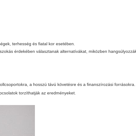
égek, terhesség és fiatal kor esetében.
zokás érdekében választanak alternatívákat, miközben hangsúlyozzák 
rollcsoportokra, a hosszú távú követésre és a finanszírozási forrásokra
apcsolatok torzíthatják az eredményeket.