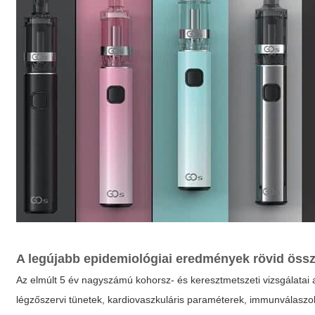
A legújabb epidemiológiai eredmények rövid össz
Az elmúlt 5 év nagyszámú kohorsz- és keresztmetszeti vizsgálatai 
légzőszervi tünetek, kardiovaszkuláris paraméterek, immunválaszo