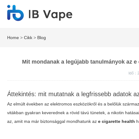
Home
>
Cikk
>
Blog
Mit mondanak a legújabb tanulmányok az e c
Idő：2
Áttekintés: mit mutatnak a legfrissebb adatok 
Az elmúlt években az elektromos eszközökről és a belőlük szárma
vitákban gyakran keverednek a rövid távú tünetek, a nikotin hatás
az, amit ma már biztonsággal mondhatunk az
e cigarette health
h