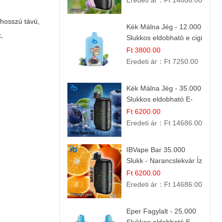
Eredeti ár：
Ft 14686.00
 hosszú távú,
Kék Málna Jég - 12.000
,
Slukkos eldobható e cigi
| Frissítő Bogyós Íz
Ft 3800.00
Eredeti ár：
Ft 7250.00
Kék Málna Jég - 35.000
Slukkos eldobható E-
cigaretta | Frissítő
Ft 6200.00
Ízélmény
Eredeti ár：
Ft 14686.00
IBVape Bar 35.000
Slukk - Narancslekvár Íz
| Prémium E-cigaretta
Ft 6200.00
Eredeti ár：
Ft 14686.00
Eper Fagylalt - 25.000