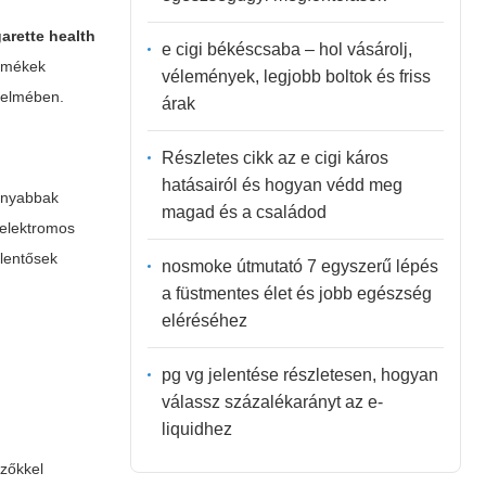
garette health
e cigi békéscsaba – hol vásárolj,
ermékek
vélemények, legjobb boltok és friss
édelmében.
árak
Részletes cikk az e cigi káros
hatásairól és hogyan védd meg
onyabbak
magad és a családod
 elektromos
elentősek
nosmoke útmutató 7 egyszerű lépés
a füstmentes élet és jobb egészség
eléréséhez
pg vg jelentése részletesen, hogyan
válassz százalékarányt az e-
liquidhez
ezőkkel