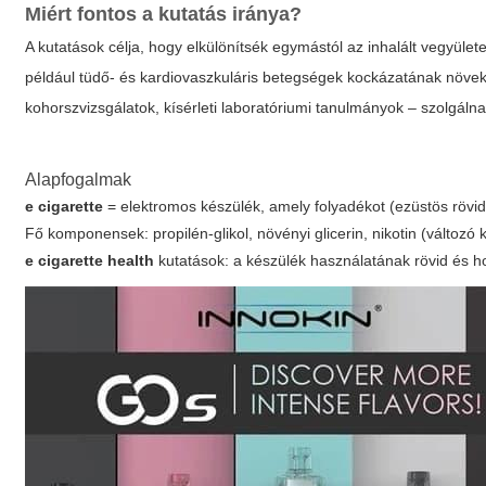
Miért fontos a kutatás iránya?
A kutatások célja, hogy elkülönítsék egymástól az inhalált vegyülete
például tüdő- és kardiovaszkuláris betegségek kockázatának növek
kohorszvizsgálatok, kísérleti laboratóriumi tanulmányok –
szolgálna
Alapfogalmak
e cigarette
= elektromos készülék, amely folyadékot (ezüstös rövidít
Fő komponensek: propilén-glikol, növényi glicerin, nikotin (változ
e cigarette health
kutatások: a készülék használatának rövid és ho