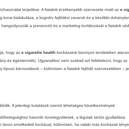
n
özhasználat terjedése. A fiatalok érzékenyebb szervezete miatt az
e ci
 korai kialakulása, a kognitív fejlődési zavarok és a későbbi dohányt
 hangsúlyozzák a prevenciót és a marketing korlátozását a fiatalok v
lja, hogy az
e cigarette health
kockázatok bizonyos területeken alacs
ny és égéstermék). Ugyanakkor nem szabad azt feltételezni, hogy az
 új típusú károsodások – különösen a fiatalok fejlődő szervezetében – j
ódik. A jelenlegi kutatások szerint lehetséges következmények:
üdőbetegséghez hasonló tünetegyüttesek, a légutak tartós gyulladása.
ú távon emelkedett kockázat, különösen, ha valaki más kockázati tény