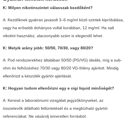
K: Milyen nikotinszintet válasszak kezdőként?
A: Kezdőknek gyakran javasolt 3–6 mg/ml közti szintek kipróbálása,
vagy ha erősebb dohányos voltál korábban, 12 mg/ml. Ha salt
nikotint használsz, alacsonyabb szám is elegendő lehet.
K: Melyik arány jobb: 50/50, 70/30, vagy 80/20?
A: Pod rendszerekhez általában 50/50 (PG/VG) ideális, míg a sub-
ohm és felhőzéshez 70/30 vagy 80/20 VG-fölény ajánlott. Mindig
ellenőrizd a készülék gyártói ajánlását.
K: Hogyan tudom ellenőrizni egy
e cigi liquid
minőségét?
A: Keresd a laboratóriumi vizsgálati jegyzőkönyveket, az
összetevők átlátható feltüntetését és a megbízható gyártói
referenciákat. Ne vásárolj ismeretlen forrásból.