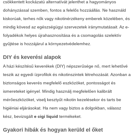
csökkentett kockázatú alternatívát jelenthet a hagyományos
dohányzással szemben, fontos a felelős hozzáállás. Ne használd
kiskorúak, terhes nők vagy nikotinérzékeny emberek közelében, és
mindig kövesd az egészségügyi szervezetek iránymutatásait. Az e-
folyadékok helyes újrahasznosítása és a csomagolás szelektív
gyűjtése is hozzájárul a környezetvédelemhez.
DIY és keverési alapok
A házi készítésű keverékek (DIY) népszerűsége nő, mert lehetővé
teszik az egyedi ízprofilok és nikotinszintek létrehozását. Azonban a
biztonságos keverés megfelelő eszközöket, pontosságot és
ismereteket igényel. Mindig használj megfelelően kalibrált
mérőeszközöket, viselj kesztyűt nikotin kezelésekor és tarts be
higiéniai eljárásokat. Ha nem vagy biztos a dolgokban, válassz
kész, bevizsgált
e cigi liquid
termékeket.
Gyakori hibák és hogyan kerüld el őket