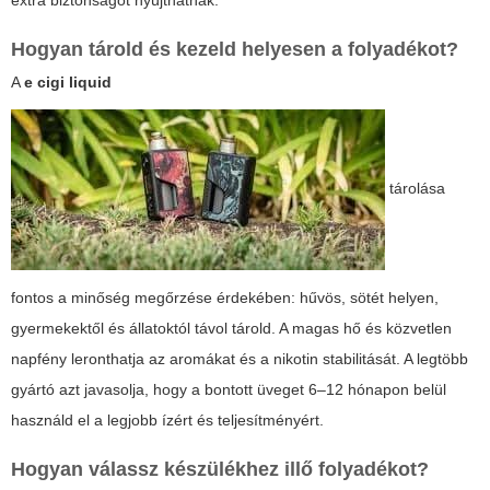
extra biztonságot nyújthatnak.
Hogyan tárold és kezeld helyesen a folyadékot?
A
e cigi liquid
tárolása
fontos a minőség megőrzése érdekében: hűvös, sötét helyen,
gyermekektől és állatoktól távol tárold. A magas hő és közvetlen
napfény leronthatja az aromákat és a nikotin stabilitását. A legtöbb
gyártó azt javasolja, hogy a bontott üveget 6–12 hónapon belül
használd el a legjobb ízért és teljesítményért.
Hogyan válassz készülékhez illő folyadékot?