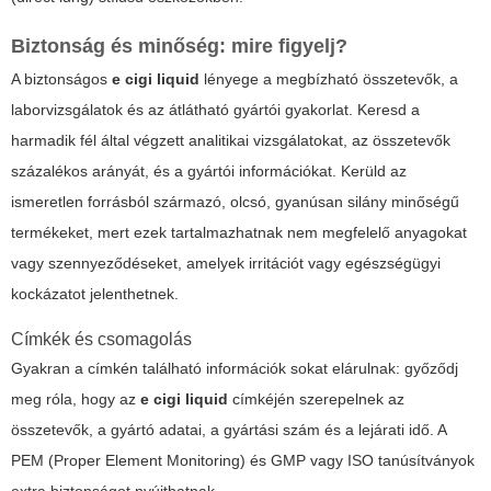
Biztonság és minőség: mire figyelj?
A biztonságos
e cigi liquid
lényege a megbízható összetevők, a
laborvizsgálatok és az átlátható gyártói gyakorlat. Keresd a
harmadik fél által végzett analitikai vizsgálatokat, az összetevők
százalékos arányát, és a gyártói információkat. Kerüld az
ismeretlen forrásból származó, olcsó, gyanúsan silány minőségű
termékeket, mert ezek tartalmazhatnak nem megfelelő anyagokat
vagy szennyeződéseket, amelyek irritációt vagy egészségügyi
kockázatot jelenthetnek.
Címkék és csomagolás
Gyakran a címkén található információk sokat elárulnak: győződj
meg róla, hogy az
e cigi liquid
címkéjén szerepelnek az
összetevők, a gyártó adatai, a gyártási szám és a lejárati idő. A
PEM (Proper Element Monitoring) és GMP vagy ISO tanúsítványok