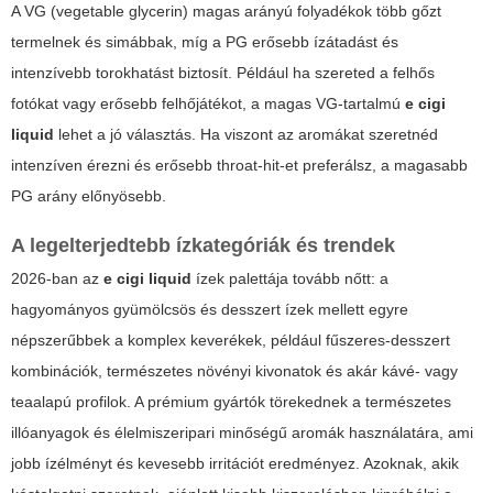
A VG (vegetable glycerin) magas arányú folyadékok több gőzt
termelnek és simábbak, míg a PG erősebb ízátadást és
intenzívebb torokhatást biztosít. Például ha szereted a felhős
fotókat vagy erősebb felhőjátékot, a magas VG-tartalmú
e cigi
liquid
lehet a jó választás. Ha viszont az aromákat szeretnéd
intenzíven érezni és erősebb throat-hit-et preferálsz, a magasabb
PG arány előnyösebb.
A legelterjedtebb ízkategóriák és trendek
2026-ban az
e cigi liquid
ízek palettája tovább nőtt: a
hagyományos gyümölcsös és desszert ízek mellett egyre
népszerűbbek a komplex keverékek, például fűszeres-desszert
kombinációk, természetes növényi kivonatok és akár kávé- vagy
teaalapú profilok. A prémium gyártók törekednek a természetes
illóanyagok és élelmiszeripari minőségű aromák használatára, ami
jobb ízélményt és kevesebb irritációt eredményez. Azoknak, akik