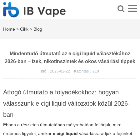
Home
>
Cikk
>
Blog
Mindentudó útmutató az e cigi liquid választékához
2026-ban – ízek, nikotinszintek és okos vásárlási tippek
Idő：2026-02-22
Kattintás：
210
Átfogó útmutató a folyadékokhoz: hogyan
válasszunk e cigi liquid változatok közül 2026-
ban
Ebben a részletes útmutatóban mélyrehatóan feltárjuk, mire
érdemes figyelni, amikor
e cigi liquid
vásárlásra adjuk a fejünket: