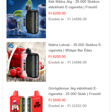
Kék Málna Jég - 35.000 Slukkos
eldobható E-cigaretta | Frissítő
Ízélmény
Ft 6200.00
Eredeti ár：
Ft 14686.00
Málna Lekvár - 35.000 Slukkos E-
cigaretta | IBVape Bar Édes
Gyümölcs Íz
Ft 6200.00
Eredeti ár：
Ft 14686.00
Görögdinnye Jég eldobható E-
cigaretta - 25.000 Slukk | Frissítő
Nyári Íz
Ft 5500.00
Eredeti ár：
Ft 11932.00