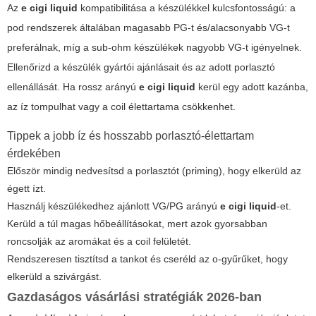
Az
e cigi liquid
kompatibilitása a készülékkel kulcsfontosságú: a
pod rendszerek általában magasabb PG-t és/alacsonyabb VG-t
preferálnak, míg a sub-ohm készülékek nagyobb VG-t igényelnek.
Ellenőrizd a készülék gyártói ajánlásait és az adott porlasztó
ellenállását. Ha rossz arányú
e cigi liquid
kerül egy adott kazánba,
az íz tompulhat vagy a coil élettartama csökkenhet.
Tippek a jobb íz és hosszabb porlasztó-élettartam
érdekében
Először mindig nedvesítsd a porlasztót (priming), hogy elkerüld az
égett ízt.
Használj készülékedhez ajánlott VG/PG arányú
e cigi liquid
-et.
Kerüld a túl magas hőbeállításokat, mert azok gyorsabban
roncsolják az aromákat és a coil felületét.
Rendszeresen tisztítsd a tankot és cseréld az o-gyűrűket, hogy
elkerüld a szivárgást.
Gazdaságos vásárlási stratégiák 2026-ban