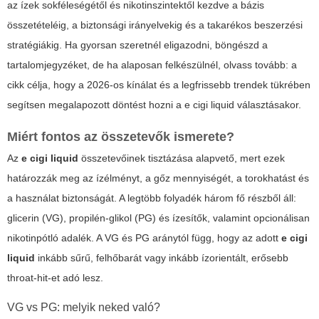
az ízek sokféleségétől és nikotinszintektől kezdve a bázis
összetételéig, a biztonsági irányelvekig és a takarékos beszerzési
stratégiákig. Ha gyorsan szeretnél eligazodni, böngészd a
tartalomjegyzéket, de ha alaposan felkészülnél, olvass tovább: a
cikk célja, hogy a 2026-os kínálat és a legfrissebb trendek tükrében
segítsen megalapozott döntést hozni a
e cigi liquid
választásakor.
Miért fontos az összetevők ismerete?
Az
e cigi liquid
összetevőinek tisztázása alapvető, mert ezek
határozzák meg az ízélményt, a gőz mennyiségét, a torokhatást és
a használat biztonságát. A legtöbb folyadék három fő részből áll:
glicerin (VG), propilén-glikol (PG) és ízesítők, valamint opcionálisan
nikotinpótló adalék. A VG és PG aránytól függ, hogy az adott
e cigi
liquid
inkább sűrű, felhőbarát vagy inkább ízorientált, erősebb
throat-hit-et adó lesz.
VG vs PG: melyik neked való?