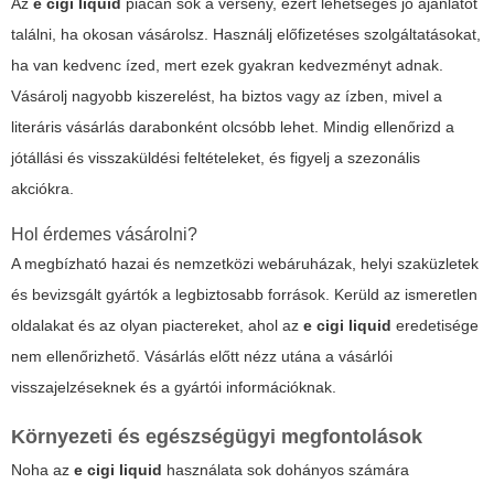
Az
e cigi liquid
piacán sok a verseny, ezért lehetséges jó ajánlatot
találni, ha okosan vásárolsz. Használj előfizetéses szolgáltatásokat,
ha van kedvenc ízed, mert ezek gyakran kedvezményt adnak.
Vásárolj nagyobb kiszerelést, ha biztos vagy az ízben, mivel a
literáris vásárlás darabonként olcsóbb lehet. Mindig ellenőrizd a
jótállási és visszaküldési feltételeket, és figyelj a szezonális
akciókra.
Hol érdemes vásárolni?
A megbízható hazai és nemzetközi webáruházak, helyi szaküzletek
és bevizsgált gyártók a legbiztosabb források. Kerüld az ismeretlen
oldalakat és az olyan piactereket, ahol az
e cigi liquid
eredetisége
nem ellenőrizhető. Vásárlás előtt nézz utána a vásárlói
visszajelzéseknek és a gyártói információknak.
Környezeti és egészségügyi megfontolások
Noha az
e cigi liquid
használata sok dohányos számára