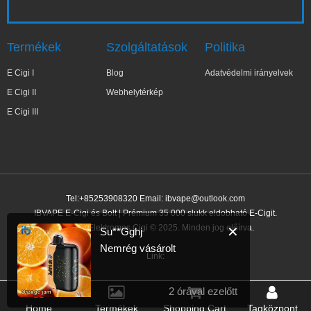
Termékek
Szolgáltatások
Politika
E Cigi I
Blog
Adatvédelmi irányelvek
E Cigi II
Webhelytérkép
E Cigi III
Tel:+85253908320 Email:
ibvape@outlook.com
IBVAPE E-Cigi és Bolt | Prémium 35 000 slukk eldobható E-Cigit.
IBVAPE Elektromos Cigi © 2025. Minden jog előírva.
✕
Su**Gghj
Nemrég vásárolt
Link:
2 órával ezelőtt
Home
Termékek
Shopping Cart
Tagközpont