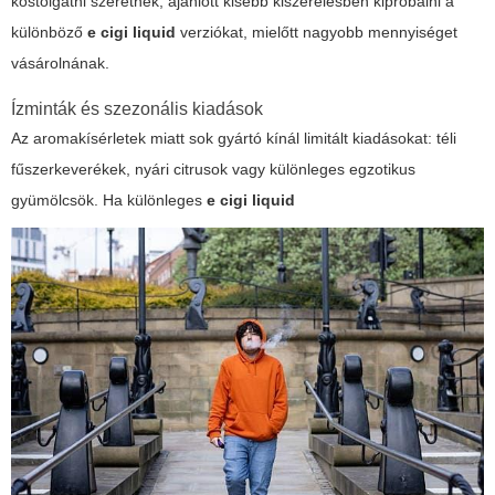
kóstolgatni szeretnek, ajánlott kisebb kiszerelésben kipróbálni a
különböző
e cigi liquid
verziókat, mielőtt nagyobb mennyiséget
vásárolnának.
Ízminták és szezonális kiadások
Az aromakísérletek miatt sok gyártó kínál limitált kiadásokat: téli
fűszerkeverékek, nyári citrusok vagy különleges egzotikus
gyümölcsök. Ha különleges
e cigi liquid