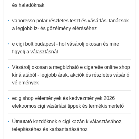
és haladóknak
vaporesso polar részletes teszt és vásárlási tanácsok
a legjobb íz- és gőzélmény eléréséhez
e cigi bolt budapest - hol vásárolj okosan és mire
figyelj a választásnál
Vásárolj okosan a megbízható e cigarette online shop
kínálatából - legjobb árak, akciók és részletes vásárlói
vélemények
ecigishop vélemények és kedvezmények 2026
elektromos cigi vásárlási tippek és termékismertető
Útmutató kezdőknek e cigi kazán kiválasztásához,
telepítéséhez és karbantartásához