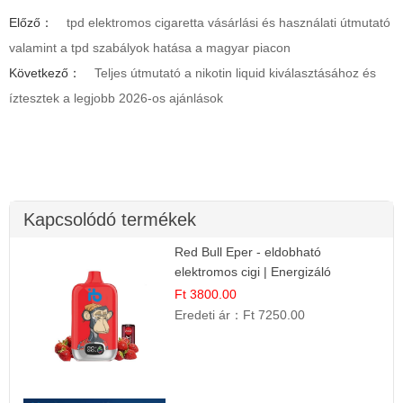
Előző：
tpd elektromos cigaretta vásárlási és használati útmutató
valamint a tpd szabályok hatása a magyar piacon
Következő：
Teljes útmutató a nikotin liquid kiválasztásához és
íztesztek a legjobb 2026-os ajánlások
Kapcsolódó termékek
Red Bull Eper - eldobható
elektromos cigi | Energizáló
Gyümölcs Íz
Ft 3800.00
Eredeti ár：
Ft 7250.00