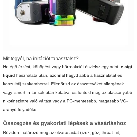
Mit tegyél, ha irritációt tapasztalsz?
Ha égő érzést, köhögést vagy bőrreakciót észlelsz egy adott
e cigi
liquid
használata után, azonnal hagyd abba a használatát és
konzultálj szakemberrel. Ellenőrizd az összetevőket allergének
vagy ismert irritánsok után kutatva, és fontold meg az alacsonyabb
nikotinszintre való váltást vagy a PG-mentesebb, magasabb VG-
arányú folyadékot.
Összegzés és gyakorlati lépések a vásárláshoz
Röviden: határozd meg az elvárásaidat (ízek, gőz, throat-hit,