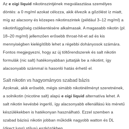
Az
e cigi liquid
nikotinszintjének megválasztása személyes
döntés: a 0 mg/ml azokat célozza, akik élvezik a gőzölést íz miatt,
míg az alacsony és közepes nikotinszintek (például 3–12 mg/ml) a
nikotinfüggőség csökkentésére alkalmasak. A magasabb nikotin (pl.
18–20 mg/ml) jellemzően erősebb throat-hit-et ad és kis
mennyiségben kielégítőbb lehet a régebbi dohányosok számára.
Fontos megjegyezni, hogy az új töltőrendszerek és salt nikotin
formulák (nic salt) hatékonyabban juttatják be a nikotint, így
alacsonyabb számmal is hasonló hatás érhető el.
Salt nikotin vs hagyományos szabad bázis
Azoknak, akik erősebb, mégis simább nikotinélményt szeretnének,
a solnikotin (nicotine salt) alapú
e cigi liquid
alternatíva lehet. A
salt nikotin kevésbé ingerlő, így alacsonyabb ellenállású kis méretű
készülékekben is hatékonyan használható. Ezzel szemben a
szabad bázisú nikotin jobban működik nagyobb watton és DL
(direct lung) stílusú eszközökben.