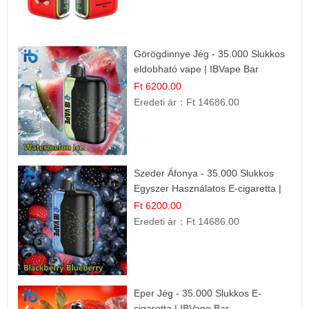
Görögdinnye Jég - 35.000 Slukkos
eldobható vape | IBVape Bar
Frissítő Nyári Íz
Ft 6200.00
Eredeti ár：
Ft 14686.00
Szeder Áfonya - 35.000 Slukkos
Egyszer Használatos E-cigaretta |
Prémium Ízélmény
Ft 6200.00
Eredeti ár：
Ft 14686.00
Eper Jég - 35.000 Slukkos E-
cigaretta | IBVape Bar