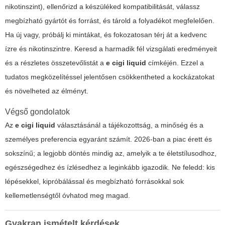
nikotinszint), ellenőrizd a készüléked kompatibilitását, válassz
megbízható gyártót és forrást, és tárold a folyadékot megfelelően.
Ha új vagy, próbálj ki mintákat, és fokozatosan térj át a kedvenc
ízre és nikotinszintre. Keresd a harmadik fél vizsgálati eredményeit
és a részletes összetevőlistát a
e cigi liquid
címkéjén. Ezzel a
tudatos megközelítéssel jelentősen csökkentheted a kockázatokat
és növelheted az élményt.
Végső gondolatok
Az
e cigi liquid
választásánál a tájékozottság, a minőség és a
személyes preferencia egyaránt számít. 2026-ban a piac érett és
sokszínű; a legjobb döntés mindig az, amelyik a te életstílusodhoz,
egészségedhez és ízlésedhez a leginkább igazodik. Ne feledd: kis
lépésekkel, kipróbálással és megbízható forrásokkal sok
kellemetlenségtől óvhatod meg magad.
Gyakran ismételt kérdések