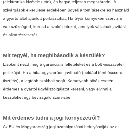
(elektronika kivétele után), és hagyd teljesen megszáradni. A
szivárgások elkerülése érdekében ügyelj a tömítésekre és használd
a gyártó által ajánlott porlasztókat. Ha Győr környékén szervizre
van szükséged, keresd a szaküzleteket, amelyek vállalnak javítást
és alkatrészcserét.
Mit tegyél, ha meghibásodik a készülék?
Elsőként nézd meg a garanciális feltételeket és a bolt visszavételi
politikáját. Ha a hiba egyszerűen javítható (például tömítéscsere,
tisztítás), a legtöbb szakbolt segít. Komolyabb hibák esetén
érdemes a gyártói ügyfélszolgálatot keresni, vagy elvinni a
készüléket egy bevizsgáló szervizbe.
Mit érdemes tudni a jogi környezetről?
Az EU és Magyarország jogi szabályozásai befolyásolják az e-