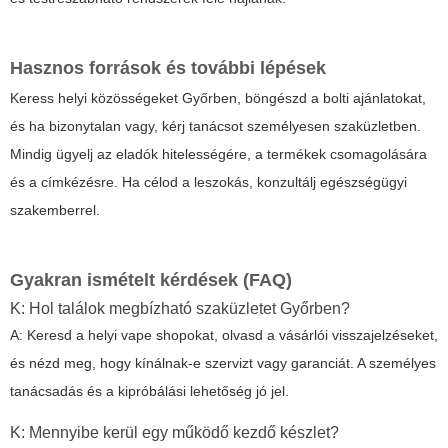
Hasznos források és további lépések
Keress helyi közösségeket Győrben, böngészd a bolti ajánlatokat,
és ha bizonytalan vagy, kérj tanácsot személyesen szaküzletben.
Mindig ügyelj az eladók hitelességére, a termékek csomagolására
és a címkézésre. Ha célod a leszokás, konzultálj egészségügyi
szakemberrel.
Gyakran ismételt kérdések (FAQ)
K: Hol találok megbízható szaküzletet Győrben?
A: Keresd a helyi vape shopokat, olvasd a vásárlói visszajelzéseket,
és nézd meg, hogy kínálnak-e szervizt vagy garanciát. A személyes
tanácsadás és a kipróbálási lehetőség jó jel.
K: Mennyibe kerül egy működő kezdő készlet?