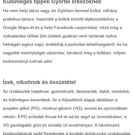
Különleges tippek Győrbe érkezőknek
Ha nem helyi lakos vagy, és Győrben keresel boltot, néhány
praktikus tanács: használd a boltok közötti tájékozódáshoz a
Google Maps-et és a helyi Facebook-csoportokat; nézd meg a
nyitvatartási időket (kis üzletek gyakran nem tartanak nyitva
hétvégén egész nap); érdeklődj a parkolási lehetőségekről; és ha
nagyobb mennyiséget vásárolsz, kérdezd meg a boltban, milyen
kedvezményt tudnak adni.
Ízek, nikotinok és összetétel
Az ízválaszték hatalmas: gyümölcsök, desszertek, italok, mentolok
és különleges keverékek. Az e-folyadékok alapja általában a
propilén-glikol (PG), növényi glicerin (VG), aroma és opcionálisan
nikotin. A PG erősebb throat-hit-et ad és segít az ízvivődésben; a
VG gazdagabb gőzt és simább ízt eredményez. A nikotinszint
kiválasztásánál vedd figyelembe a korábbi dohányzási szokásaidat