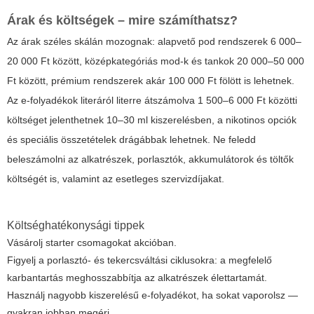
Árak és költségek – mire számíthatsz?
Az árak széles skálán mozognak: alapvető pod rendszerek 6 000–
20 000 Ft között, középkategóriás mod-k és tankok 20 000–50 000
Ft között, prémium rendszerek akár 100 000 Ft fölött is lehetnek.
Az e-folyadékok literáról literre átszámolva 1 500–6 000 Ft közötti
költséget jelenthetnek 10–30 ml kiszerelésben, a nikotinos opciók
és speciális összetételek drágábbak lehetnek. Ne feledd
beleszámolni az alkatrészek, porlasztók, akkumulátorok és töltők
költségét is, valamint az esetleges szervizdíjakat.
Költséghatékonysági tippek
Vásárolj starter csomagokat akcióban.
Figyelj a porlasztó- és tekercsváltási ciklusokra: a megfelelő
karbantartás meghosszabbítja az alkatrészek élettartamát.
Használj nagyobb kiszerelésű e-folyadékot, ha sokat vaporolsz —
gyakran jobban megéri.