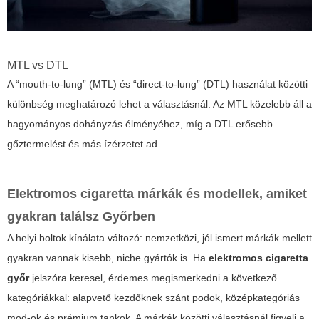
MTL vs DTL
A “mouth-to-lung” (MTL) és “direct-to-lung” (DTL) használat közötti
különbség meghatározó lehet a választásnál. Az MTL közelebb áll a
hagyományos dohányzás élményéhez, míg a DTL erősebb
gőztermelést és más ízérzetet ad.
Elektromos cigaretta márkák és modellek, amiket
gyakran találsz Győrben
A helyi boltok kínálata változó: nemzetközi, jól ismert márkák mellett
gyakran vannak kisebb, niche gyártók is. Ha
elektromos cigaretta
győr
jelszóra keresel, érdemes megismerkedni a következő
kategóriákkal: alapvető kezdőknek szánt podok, középkategóriás
mod-ok és prémium tankok. A márkák közötti választásnál figyelj a