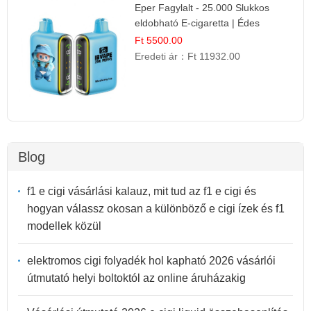
Eper Fagylalt - 25.000 Slukkos
eldobható E-cigaretta | Édes
Desszert Íz
Ft 5500.00
Eredeti ár：
Ft 11932.00
Blog
f1 e cigi vásárlási kalauz, mit tud az f1 e cigi és
hogyan válassz okosan a különböző e cigi ízek és f1
modellek közül
elektromos cigi folyadék hol kapható 2026 vásárlói
útmutató helyi boltoktól az online áruházakig