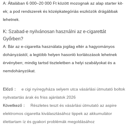
A: Általában 6 000–20 000 Ft között mozognak az alap starter kit-
ek; a pod rendszerek és középkategóriás eszközök drágábbak
lehetnek.
K: Szabad-e nyilvánosan használni az e-cigarettát
Győrben?
A: Bár az e-cigaretta használata jogilag eltér a hagyományos
dohányzástól, a legtöbb helyen hasonló korlátozások lehetnek
érvényben; mindig tartsd tiszteletben a helyi szabályokat és a
nemdohányzókat.
Előző：
e cigi nyíregyháza selyem utca vásárlási útmutató boltok
nyitvatartás árak és friss ajánlatok 2026
Következő：
Részletes teszt és vásárlási útmutató az aspire
elektromos cigaretta kiválasztásához tippek az akkumulátor
élettartam íz és gyakori problémák megoldásához