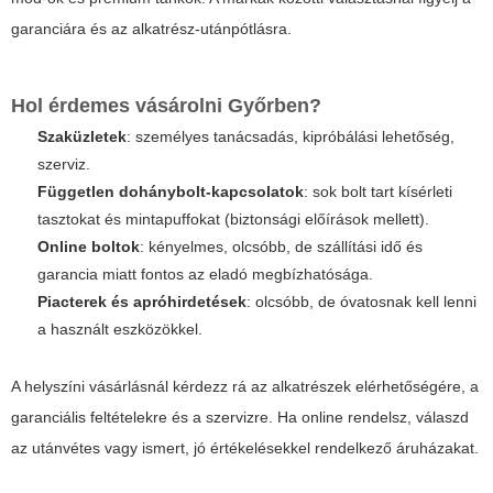
garanciára és az alkatrész-utánpótlásra.
Hol érdemes vásárolni Győrben?
Szaküzletek
: személyes tanácsadás, kipróbálási lehetőség,
szerviz.
Független dohánybolt-kapcsolatok
: sok bolt tart kísérleti
tasztokat és mintapuffokat (biztonsági előírások mellett).
Online boltok
: kényelmes, olcsóbb, de szállítási idő és
garancia miatt fontos az eladó megbízhatósága.
Piacterek és apróhirdetések
: olcsóbb, de óvatosnak kell lenni
a használt eszközökkel.
A helyszíni vásárlásnál kérdezz rá az alkatrészek elérhetőségére, a
garanciális feltételekre és a szervizre. Ha online rendelsz, válaszd
az utánvétes vagy ismert, jó értékelésekkel rendelkező áruházakat.