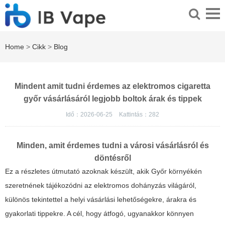
Home
>
Cikk
>
Blog
Mindent amit tudni érdemes az elektromos cigaretta
győr vásárlásáról legjobb boltok árak és tippek
Idő：2026-06-25
Kattintás：
282
Minden, amit érdemes tudni a városi vásárlásról és
döntésről
Ez a részletes útmutató azoknak készült, akik Győr környékén
szeretnének tájékozódni az elektromos dohányzás világáról,
különös tekintettel a helyi vásárlási lehetőségekre, árakra és
gyakorlati tippekre. A cél, hogy átfogó, ugyanakkor könnyen