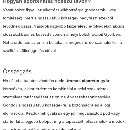
Hogyan spórolhatsz hosszú távon?
Vásárláskor figyelj az alkatrész-ellátottságra (porlasztók, üveg,
tömítések), mert a hosszú távú költségek nagyrészt ezekből
tevődnek össze. Vásárolj nagyobb kiszerelésű e-folyadékot akciós
időszakokban, és kövesd nyomon a helyi boltok akcióit Győrben.
Néha érdemes az online boltokat is megnézni, de számolni kell a
szállítási költséggel és idővel.
Összegzés
Ha célod a tudatos vásárlás a
elektromos cigaretta győr
környékén, akkor érdemes kombinálni a helyi szaküzletek
személyes tanácsadását az online ár-összehasonlításokkal.
Gondolj a hosszú távú költségekre, a biztonságra és a jogi
előírásokra. Kezdőknek gyakran egy jól megválasztott pod vagy
starter kit a legjobb belépő, míg a tapasztalt felhasználók a modok
és testreszabható rendszerek felé hajlanak.