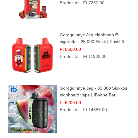
Eredeti ár：
Ft 7250.00
Görögdinnye Jég eldobható E-
cigaretta - 25.000 Slukk | Frissítő
Nyári Íz
Ft 5500.00
Eredeti ár：
Ft 11932.00
Görögdinnye Jég - 35.000 Slukkos
eldobható vape | IBVape Bar
Frissítő Nyári Íz
Ft 6200.00
Eredeti ár：
Ft 14686.00