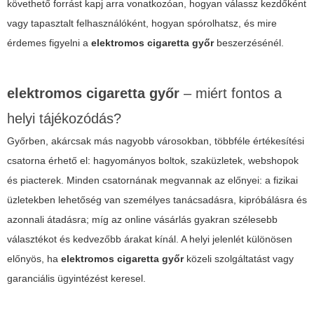
követhető forrást kapj arra vonatkozóan, hogyan válassz kezdőként
vagy tapasztalt felhasználóként, hogyan spórolhatsz, és mire
érdemes figyelni a
elektromos cigaretta győr
beszerzésénél.
elektromos cigaretta győr
– miért fontos a
helyi tájékozódás?
Győrben, akárcsak más nagyobb városokban, többféle értékesítési
csatorna érhető el: hagyományos boltok, szaküzletek, webshopok
és piacterek. Minden csatornának megvannak az előnyei: a fizikai
üzletekben lehetőség van személyes tanácsadásra, kipróbálásra és
azonnali átadásra; míg az online vásárlás gyakran szélesebb
választékot és kedvezőbb árakat kínál. A helyi jelenlét különösen
előnyös, ha
elektromos cigaretta győr
közeli szolgáltatást vagy
garanciális ügyintézést keresel.