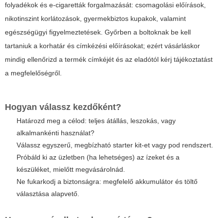
folyadékok és e-cigaretták forgalmazását: csomagolási előírások,
nikotinszint korlátozások, gyermekbiztos kupakok, valamint
egészségügyi figyelmeztetések. Győrben a boltoknak be kell
tartaniuk a korhatár és címkézési előírásokat; ezért vásárláskor
mindig ellenőrizd a termék címkéjét és az eladótól kérj tájékoztatást
a megfelelőségről.
Hogyan válassz kezdőként?
Határozd meg a célod: teljes átállás, leszokás, vagy
alkalmankénti használat?
Válassz egyszerű, megbízható starter kit-et vagy pod rendszert.
Próbáld ki az üzletben (ha lehetséges) az ízeket és a
készüléket, mielőtt megvásárolnád.
Ne fukarkodj a biztonságra: megfelelő akkumulátor és töltő
választása alapvető.