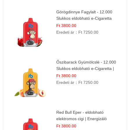
Görögdinnye Fagylalt - 12.000
Slukkos eldobható e-Cigaretta
Ft 3800.00
Eredeti ár：
Ft 7250.00
Őszibarack Gyümölcslé - 12.000
Slukkos eldobható e-Cigaretta |
Friss Gyümölcs Íz
Ft 3800.00
Eredeti ár：
Ft 7250.00
Red Bull Eper - eldobható
elektromos cigi | Energizáló
Gyümölcs Íz
Ft 3800.00