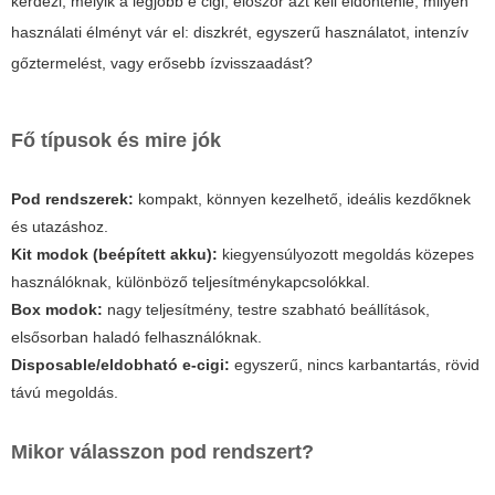
kérdezi,
melyik a legjobb e cigi
, először azt kell eldöntenie, milyen
használati élményt vár el: diszkrét, egyszerű használatot, intenzív
gőztermelést, vagy erősebb ízvisszaadást?
Fő típusok és mire jók
Pod rendszerek:
kompakt, könnyen kezelhető, ideális kezdőknek
és utazáshoz.
Kit modok (beépített akku):
kiegyensúlyozott megoldás közepes
használóknak, különböző teljesítménykapcsolókkal.
Box modok:
nagy teljesítmény, testre szabható beállítások,
elsősorban haladó felhasználóknak.
Disposable/eldobható e-cigi:
egyszerű, nincs karbantartás, rövid
távú megoldás.
Mikor válasszon pod rendszert?