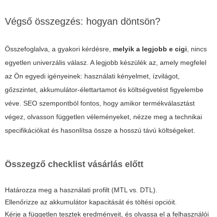
Végső összegzés: hogyan döntsön?
Összefoglalva, a gyakori kérdésre,
melyik a legjobb e cigi
, nincs
egyetlen univerzális válasz. A legjobb készülék az, amely megfelel
az Ön egyedi igényeinek: használati kényelmet, ízvilágot,
gőzszintet, akkumulátor-élettartamot és költségvetést figyelembe
véve. SEO szempontból fontos, hogy amikor termékválasztást
végez, olvasson független véleményeket, nézze meg a technikai
specifikációkat és hasonlítsa össze a hosszú távú költségeket.
Összegző checklist vásárlás előtt
Határozza meg a használati profilt (MTL vs. DTL).
Ellenőrizze az akkumulátor kapacitását és töltési opcióit.
Kérje a független tesztek eredményeit, és olvassa el a felhasználói