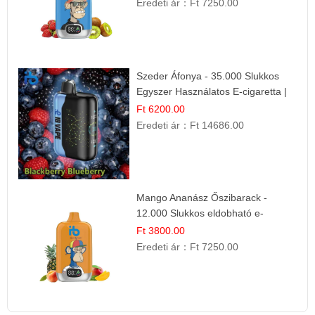
Eredeti ár：
Ft 7250.00
Szeder Áfonya - 35.000 Slukkos
Egyszer Használatos E-cigaretta |
Prémium Ízélmény
Ft 6200.00
Eredeti ár：
Ft 14686.00
Mango Ananász Őszibarack -
12.000 Slukkos eldobható e-
Cigaretta
Ft 3800.00
Eredeti ár：
Ft 7250.00