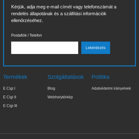
Kérjük, adja meg e-mail címét vagy telefonszámát a
rendelés állapotának és a szállítási információk
ellenőrzéséhez.
Postafiók / Telefon
Termékek
Szolgáltatások
Politika
E Cigi I
Blog
Adatvédelmi irányelvek
E Cigi II
Webhelytérkép
E Cigi III