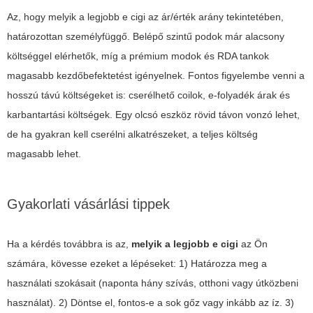
Az, hogy melyik a legjobb e cigi az ár/érték arány tekintetében,
határozottan személyfüggő. Belépő szintű podok már alacsony
költséggel elérhetők, míg a prémium modok és RDA tankok
magasabb kezdőbefektetést igényelnek. Fontos figyelembe venni a
hosszú távú költségeket is: cserélhető coilok, e-folyadék árak és
karbantartási költségek. Egy olcsó eszköz rövid távon vonzó lehet,
de ha gyakran kell cserélni alkatrészeket, a teljes költség
magasabb lehet.
Gyakorlati vásárlási tippek
Ha a kérdés továbbra is az,
melyik a legjobb e cigi
az Ön
számára, kövesse ezeket a lépéseket: 1) Határozza meg a
használati szokásait (naponta hány szívás, otthoni vagy útközbeni
használat). 2) Döntse el, fontos-e a sok gőz vagy inkább az íz. 3)