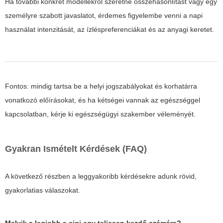
Ha további konkrét modellekről szeretne összehasonlítást vagy egy
személyre szabott javaslatot, érdemes figyelembe venni a napi
használat intenzitását, az ízléspreferenciákat és az anyagi keretet.
Fontos: mindig tartsa be a helyi jogszabályokat és korhatárra
vonatkozó előírásokat, és ha kétségei vannak az egészséggel
kapcsolatban, kérje ki egészségügyi szakember véleményét.
Gyakran Ismételt Kérdések (FAQ)
A következő részben a leggyakoribb kérdésekre adunk rövid,
gyakorlatias válaszokat.