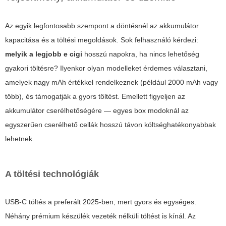
Az egyik legfontosabb szempont a döntésnél az akkumulátor
kapacitása és a töltési megoldások. Sok felhasználó kérdezi:
melyik a legjobb e cigi
hosszú napokra, ha nincs lehetőség
gyakori töltésre? Ilyenkor olyan modelleket érdemes választani,
amelyek nagy mAh értékkel rendelkeznek (például 2000 mAh vagy
több), és támogatják a gyors töltést. Emellett figyeljen az
akkumulátor cserélhetőségére — egyes box modoknál az
egyszerűen cserélhető cellák hosszú távon költséghatékonyabbak
lehetnek.
A töltési technológiák
USB-C töltés a preferált 2025-ben, mert gyors és egységes.
Néhány prémium készülék vezeték nélküli töltést is kínál. Az