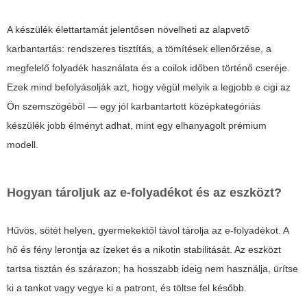
A készülék élettartamát jelentősen növelheti az alapvető
karbantartás: rendszeres tisztítás, a tömítések ellenőrzése, a
megfelelő folyadék használata és a coilok időben történő cseréje.
Ezek mind befolyásolják azt, hogy végül melyik a legjobb e cigi az
Ön szemszögéből — egy jól karbantartott középkategóriás
készülék jobb élményt adhat, mint egy elhanyagolt prémium
modell.
Hogyan tároljuk az e-folyadékot és az eszközt?
Hűvös, sötét helyen, gyermekektől távol tárolja az e-folyadékot. A
hő és fény lerontja az ízeket és a nikotin stabilitását. Az eszközt
tartsa tisztán és szárazon; ha hosszabb ideig nem használja, ürítse
ki a tankot vagy vegye ki a patront, és töltse fel később.