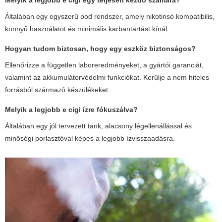
Melyik a legjobb e cigi egy teljesen kezdő számára?
Általában egy egyszerű pod rendszer, amely nikotinsó kompatibilis,
könnyű használatot és minimális karbantartást kínál.
Hogyan tudom biztosan, hogy egy eszköz biztonságos?
Ellenőrizze a független laboreredményeket, a gyártói garanciát,
valamint az akkumulátorvédelmi funkciókat. Kerülje a nem hiteles
forrásból származó készülékeket.
Melyik a legjobb e cigi ízre fókuszálva?
Általában egy jól tervezett tank, alacsony légellenállással és
minőségi porlasztóval képes a legjobb ízvisszaadásra.