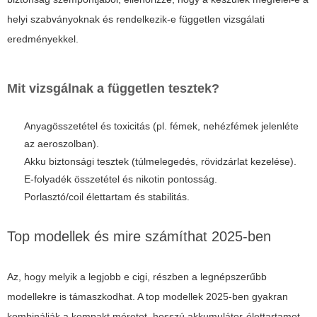
helyi szabványoknak és rendelkezik-e független vizsgálati
eredményekkel.
Mit vizsgálnak a független tesztek?
Anyagösszetétel és toxicitás (pl. fémek, nehézfémek jelenléte
az aeroszolban).
Akku biztonsági tesztek (túlmelegedés, rövidzárlat kezelése).
E-folyadék összetétel és nikotin pontosság.
Porlasztó/coil élettartam és stabilitás.
Top modellek és mire számíthat 2025-ben
Az, hogy melyik a legjobb e cigi, részben a legnépszerűbb
modellekre is támaszkodhat. A top modellek 2025-ben gyakran
kombinálják a kompakt méretet, hosszú akkumulátor-élettartamot