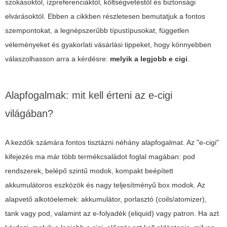
szokásoktól, ízpreferenciáktól, költségvetéstől és biztonsági
elvárásoktól. Ebben a cikkben részletesen bemutatjuk a fontos
szempontokat, a legnépszerűbb típustípusokat, független
véleményeket és gyakorlati vásárlási tippeket, hogy könnyebben
válaszolhasson arra a kérdésre:
melyik a legjobb e cigi
.
Alapfogalmak: mit kell érteni az e-cigi
világában?
A kezdők számára fontos tisztázni néhány alapfogalmat. Az "e-cigi"
kifejezés ma már több termékcsaládot foglal magában: pod
rendszerek, belépő szintű modok, kompakt beépített
akkumulátoros eszközök és nagy teljesítményű box modok. Az
alapvető alkotóelemek: akkumulátor, porlasztó (coils/atomizer),
tank vagy pod, valamint az e-folyadék (eliquid) vagy patron. Ha azt