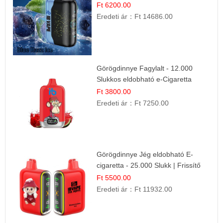
Ízélmény
Ft 6200.00
Eredeti ár：
Ft 14686.00
Görögdinnye Fagylalt - 12.000
Slukkos eldobható e-Cigaretta
Ft 3800.00
Eredeti ár：
Ft 7250.00
Görögdinnye Jég eldobható E-
cigaretta - 25.000 Slukk | Frissítő
Nyári Íz
Ft 5500.00
Eredeti ár：
Ft 11932.00