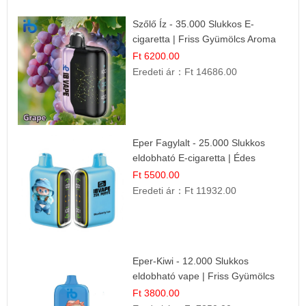
Szőlő Íz - 35.000 Slukkos E-
cigaretta | Friss Gyümölcs Aroma
Ft 6200.00
Eredeti ár：
Ft 14686.00
Eper Fagylalt - 25.000 Slukkos
eldobható E-cigaretta | Édes
Desszert Íz
Ft 5500.00
Eredeti ár：
Ft 11932.00
Eper-Kiwi - 12.000 Slukkos
eldobható vape | Friss Gyümölcs
Kombináció
Ft 3800.00