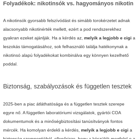
Folyadékok: nikotinsók vs. hagyományos nikotin
A nikotinsók gyorsabb felszívódást és simább torokérzetet adnak
alacsonyabb nikotinérték mellett, ezért a pod rendszerekhez
gyakran ezeket ajánlják. Ha a kérdés az,
melyik a legjobb e cigi
a
leszokás támogatásához, sok felhasználó találja hatékonynak a
nikotinsó alapú folyadékokat kombinálva egy könnyen kezelhető
poddal.
Biztonság, szabályozások és független tesztek
2025-ben a piac átláthatósága és a független tesztek szerepe
egyre nő. A független laboratóriumi vizsgálatok, gyártói COA
dokumentumok és a minőségbiztosítási tanúsítványok fontos
mércék. Ha komolyan érdekli a kérdés,
melyik a legjobb e cigi
a
biztonság szempontjából, ellenőrizze, hogy a készülék megfelel-e a