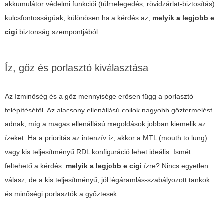
akkumulátor védelmi funkciói (túlmelegedés, rövidzárlat-biztosítás)
kulcsfontosságúak, különösen ha a kérdés az,
melyik a legjobb e
cigi
biztonság szempontjából.
Íz, gőz és porlasztó kiválasztása
Az ízminőség és a gőz mennyisége erősen függ a porlasztó
felépítésétől. Az alacsony ellenállású coilok nagyobb gőztermelést
adnak, míg a magas ellenállású megoldások jobban kiemelik az
ízeket. Ha a prioritás az intenzív íz, akkor a MTL (mouth to lung)
vagy kis teljesítményű RDL konfiguráció lehet ideális. Ismét
feltehető a kérdés:
melyik a legjobb e cigi
ízre? Nincs egyetlen
válasz, de a kis teljesítményű, jól légáramlás-szabályozott tankok
és minőségi porlasztók a győztesek.