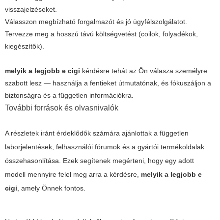
visszajelzéseket.
Válasszon megbízható forgalmazót és jó ügyfélszolgálatot.
Tervezze meg a hosszú távú költségvetést (coilok, folyadékok,
kiegészítők).
melyik a legjobb e cigi
kérdésre tehát az Ön válasza személyre
szabott lesz — használja a fentieket útmutatónak, és fókuszáljon a
biztonságra és a független információkra.
További források és olvasnivalók
A részletek iránt érdeklődők számára ajánlottak a független
laborjelentések, felhasználói fórumok és a gyártói termékoldalak
összehasonlítása. Ezek segítenek megérteni, hogy egy adott
modell mennyire felel meg arra a kérdésre,
melyik a legjobb e
cigi
, amely Önnek fontos.