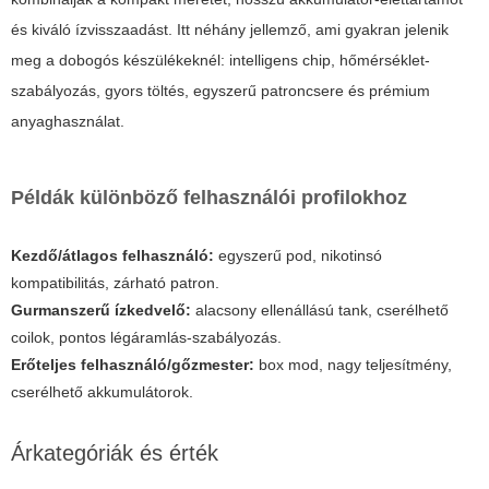
és kiváló ízvisszaadást. Itt néhány jellemző, ami gyakran jelenik
meg a dobogós készülékeknél: intelligens chip, hőmérséklet-
szabályozás, gyors töltés, egyszerű patroncsere és prémium
anyaghasználat.
Példák különböző felhasználói profilokhoz
Kezdő/átlagos felhasználó:
egyszerű pod, nikotinsó
kompatibilitás, zárható patron.
Gurmanszerű ízkedvelő:
alacsony ellenállású tank, cserélhető
coilok, pontos légáramlás-szabályozás.
Erőteljes felhasználó/gőzmester:
box mod, nagy teljesítmény,
cserélhető akkumulátorok.
Árkategóriák és érték