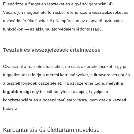
Ellenőrizze a független teszteket és a gyártói garanciát. 4)
Vásároljon megbízható forrásból, ellenőrizze a visszajelzéseket és
a vásárlói értékeléseket. 5) Ne spóroljon az alapvető biztonsági
funkciókon — az akkumulátorvédelem létfontosságú.
Tesztek és visszajelzések értelmezése
Olvassa el a részletes teszteket, ne csak az értékeléseket. Egy jó
független teszt leírja a mérési körülményeket, a firmware verziót és
a tesztelt folyadék összetételét. Ha azt szeretné tudni,
melyik a
legjobb e cigi
egy teljesítményteszt alapján, figyeljen a
konzisztenciára és a hosszú távú stabilitásra, nem csak a kezdeti
hatásra.
Karbantartás és élettartam növelése