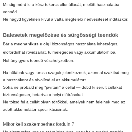
Mindig mérd le a kész tekercs ellenállását, mielőtt használatba
vennéd.
Ne hagyd figyelmen kívül a vatta megfelelő nedvesítését indításkor.
Balesetek megelőzése és sürgősségi teendők
Bár a
mechanikus e cigi
biztonságos használata lehetséges,
előfordulhat rövidzárlat, túlmelegedés vagy akkumulátorhiba.
Néhány gyors teendő vészhelyzetben:
Ha hőlábak vagy furcsa szagok jelentkeznek, azonnal szakítsd meg
a használatot és távolítsd el az akkumulátort.
Soha ne próbáld meg "javítani" a cellát — dobd ki sérült cellákat
biztonságosan, betartva a helyi előírásokat.
Ne töltsd fel a cellát olyan töltőkkel, amelyek nem felelnek meg az
adott akkumulátor specifikációinak.
Mikor kell szakemberhez fordulni?