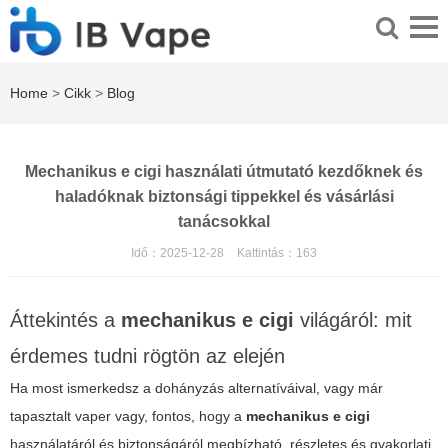
Home
>
Cikk
>
Blog
Mechanikus e cigi használati útmutató kezdőknek és
haladóknak biztonsági tippekkel és vásárlási
tanácsokkal
Idő：2025-12-28
Kattintás：
163
Áttekintés a
mechanikus e cigi
világáról: mit
érdemes tudni rögtön az elején
Ha most ismerkedsz a dohányzás alternatíváival, vagy már
tapasztalt vaper vagy, fontos, hogy a
mechanikus e cigi
használatáról és biztonságáról megbízható, részletes és gyakorlati