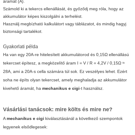
áramát (A).
Számold ki a tekercs ellenállását, és győződj meg róla, hogy az
akkumulátor képes kiszolgálni a terhelést.
Használj megbízható kalkulátort vagy táblázatot, és mindig hagyj
biztonsági tartalékot.
Gyakorlati példa
Ha van egy 20A-re hitelesített akkumulátorod és 0,15Ω ellenállású
tekercset építesz, a megközelítő áram I = V / R = 4,2V / 0,15Ω ≈
28A, ami a 20A-s cella számára túl sok. Ez veszélyes lehet. Ezért
soha ne építs olyan tekercset, amely meghaladja az akkumulátor
kivehető áramát, ha
mechanikus e cigi
-t használsz.
Vásárlási tanácsok: mire költs és mire ne?
A
mechanikus e cigi
kiválasztásánál a következő szempontok
legyenek elsődlegesek: