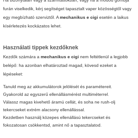
Ha bizonytalan vagy a számításokban, vagy ha a modod gombja
furán viselkedik, kérj segítséget tapasztalt vaper közösségtől vagy
egy megbízható szerviztől. A
mechanikus e cigi
esetén a laikus
kísérletezés kockázatos lehet.
Használati tippek kezdőknek
Kezdők számára a
mechanikus e cigi
nem feltétlenül a legjobb
belépő: ha azonban elhatároztad magad, kövesd ezeket a
lépéseket:
Tanuld meg az akkumulátorok jelölését és paramétereit.
Gyakorold az egyszerű ellenállásmérést multiméterrel.
Válassz magas kivehető áramú cellát, és soha ne rush-olj
tekercseket extrém alacsony ellenállással.
Kezdetben használj közepes ellenállású tekercseket és
fokozatosan csökkentsd, amint nő a tapasztalatod.