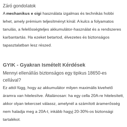
Záró gondolatok
A
mechanikus e cigi
használata izgalmas és technikás hobbi
lehet, amely prémium teljesítményt kínál. A kulcs a folyamatos
tanulás, a felelősségteljes akkumulátor-használat és a rendszeres
karbantartás. Ha ezeket betartod, élvezetes és biztonságos
tapasztalatban lesz részed.
GYIK - Gyakran Ismételt Kérdések
Mennyi ellenállás biztonságos egy tipikus 18650-es
cellával?
Ez attól függ, hogy az akkumulátor milyen maximális kivehető
áramra van hitelesítve. Általánosan: ha egy cella 20A-re hitelesített,
akkor olyan tekercset válassz, amelynél a számított áramerősség
nem haladja meg a 20A-t, inkább hagyj 20-30%-os biztonsági
tartalékot.