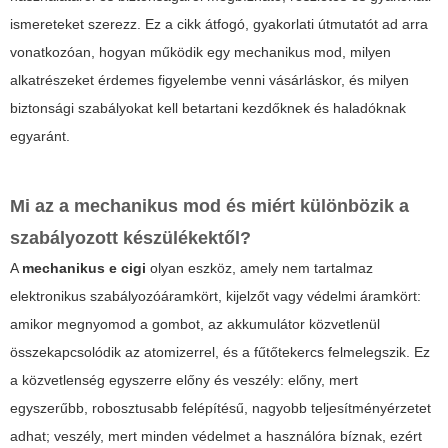
ismereteket szerezz. Ez a cikk átfogó, gyakorlati útmutatót ad arra
vonatkozóan, hogyan működik egy mechanikus mod, milyen
alkatrészeket érdemes figyelembe venni vásárláskor, és milyen
biztonsági szabályokat kell betartani kezdőknek és haladóknak
egyaránt.
Mi az a mechanikus mod és miért különbözik a
szabályozott készülékektől?
A
mechanikus e cigi
olyan eszköz, amely nem tartalmaz
elektronikus szabályozóáramkört, kijelzőt vagy védelmi áramkört:
amikor megnyomod a gombot, az akkumulátor közvetlenül
összekapcsolódik az atomizerrel, és a fűtőtekercs felmelegszik. Ez
a közvetlenség egyszerre előny és veszély: előny, mert
egyszerűbb, robosztusabb felépítésű, nagyobb teljesítményérzetet
adhat; veszély, mert minden védelmet a használóra bíznak, ezért