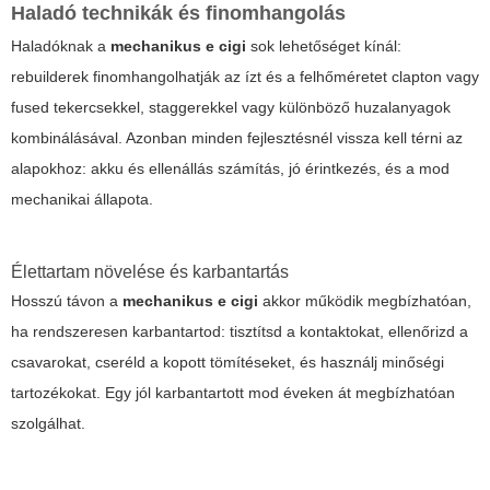
Haladó technikák és finomhangolás
Haladóknak a
mechanikus e cigi
sok lehetőséget kínál:
rebuilderek finomhangolhatják az ízt és a felhőméretet clapton vagy
fused tekercsekkel, staggerekkel vagy különböző huzalanyagok
kombinálásával. Azonban minden fejlesztésnél vissza kell térni az
alapokhoz: akku és ellenállás számítás, jó érintkezés, és a mod
mechanikai állapota.
Élettartam növelése és karbantartás
Hosszú távon a
mechanikus e cigi
akkor működik megbízhatóan,
ha rendszeresen karbantartod: tisztítsd a kontaktokat, ellenőrizd a
csavarokat, cseréld a kopott tömítéseket, és használj minőségi
tartozékokat. Egy jól karbantartott mod éveken át megbízhatóan
szolgálhat.