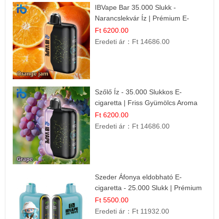
IBVape Bar 35.000 Slukk -
Narancslekvár Íz | Prémium E-
cigaretta
Ft 6200.00
Eredeti ár：
Ft 14686.00
Szőlő Íz - 35.000 Slukkos E-
cigaretta | Friss Gyümölcs Aroma
Ft 6200.00
Eredeti ár：
Ft 14686.00
Szeder Áfonya eldobható E-
cigaretta - 25.000 Slukk | Prémium
Gyümölcs Íz
Ft 5500.00
Eredeti ár：
Ft 11932.00