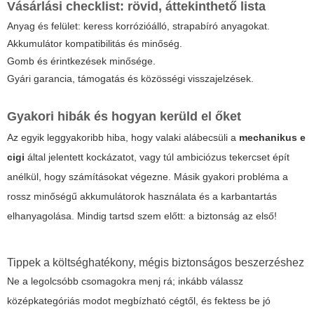
Vásárlási checklist: rövid, áttekinthető lista
Anyag és felület: keress korrózióálló, strapabíró anyagokat.
Akkumulátor kompatibilitás és minőség.
Gomb és érintkezések minősége.
Gyári garancia, támogatás és közösségi visszajelzések.
Gyakori hibák és hogyan kerüld el őket
Az egyik leggyakoribb hiba, hogy valaki alábecsüli a
mechanikus e
cigi
által jelentett kockázatot, vagy túl ambiciózus tekercset épít
anélkül, hogy számításokat végezne. Másik gyakori probléma a
rossz minőségű akkumulátorok használata és a karbantartás
elhanyagolása. Mindig tartsd szem előtt: a biztonság az első!
Tippek a költséghatékony, mégis biztonságos beszerzéshez
Ne a legolcsóbb csomagokra menj rá; inkább válassz
középkategóriás modot megbízható cégtől, és fektess be jó