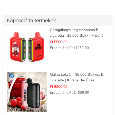
Kapcsolódó termékek
Görögdinnye Jég eldobható E-
cigaretta - 25.000 Slukk | Frissítő
Nyári Íz
Ft 5500.00
Eredeti ár：
Ft 11932.00
Málna Lekvár - 35.000 Slukkos E-
cigaretta | IBVape Bar Édes
Gyümölcs Íz
Ft 6200.00
Eredeti ár：
Ft 14686.00