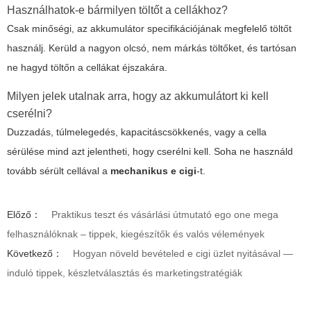
Használhatok-e bármilyen töltőt a cellákhoz?
Csak minőségi, az akkumulátor specifikációjának megfelelő töltőt
használj. Kerüld a nagyon olcsó, nem márkás töltőket, és tartósan
ne hagyd töltőn a cellákat éjszakára.
Milyen jelek utalnak arra, hogy az akkumulátort ki kell
cserélni?
Duzzadás, túlmelegedés, kapacitáscsökkenés, vagy a cella
sérülése mind azt jelentheti, hogy cserélni kell. Soha ne használd
tovább sérült cellával a
mechanikus e cigi
-t.
Előző：
Praktikus teszt és vásárlási útmutató ego one mega
felhasználóknak – tippek, kiegészítők és valós vélemények
Következő：
Hogyan növeld bevételed e cigi üzlet nyitásával —
induló tippek, készletválasztás és marketingstratégiák