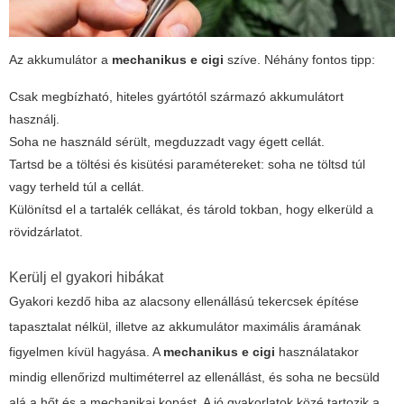
Az akkumulátor a
mechanikus e cigi
szíve. Néhány fontos tipp:
Csak megbízható, hiteles gyártótól származó akkumulátort
használj.
Soha ne használd sérült, megduzzadt vagy égett cellát.
Tartsd be a töltési és kisütési paramétereket: soha ne töltsd túl
vagy terheld túl a cellát.
Különítsd el a tartalék cellákat, és tárold tokban, hogy elkerüld a
rövidzárlatot.
Kerülj el gyakori hibákat
Gyakori kezdő hiba az alacsony ellenállású tekercsek építése
tapasztalat nélkül, illetve az akkumulátor maximális áramának
figyelmen kívül hagyása. A
mechanikus e cigi
használatakor
mindig ellenőrizd multiméterrel az ellenállást, és soha ne becsüld
alá a hőt és a mechanikai kopást. A jó gyakorlatok közé tartozik a