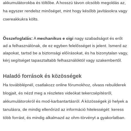
akkumulátorokba és töltőbe. A hosszú távon olcsóbb megoldás az,
ha egyszer rendelsz minőséget, mint hogy később javításokra vagy
csereakkukra költs.
Összefoglalás:
A
mechanikus e cigi
nagy szabadságot és erőt
ad a felhasználónak, de ez egyben felelősséget is jelent. Ismerd az
alapokat, tartsd be a biztonsági előírásokat, és ha bizonytalan vagy,
kérj segítséget tapasztaltabb felhasználóktól vagy szakembertől.
Haladó források és közösségek
Ha továbblépnél, csatlakozz online fórumokhoz, olvass rebuilderek
blogjait, és nézd meg a részletes videókat tekercsépítésről,
akkumulátorokról és mod-karbantartásról. A közösségek jó helyek a
tanulásra, de mindig ellenőrizd az információ hitelességét: keress
több forrást, és mindig alkalmazd az ohm-törvényt a gyakorlatban.