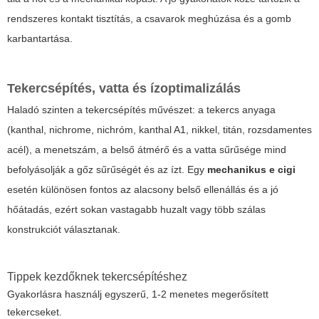
rendszeres kontakt tisztítás, a csavarok meghúzása és a gomb
karbantartása.
Tekercsépítés, vatta és ízoptimalizálás
Haladó szinten a tekercsépítés művészet: a tekercs anyaga
(kanthal, nichrome, nichróm, kanthal A1, nikkel, titán, rozsdamentes
acél), a menetszám, a belső átmérő és a vatta sűrűsége mind
befolyásolják a gőz sűrűségét és az ízt. Egy
mechanikus e cigi
esetén különösen fontos az alacsony belső ellenállás és a jó
hőátadás, ezért sokan vastagabb huzalt vagy több szálas
konstrukciót választanak.
Tippek kezdőknek tekercsépítéshez
Gyakorlásra használj egyszerű, 1-2 menetes megerősített
tekercseket.