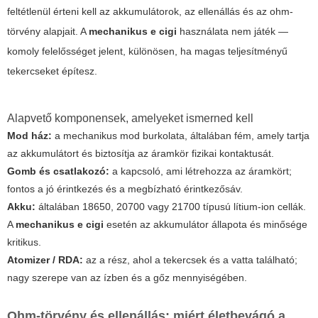
feltétlenül érteni kell az akkumulátorok, az ellenállás és az ohm-
törvény alapjait. A
mechanikus e cigi
használata nem játék —
komoly felelősséget jelent, különösen, ha magas teljesítményű
tekercseket építesz.
Alapvető komponensek, amelyeket ismerned kell
Mod ház:
a mechanikus mod burkolata, általában fém, amely tartja
az akkumulátort és biztosítja az áramkör fizikai kontaktusát.
Gomb és csatlakozó:
a kapcsoló, ami létrehozza az áramkört;
fontos a jó érintkezés és a megbízható érintkezősáv.
Akku:
általában 18650, 20700 vagy 21700 típusú lítium-ion cellák.
A
mechanikus e cigi
esetén az akkumulátor állapota és minősége
kritikus.
Atomizer / RDA:
az a rész, ahol a tekercsek és a vatta található;
nagy szerepe van az ízben és a gőz mennyiségében.
Ohm-törvény és ellenállás: miért életbevágó a