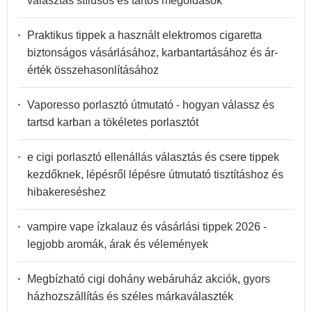
választás stílusos és tartós megoldások
Praktikus tippek a használt elektromos cigaretta
biztonságos vásárlásához, karbantartásához és ár-
érték összehasonlításához
Vaporesso porlasztó útmutató - hogyan válassz és
tartsd karban a tökéletes porlasztót
e cigi porlasztó ellenállás választás és csere tippek
kezdőknek, lépésről lépésre útmutató tisztításhoz és
hibakereséshez
vampire vape ízkalauz és vásárlási tippek 2026 -
legjobb aromák, árak és vélemények
Megbízható cigi dohány webáruház akciók, gyors
házhozszállítás és széles márkaválaszték