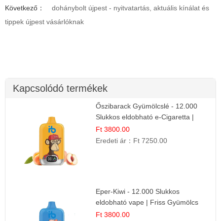
Következő：
dohánybolt újpest - nyitvatartás, aktuális kínálat és
tippek újpest vásárlóknak
Kapcsolódó termékek
Őszibarack Gyümölcslé - 12.000
Slukkos eldobható e-Cigaretta |
Friss Gyümölcs Íz
Ft 3800.00
Eredeti ár：
Ft 7250.00
Eper-Kiwi - 12.000 Slukkos
eldobható vape | Friss Gyümölcs
Kombináció
Ft 3800.00