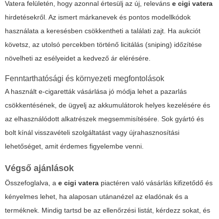
Vatera felületén, hogy azonnal értesülj az új, releváns
e cigi vatera
hirdetésekről. Az ismert márkanevek és pontos modellkódok
használata a keresésben csökkentheti a találati zajt. Ha aukciót
követsz, az utolsó percekben történő licitálás (sniping) időzítése
növelheti az esélyeidet a kedvező ár elérésére.
Fenntarthatósági és környezeti megfontolások
A használt e-cigaretták vásárlása jó módja lehet a pazarlás
csökkentésének, de ügyelj az akkumulátorok helyes kezelésére és
az elhasználódott alkatrészek megsemmisítésére. Sok gyártó és
bolt kínál visszavételi szolgáltatást vagy újrahasznosítási
lehetőséget, amit érdemes figyelembe venni.
Végső ajánlások
Összefoglalva, a
e cigi vatera
piactéren való vásárlás kifizetődő és
kényelmes lehet, ha alaposan utánanézel az eladónak és a
terméknek. Mindig tartsd be az ellenőrzési listát, kérdezz sokat, és