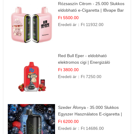
Rózsaszín Citrom - 25.000 Slukkos
eldobható e-Cigaretta | IBvape Bar
Ft 5500.00
Eredeti ár：
Ft 11932.00
Red Bull Eper - eldobható
elektromos cigi | Energizáló
Gyümölcs Íz
Ft 3800.00
Eredeti ár：
Ft 7250.00
Szeder Áfonya - 35.000 Slukkos
Egyszer Használatos E-cigaretta |
Prémium Ízélmény
Ft 6200.00
Eredeti ár：
Ft 14686.00