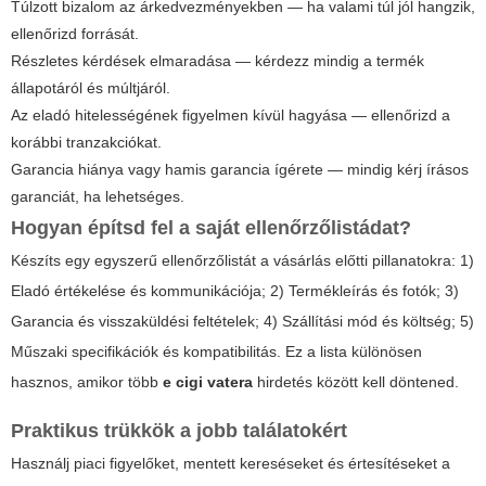
Túlzott bizalom az árkedvezményekben — ha valami túl jól hangzik,
ellenőrizd forrását.
Részletes kérdések elmaradása — kérdezz mindig a termék
állapotáról és múltjáról.
Az eladó hitelességének figyelmen kívül hagyása — ellenőrizd a
korábbi tranzakciókat.
Garancia hiánya vagy hamis garancia ígérete — mindig kérj írásos
garanciát, ha lehetséges.
Hogyan építsd fel a saját ellenőrzőlistádat?
Készíts egy egyszerű ellenőrzőlistát a vásárlás előtti pillanatokra: 1)
Eladó értékelése és kommunikációja; 2) Termékleírás és fotók; 3)
Garancia és visszaküldési feltételek; 4) Szállítási mód és költség; 5)
Műszaki specifikációk és kompatibilitás. Ez a lista különösen
hasznos, amikor több
e cigi vatera
hirdetés között kell döntened.
Praktikus trükkök a jobb találatokért
Használj piaci figyelőket, mentett kereséseket és értesítéseket a