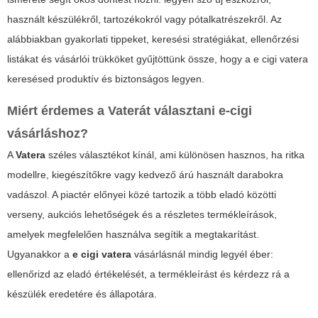
használt készülékről, tartozékokról vagy pótalkatrészekről. Az
alábbiakban gyakorlati tippeket, keresési stratégiákat, ellenőrzési
listákat és vásárlói trükköket gyűjtöttünk össze, hogy a
e cigi vatera
keresésed produktív és biztonságos legyen.
Miért érdemes a Vaterát választani e-cigi
vásárláshoz?
A
Vatera
széles választékot kínál, ami különösen hasznos, ha ritka
modellre, kiegészítőkre vagy kedvező árú használt darabokra
vadászol. A piactér előnyei közé tartozik a több eladó közötti
verseny, aukciós lehetőségek és a részletes termékleírások,
amelyek megfelelően használva segítik a megtakarítást.
Ugyanakkor a
e cigi vatera
vásárlásnál mindig legyél éber:
ellenőrizd az eladó értékelését, a termékleírást és kérdezz rá a
készülék eredetére és állapotára.