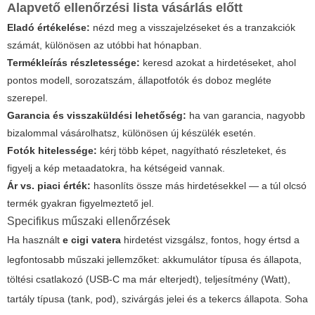
Alapvető ellenőrzési lista vásárlás előtt
Eladó értékelése:
nézd meg a visszajelzéseket és a tranzakciók
számát, különösen az utóbbi hat hónapban.
Termékleírás részletessége:
keresd azokat a hirdetéseket, ahol
pontos modell, sorozatszám, állapotfotók és doboz megléte
szerepel.
Garancia és visszaküldési lehetőség:
ha van garancia, nagyobb
bizalommal vásárolhatsz, különösen új készülék esetén.
Fotók hitelessége:
kérj több képet, nagyítható részleteket, és
figyelj a kép metaadatokra, ha kétségeid vannak.
Ár vs. piaci érték:
hasonlíts össze más hirdetésekkel — a túl olcsó
termék gyakran figyelmeztető jel.
Specifikus műszaki ellenőrzések
Ha használt
e cigi vatera
hirdetést vizsgálsz, fontos, hogy értsd a
legfontosabb műszaki jellemzőket: akkumulátor típusa és állapota,
töltési csatlakozó (USB-C ma már elterjedt), teljesítmény (Watt),
tartály típusa (tank, pod), szivárgás jelei és a tekercs állapota. Soha