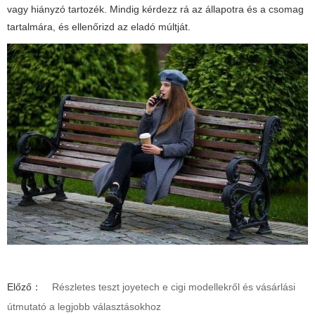
vagy hiányzó tartozék. Mindig kérdezz rá az állapotra és a csomag
tartalmára, és ellenőrizd az eladó múltját.
Előző：
Részletes teszt joyetech e cigi modellekről és vásárlási
útmutató a legjobb választásokhoz