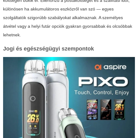
költségen bukik el. Ellenőrizd a postaköltséget és a szállítási időt,
különösen ha akkumulátoros eszközről van szó — egyes
szolgáltatók szigorúbb szabályokat alkalmaznak. A személyes
átvétel vagy a helyi futár opciók gyakran gyorsabbak és olcsóbbak
lehetnek.
Jogi és egészségügyi szempontok