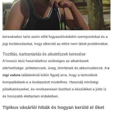
keresésekor tarts szem előtt fogyasztóvédelmi szempontokat és a
jogi korlátozásokat, hogy elkerüld az előre nem látott problémákat.
Tisztítás, karbantartás és alkatrészek keresése
A hosszú távú használathoz szükséges az alkatrészek
elérhetősége: póttekercsek, üveg, tömítések és akkumulátorok. A
e
cigi vatera
találatoknál külön figyelj arra, hogy a tartozékok
kompatibilisek-e a kiválasztott modellhez. Használj minőségi
pótalkatrészeket, és rendszeresen tisztítsd a készüléket a jobb íz
és hosszabb élettartam érdekében.
Tipikus vásárlói hibák és hogyan kerüld el őket