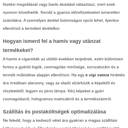
fizetési megoldását vagy banki átutalást választasz, mert ezek
nyomon követhetők. Kerüld a gyanús előrefizetéseket ismeretlen
számlákra. A személyes átvétel biztonságos opció lehet, ilyenkor
ellenőrizd a terméket átvételkor.
Hogyan ismerd fel a hamis vagy utánzat
termékeket?
A hamis e-cigaretták az utóbbi években terjednek, ezért különösen
fontos a gyártói logók, csomagolás minősége, sorozatszám és a
termék működése alapján ellenőrizni. Ha egy
e cigi vatera
hirdetés
ára irreálisan alacsony, vagy az eladó elzárkózik a képektől és
részletektől, legyen ez piros lámpa. Kérj képeket a gyári
csomagolásról, hologramos matricákról és a termékszámról.
Szállítás és postaköltségek optimalizálása
Ne feledd, hogy a kedvező vétel ára gyakran a magas szállítási