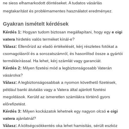
ne siess elhamarkodott döntéseket. A tudatos vásárlás
megtakarítást és problémamentes használatot eredményez.
Gyakran ismételt kérdések
Kérdés 1:
Hogyan tudom biztosan megállapítani, hogy egy
e cigi
vatera
hirdetés valós terméket kínál-e?
Válasz:
Ellenőrizd az eladó értékelését, kérj részletes fotókat a
csomagolásról és a sorozatszámról, és hasonlítsd össze a gyártói
termékleírással. Ha lehet, kérj számlát vagy garanciát.
Kérdés 2:
Milyen fizetési mód a legbiztonságosabb Vaterán
vásárolva?
Válasz:
A legbiztonságosabbak a nyomon követhető fizetések,
például banki átutalás vagy a Vatera által ajánlott fizetési
megoldások. Kerüld az ismeretlen számlákra történő gyors
előrefizetést.
Kérdés 3:
Milyen kockázatok lehetnek egy nagyon olcsó
e cigi
vatera
ajánlatnál?
Válasz:
A költségcsökkentés oka lehet hamisítás, sérült eszköz