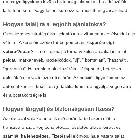
ne hagyd figyelmen kívül a biztonsági elemeket: ha a készülék
láthatóan sérült vagy foltos, kérdezz rá, mielőtt megvásárolnád.
Hogyan találj rá a legjobb ajánlatokra?
Okos keresési stratégiákkal jelentősen javíthatod az esélyeidet a jó
vételre. A keresőmezőbe írd be pontosan:
<span>e cigi
vatera</span>
— de használj alternatív kulcsszavakat is, mint
például márkanevek, modellkódok, "új", " bontatlan", "használt",
"garanciás". Használd a piaci szűrőket: állapot, ár, befejezett
aukciók és helyszín szerinti szűrés. Az aukciók figyelése és az
automatikus licit beállítása jó taktika lehet, de ügyelj a végső árra
és a postaköltségre is.
Hogyan tárgyalj és biztonságosan fizess?
Az eladóval való kommunikáció során tartsd szem előtt a
transzparenciát: kérj echofotókat, részletes állapotleírást és
számlát, ha lehetséges. Fizetésnél előnyös, ha a Vatera saját