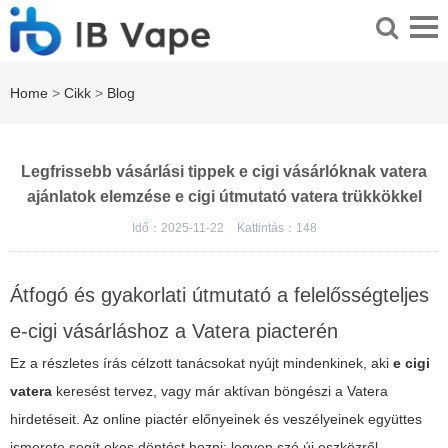
Home
>
Cikk
>
Blog
Legfrissebb vásárlási tippek e cigi vásárlóknak vatera
ajánlatok elemzése e cigi útmutató vatera trükkökkel
Idő：2025-11-22
Kattintás：
148
Átfogó és gyakorlati útmutató a felelősségteljes
e-cigi vásárláshoz a Vatera piacterén
Ez a részletes írás célzott tanácsokat nyújt mindenkinek, aki
e cigi
vatera
keresést tervez, vagy már aktívan böngészi a Vatera
hirdetéseit. Az online piactér előnyeinek és veszélyeinek együttes
ismerete segít okos döntést hozni: legyen szó új eszközről,