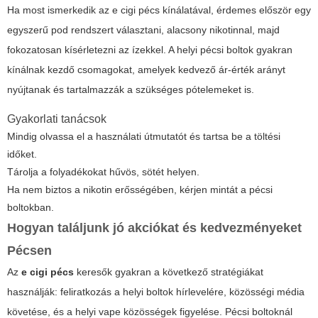
Ha most ismerkedik az
e cigi pécs
kínálatával, érdemes először egy
egyszerű pod rendszert választani, alacsony nikotinnal, majd
fokozatosan kísérletezni az ízekkel. A helyi pécsi boltok gyakran
kínálnak kezdő csomagokat, amelyek kedvező ár-érték arányt
nyújtanak és tartalmazzák a szükséges pótelemeket is.
Gyakorlati tanácsok
Mindig olvassa el a használati útmutatót és tartsa be a töltési
időket.
Tárolja a folyadékokat hűvös, sötét helyen.
Ha nem biztos a nikotin erősségében, kérjen mintát a pécsi
boltokban.
Hogyan találjunk jó akciókat és kedvezményeket
Pécsen
Az
e cigi pécs
keresők gyakran a következő stratégiákat
használják: feliratkozás a helyi boltok hírlevelére, közösségi média
követése, és a helyi vape közösségek figyelése. Pécsi boltoknál