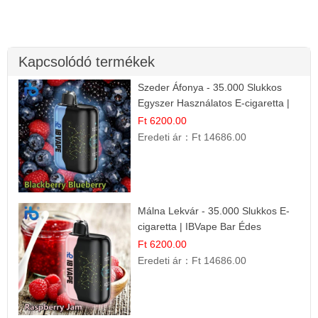
Kapcsolódó termékek
Szeder Áfonya - 35.000 Slukkos
Egyszer Használatos E-cigaretta |
Prémium Ízélmény
Ft 6200.00
Eredeti ár：
Ft 14686.00
Málna Lekvár - 35.000 Slukkos E-
cigaretta | IBVape Bar Édes
Gyümölcs Íz
Ft 6200.00
Eredeti ár：
Ft 14686.00