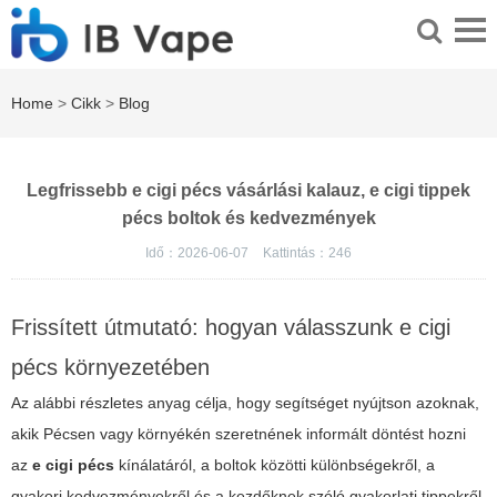
Home
>
Cikk
>
Blog
Legfrissebb e cigi pécs vásárlási kalauz, e cigi tippek
pécs boltok és kedvezmények
Idő：2026-06-07
Kattintás：
246
Frissített útmutató: hogyan válasszunk e cigi
pécs környezetében
Az alábbi részletes anyag célja, hogy segítséget nyújtson azoknak,
akik Pécsen vagy környékén szeretnének informált döntést hozni
az
e cigi pécs
kínálatáról, a boltok közötti különbségekről, a
gyakori kedvezményekről és a kezdőknek szóló gyakorlati tippekről.