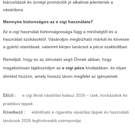
kiárusítások és ünnepi promóciók jó alkalmat jelentenek a
vásárlásra.
Mennyire biztonságos az e cigi használata?
Az e-cigi használat biztonságossága függ a minőségtől és a
használati szokásoktól. Vásároljon megbízható márkát és kövesse
a gyártó utasításait, valamint kérjen tanácsot a pécsi szakboltban.
Reméljük, hogy ez az útmutató segít Önnek abban, hogy
magabiztosan tájékozódjon az
e cigi pécs
kínálatában, és olyan
döntést hozzon, amely hosszú távon megfelel az igényeinek.
Előző：
e cigi likvid vásárlási kalauz 2026 – ízek, kockázatok és
praktikus tippek
Következő：
eldobható e cigaretta vásárlási tippek és használati
tanácsok 2026 legfontosabb szempontjai