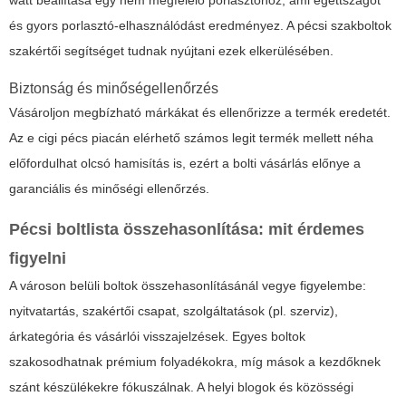
watt beállítása egy nem megfelelő porlasztóhoz, ami égettszagot
és gyors porlasztó-elhasználódást eredményez. A pécsi szakboltok
szakértői segítséget tudnak nyújtani ezek elkerülésében.
Biztonság és minőségellenőrzés
Vásároljon megbízható márkákat és ellenőrizze a termék eredetét.
Az
e cigi pécs
piacán elérhető számos legit termék mellett néha
előfordulhat olcsó hamisítás is, ezért a bolti vásárlás előnye a
garanciális és minőségi ellenőrzés.
Pécsi boltlista összehasonlítása: mit érdemes
figyelni
A városon belüli boltok összehasonlításánál vegye figyelembe:
nyitvatartás, szakértői csapat, szolgáltatások (pl. szerviz),
árkategória és vásárlói visszajelzések. Egyes boltok
szakosodhatnak prémium folyadékokra, míg mások a kezdőknek
szánt készülékekre fókuszálnak. A helyi blogok és közösségi