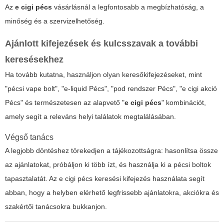
Az
e cigi pécs
vásárlásnál a legfontosabb a megbízhatóság, a
minőség és a szervizelhetőség.
Ajánlott kifejezések és kulcsszavak a további
keresésekhez
Ha tovább kutatna, használjon olyan keresőkifejezéseket, mint
"pécsi vape bolt", "e-liquid Pécs", "pod rendszer Pécs", "e cigi akció
Pécs" és természetesen az alapvető "
e cigi pécs
" kombinációt,
amely segít a releváns helyi találatok megtalálásában.
Végső tanács
A legjobb döntéshez törekedjen a tájékozottságra: hasonlítsa össze
az ajánlatokat, próbáljon ki több ízt, és használja ki a pécsi boltok
tapasztalatát. Az
e cigi pécs
keresési kifejezés használata segít
abban, hogy a helyben elérhető legfrissebb ajánlatokra, akciókra és
szakértői tanácsokra bukkanjon.