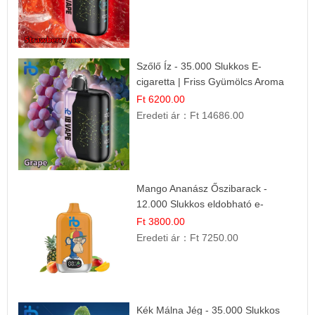
Szőlő Íz - 35.000 Slukkos E-
cigaretta | Friss Gyümölcs Aroma
Ft 6200.00
Eredeti ár：
Ft 14686.00
Mango Ananász Őszibarack -
12.000 Slukkos eldobható e-
Cigaretta
Ft 3800.00
Eredeti ár：
Ft 7250.00
Kék Málna Jég - 35.000 Slukkos