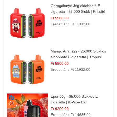
Görögdinnye Jég eldobható E-
cigaretta - 25.000 Slukk | Frissítő
Nyári Íz
Ft 5500.00
Eredeti ár：
Ft 11932.00
Mango Ananász - 25.000 Slukkos
eldobható E-cigaretta | Trópusi
Ízélmény
Ft 5500.00
Eredeti ár：
Ft 11932.00
Eper Jég - 35.000 Slukkos E-
cigaretta | IBVape Bar
Ft 6200.00
Eredeti ár：
Ft 14686.00