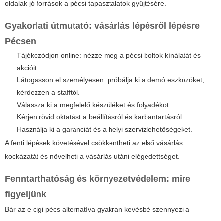
oldalak jó források a pécsi tapasztalatok gyűjtésére.
Gyakorlati útmutató: vásárlás lépésről lépésre
Pécsen
Tájékozódjon online: nézze meg a pécsi boltok kínálatát és
akcióit.
Látogasson el személyesen: próbálja ki a demó eszközöket,
kérdezzen a stafftól.
Válassza ki a megfelelő készüléket és folyadékot.
Kérjen rövid oktatást a beállításról és karbantartásról.
Használja ki a garanciát és a helyi szervizlehetőségeket.
A fenti lépések követésével csökkentheti az első vásárlás
kockázatát és növelheti a vásárlás utáni elégedettséget.
Fenntarthatóság és környezetvédelem: mire
figyeljünk
Bár az
e cigi pécs
alternatíva gyakran kevésbé szennyezi a