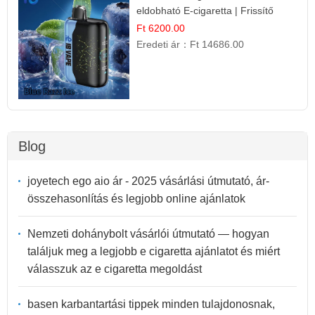
eldobható E-cigaretta | Frissítő
Ízélmény
Ft 6200.00
Eredeti ár：
Ft 14686.00
Blog
joyetech ego aio ár - 2025 vásárlási útmutató, ár-
összehasonlítás és legjobb online ajánlatok
Nemzeti dohánybolt vásárlói útmutató — hogyan
találjuk meg a legjobb e cigaretta ajánlatot és miért
válasszuk az e cigaretta megoldást
basen karbantartási tippek minden tulajdonosnak,