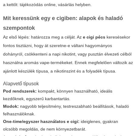
a kettőt: tájékozódás online, vásárlás helyben.
Mit keressünk egy e cigiben: alapok és haladó
szempontok
Az első lépés: határozza meg a célját. Az
e cigi pécs
keresésekor
fontos tisztázni, hogy át szeretne-e váltani hagyományos
dohányról, csökkenteni a napi nikotint, vagy pusztán élvezeti célból
használna aromás vape-termékeket. Ennek megfelelően változik az
ajánlott készülék típusa, a nikotinszint és a folyadék típusa.
Alapvető típusok
Pod rendszerek:
kompakt, könnyen használható, ideális
kezdőknek, egyszerű karbantartás.
Modok:
nagyobb teljesítmény, testreszabható beállítások, haladó
felhasználóknak.
One-time/egyszer használatos e cigi:
ideiglenes, gyakran
olcsóbb megoldás, de nem környezetbarát.