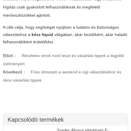
hígítás csak gyakorlott felhasználóknak és megfelelő
mérőeszközökkel ajánlott.
A cikk célja, hogy segítséget nyújtson a tudatos és biztonságos
választáshoz a
kész liquid
világában, akár kezdőként, akár haladó
felhasználóként érdeklődsz.
Előző：
Részletes smok nord teszt és vásárlási tippek a legjobb
ízélményért
Következő：
Friss útmutató a westend e cigi választékához és
okos vásárlási tippek
Kapcsolódó termékek
Szeder Áfonya eldobható E-