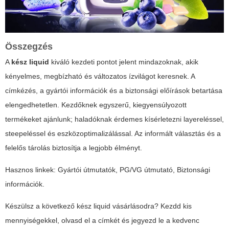
Összegzés
A
kész liquid
kiváló kezdeti pontot jelent mindazoknak, akik
kényelmes, megbízható és változatos ízvilágot keresnek. A
címkézés, a gyártói információk és a biztonsági előírások betartása
elengedhetetlen. Kezdőknek egyszerű, kiegyensúlyozott
termékeket ajánlunk; haladóknak érdemes kísérletezni layereléssel,
steepeléssel és eszközoptimalizálással. Az informált választás és a
felelős tárolás biztosítja a legjobb élményt.
Hasznos linkek:
Gyártói útmutatók
,
PG/VG útmutató
,
Biztonsági
információk
.
Készülsz a következő kész liquid vásárlásodra? Kezdd kis
mennyiségekkel, olvasd el a címkét és jegyezd le a kedvenc