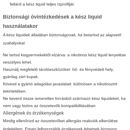
feltárd a kész liquid teljes ízprofilját.
Biztonsági óvintézkedések a kész liquid
használatakor
A kész liquidek általában biztonságosak, ha betartod az alapvető
szabályokat:
Ne tartsd kisgyermekektől elzárva: a nikotinos kész liquid lenyelése
veszélyes lehet.
Használj megfelelő tárolóeszközöket: hő- és fényvédett hely,
gyárilag zárt kupak.
Kövesd a gyártó adagolási javaslatait: különösen a nikotinszint
tekintetében.
Ne keverd össze ismeretlen forrásból származó kész liquideket, ha
nem vagy biztos az összetevők kompatibilitásában.
Allergének és érzékenységek
Mindig ellenőrizd az összetevőket allergiás reakciók elkerülése
érdekében. Egyes felhasználók érzékenyek lehetnek bizonyos