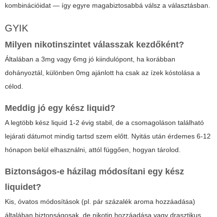
kombinációidat — így egyre magabiztosabbá válsz a választásban.
GYIK
Milyen nikotinszintet válasszak kezdőként?
Általában a 3mg vagy 6mg jó kiindulópont, ha korábban
dohányoztál, különben 0mg ajánlott ha csak az ízek kóstolása a
célod.
Meddig jó egy kész liquid?
A legtöbb kész liquid 1-2 évig stabil, de a csomagoláson található
lejárati dátumot mindig tartsd szem előtt. Nyitás után érdemes 6-12
hónapon belül elhasználni, attól függően, hogyan tárolod.
Biztonságos-e házilag módosítani egy kész
liquidet?
Kis, óvatos módosítások (pl. pár százalék aroma hozzáadása)
általában biztonságosak, de nikotin hozzáadása vagy drasztikus