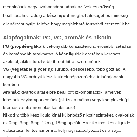
megoldások nagy szabadságot adnak az ízek és erősség
beállításához, addig a
kész liquid
megbízhatóságot és minőség-
ellenőrzést nyújt, feltéve hogy megbízható forrásból szerezzük be.
Alapfogalmak: PG, VG, aromák és nikotin
PG (propilén-glikol)
: vékonyabb konzisztencia, erősebb ízátadás
és keményebb torokhatás. A kész liquidek esetében keresett
azoknál, akik intenzívebb throat-hit-et szeretnének.
VG (vegetable glycerin)
: sűrűbb, édeskésebb, több gőzt ad. A
nagyobb VG-arányú kész liquidek népszerűek a felhőrajongók
körében.
Aromák
: gyártók által előre beállított ízkombinációk, amelyek
lehetnek egykomponensűek (pl. tiszta málna) vagy komplexek (pl.
krémes vanília-mentolos kombináció).
Nikotin
: több kész liquid kínál különböző nikotinszinteket, gyakoriak
az 0mg, 3mg, 6mg, 12mg, 18mg opciók. Ha nikotinos kész liquidet
választasz, fontos ismerni a helyi jogi szabályozást és a saját