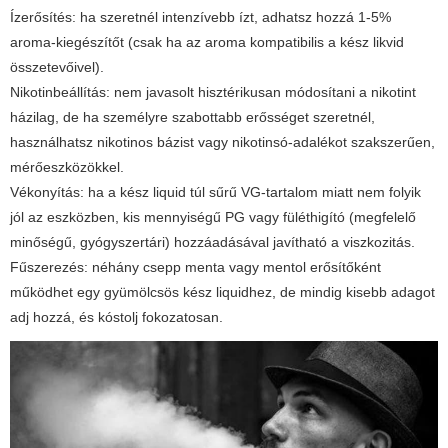
Ízerősítés: ha szeretnél intenzívebb ízt, adhatsz hozzá 1-5%
aroma-kiegészítőt (csak ha az aroma kompatibilis a kész likvid
összetevőivel).
Nikotinbeállítás: nem javasolt hisztérikusan módosítani a nikotint
házilag, de ha személyre szabottabb erősséget szeretnél,
használhatsz nikotinos bázist vagy nikotinsó-adalékot szakszerűen,
mérőeszközökkel.
Vékonyítás: ha a kész liquid túl sűrű VG-tartalom miatt nem folyik
jól az eszközben, kis mennyiségű PG vagy füléthigító (megfelelő
minőségű, gyógyszertári) hozzáadásával javítható a viszkozitás.
Fűszerezés: néhány csepp menta vagy mentol erősítőként
működhet egy gyümölcsös kész liquidhez, de mindig kisebb adagot
adj hozzá, és kóstolj fokozatosan.