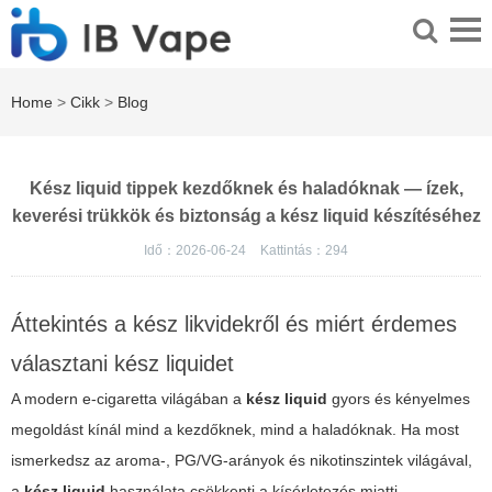
Home
>
Cikk
>
Blog
Kész liquid tippek kezdőknek és haladóknak — ízek,
keverési trükkök és biztonság a kész liquid készítéséhez
Idő：2026-06-24
Kattintás：
294
Áttekintés a kész likvidekről és miért érdemes
választani kész liquidet
A modern e-cigaretta világában a
kész liquid
gyors és kényelmes
megoldást kínál mind a kezdőknek, mind a haladóknak. Ha most
ismerkedsz az aroma-, PG/VG-arányok és nikotinszintek világával,
a
kész liquid
használata csökkenti a kísérletezés miatti