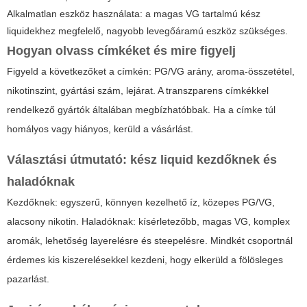
Alkalmatlan eszköz használata: a magas VG tartalmú kész
liquidekhez megfelelő, nagyobb levegőáramú eszköz szükséges.
Hogyan olvass címkéket és mire figyelj
Figyeld a következőket a címkén: PG/VG arány, aroma-összetétel,
nikotinszint, gyártási szám, lejárat. A transzparens címkékkel
rendelkező gyártók általában megbízhatóbbak. Ha a címke túl
homályos vagy hiányos, kerüld a vásárlást.
Választási útmutató: kész liquid kezdőknek és
haladóknak
Kezdőknek: egyszerű, könnyen kezelhető íz, közepes PG/VG,
alacsony nikotin. Haladóknak: kísérletezőbb, magas VG, komplex
aromák, lehetőség layerelésre és steepelésre. Mindkét csoportnál
érdemes kis kiszerelésekkel kezdeni, hogy elkerüld a fölösleges
pazarlást.