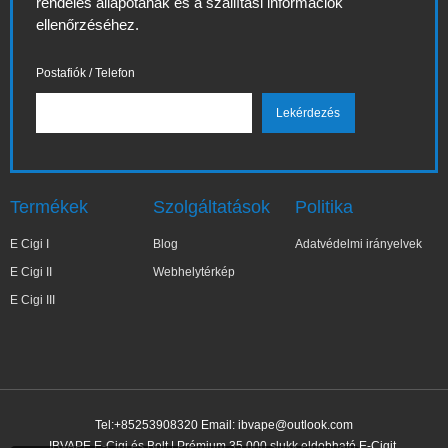
rendelés állapotának és a szállítási információk
ellenőrzéséhez.
Postafiók / Telefon
Termékek
Szolgáltatások
Politika
E Cigi I
Blog
Adatvédelmi irányelvek
E Cigi II
Webhelytérkép
E Cigi III
Tel:+85253908320 Email:
ibvape@outlook.com
IBVAPE E-Cigi és Bolt | Prémium 35 000 slukk eldobható E-Cigit.