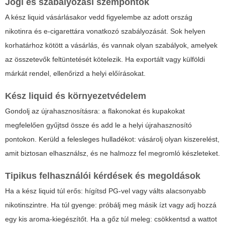
Jogi és szabályozási szempontok
A kész liquid vásárlásakor vedd figyelembe az adott ország
nikotinra és e-cigarettára vonatkozó szabályozását. Sok helyen
korhatárhoz kötött a vásárlás, és vannak olyan szabályok, amelyek
az összetevők feltüntetését kötelezik. Ha exportált vagy külföldi
márkát rendel, ellenőrizd a helyi előírásokat.
Kész liquid és környezetvédelem
Gondolj az újrahasznosításra: a flakonokat és kupakokat
megfelelően gyűjtsd össze és add le a helyi újrahasznosító
pontokon. Kerüld a felesleges hulladékot: vásárolj olyan kiszerelést,
amit biztosan elhasználsz, és ne halmozz fel megromló készleteket.
Tipikus felhasználói kérdések és megoldások
Ha a kész liquid túl erős: hígítsd PG-vel vagy válts alacsonyabb
nikotinszintre. Ha túl gyenge: próbálj meg másik ízt vagy adj hozzá
egy kis aroma-kiegészítőt. Ha a gőz túl meleg: csökkentsd a wattot