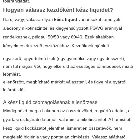
toleranciádat.
Hogyan válassz kezdőként kész liquidet?
Ha új vagy, válassz olyan
kész liquid
variánsokat, amelyek
alacsony nikotinszinttel és kiegyensúlyozott PG/VG aránnyal
rendelkeznek, például 50/50 vagy 60/40. Ezek általában
kényelmesek kezdő eszközökhöz. Kezdőknek ajánlott:
egyszerű, egyértelmű ízek (egy gyümölcs vagy egy desszert),
nem túl magas VG, hogy elkerüld az esetleges tömítődések miatti
leömlést,
ellenőrzött, megbízható márkát választani, és figyelni a gyártói
lejárati időt.
A kész liquid csomagolásának ellenőrzése
Mindig nézd meg a flakonon az összetevőket, a gyártó adatait, a
gyártási és lejárati dátumot, valamint a nikotinszintet. A hamisított
kész liquid kockázatot jelenthet: ismeretlen összetevők, nem
megfelelő higiénia vagy pontatlan címkézés. Válassz átlátható