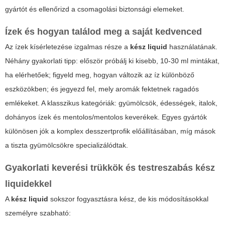
gyártót és ellenőrizd a csomagolási biztonsági elemeket.
Ízek és hogyan találod meg a saját kedvenced
Az ízek kísérletezése izgalmas része a
kész liquid
használatának.
Néhány gyakorlati tipp: először próbálj ki kisebb, 10-30 ml mintákat,
ha elérhetőek; figyeld meg, hogyan változik az íz különböző
eszközökben; és jegyezd fel, mely aromák fektetnek ragadós
emlékeket. A klasszikus kategóriák: gyümölcsök, édességek, italok,
dohányos ízek és mentolos/mentolos keverékek. Egyes gyártók
különösen jók a komplex desszertprofik előállításában, míg mások
a tiszta gyümölcsökre specializálódtak.
Gyakorlati keverési trükkök és testreszabás kész
liquidekkel
A
kész liquid
sokszor fogyasztásra kész, de kis módosításokkal
személyre szabható: