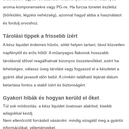
aroma-komponensekre vagy PG-re. Ha furcsa tünetet észlelsz
(bőrkiütés, légzési nehézség), azonnal hagyd abba a használatot
és fordulj orvoshoz.
Tárolási tippek a frissebb ízért
A kész liquidet érdemes hűvös, sötét helyen tartani, távol közvetlen
napfénytől és erős hőtől. A műanyagos flakonok hosszabb
tárolásnál idővel reagálhatnak bizonyos összetevőkkel, ezért ha
lehetséges, válassz üveg tárolást vagy fogyaszd el a készletet a
gyártó által javasolt időn belül. A címkén található lejárati dátum
betartása fontos a stabil ízért és biztonságért.
Gyakori hibák és hogyan kerüld el őket
Túl sok módosítás: a kész liquidet óvatosan alakítsd, kisebb
adagokkal kezdj.
Nem ellenőrzött forrásból vásárolni: mindig vizsgáld meg a gyártói
információkat, véleményeket.