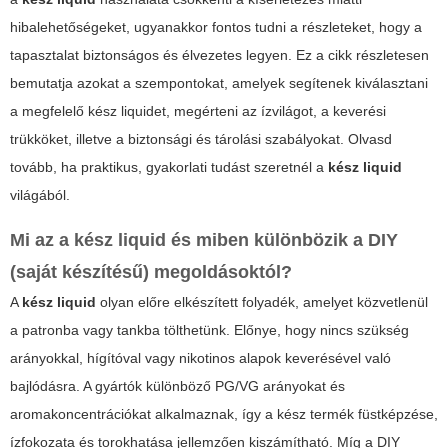
hibalehetőségeket, ugyanakkor fontos tudni a részleteket, hogy a
tapasztalat biztonságos és élvezetes legyen. Ez a cikk részletesen
bemutatja azokat a szempontokat, amelyek segítenek kiválasztani
a megfelelő kész liquidet, megérteni az ízvilágot, a keverési
trükköket, illetve a biztonsági és tárolási szabályokat. Olvasd
tovább, ha praktikus, gyakorlati tudást szeretnél a
kész liquid
világából.
Mi az a kész liquid és miben különbözik a DIY
(saját készítésű) megoldásoktól?
A
kész liquid
olyan előre elkészített folyadék, amelyet közvetlenül
a patronba vagy tankba tölthetünk. Előnye, hogy nincs szükség
arányokkal, hígítóval vagy nikotinos alapok keverésével való
bajlódásra. A gyártók különböző PG/VG arányokat és
aromakoncentrációkat alkalmaznak, így a kész termék füstképzése,
ízfokozata és torokhatása jellemzően kiszámítható. Míg a DIY