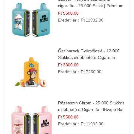
cigaretta - 25.000 Slukk | Prémium
Gyümölcs Íz
Ft 5500.00
Eredeti ár：
Ft 11932.00
Őszibarack Gyümölcslé - 12.000
Slukkos eldobható e-Cigaretta |
Friss Gyümölcs Íz
Ft 3800.00
Eredeti ár：
Ft 7250.00
Rózsaszín Citrom - 25.000 Slukkos
eldobható e-Cigaretta | IBvape Bar
Ft 5500.00
Eredeti ár：
Ft 11932.00