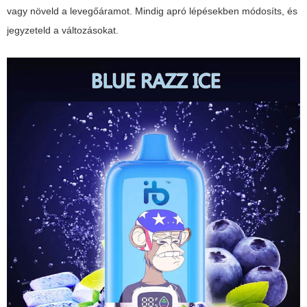
vagy növeld a levegőáramot. Mindig apró lépésekben módosíts, és
jegyzeteld a változásokat.