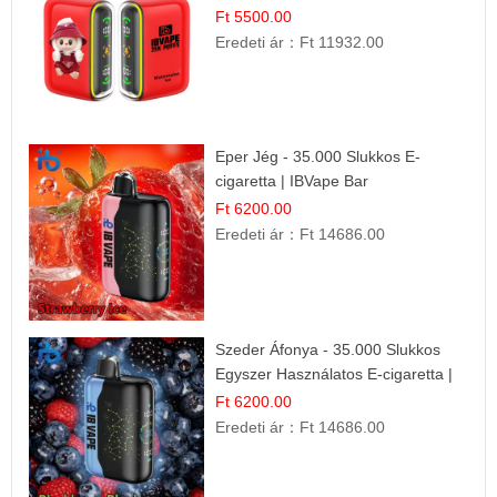
Nyári Íz
Ft 5500.00
Eredeti ár：
Ft 11932.00
Eper Jég - 35.000 Slukkos E-
cigaretta | IBVape Bar
Ft 6200.00
Eredeti ár：
Ft 14686.00
Szeder Áfonya - 35.000 Slukkos
Egyszer Használatos E-cigaretta |
Prémium Ízélmény
Ft 6200.00
Eredeti ár：
Ft 14686.00