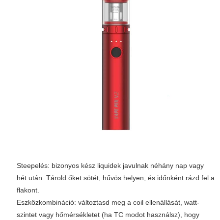
Steepelés: bizonyos kész liquidek javulnak néhány nap vagy
hét után. Tárold őket sötét, hűvös helyen, és időnként rázd fel a
flakont.
Eszközkombináció: változtasd meg a coil ellenállását, watt-
szintet vagy hőmérsékletet (ha TC modot használsz), hogy