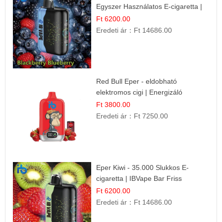
Egyszer Használatos E-cigaretta |
Prémium Ízélmény
Ft 6200.00
Eredeti ár：
Ft 14686.00
Red Bull Eper - eldobható
elektromos cigi | Energizáló
Gyümölcs Íz
Ft 3800.00
Eredeti ár：
Ft 7250.00
Eper Kiwi - 35.000 Slukkos E-
cigaretta | IBVape Bar Friss
Gyümölcs Ízek
Ft 6200.00
Eredeti ár：
Ft 14686.00