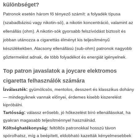
különbséget?
Patronok esetén három fő tényező számít: a folyadék típusa
(szabadbázisú vagy nikotin-só), a nikotin koncentráció, valamint az
ellenállás (ohm). A nikotin-sók gyorsabb felszívódást biztosít és
jobban utánozza a cigarettás élményt kis teljesítményű
készülékekben. Alacsony ellenállású (sub-ohm) patronok nagyobb
gőztermelést adnak, de több folyadékot és energiát igényelnek.
Top patron javaslatok a
joycare elektromos
cigaretta
felhasználók számára
Ízválaszték:
gyümölcsös, mentolos, desszert és klasszikus dohány
— mindegyiknek vannak előnyei, érdemes kisebb kiszerelést
kipróbálni.
Tartósság:
válassz erősebb, jó hőkezelést bíró ellenállásokat, ha
gyakran magasabb teljesítménnyel használnád.
Költséghatékonyság:
feltöltős patronokkal hosszú távon
spórolhatsz, míg a beépített, eldobható kazetták kényelmesebbek