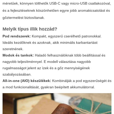
méretűek, könnyen tölthetők USB-C vagy micro-USB csatlakozóval,
és a fejlesztéseknek köszönhetően egyre jobb aromakicsatolást és
gőztermelést biztosítanak.
Melyik típus illik hozzád?
Pod rendszerek:
Kompakt, egyszerű cserélhető patronokkal.
Ideális kezdőknek és azoknak, akik minimális karbantartást
szeretnének.
Modok és tankok:
Haladó felhasználóknak több beállítással és
nagyobb teljesítménnyel. E modell választása nagyobb
rugalmasságot jelent az ízek és a gőz mennyiségének
szabályozásában.
All-in-one (AIO) készülékek:
Kombinálják a pod egyszerűségét és
a mod funkcionalitását, gyakran beépített akkumulátorral.