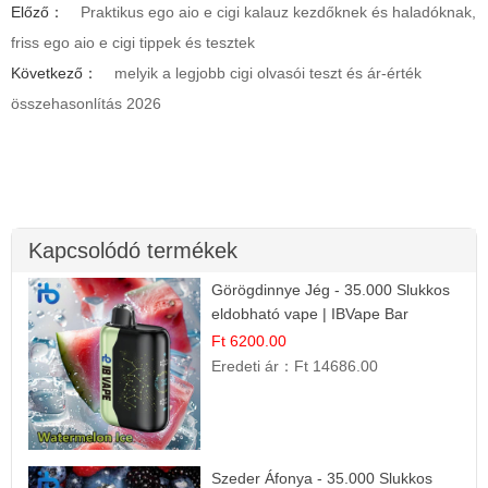
Előző：
Praktikus ego aio e cigi kalauz kezdőknek és haladóknak,
friss ego aio e cigi tippek és tesztek
Következő：
melyik a legjobb cigi olvasói teszt és ár-érték
összehasonlítás 2026
Kapcsolódó termékek
Görögdinnye Jég - 35.000 Slukkos
eldobható vape | IBVape Bar
Frissítő Nyári Íz
Ft 6200.00
Eredeti ár：
Ft 14686.00
Szeder Áfonya - 35.000 Slukkos