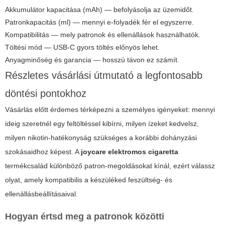
Akkumulátor kapacitása (mAh) — befolyásolja az üzemidőt.
Patronkapacitás (ml) — mennyi e-folyadék fér el egyszerre.
Kompatibilitás — mely patronok és ellenállások használhatók.
Töltési mód — USB-C gyors töltés előnyös lehet.
Anyagminőség és garancia — hosszú távon ez számít.
Részletes vásárlási útmutató a legfontosabb
döntési pontokhoz
Vásárlás előtt érdemes térképezni a személyes igényeket: mennyi
ideig szeretnél egy feltöltéssel kibírni, milyen ízeket kedvelsz,
milyen nikotin-hatékonyság szükséges a korábbi dohányzási
szokásaidhoz képest. A
joycare elektromos cigaretta
termékcsalád különböző patron-megoldásokat kínál, ezért válassz
olyat, amely kompatibilis a készüléked feszültség- és
ellenállásbeállításaival.
Hogyan értsd meg a patronok közötti