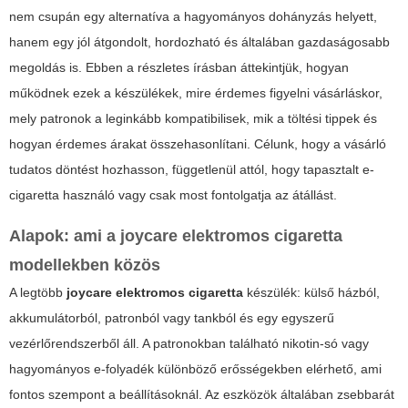
nem csupán egy alternatíva a hagyományos dohányzás helyett,
hanem egy jól átgondolt, hordozható és általában gazdaságosabb
megoldás is. Ebben a részletes írásban áttekintjük, hogyan
működnek ezek a készülékek, mire érdemes figyelni vásárláskor,
mely patronok a leginkább kompatibilisek, mik a töltési tippek és
hogyan érdemes árakat összehasonlítani. Célunk, hogy a vásárló
tudatos döntést hozhasson, függetlenül attól, hogy tapasztalt e-
cigaretta használó vagy csak most fontolgatja az átállást.
Alapok: ami a
joycare elektromos cigaretta
modellekben közös
A legtöbb
joycare elektromos cigaretta
készülék: külső házból,
akkumulátorból, patronból vagy tankból és egy egyszerű
vezérlőrendszerből áll. A patronokban található nikotin-só vagy
hagyományos e-folyadék különböző erősségekben elérhető, ami
fontos szempont a beállításoknál. Az eszközök általában zsebbarát