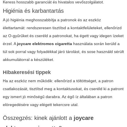
Keress hosszabb garanciát és hivatalos vevőszolgálatot.
Higiénia és karbantartás
A jó higiénia meghosszabbítja a patronok és az eszköz
élettartamát: rendszeresen tisztítsd a kontaktfelületeket, ellenőrizd
az O-gyűrűket és cseréld a patronokat, ha égett vagy idegen ízeket
érzel. A
joycare elektromos cigaretta
használata során kerüld a
túl sok porral vagy folyadékkal járó tárolást, és sose használd sérült
akkumulátorral a készüléket.
Hibakeresési tippek
Ha az eszköz nem működik: ellenőrizd a töltöttséget, a patron
csatlakozását, tisztítsd meg a kontaktusokat, és cseréld ki a patront
egy ismert jó minőségű darabra. Az égő íz általában a patron
elöregedésére vagy elégett tekercsre utal.
Összegzés: kinek ajánlott a
joycare