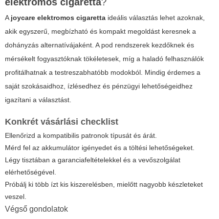
elektromos cigaretta
?
A
joycare elektromos cigaretta
ideális választás lehet azoknak,
akik egyszerű, megbízható és kompakt megoldást keresnek a
dohányzás alternatívájaként. A pod rendszerek kezdőknek és
mérsékelt fogyasztóknak tökéletesek, míg a haladó felhasználók
profitálhatnak a testreszabhatóbb modokból. Mindig érdemes a
saját szokásaidhoz, ízlésedhez és pénzügyi lehetőségeidhez
igazítani a választást.
Konkrét vásárlási checklist
Ellenőrizd a kompatibilis patronok típusát és árát.
Mérd fel az akkumulátor igényedet és a töltési lehetőségeket.
Légy tisztában a garanciafeltételekkel és a vevőszolgálat
elérhetőségével.
Próbálj ki több ízt kis kiszerelésben, mielőtt nagyobb készleteket
veszel.
Végső gondolatok