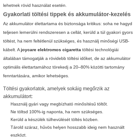
lehetnek rövid használat esetén.
Gyakorlati töltési tippek és akkumulátor-kezelés
Az akkumulátor élettartama és biztonsága kritikus: soha ne hagyd
teljesen lemerülni rendszeresen a cellát, kerüld a túl gyakori gyors
töltést, ha nem feltétlenül szükséges, és használj minőségi USB-
kábelt. A
joycare elektromos cigaretta
töltési technológiái
általában támogatják a rövidebb töltési időket, de az akkumulátor
optimális élettartamához törekedj a 20–80% közötti tartomány
fenntartására, amikor lehetséges.
Töltési gyakorlatok, amelyek sokáig megőrzik az
akkumulátort:
Használj gyári vagy megbízható minősítésű töltőt.
Ne töltsd 100%-ig naponta, ha nem szükséges.
Kerüld a készülék túlhevülését töltés közben.
Tárold száraz, hűvös helyen hosszabb ideig nem használt
eszközt.