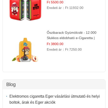
Nyári Íz
Ft 5500.00
Eredeti ár：
Ft 11932.00
Őszibarack Gyümölcslé - 12.000
Slukkos eldobható e-Cigaretta |
Friss Gyümölcs Íz
Ft 3800.00
Eredeti ár：
Ft 7250.00
Blog
Elektromos cigaretta Eger vásárlási útmutató és helyi
boltok, árak és Eger akciók