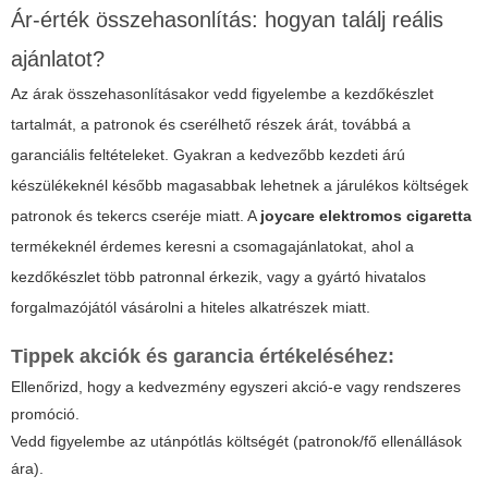
Ár-érték összehasonlítás: hogyan találj reális
ajánlatot?
Az árak összehasonlításakor vedd figyelembe a kezdőkészlet
tartalmát, a patronok és cserélhető részek árát, továbbá a
garanciális feltételeket. Gyakran a kedvezőbb kezdeti árú
készülékeknél később magasabbak lehetnek a járulékos költségek
patronok és tekercs cseréje miatt. A
joycare elektromos cigaretta
termékeknél érdemes keresni a csomagajánlatokat, ahol a
kezdőkészlet több patronnal érkezik, vagy a gyártó hivatalos
forgalmazójától vásárolni a hiteles alkatrészek miatt.
Tippek akciók és garancia értékeléséhez:
Ellenőrizd, hogy a kedvezmény egyszeri akció-e vagy rendszeres
promóció.
Vedd figyelembe az utánpótlás költségét (patronok/fő ellenállások
ára).