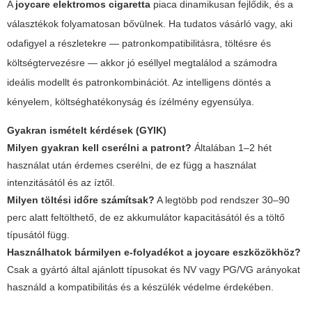
A
joycare elektromos cigaretta
piaca dinamikusan fejlődik, és a
választékok folyamatosan bővülnek. Ha tudatos vásárló vagy, aki
odafigyel a részletekre — patronkompatibilitásra, töltésre és
költségtervezésre — akkor jó eséllyel megtalálod a számodra
ideális modellt és patronkombinációt. Az intelligens döntés a
kényelem, költséghatékonyság és ízélmény egyensúlya.
Gyakran ismételt kérdések (GYIK)
Milyen gyakran kell cserélni a patront?
Általában 1–2 hét
használat után érdemes cserélni, de ez függ a használat
intenzitásától és az íztől.
Milyen töltési időre számítsak?
A legtöbb pod rendszer 30–90
perc alatt feltölthető, de ez akkumulátor kapacitásától és a töltő
típusától függ.
Használhatok bármilyen e-folyadékot a joycare eszközökhöz?
Csak a gyártó által ajánlott típusokat és NV vagy PG/VG arányokat
használd a kompatibilitás és a készülék védelme érdekében.