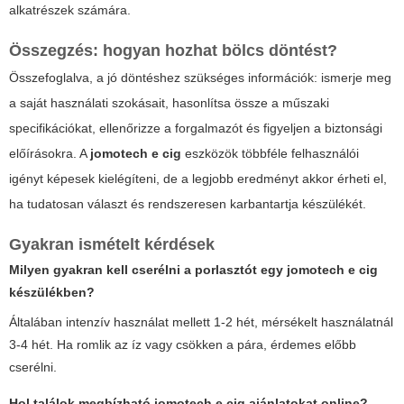
alkatrészek számára.
Összegzés: hogyan hozhat bölcs döntést?
Összefoglalva, a jó döntéshez szükséges információk: ismerje meg
a saját használati szokásait, hasonlítsa össze a műszaki
specifikációkat, ellenőrizze a forgalmazót és figyeljen a biztonsági
előírásokra. A
jomotech e cig
eszközök többféle felhasználói
igényt képesek kielégíteni, de a legjobb eredményt akkor érheti el,
ha tudatosan választ és rendszeresen karbantartja készülékét.
Gyakran ismételt kérdések
Milyen gyakran kell cserélni a porlasztót egy
jomotech e cig
készülékben?
Általában intenzív használat mellett 1-2 hét, mérsékelt használatnál
3-4 hét. Ha romlik az íz vagy csökken a pára, érdemes előbb
cserélni.
Hol találok megbízható
jomotech e cig
ajánlatokat online?