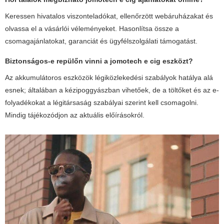
Keressen hivatalos viszonteladókat, ellenőrzött webáruházakat és
olvassa el a vásárlói véleményeket. Hasonlítsa össze a
csomagajánlatokat, garanciát és ügyfélszolgálati támogatást.
Biztonságos-e repülőn vinni a
jomotech e cig
eszközt?
Az akkumulátoros eszközök légiközlekedési szabályok hatálya alá
esnek; általában a kézipoggyászban vihetőek, de a töltőket és az e-
folyadékokat a légitársaság szabályai szerint kell csomagolni.
Mindig tájékozódjon az aktuális előírásokról.