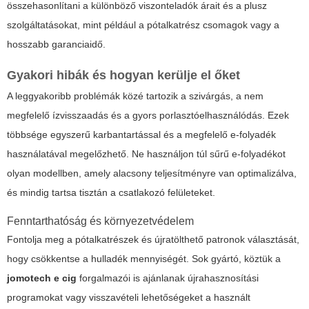
összehasonlítani a különböző viszonteladók árait és a plusz
szolgáltatásokat, mint például a pótalkatrész csomagok vagy a
hosszabb garanciaidő.
Gyakori hibák és hogyan kerülje el őket
A leggyakoribb problémák közé tartozik a szivárgás, a nem
megfelelő ízvisszaadás és a gyors porlasztóelhasználódás. Ezek
többsége egyszerű karbantartással és a megfelelő e-folyadék
használatával megelőzhető. Ne használjon túl sűrű e-folyadékot
olyan modellben, amely alacsony teljesítményre van optimalizálva,
és mindig tartsa tisztán a csatlakozó felületeket.
Fenntarthatóság és környezetvédelem
Fontolja meg a pótalkatrészek és újratölthető patronok választását,
hogy csökkentse a hulladék mennyiségét. Sok gyártó, köztük a
jomotech e cig
forgalmazói is ajánlanak újrahasznosítási
programokat vagy visszavételi lehetőségeket a használt