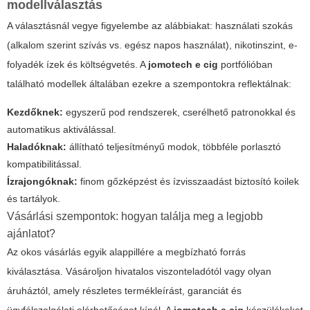
modellválasztás
A választásnál vegye figyelembe az alábbiakat: használati szokás
(alkalom szerint szívás vs. egész napos használat), nikotinszint, e-
folyadék ízek és költségvetés. A
jomotech e cig
portfólióban
található modellek általában ezekre a szempontokra reflektálnak:
Kezdőknek:
egyszerű pod rendszerek, cserélhető patronokkal és
automatikus aktiválással.
Haladóknak:
állítható teljesítményű modok, többféle porlasztó
kompatibilitással.
Ízrajongóknak:
finom gőzképzést és ízvisszaadást biztosító koilek
és tartályok.
Vásárlási szempontok: hogyan találja meg a legjobb
ajánlatot?
Az okos vásárlás egyik alappillére a megbízható forrás
kiválasztása. Vásároljon hivatalos viszonteladótól vagy olyan
áruháztól, amely részletes termékleírást, garanciát és