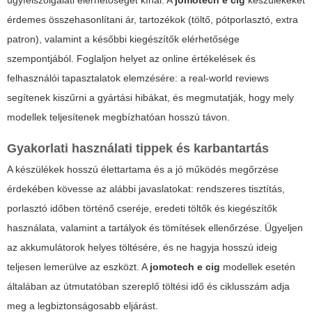
ügyfélszolgálati elérhetőséget kínál. A
jomotech e cig
készülékeket
érdemes összehasonlítani ár, tartozékok (töltő, pótporlasztó, extra
patron), valamint a későbbi kiegészítők elérhetősége
szempontjából. Foglaljon helyet az online értékelések és
felhasználói tapasztalatok elemzésére: a real-world reviews
segítenek kiszűrni a gyártási hibákat, és megmutatják, hogy mely
modellek teljesítenek megbízhatóan hosszú távon.
Gyakorlati használati tippek és karbantartás
A készülékek hosszú élettartama és a jó működés megőrzése
érdekében kövesse az alábbi javaslatokat: rendszeres tisztítás,
porlasztó időben történő cseréje, eredeti töltők és kiegészítők
használata, valamint a tartályok és tömítések ellenőrzése. Ügyeljen
az akkumulátorok helyes töltésére, és ne hagyja hosszú ideig
teljesen lemerülve az eszközt. A
jomotech e cig
modellek esetén
általában az útmutatóban szereplő töltési idő és ciklusszám adja
meg a legbiztonságosabb eljárást.