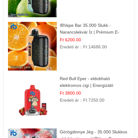
IBVape Bar 35.000 Slukk -
Narancslekvár Íz | Prémium E-
cigaretta
Ft 6200.00
Eredeti ár：
Ft 14686.00
Red Bull Eper - eldobható
elektromos cigi | Energizáló
Gyümölcs Íz
Ft 3800.00
Eredeti ár：
Ft 7250.00
Görögdinnye Jég - 35.000 Slukkos