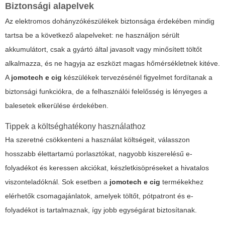
Biztonsági alapelvek
Az elektromos dohányzókészülékek biztonsága érdekében mindig
tartsa be a következő alapelveket: ne használjon sérült
akkumulátort, csak a gyártó által javasolt vagy minősített töltőt
alkalmazza, és ne hagyja az eszközt magas hőmérsékletnek kitéve.
A
jomotech e cig
készülékek tervezésénél figyelmet fordítanak a
biztonsági funkciókra, de a felhasználói felelősség is lényeges a
balesetek elkerülése érdekében.
Tippek a költséghatékony használathoz
Ha szeretné csökkenteni a használat költségeit, válasszon
hosszabb élettartamú porlasztókat, nagyobb kiszerelésű e-
folyadékot és keressen akciókat, készletkisöpréseket a hivatalos
viszonteladóknál. Sok esetben a
jomotech e cig
termékekhez
elérhetők csomagajánlatok, amelyek töltőt, pótpatront és e-
folyadékot is tartalmaznak, így jobb egységárat biztosítanak.