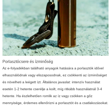
Porlasztócsere és ízminőség
Az e-folyadékban található anyagok hatására a porlasztók idővel
elhasználódnak vagy eliszaposodnak, ez csökkenti az ízminőséget
és növelheti a leégett ízt. Általános javaslat: intenzív használat
esetén 1-2 hetente cserélje a koilt, míg ritkább használatnál 3-4
hetente. Ha észlelhetően romlik az íz vagy csökken a gőz
mennyisége, érdemes ellenőrizni a porlasztót és a csatlakozásokat.