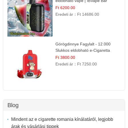
eldobható vape | IBVape Bar
Frissítő Nyári Íz
Ft 6200.00
Eredeti ár：
Ft 14686.00
Görögdinnye Fagylalt - 12.000
Slukkos eldobható e-Cigaretta
Ft 3800.00
Eredeti ár：
Ft 7250.00
Blog
Mindent az e cigarette romania kínálatáról, legjobb
árak és vásárlási tippek