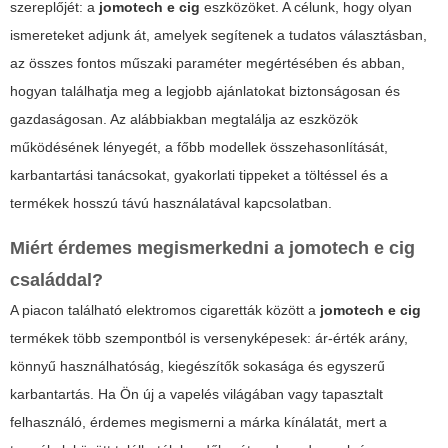
szereplőjét: a
jomotech e cig
eszközöket. A célunk, hogy olyan
ismereteket adjunk át, amelyek segítenek a tudatos választásban,
az összes fontos műszaki paraméter megértésében és abban,
hogyan találhatja meg a legjobb ajánlatokat biztonságosan és
gazdaságosan. Az alábbiakban megtalálja az eszközök
működésének lényegét, a főbb modellek összehasonlítását,
karbantartási tanácsokat, gyakorlati tippeket a töltéssel és a
termékek hosszú távú használatával kapcsolatban.
Miért érdemes megismerkedni a
jomotech e cig
családdal?
A piacon található elektromos cigaretták között a
jomotech e cig
termékek több szempontból is versenyképesek: ár-érték arány,
könnyű használhatóság, kiegészítők sokasága és egyszerű
karbantartás. Ha Ön új a vapelés világában vagy tapasztalt
felhasználó, érdemes megismerni a márka kínálatát, mert a