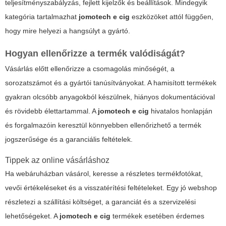
teljesítményszabályzás, fejlett kijelzők és beállítások. Mindegyik
kategória tartalmazhat
jomotech e cig
eszközöket attól függően,
hogy mire helyezi a hangsúlyt a gyártó.
Hogyan ellenőrizze a termék valódiságát?
Vásárlás előtt ellenőrizze a csomagolás minőségét, a
sorozatszámot és a gyártói tanúsítványokat. A hamisított termékek
gyakran olcsóbb anyagokból készülnek, hiányos dokumentációval
és rövidebb élettartammal. A
jomotech e cig
hivatalos honlapján
és forgalmazóin keresztül könnyebben ellenőrizhető a termék
jogszerűsége és a garanciális feltételek.
Tippek az online vásárláshoz
Ha webáruházban vásárol, keresse a részletes termékfotókat,
vevői értékeléseket és a visszatérítési feltételeket. Egy jó webshop
részletezi a szállítási költséget, a garanciát és a szervizelési
lehetőségeket. A
jomotech e cig
termékek esetében érdemes