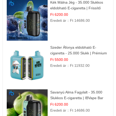
Kék Málna Jég - 35.000 Slukkos
eldobható E-cigaretta | Frissítő
Ízélmény
Ft 6200.00
Eredeti ár：
Ft 14686.00
Szeder Áfonya eldobható E-
cigaretta - 25.000 Slukk | Prémium
Gyümölcs Íz
Ft 5500.00
Eredeti ár：
Ft 11932.00
Savanyú Alma Fagylalt - 35.000
Slukkos E-cigaretta | IBVape Bar
Ft 6200.00
Eredeti ár：
Ft 14686.00