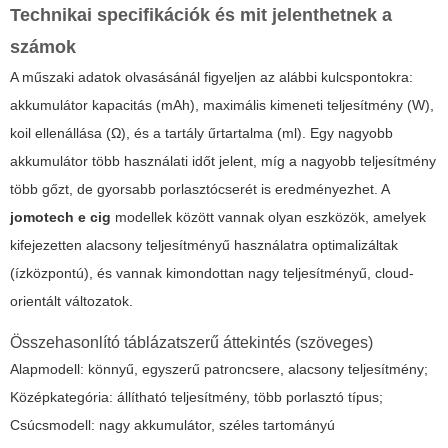
Technikai specifikációk és mit jelenthetnek a
számok
A műszaki adatok olvasásánál figyeljen az alábbi kulcspontokra:
akkumulátor kapacitás (mAh), maximális kimeneti teljesítmény (W),
koil ellenállása (Ω), és a tartály űrtartalma (ml). Egy nagyobb
akkumulátor több használati időt jelent, míg a nagyobb teljesítmény
több gőzt, de gyorsabb porlasztócserét is eredményezhet. A
jomotech e cig
modellek között vannak olyan eszközök, amelyek
kifejezetten alacsony teljesítményű használatra optimalizáltak
(ízközpontú), és vannak kimondottan nagy teljesítményű, cloud-
orientált változatok.
Összehasonlító táblázatszerű áttekintés (szöveges)
Alapmodell: könnyű, egyszerű patroncsere, alacsony teljesítmény;
Középkategória: állítható teljesítmény, több porlasztó típus;
Csúcsmodell: nagy akkumulátor, széles tartományú