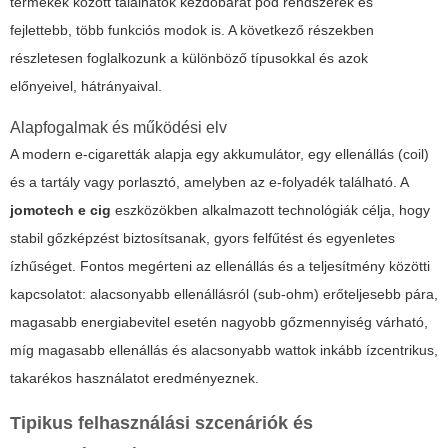
termékek között találhatók kezdőbarát pod rendszerek és
fejlettebb, több funkciós modok is. A következő részekben
részletesen foglalkozunk a különböző típusokkal és azok
előnyeivel, hátrányaival.
Alapfogalmak és működési elv
A modern e-cigaretták alapja egy akkumulátor, egy ellenállás (coil)
és a tartály vagy porlasztó, amelyben az e-folyadék található. A
jomotech e cig
eszközökben alkalmazott technológiák célja, hogy
stabil gőzképzést biztosítsanak, gyors felfűtést és egyenletes
ízhűséget. Fontos megérteni az ellenállás és a teljesítmény közötti
kapcsolatot: alacsonyabb ellenállásról (sub-ohm) erőteljesebb pára,
magasabb energiabevitel esetén nagyobb gőzmennyiség várható,
míg magasabb ellenállás és alacsonyabb wattok inkább ízcentrikus,
takarékos használatot eredményeznek.
Tipikus felhasználási szcenáriók és