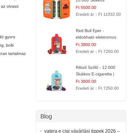
25.000 Slukkos
 az olvasó
eldobható E-cigaretta |
Ft 5500.00
Trópusi Ízélmény
Eredeti ár：
Ft 11932.00
Red Bull Eper -
dó gyors
eldobható elektromos
cigi | Energizáló
Ft 3800.00
g, bolti
Gyümölcs Íz
Eredeti ár：
Ft 7250.00
kran tartalmaz
Ribizli Szőlő - 12.000
Slukkos E-cigaretta |
Kifinomult Gyümölcs Íz
Ft 3800.00
Eredeti ár：
Ft 7250.00
Blog
vatera e cigi vásárlási tippek 2026 –