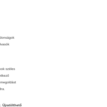
ajdonságok
olvasók
kok széles
vetkező
s megoldást
dra.
k.
Újratölthető