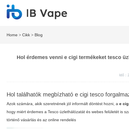
Home
>
Cikk
>
Blog
Hol érdemes venni e cigi termékeket tesco üz
Idő：2
Hol találhatók megbízható e cigi tesco forgal
Azok számára, akik szeretnének jól informált döntést hozni, a
e cig
hogy miért érdemes a Tesco üzlethálózatát és webes felületét is s
történő vásárlás
és az
online rendelés