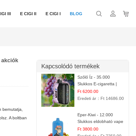
IGI III
E CIGI II
E CIGI I
BLOG
 akciók
Kapcsolódó termékek
Szőlő Íz - 35.000
Slukkos E-cigaretta |
Friss Gyümölcs Aroma
Ft 6200.00
Eredeti ár：
Ft 14686.00
n bemutatja,
Eper-Kiwi - 12.000
olsz. A
boltban
Slukkos eldobható vape
| Friss Gyümölcs
Ft 3800.00
Kombináció