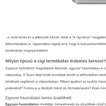
, a
rövid leírás
és a
jellemzők
között, tehát a "e cigi tesco" megjel
felsorolásában is. Ugyanakkor ügyelj arra, hogy a kulcsszóismétlés
bizalmának megnyerésében.
Milyen típusú e-cigi termékeket érdemes keresni
A piacon különböző megoldások léteznek: egyszer használatos e-cig
választéka. A Tesco által kínált termékek között is előfordulhat min
kérdések segítenek a választásban: Milyen gyakori az eszköz hasz
preferálod? Fontos-e a diszkrét méret és formatervezés? Ezek mind 
Egyszer használatos kontra újratölthető
Egyszer használatos
modellek: kényelmesek és olcsóbbak rövid 