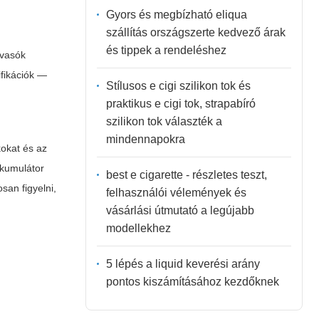
Gyors és megbízható eliqua
szállítás országszerte kedvező árak
és tippek a rendeléshez
lvasók
ifikációk —
Stílusos e cigi szilikon tok és
praktikus e cigi tok, strapabíró
szilikon tok választék a
mindennapokra
kokat és az
kkumulátor
best e cigarette - részletes teszt,
san figyelni,
felhasználói vélemények és
vásárlási útmutató a legújabb
modellekhez
5 lépés a liquid keverési arány
pontos kiszámításához kezdőknek