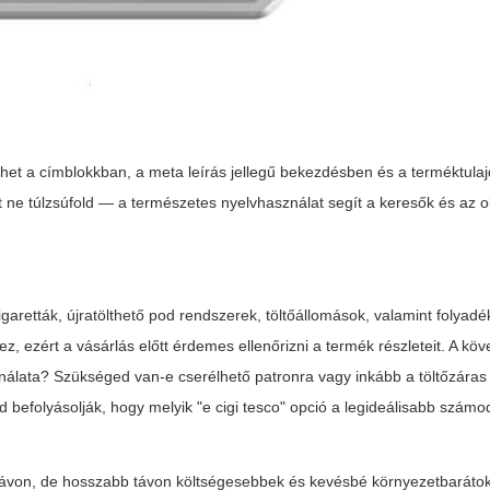
enhet a címblokkban, a meta leírás jellegű bekezdésben és a terméktul
t ne túlzsúfold — a természetes nyelvhasználat segít a keresők és az 
?
aretták, újratölthető pod rendszerek, töltőállomások, valamint folyadé
dez, ezért a vásárlás előtt érdemes ellenőrizni a termék részleteit. A kö
nálata? Szükséged van-e cserélhető patronra vagy inkább a töltőzára
befolyásolják, hogy melyik "e cigi tesco" opció a legideálisabb számo
távon, de hosszabb távon költségesebbek és kevésbé környezetbaráto