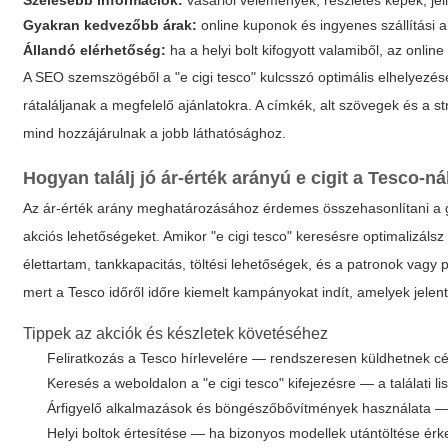
Szélesebb információk:
vásárlói vélemények, részletes képek, je
Gyakran kedvezőbb árak:
online kuponok és ingyenes szállítási a
Állandó elérhetőség:
ha a helyi bolt kifogyott valamiből, az onlin
A SEO szemszögéből a "e cigi tesco" kulcsszó optimális elhelyezés
rátaláljanak a megfelelő ajánlatokra. A címkék, alt szövegek és a s
mind hozzájárulnak a jobb láthatósághoz.
Hogyan találj jó ár-érték arányú e cigit a Tesco-ná
Az ár-érték arány meghatározásához érdemes összehasonlítani a gy
akciós lehetőségeket. Amikor "e cigi tesco" keresésre optimalizáls
élettartam, tankkapacitás, töltési lehetőségek, és a patronok vagy
mert a Tesco időről időre kiemelt kampányokat indít, amelyek jel
Tippek az akciók és készletek követéséhez
Feliratkozás a Tesco hírlevelére — rendszeresen küldhetnek cél
Keresés a weboldalon a "e cigi tesco" kifejezésre — a találati
Árfigyelő alkalmazások és böngészőbővítmények használata — ö
Helyi boltok értesítése — ha bizonyos modellek utántöltése érk