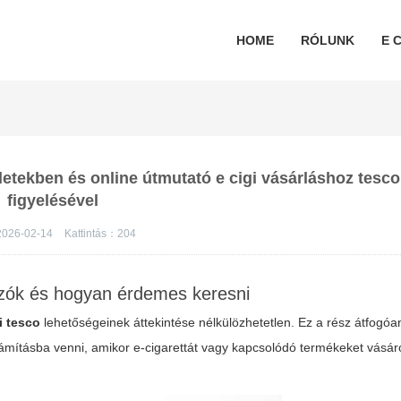
HOME
RÓLUNK
E C
letekben és online útmutató e cigi vásárláshoz tesco
figyelésével
026-02-14
Kattintás：
204
mazók és hogyan érdemes keresni
i tesco
lehetőségeinek áttekintése nélkülözhetetlen. Ez a rész átfogóa
zámításba venni, amikor e-cigarettát vagy kapcsolódó termékeket vásár