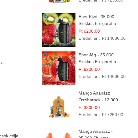
Eredeti ár：
Ft 7250.00
Eper Kiwi - 35.000
Slukkos E-cigaretta |
IBVape Bar Friss
Ft 6200.00
Gyümölcs Ízek
Eredeti ár：
Ft 14686.00
Eper Jég - 35.000
Slukkos E-cigaretta |
 a
IBVape Bar
Ft 6200.00
Eredeti ár：
Ft 14686.00
Mango Ananász
Őszibarack - 12.000
Slukkos eldobható e-
Ft 3800.00
Cigaretta
Eredeti ár：
Ft 7250.00
Mango Ananász -
csok célja,