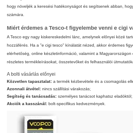
hogy növeljék a keresési hatékonyságot és segítsenek abban, hogy 
számára.
Miért érdemes a Tesco-t figyelembe venni e cigi 
A Tesco egy nagy kiskereskedelmi lánc, amelynek előnyei közé tart
hozzáférés. Ha a "e cigi tesco" kínálatát nézed, akkor érdemes fig
elérhetőség, online készletinformáció, valamint a Magyarországo
részletes termékleírásokat, összetevőket és felhasználói útmutatóka
A bolti vásárlás előnyei
Közvetlen tapasztalat:
a termék kézbevétele és a csomagolás ell
Azonnali átvétel:
nincs szállítási várakozás;
Segítség és tanácsadás:
személyes tanácsot kaphatsz eladóktól;
Akciók a kasszánál:
bolt-specifikus kedvezmények.