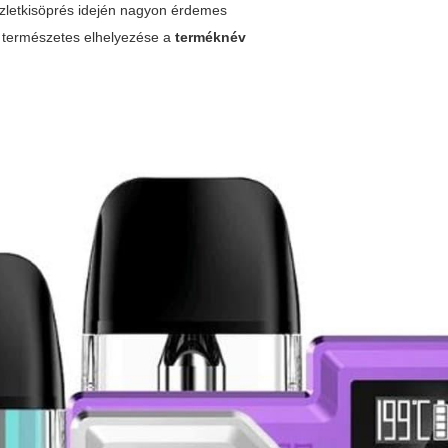
szletkisöprés idején nagyon érdemes
ó természetes elhelyezése a
terméknév