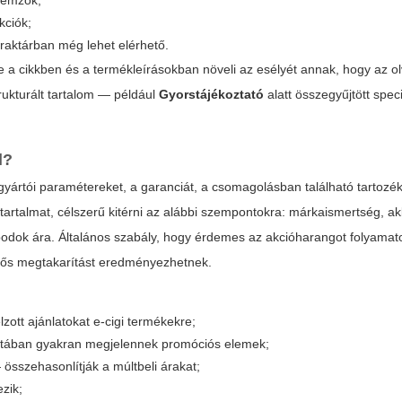
llemzők;
kciók;
e raktárban még lehet elérhető.
e a cikkben és a termékleírásokban növeli az esélyét annak, hogy az o
trukturált tartalom — például
Gyorstájékoztató
alatt összegyűjtött spec
l?
ártói paramétereket, a garanciát, a csomagolásban található tartozé
z tartalmat, célszerű kitérni az alábbi szempontokra: márkaismertség, a
 podok ára. Általános szabály, hogy érdemes az akcióharangot folyamato
entős megtakarítást eredményezhetnek.
zott ajánlatokat e-cigi termékekre;
 listában gyakran megjelennek promóciós elemek;
sszehasonlítják a múltbeli árakat;
ezik;