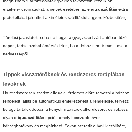
megbízható futárszolgálatok gyakran fokozottan kezelik az
érzékeny csomagokat, amelyek esetében az
eliqua szállítás
extra
protokollokat jelenthet a kíméletes szállítástól a gyors kézbesítésig.
Tárolási javaslatok: soha ne hagyd a gyógyszert zárt autóban tűző
napon; tartsd szobahőmérsékleten, ha a doboz nem ír mást; óvd a
nedvességtől.
Tippek visszatérőknek és rendszeres terápiában
lévőknek
Ha rendszeresen szedsz
eliqua
-t, érdemes előre tervezni a házhoz
rendelést: állíts be automatikus emlékeztetést a rendelésre, tervezz
be egy tartalék dobozt a kényelmi zavarok elkerülésére, és válassz
olyan
eliqua szállítás
opciót, amely hosszabb távon
költséghatékony és megbízható. Sokan szeretik a havi kiszállítást,