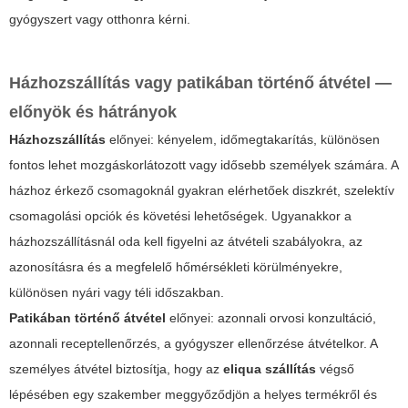
gyógyszert vagy otthonra kérni.
Házhozszállítás vagy patikában történő átvétel —
előnyök és hátrányok
Házhozszállítás
előnyei: kényelem, időmegtakarítás, különösen
fontos lehet mozgáskorlátozott vagy idősebb személyek számára. A
házhoz érkező csomagoknál gyakran elérhetőek diszkrét, szelektív
csomagolási opciók és követési lehetőségek. Ugyanakkor a
házhozszállításnál oda kell figyelni az átvételi szabályokra, az
azonosításra és a megfelelő hőmérsékleti körülményekre,
különösen nyári vagy téli időszakban.
Patikában történő átvétel
előnyei: azonnali orvosi konzultáció,
azonnali receptellenőrzés, a gyógyszer ellenőrzése átvételkor. A
személyes átvétel biztosítja, hogy az
eliqua szállítás
végső
lépésében egy szakember meggyőződjön a helyes termékről és