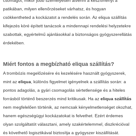
csomagot, mikor jobb személyesen átvenni a készítményt a
patikában, milyen ellenőrzéseket várhatsz, és hogyan
csökkentheted a kockázatot a rendelés során. Az
eliqua szállítás
kifejezés köré épített tanácsok a mindennapi rendelési helyzetekre
szabottak, egyértelmű ajánlásokkal a biztonságos gyógyszerellátás
érdekében.
Miért fontos a megbízható eliqua szállítás?
A trombózis megelőzésére és kezelésére használt gyógyszerek,
mint az
eliqua
, különös figyelmet igényelnek a szállítás során: a
pontos adagolás, a gyári csomagolás sértetlensége és a hiteles
forrásból történő beszerzés mind kritikusak. Ha az
eliqua szállítás
nem megfelelően történik, az nemcsak kényelmetlenséget okozhat,
hanem egészségügyi kockázatokat is felvethet. Ezért érdemes
olyan szolgáltatót választani, amely szakértelemmel, diszkrécióval
és követhető logisztikával biztosítja a gyógyszer kiszállítását.