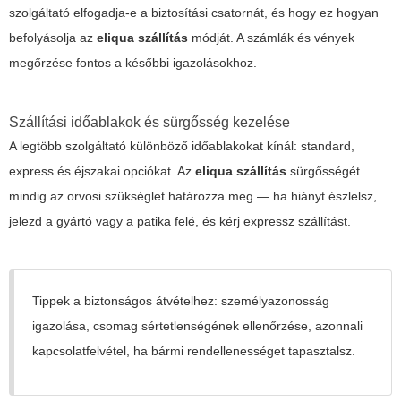
szolgáltató elfogadja-e a biztosítási csatornát, és hogy ez hogyan
befolyásolja az
eliqua szállítás
módját. A számlák és vények
megőrzése fontos a későbbi igazolásokhoz.
Szállítási időablakok és sürgősség kezelése
A legtöbb szolgáltató különböző időablakokat kínál: standard,
express és éjszakai opciókat. Az
eliqua szállítás
sürgősségét
mindig az orvosi szükséglet határozza meg — ha hiányt észlelsz,
jelezd a gyártó vagy a patika felé, és kérj expressz szállítást.
Tippek a biztonságos átvételhez: személyazonosság
igazolása, csomag sértetlenségének ellenőrzése, azonnali
kapcsolatfelvétel, ha bármi rendellenességet tapasztalsz.