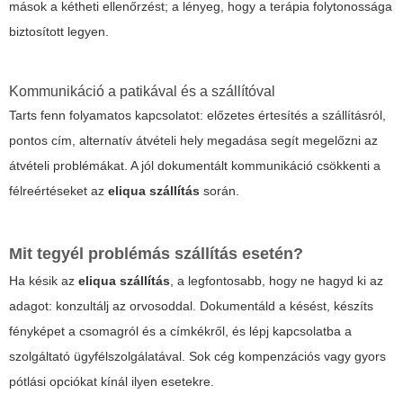
mások a kétheti ellenőrzést; a lényeg, hogy a terápia folytonossága
biztosított legyen.
Kommunikáció a patikával és a szállítóval
Tarts fenn folyamatos kapcsolatot: előzetes értesítés a szállításról,
pontos cím, alternatív átvételi hely megadása segít megelőzni az
átvételi problémákat. A jól dokumentált kommunikáció csökkenti a
félreértéseket az
eliqua szállítás
során.
Mit tegyél problémás szállítás esetén?
Ha késik az
eliqua szállítás
, a legfontosabb, hogy ne hagyd ki az
adagot: konzultálj az orvosoddal. Dokumentáld a késést, készíts
fényképet a csomagról és a címkékről, és lépj kapcsolatba a
szolgáltató ügyfélszolgálatával. Sok cég kompenzációs vagy gyors
pótlási opciókat kínál ilyen esetekre.