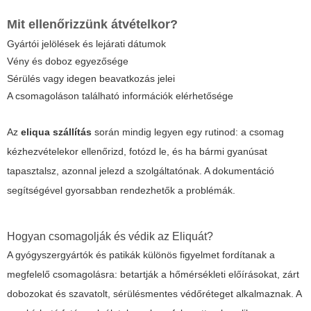
Mit ellenőrizzünk átvételkor?
Gyártói jelölések és lejárati dátumok
Vény és doboz egyezősége
Sérülés vagy idegen beavatkozás jelei
A csomagoláson található információk elérhetősége
Az
eliqua szállítás
során mindig legyen egy rutinod: a csomag
kézhezvételekor ellenőrizd, fotózd le, és ha bármi gyanúsat
tapasztalsz, azonnal jelezd a szolgáltatónak. A dokumentáció
segítségével gyorsabban rendezhetők a problémák.
Hogyan csomagolják és védik az Eliquát?
A gyógyszergyártók és patikák különös figyelmet fordítanak a
megfelelő csomagolásra: betartják a hőmérsékleti előírásokat, zárt
dobozokat és szavatolt, sérülésmentes védőréteget alkalmaznak. A