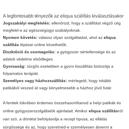
A legfontosabb tényezők az eliqua szállítás kiválasztásakor
Jogszabályi megfelelés:
ellenőrizd, hogy a szállítást végző cég
megfelel-e az egészségügyi szabályoknak.
Nyomon követés:
válassz olyan szolgáltatást, ahol az
eliqua
szállítás
lépései online követhetők.
Diszkréció és csomagolás:
a gyógyszer sértetlensége és az
adatok védelme elsődleges.
Gyorsaság:
sürgős esetekben a gyors kiszállítás biztosítja a
folyamatos terápiát.
Személyes vagy házhozszállítás:
mérlegeld, hogy inkább
patikából veszed át vagy kényelmesebb a házhoz jövő futár.
A fentiek tükrében érdemes összehasonlítanod a helyi patikák és
online gyógyszerszolgáltatók ajánlatait. Amikor
eliqua szállítás
ról
van szó, a döntést befolyásolja a recept típusa, az ellátás
sürgőssége és az, hogy szeretnéd-e személyesen átvenni a