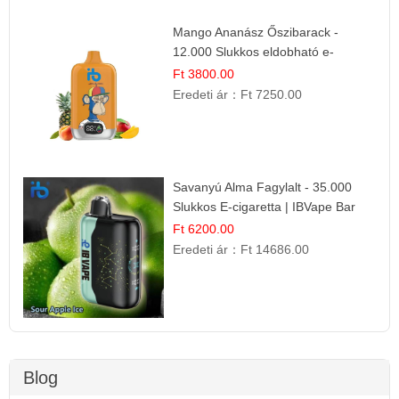
Mango Ananász Őszibarack -
12.000 Slukkos eldobható e-
Cigaretta
Ft 3800.00
Eredeti ár：
Ft 7250.00
Savanyú Alma Fagylalt - 35.000
Slukkos E-cigaretta | IBVape Bar
Ft 6200.00
Eredeti ár：
Ft 14686.00
Blog