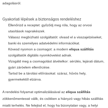
adagolásról.
Gyakorlati lépések a biztonságos rendeléshez
Ellenőrizd a receptet: győződj meg róla, hogy az orvosi
utasítások naprakészek.
Válassz megbízható szolgáltatót: olvasd el a visszajelzéseket,
banki és személyes adatvédelmi információkat.
Kövesd nyomon a csomagot: a modern
eliqua szállítás
szolgáltatók digitális nyomkövetést adnak.
Vizsgáld meg a csomagolást átvételkor: sérülés, lejárati dátum,
gyári záróelem ellenőrzése.
Tartsd be a tárolási előírásokat: száraz, hűvös hely,
gyermekektől elzárva.
A rendelési folyamat optimalizálásával az
eliqua szállítás
zökkenőmentessé válik, és csökken a hiányzó vagy hibás szállítás
miatti terhelés. Ne felejtsd el, hogy ha bizonytalan vagy, a helyi