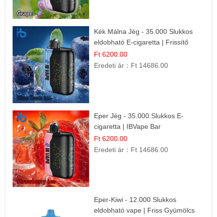
Kék Málna Jég - 35.000 Slukkos
eldobható E-cigaretta | Frissítő
Ízélmény
Ft 6200.00
Eredeti ár：
Ft 14686.00
Eper Jég - 35.000 Slukkos E-
cigaretta | IBVape Bar
Ft 6200.00
Eredeti ár：
Ft 14686.00
Eper-Kiwi - 12.000 Slukkos
eldobható vape | Friss Gyümölcs