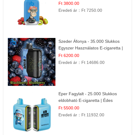
Kombináció
Ft 3800.00
Eredeti ár：
Ft 7250.00
Szeder Áfonya - 35.000 Slukkos
Egyszer Használatos E-cigaretta |
Prémium Ízélmény
Ft 6200.00
Eredeti ár：
Ft 14686.00
Eper Fagylalt - 25.000 Slukkos
eldobható E-cigaretta | Édes
Desszert Íz
Ft 5500.00
Eredeti ár：
Ft 11932.00