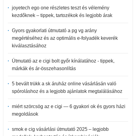
joyetech ego one részletes teszt és vélemény
kezdőknek – tippek, tartozékok és legjobb árak
Gyors gyakorlati útmutató a pg vg arány
megértéséhez és az optimális e-folyadék keverék
kiválasztásához
Útmutató az e cigi bolt győr kínálatához - tippek,
márkák és ár-összehasonlítás
5 bevált trükk a sk áruház online vásárlásán való
spóroláshoz és a legjobb ajánlatok megtalálásához
miért szörcsög az e cigi — 6 gyakori ok és gyors házi
megoldások
smok e cig vásárlási útmutató 2025 – legjobb