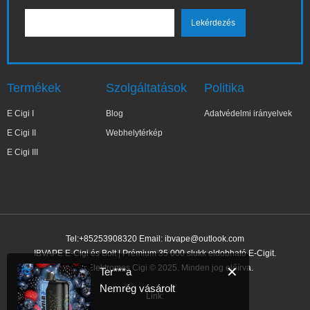
Termékek
Szolgáltatások
Politika
E Cigi I
Blog
Adatvédelmi irányelvek
E Cigi II
Webhelytérkép
E Cigi III
Tel:+85253908320 Email:
ibvape@outlook.com
IBVAPE E-Cigi és Bolt | Prémium 35 000 slukk eldobható E-Cigit.
IBVAPE Elektromos Cigi © 2025. Minden jog előírva.
✕
Ter***a
Nemrég vásárolt
Link: