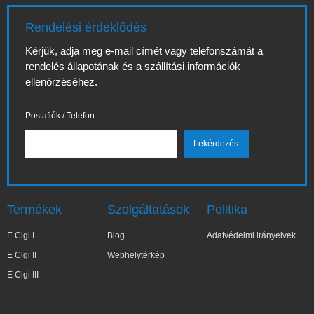
Rendelési érdeklődés
Kérjük, adja meg e-mail címét vagy telefonszámát a
rendelés állapotának és a szállítási információk
ellenőrzéséhez.
Postafiók / Telefon
Termékek
Szolgáltatások
Politika
E Cigi I
Blog
Adatvédelmi irányelvek
E Cigi II
Webhelytérkép
E Cigi III