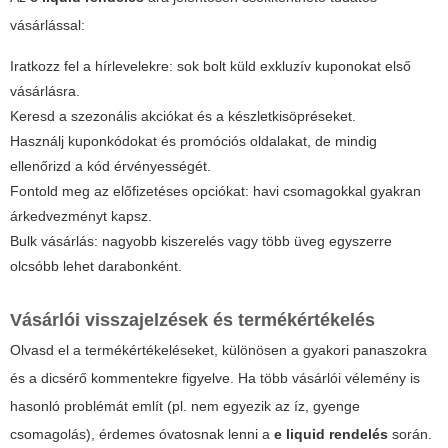
vásárlással:
Iratkozz fel a hírlevelekre: sok bolt küld exkluzív kuponokat első
vásárlásra.
Keresd a szezonális akciókat és a készletkisöpréseket.
Használj kuponkódokat és promóciós oldalakat, de mindig
ellenőrizd a kód érvényességét.
Fontold meg az előfizetéses opciókat: havi csomagokkal gyakran
árkedvezményt kapsz.
Bulk vásárlás: nagyobb kiszerelés vagy több üveg egyszerre
olcsóbb lehet darabonként.
Vásárlói visszajelzések és termékértékelés
Olvasd el a termékértékeléseket, különösen a gyakori panaszokra
és a dicsérő kommentekre figyelve. Ha több vásárlói vélemény is
hasonló problémát említ (pl. nem egyezik az íz, gyenge
csomagolás), érdemes óvatosnak lenni a
e liquid rendelés
során.