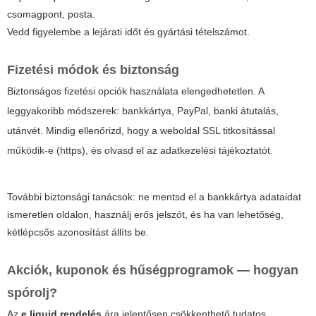
csomagpont, posta.
Vedd figyelembe a lejárati időt és gyártási tételszámot.
Fizetési módok és biztonság
Biztonságos fizetési opciók használata elengedhetetlen. A
leggyakoribb módszerek: bankkártya, PayPal, banki átutalás,
utánvét. Mindig ellenőrizd, hogy a weboldal SSL titkosítással
működik-e (https), és olvasd el az adatkezelési tájékoztatót.
További biztonsági tanácsok: ne mentsd el a bankkártya adataidat
ismeretlen oldalon, használj erős jelszót, és ha van lehetőség,
kétlépcsős azonosítást állíts be.
Akciók, kuponok és hűségprogramok — hogyan
spórolj?
Az
e liquid rendelés
ára jelentősen csökkenthető tudatos