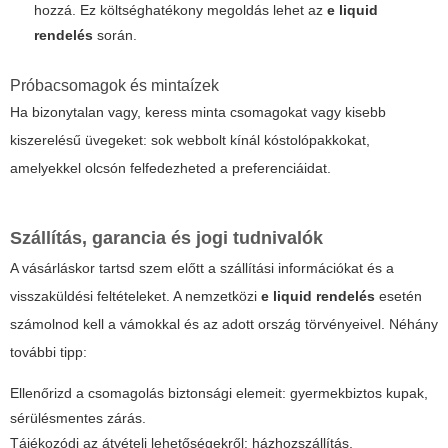
hozzá. Ez költséghatékony megoldás lehet az
e liquid
rendelés
során.
Próbacsomagok és mintaízek
Ha bizonytalan vagy, keress minta csomagokat vagy kisebb
kiszerelésű üvegeket: sok webbolt kínál kóstolópakkokat,
amelyekkel olcsón felfedezheted a preferenciáidat.
Szállítás, garancia és jogi tudnivalók
A vásárláskor tartsd szem előtt a szállítási információkat és a
visszaküldési feltételeket. A nemzetközi
e liquid rendelés
esetén
számolnod kell a vámokkal és az adott ország törvényeivel. Néhány
további tipp:
Ellenőrizd a csomagolás biztonsági elemeit: gyermekbiztos kupak,
sérülésmentes zárás.
Tájékozódj az átvételi lehetőségekről: házhozszállítás,