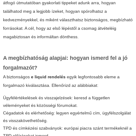
átfogó útmutatóban gyakorlati tippeket adunk arra, hogyan
találhatod meg a legjobb ízeket, hogyan spórolhatsz a
kedvezményekkel, és miként választhatsz biztonságos, megbízható
forrásokat. A cél, hogy az első lépéstől a csomag átvételéig
magabiztosan és informáltan dönthess.
A megbízhatóság alapjai: hogyan ismerd fel a jó
forgalmazót?
A biztonságos
e liquid rendelés
egyik legfontosabb eleme a
forgalmazó kiválasztása. Ellenőrizd az alábbiakat:
Ügyfélértékelések és visszajelzések: keresd a független
véleményeket és közösségi fórumokat.
Cégadatok és elérhetőség: legyen egyértelmű cím, ügyfélszolgálat
és visszakövethetőség.
TPD és címkézési szabványok: európai piacra szánt termékeknél a
TPD előírásokat ismerd.