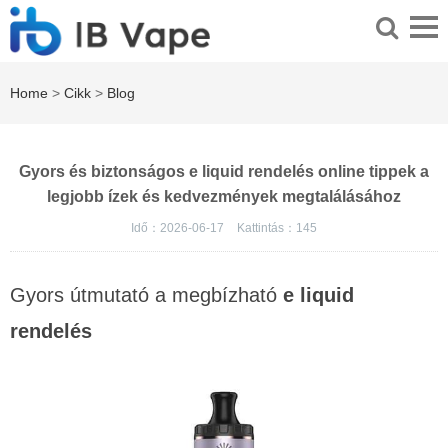
Home
>
Cikk
>
Blog
Gyors és biztonságos e liquid rendelés online tippek a
legjobb ízek és kedvezmények megtalálásához
Idő：2026-06-17
Kattintás：
145
Gyors útmutató a megbízható
e liquid
rendelés