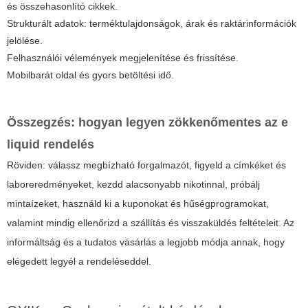
és összehasonlító cikkek.
Strukturált adatok: terméktulajdonságok, árak és raktárinformációk
jelölése.
Felhasználói vélemények megjelenítése és frissítése.
Mobilbarát oldal és gyors betöltési idő.
Összegzés: hogyan legyen zökkenőmentes az e
liquid rendelés
Röviden: válassz megbízható forgalmazót, figyeld a címkéket és
laboreredményeket, kezdd alacsonyabb nikotinnal, próbálj
mintaízeket, használd ki a kuponokat és hűségprogramokat,
valamint mindig ellenőrizd a szállítás és visszaküldés feltételeit. Az
informáltság és a tudatos vásárlás a legjobb módja annak, hogy
elégedett legyél a rendeléseddel.