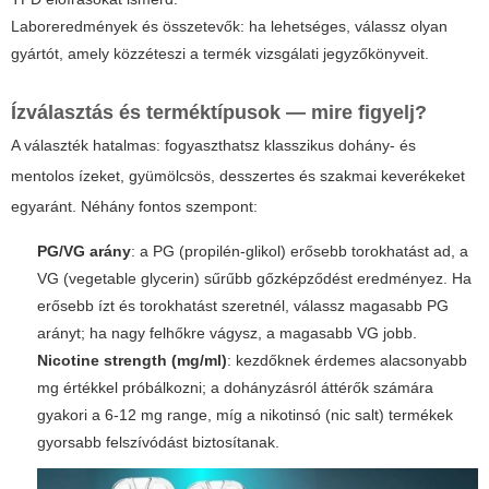
Laboreredmények és összetevők: ha lehetséges, válassz olyan
gyártót, amely közzéteszi a termék vizsgálati jegyzőkönyveit.
Ízválasztás és terméktípusok — mire figyelj?
A választék hatalmas: fogyaszthatsz klasszikus dohány- és
mentolos ízeket, gyümölcsös, desszertes és szakmai keverékeket
egyaránt. Néhány fontos szempont:
PG/VG arány
: a PG (propilén-glikol) erősebb torokhatást ad, a
VG (vegetable glycerin) sűrűbb gőzképződést eredményez. Ha
erősebb ízt és torokhatást szeretnél, válassz magasabb PG
arányt; ha nagy felhőkre vágysz, a magasabb VG jobb.
Nicotine strength (mg/ml)
: kezdőknek érdemes alacsonyabb
mg értékkel próbálkozni; a dohányzásról áttérők számára
gyakori a 6-12 mg range, míg a nikotinsó (nic salt) termékek
gyorsabb felszívódást biztosítanak.