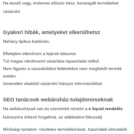
Ha kezdő vagy, érdemes először kész, bevizsgált termékeket
vásárolni.
Gyakori hibák, amelyeket elkerülhetsz
Néhány tipikus baklövés:
Elfelejteni ellenőrizni a lejárati dátumot.
Túl magas nikotinszint vásárlása tapasztalat nélkül.
Nem figyelni a visszaküldési feltételekre nem megfelelő termék
esetén.
Ismeretlen eladótól vásárolni hiányzó információkkal.
SEO tanácsok webáruház-tulajdonosoknak
Ha webáruházad van és szeretnéd növelni a
e liquid rendelés
kulcsszóra érkező forgalmat, az alábbiakra fókuszálj:
Minőségi tartalom: részletes termékleírások, használati útmutatók