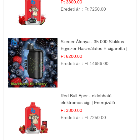
Ft 3800.00
Eredeti ár：
Ft 7250.00
Szeder Áfonya - 35.000 Slukkos
Egyszer Használatos E-cigaretta |
Prémium Ízélmény
Ft 6200.00
Eredeti ár：
Ft 14686.00
Red Bull Eper - eldobható
elektromos cigi | Energizáló
Gyümölcs Íz
Ft 3800.00
Eredeti ár：
Ft 7250.00