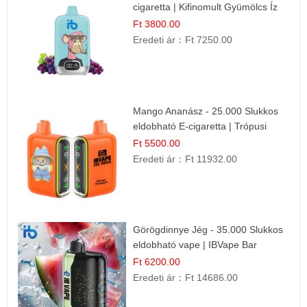
cigaretta | Kifinomult Gyümölcs Íz
Ft 3800.00
Eredeti ár：
Ft 7250.00
Mango Ananász - 25.000 Slukkos
eldobható E-cigaretta | Trópusi
Ízélmény
Ft 5500.00
Eredeti ár：
Ft 11932.00
Görögdinnye Jég - 35.000 Slukkos
eldobható vape | IBVape Bar
Frissítő Nyári Íz
Ft 6200.00
Eredeti ár：
Ft 14686.00