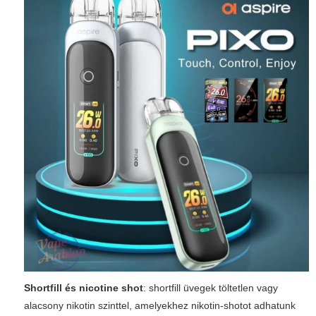
Shortfill és nicotine shot
: shortfill üvegek töltetlen vagy
alacsony nikotin szinttel, amelyekhez nikotin-shotot adhatunk