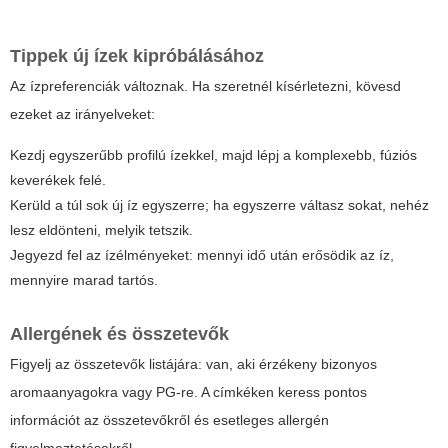
Tippek új ízek kipróbálásához
Az ízpreferenciák változnak. Ha szeretnél kísérletezni, kövesd
ezeket az irányelveket:
Kezdj egyszerűbb profilú ízekkel, majd lépj a komplexebb, fúziós
keverékek felé.
Kerüld a túl sok új íz egyszerre; ha egyszerre váltasz sokat, nehéz
lesz eldönteni, melyik tetszik.
Jegyezd fel az ízélményeket: mennyi idő után erősödik az íz,
mennyire marad tartós.
Allergének és összetevők
Figyelj az összetevők listájára: van, aki érzékeny bizonyos
aromaanyagokra vagy PG-re. A címkéken keress pontos
információt az összetevőkről és esetleges allergén