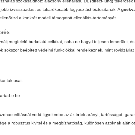
sználati szokásaidhoz: alacsony ellenállású DL (direct-lung) tekercse
 jobb ízvisszaadást és takarékosabb fogyasztást biztosítanak. A
geekv
ellenőrizd a konkrét modell támogatott ellenállás-tartományát.
esés
lj megfelelő burkolatú cellákat, soha ne hagyd teljesen lemerülni, és n
 sokszor beépített védelmi funkciókkal rendelkeznek, mint rövidzárlat 
kontaktusait.
vartad-e be.
ehasonlításnál vedd figyelembe az ár-érték arányt, tartósságot, garan
ge a robusztus kivitel és a megbízhatóság, különösen azoknak ajánlott