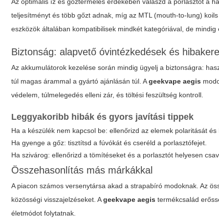
Az optimális íz és gőztermelés érdekében válaszd a porlasztót a ha
teljesítményt és több gőzt adnak, míg az MTL (mouth-to-lung) koils
eszközök általában kompatibilisek mindkét kategóriával, de mindig 
Biztonság: alapvető óvintézkedések és hibaker
Az akkumulátorok kezelése során mindig ügyelj a biztonságra: haszná
túl magas árammal a gyártó ajánlásán túl. A
geekvape aegis
modok
védelem, túlmelegedés elleni zár, és töltési feszültség kontroll.
Leggyakoribb hibák és gyors javítási tippek
Ha a készülék nem kapcsol be: ellenőrizd az elemek polaritását és 
Ha gyenge a gőz: tisztítsd a fúvókát és cseréld a porlasztófejet.
Ha szivárog: ellenőrizd a tömítéseket és a porlasztót helyesen csa
Összehasonlítás más márkákkal
A piacon számos versenytársa akad a strapabíró modoknak. Az össz
közösségi visszajelzéseket. A
geekvape aegis
termékcsalád erőssé
életmódot folytatnak.