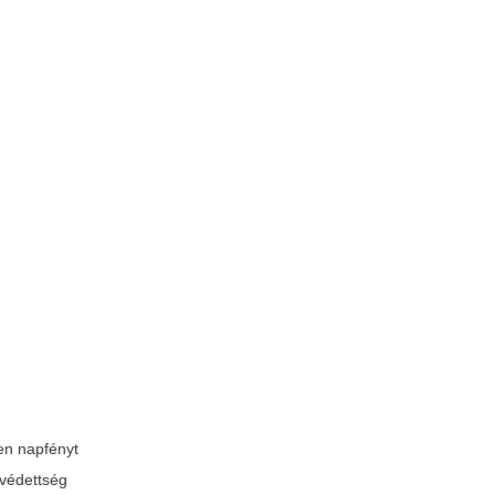
len napfényt
rvédettség