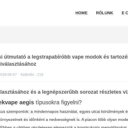
HOME
RÓLUNK
E C
ási útmutató a legstrapabíróbb vape modok és tartoz
iválasztásához
026-06-27
Kattintás：
216
lasztásához és a legnépszerűbb sorozat részletes vi
ekvape aegis
típusokra figyelni?
ikus szempontok: a mindennapos használat, egyes utcai körülmények és
környezetnek és időnként a nedvességnek is. A piacon több olyan modell
yt. Ebben a cikkben részletesen elemezzük a konstrukciós megoldásokat,