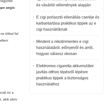
k nagyobb
és vásárlói vélemények alapján
ape aegis
E cigi porlasztó ellenállás cseréje és
karbantartása praktikus tippek az e
cigi használóknak
e töltsd fel
elleni
Mindent a nikotinmentes e cigi
használatáról, előnyeiről és arról,
hogyan válassz okosan
Elektromos cigaretta akkumulátor
javítás otthon lépésről lépésre
praktikus tippek a biztonságos
használathoz
ciát és a
, akik aktív