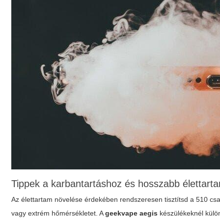
Tippek a karbantartáshoz és hosszabb élettart
Az élettartam növelése érdekében rendszeresen tisztítsd a 510 csat
vagy extrém hőmérsékletet. A
geekvape aegis
készülékeknél külön