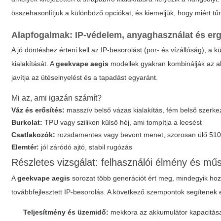
összehasonlítjuk a különböző opciókat, és kiemeljük, hogy miért tűn
Alapfogalmak: IP-védelem, anyaghasználat és e
A jó döntéshez érteni kell az IP-besorolást (por- és vízállóság), a k
kialakítását. A
geekvape aegis
modellek gyakran kombinálják az alu
javítja az ütéselnyelést és a tapadást egyaránt.
Mi az, ami igazán számít?
Váz és erősítés:
masszív belső vázas kialakítás, fém belső szerke
Burkolat:
TPU vagy szilikon külső héj, ami tompítja a leesést
Csatlakozók:
rozsdamentes vagy bevont menet, szorosan ülő 510
Elemtér:
jól záródó ajtó, stabil rugózás
Részletes vizsgálat: felhasználói élmény és mű
A
geekvape aegis
sorozat több generációt ért meg, mindegyik hoz
továbbfejlesztett IP-besorolás. A következő szempontok segítenek el
Teljesítmény és üzemidő:
mekkora az akkumulátor kapacitása, 