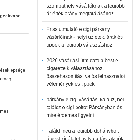
szombathely vásárlóknak a legjobb
ár-érték arány megtalálásához
A
geekvape
Friss útmutató e cigi párkány
vásárlóinak - helyi üzletek, árak és
tippek a legjobb választáshoz
2026 vásárlási útmutató a best e-
cigarette kiválasztásához,
ítések épsége,
összehasonlítás, valós felhasználói
csomag
vélemények és tippek
párkány e cigi vásárlási kalauz, hol
találsz e cigi boltot Párkányban és
demes
mire érdemes figyelni
Találd meg a legjobb dohánybolt
újpest kínálatot nyitvatartás, akciók