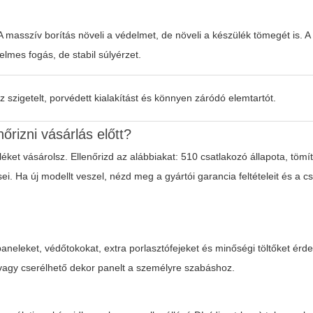
masszív borítás növeli a védelmet, de növeli a készülék tömegét is. 
elmes fogás, de stabil súlyérzet.
z szigetelt, porvédett kialakítást és könnyen záródó elemtartót.
rizni vásárlás előtt?
léket vásárolsz. Ellenőrizd az alábbiakat: 510 csatlakozó állapota, töm
. Ha új modellt veszel, nézd meg a gyártói garancia feltételeit és a 
k paneleket, védőtokokat, extra porlasztófejeket és minőségi töltőket ér
, vagy cserélhető dekor panelt a személyre szabáshoz.