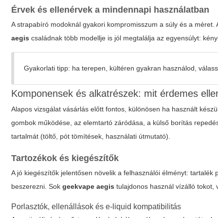
Érvek és ellenérvek a mindennapi használatban
A strapabíró modoknál gyakori kompromisszum a súly és a méret. A 
aegis
családnak több modellje is jól megtalálja az egyensúlyt: kény
Gyakorlati tipp: ha terepen, kültéren gyakran használod, válass
Komponensek és alkatrészek: mit érdemes ellenő
Alapos vizsgálat vásárlás előtt fontos, különösen ha használt készü
gombok működése, az elemtartó záródása, a külső borítás repedései
tartalmát (töltő, pót tömítések, használati útmutató).
Tartozékok és kiegészítők
A jó kiegészítők jelentősen növelik a felhasználói élményt: tartalé
beszerezni. Sok
geekvape aegis
tulajdonos használ vízálló tokot
Porlasztók, ellenállások és e-liquid kompatibilitás