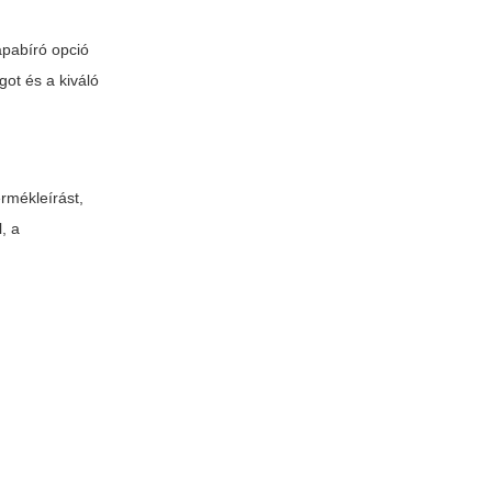
apabíró opció
ot és a kiváló
ermékleírást,
l, a