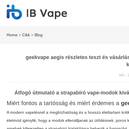
Home
>
Cikk
>
Blog
geekvape aegis részletes teszt és vásárl
k
Idő：2
Átfogó útmutató a strapabíró vape-modok kivá
Miért fontos a tartósság és miért érdemes a
ge
A modern vapelésnél a megbízhatóság és a hosszú élettartam krit
életmód igénylik, hogy a modok ellenálljanak az ütődésnek, poros 
amelyek kifejezetten a strapabíró kialakításra helyezik a hangsúl