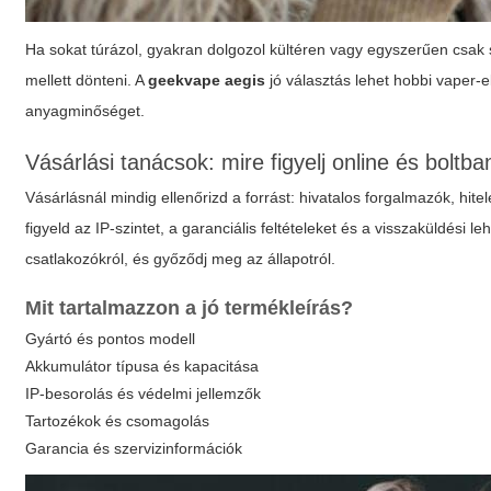
Ha sokat túrázol, gyakran dolgozol kültéren vagy egyszerűen csak
mellett dönteni. A
geekvape aegis
jó választás lehet hobbi vaper-
anyagminőséget.
Vásárlási tanácsok: mire figyelj online és boltba
Vásárlásnál mindig ellenőrizd a forrást: hivatalos forgalmazók, hite
figyeld az IP-szintet, a garanciális feltételeket és a visszaküldési l
csatlakozókról, és győződj meg az állapotról.
Mit tartalmazzon a jó termékleírás?
Gyártó és pontos modell
Akkumulátor típusa és kapacitása
IP-besorolás és védelmi jellemzők
Tartozékok és csomagolás
Garancia és szervizinformációk