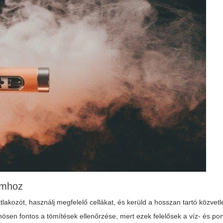
amhoz
lakozót, használj megfelelő cellákat, és kerüld a hosszan tartó közvet
ösen fontos a tömítések ellenőrzése, mert ezek felelősek a víz- és po