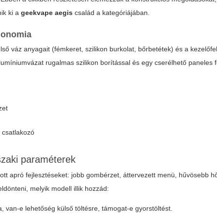
ik ki a
geekvape aegis
család a kategóriájában.
rgonomia
ülső váz anyagait (fémkeret, szilikon burkolat, bőrbetétek) és a kezelőfe
míniumvázat rugalmas szilikon borítással és egy cserélhető paneles fe
zet
 csatlakozó
szaki paraméterek
ott apró fejlesztéseket: jobb gombérzet, áttervezett menü, hűvösebb h
dönteni, melyik modell illik hozzád:
van-e lehetőség külső töltésre, támogat-e gyorstöltést.