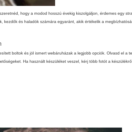
 szeretnéd, hogy a modod hosszú évekig kiszolgáljon, érdemes egy str
ek, kezdők és haladók számára egyaránt, akik értékelik a megbízhatóság
n
lesített boltok és jól ismert webáruházak a legjobb opciók. Olvasd el a t
ehetőségeket. Ha használt készüléket veszel, kérj több fotót a készülékrő