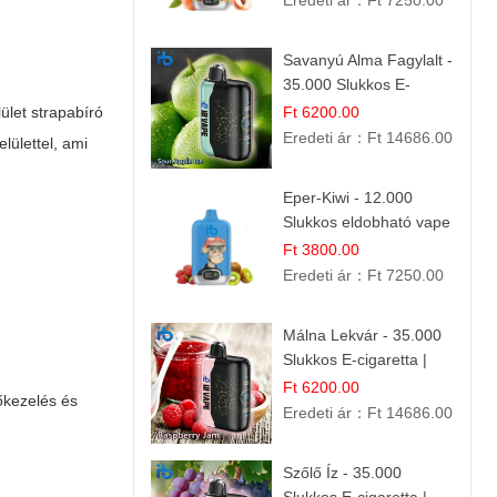
Eredeti ár：
Ft 7250.00
Savanyú Alma Fagylalt -
35.000 Slukkos E-
cigaretta | IBVape Bar
lület strapabíró
Ft 6200.00
Eredeti ár：
Ft 14686.00
lülettel, ami
Eper-Kiwi - 12.000
Slukkos eldobható vape
| Friss Gyümölcs
Ft 3800.00
Kombináció
Eredeti ár：
Ft 7250.00
Málna Lekvár - 35.000
Slukkos E-cigaretta |
IBVape Bar Édes
Ft 6200.00
őkezelés és
Gyümölcs Íz
Eredeti ár：
Ft 14686.00
Szőlő Íz - 35.000