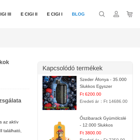
IGI III
E CIGI II
E CIGI I
BLOG
ékok
Kapcsolódó termékek
Szeder Áfonya - 35.000
Slukkos Egyszer
Használatos E-cigaretta
Ft 6200.00
zsgálata
| Prémium Ízélmény
Eredeti ár：
Ft 14686.00
Őszibarack Gyümölcslé
 az aktív
- 12.000 Slukkos
 található,
eldobható e-Cigaretta |
Ft 3800.00
Friss Gyümölcs Íz