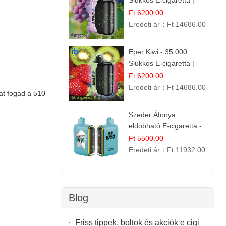
Slukkos E-cigaretta |
Friss Gyümölcs Aroma
Ft 6200.00
Eredeti ár：
Ft 14686.00
Eper Kiwi - 35.000
Slukkos E-cigaretta |
IBVape Bar Friss
Ft 6200.00
Gyümölcs Ízek
Eredeti ár：
Ft 14686.00
kat fogad a 510
Szeder Áfonya
eldobható E-cigaretta -
25.000 Slukk | Prémium
Ft 5500.00
Gyümölcs Íz
Eredeti ár：
Ft 11932.00
Blog
Friss tippek, boltok és akciók e cigi