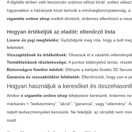
A digitális térben való beszerzés számos előnyt kínál: széles vála
Ugyanakkor a hátrányok közé tartozik a minőségbizonytalanság, a 
cigarette online shop
mellett döntünk, érdemes ellenőrizni a vissza
Hogyan értékeljük az eladót: ellenőrző lista
Licenc és jogi megfelelés:
Győződjünk meg róla, hogy a bolt megf
feltételeit.
Visszajelzések és értékelések:
Olvassuk el a vásárlói véleményeke
Termékleírások részletessége:
A pontos többnyelvű leírás, részl
Biztonságos fizetési módok:
Előnyös a kártyás fizetés 3D Secure t
Garancia és visszaküldési feltételek:
Ellenőrizzük, hogy van-e p
Hogyan használjuk a keresőket és összehasonl
Amikor
e cigarette online shop
kifejezésre keresünk, érdemes nem
márkanév + "kedvezmény", "akció", "garancia", vagy "vélemény". A
rejtett kedvezményeket keresünk. Ne feledjük: az olcsóbb nem mindi
miatt.