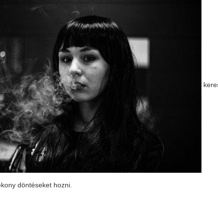
keres
tékony döntéseket hozni.