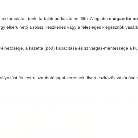
kkumulátor, tank, tartalék porlasztó és töltő. A legjobb
e cigarette o
 így elkerülhető a rossz illeszkedés vagy a felesleges kiegészítők vásárl
erélhetősége, a kazetta (pod) kapacitása és szivárgás-mentessége a k
ályozást és testre szabhatóságot keresnek. Ilyen eszközök vásárlása 