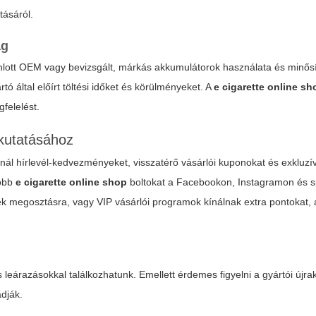
tásáról.
ag
nlott OEM vagy bevizsgált, márkás akkumulátorok használata és minősít
tó által előírt töltési időket és körülményeket. A
e cigarette online sh
felelést.
lkutatásához
kínál hírlevél-kedvezményeket, visszatérő vásárlói kuponokat és exkluz
jobb
e cigarette online shop
boltokat a Facebookon, Instagramon és sp
k megosztásra, vagy VIP vásárlói programok kínálnak extra pontokat,
 leárazásokkal találkozhatunk. Emellett érdemes figyelni a gyártói újr
adják.