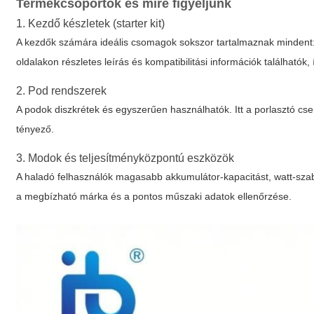
Termékcsoportok és mire figyeljünk
1. Kezdő készletek (starter kit)
A kezdők számára ideális csomagok sokszor tartalmaznak mindent: a
oldalakon részletes leírás és kompatibilitási információk találhatók,
2. Pod rendszerek
A podok diszkrétek és egyszerűen használhatók. Itt a porlasztó cs
tényező.
3. Modok és teljesítményközpontú eszközök
A haladó felhasználók magasabb akkumulátor-kapacitást, watt-szab
a megbízható márka és a pontos műszaki adatok ellenőrzése.