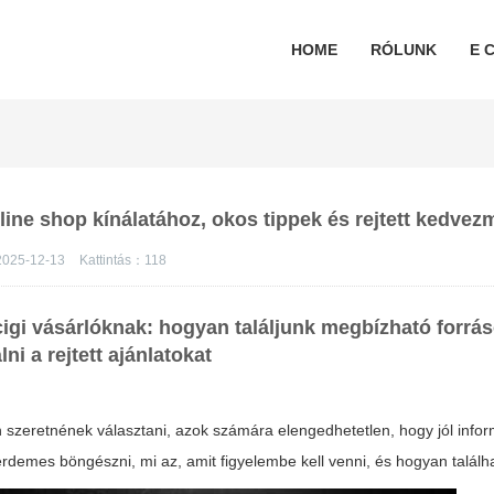
HOME
RÓLUNK
E C
online shop kínálatához, okos tippek és rejtett kedve
2025-12-13
Kattintás：
118
cigi vásárlóknak: hogyan találjunk megbízható forrás
ni a rejtett ajánlatokat
s
an szeretnének választani, azok számára elengedhetetlen, hogy jól infor
demes böngészni, mi az, amit figyelembe kell venni, és hogyan találh