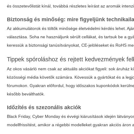
és összetevőlistát kínál, továbbá részletes leírást az aromák intenzi
Biztonság és minőség: mire figyeljünk technikail
Az akkumulátorok és töltők minősége életvédelmi kérdés lehet. Ajá
választása. Soha ne használjunk sérült cellákat, és tartsuk be a gyár
keressük a biztonsági tanúsítványokat, CE-jelöléseket és RoHS meg
Tippek spóroláshoz és rejtett kedvezmények fe
Az okos vásárló nem csak az aktuális akciókat figyeli: sok áruház 
közösségi média követők számára. Kövessük a gyártókat és a leg
fórumokon. Gyakran előfordul, hogy időszakos kuponkódok kerülne
később beválthatók.
Időzítés és szezonális akciók
Black Friday, Cyber Monday és évvégi kiárusítások idején látványos
modellfrissítést, amikor a régebbi modelleket gyakran akciós áron 