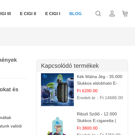
IGI III
E CIGI II
E CIGI I
BLOG
zmények
Kapcsolódó termékek
Kék Málna Jég - 35.000
Slukkos eldobható E-
okat és
cigaretta | Frissítő
Ft 6200.00
Ízélmény
Eredeti ár：
Ft 14686.00
Ribizli Szőlő - 12.000
máltak
Slukkos E-cigaretta |
atunk valódi
Kifinomult Gyümölcs Íz
Ft 3800.00