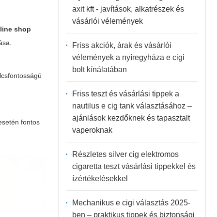
axit kft - javítások, alkatrészek és
vásárlói vélemények
nline shop
ása.
Friss akciók, árak és vásárlói
vélemények a nyíregyháza e cigi
bolt kínálatában
ulcsfontosságú
Friss teszt és vásárlási tippek a
nautilus e cig tank választásához –
ajánlások kezdőknek és tapasztalt
esetén fontos
vaperoknak
Részletes silver cig elektromos
cigaretta teszt vásárlási tippekkel és
ízértékelésekkel
Mechanikus e cigi választás 2025-
ben – praktikus tippek és biztonsági