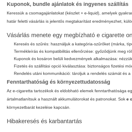
Kuponok, bundle ajánlatok és ingyenes szállítás
Keressük a csomagajánlatokat (készlet + e-liquid), amelyek gyakran
határ feletti vásárlás is jelentős megtakarítást eredményezhet, kül
Vásárlás menete egy megbízható e cigarette onl
Keresés és szűrés: használjuk a kategória-szűrőket (márka, típu
Termékleírás és kompatibilitás ellenőrzése: győződjünk meg ról
Kuponok és kosáron belüli kedvezmények alkalmazása: nézzük m
Fizetés és szállítási opció kiválasztása: biztonságos fizetési mó
Rendelés utáni kommunikáció: tároljuk a rendelés számát és a 
Fenntarthatóság és környezettudatosság
Az e-cigaretta tartozékok és eldobható elemek fenntarthatósága e
ártalmatlanítsuk a használt akkumulátorokat és patronokat. Sok
e 
környezetbarát kezelése kapcsán.
Hibakeresés és karbantartás