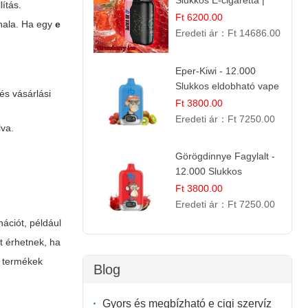
Slukkos E-cigaretta |
ítás.
IBVape Bar
Ft 6200.00
onala. Ha egy
e
Eredeti ár：
Ft 14686.00
Eper-Kiwi - 12.000
Slukkos eldobható vape
és vásárlási
| Friss Gyümölcs
Ft 3800.00
Kombináció
Eredeti ár：
Ft 7250.00
lva.
Görögdinnye Fagylalt -
12.000 Slukkos
eldobható e-Cigaretta
Ft 3800.00
Eredeti ár：
Ft 7250.00
ációt, például
t érhetnek, ha
t termékek
Blog
Gyors és megbízható e cigi szervíz