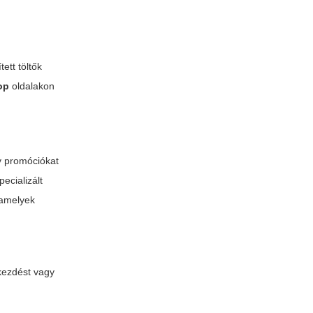
ett töltők
op
oldalakon
ív promóciókat
ecializált
 amelyek
akezdést vagy