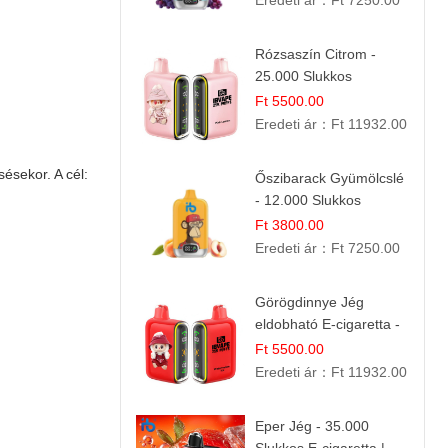
Eredeti ár：
Ft 7250.00
Rózsaszín Citrom -
25.000 Slukkos
eldobható e-Cigaretta |
Ft 5500.00
IBvape Bar
Eredeti ár：
Ft 11932.00
ésekor. A cél:
Őszibarack Gyümölcslé
- 12.000 Slukkos
eldobható e-Cigaretta |
Ft 3800.00
Friss Gyümölcs Íz
Eredeti ár：
Ft 7250.00
Görögdinnye Jég
eldobható E-cigaretta -
25.000 Slukk | Frissítő
Ft 5500.00
Nyári Íz
Eredeti ár：
Ft 11932.00
Eper Jég - 35.000