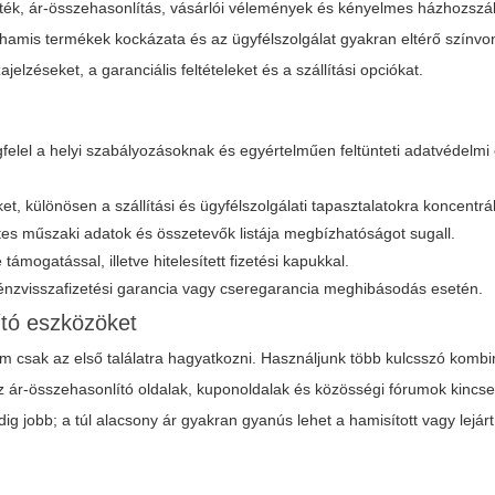
szték, ár-összehasonlítás, vásárlói vélemények és kényelmes házhozszáll
hamis termékek kockázata és az ügyfélszolgálat gyakran eltérő színv
jelzéseket, a garanciális feltételeket és a szállítási opciókat.
elel a helyi szabályozásoknak és egyértelműen feltünteti adatvédelmi 
t, különösen a szállítási és ügyfélszolgálati tapasztalatokra koncentrá
etes műszaki adatok és összetevők listája megbízhatóságot sugall.
ámogatással, illetve hitelesített fizetési kapukkal.
énzvisszafizetési garancia vagy cseregarancia meghibásodás esetén.
ító eszközöket
 csak az első találatra hagyatkozni. Használjunk több kulcsszó kombin
z ár-összehasonlító oldalak, kuponoldalak és közösségi fórumok kincse
g jobb; a túl alacsony ár gyakran gyanús lehet a hamisított vagy lejár