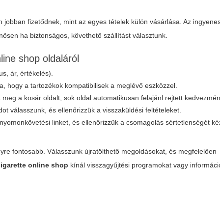
 jobban fizetődnek, mint az egyes tételek külön vásárlása. Az ingyenes 
önösen ha biztonságos, követhető szállítást választunk.
ine shop oldaláról
s, ár, értékelés).
a, hogy a tartozékok kompatibilisek a meglévő eszközzel.
eg a kosár oldalt, sok oldal automatikusan felajánl rejtett kedvezmén
dot válasszunk, és ellenőrizzük a visszaküldési feltételeket.
nyomonkövetési linket, és ellenőrizzük a csomagolás sértetlenségét ké
gyre fontosabb. Válasszunk újratölthető megoldásokat, és megfelelően
cigarette online shop
kínál visszagyűjtési programokat vagy informáci