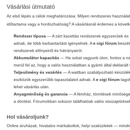
Vásárlási útmutató
Az első lépés a célok meghatározása: Milyen rendszeres használat
időtartama vagy a hordozhatóság? A vásárlásnál érdemes a követ
Rendszer típusa
— A zárt kazettás rendszerek egyszerűek és t
adnak, de több karbantartást igényelnek. A
e cigi fórum
beszél
rendszerek előnyeiről és hátrányairól.
Akkumulátor kapacitás
— Ha sokat vagyunk úton, fontos a na
merül fel az, hogy a valós használatban a gyártó által deklarált
Teljesítmény és vezérlés
— A wattban szabályozható készülék
eszközök egyszerűbb tapasztalatot adnak. A
e cigi fórum
tagok
lehet vásárlás után.
Anyagminőség és garancia
— A fémház, tömítések minősége és 
a döntést. Fórumokban sokszor találhatóak valós visszajelzések 
Hol vásároljunk?
Online áruházak, hivatalos márkaboltok, helyi szaküzletek — mind