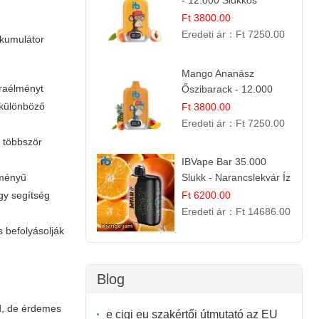
- 12.000 Slukkos
eldobható e-Cigaretta |
Ft 3800.00
Friss Gyümölcs Íz
Eredeti ár：
Ft 7250.00
kkumulátor
Mango Ananász
áraélményt
Őszibarack - 12.000
Slukkos eldobható e-
 különböző
Ft 3800.00
Cigaretta
Eredeti ár：
Ft 7250.00
 többször
IBVape Bar 35.000
Slukk - Narancslekvár Íz
tményű
| Prémium E-cigaretta
Ft 6200.00
gy segítség
Eredeti ár：
Ft 14686.00
s befolyásolják
Blog
ad, de érdemes
e cigi eu szakértői útmutató az EU