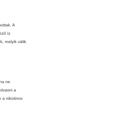
ottak. A
öző íz
, melyik válik
oha ne
olvasni a
 a nikotinos