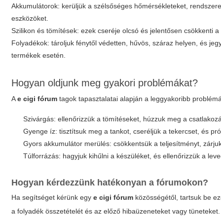
Akkumulátorok: kerüljük a szélsőséges hőmérsékleteket, rendszeres
eszközöket.
Szilikon és tömítések: ezek cseréje olcsó és jelentősen csökkenti a
Folyadékok: tároljuk fénytől védetten, hűvös, száraz helyen, és 
termékek esetén.
Hogyan oldjunk meg gyakori problémákat?
A
e cigi fórum
tagok tapasztalatai alapján a leggyakoribb problé
Szivárgás: ellenőrizzük a tömítéseket, húzzuk meg a csatlakozá
Gyenge íz: tisztítsuk meg a tankot, cseréljük a tekercset, és p
Gyors akkumulátor merülés: csökkentsük a teljesítményt, zárjuk
Túlforrázás: hagyjuk kihűlni a készüléket, és ellenőrizzük a le
Hogyan kérdezzünk hatékonyan a fórumokon?
Ha segítséget kérünk egy
e cigi fórum
közösségétől, tartsuk be ez
a folyadék összetételét és az előző hibaüzeneteket vagy tüneteket