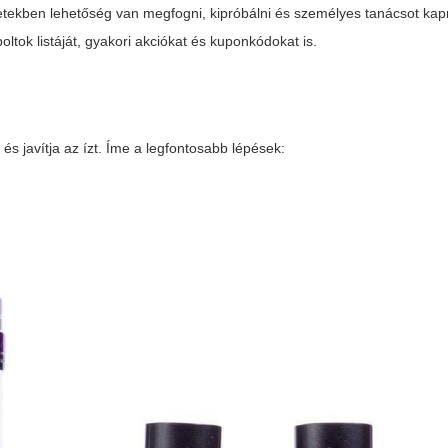
üzletekben lehetőség van megfogni, kipróbálni és személyes tanácsot kap
ok listáját, gyakori akciókat és kuponkódokat is.
s javítja az ízt. Íme a legfontosabb lépések: