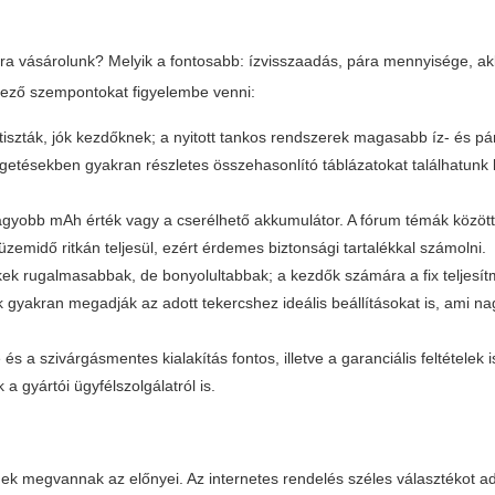
ra vásárolunk? Melyik a fontosabb: ízvisszaadás, pára mennyisége, a
kező szempontokat figyelembe venni:
iszták, jók kezdőknek; a nyitott tankos rendszerek magasabb íz- és p
getésekben gyakran részletes összehasonlító táblázatokat találhatunk
gyobb mAh érték vagy a cserélhető akkumulátor. A fórum témák között
 üzemidő ritkán teljesül, ezért érdemes biztonsági tartalékkal számolni.
ek rugalmasabbak, de bonyolultabbak; a kezdők számára a fix teljesí
 gyakran megadják az adott tekercshez ideális beállításokat is, ami na
a szivárgásmentes kialakítás fontos, illetve a garanciális feltételek i
a gyártói ügyfélszolgálatról is.
nek megvannak az előnyei. Az internetes rendelés széles választékot 