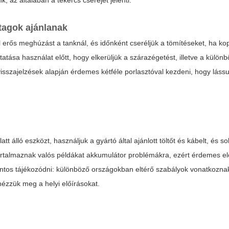
, az általában a tekercs cseréjét jelenti.
tagok ajánlanak
túl erős meghúzást a tanknál, és időnként cseréljük a tömítéseket, ha kop
tása használat előtt, hogy elkerüljük a szárazégetést, illetve a különb
sszajelzések alapján érdemes kétféle porlasztóval kezdeni, hogy lássuk
tt álló eszközt, használjuk a gyártó által ajánlott töltőt és kábelt, és s
rtalmaznak valós példákat akkumulátor problémákra, ezért érdemes el
fontos tájékozódni: különböző országokban eltérő szabályok vonatkoznak
nézzük meg a helyi előírásokat.