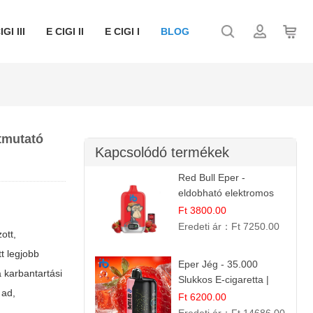
IGI III
E CIGI II
E CIGI I
BLOG
útmutató
Kapcsolódó termékek
Red Bull Eper -
eldobható elektromos
cigi | Energizáló
Ft 3800.00
Gyümölcs Íz
Eredeti ár：
Ft 7250.00
ott,
t legjobb
Eper Jég - 35.000
a karbantartási
Slukkos E-cigaretta |
 ad,
IBVape Bar
Ft 6200.00