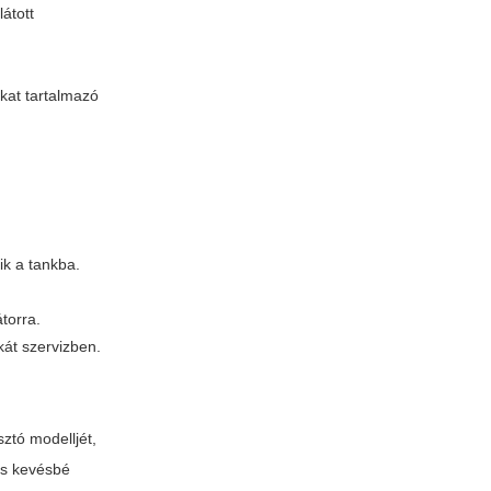
átott
kat tartalmazó
ik a tankba.
torra.
kát szervizben.
ztó modelljét,
és kevésbé