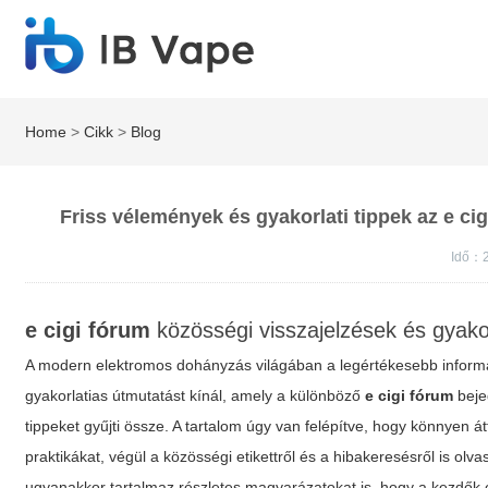
Home
>
Cikk
>
Blog
Friss vélemények és gyakorlati tippek az e ci
Idő：2
e cigi fórum
közösségi visszajelzések és gyako
A modern elektromos dohányzás világában a legértékesebb informác
gyakorlatias útmutatást kínál, amely a különböző
e cigi fórum
bejeg
tippeket gyűjti össze. A tartalom úgy van felépítve, hogy könnyen á
praktikákat, végül a közösségi etikettről és a hibakeresésről is ol
ugyanakkor tartalmaz részletes magyarázatokat is, hogy a kezdők 