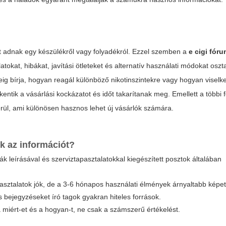
et adnak egy készülékről vagy folyadékról. Ezzel szemben a
e cigi fór
tokat, hibákat, javítási ötleteket és alternatív használati módokat os
ig bírja, hogyan reagál különböző nikotinszintekre vagy hogyan viselk
entik a vásárlási kockázatot és időt takarítanak meg. Emellett a többi 
őkerül, ami különösen hasznos lehet új vásárlók számára.
k az információt?
k leírásával és szerviztapasztalatokkal kiegészített posztok általában
apasztalatok jók, de a 3-6 hónapos használati élmények árnyaltabb képe
 bejegyzéseket író tagok gyakran hiteles források.
 miért-et és a hogyan-t, ne csak a számszerű értékelést.