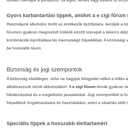
Időben cseréljük a porlasztót: ha égett, fémes vagy keserű ízt érzünk
Gyors karbantartási tippek, amiket a
e cigi fórum
Használjunk alkoholos törlőt az érintkezők tisztítására, kerüljük a 
fórumon gyakran megosztott trükkök között szerepel a tekercs átázta
kombinációk kipróbálása kis mennyiségű folyadékkal. A közösségi vi
be hosszabb távon.
Biztonság és jogi szempontok
A biztonság elsődleges: soha ne hagyjuk felügyelet nélkül a töltés ala
alkalmazzunk sérült akkumulátort. A
e cigi fórum
témák gyakran ta
hibaleírásokat és a megelőzési javaslatokat. Jogi szempontból is 
folyadékok forgalmazására és használatára, ezért a vásárlás előtt 
Speciális tippek a hosszabb élettartamért