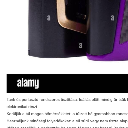
Tank és porlasztó rendszeres tisztítása: leállás előtt mindig ürítsü
elektronikai részt.
Kerüljük a túl magas hőmérsékletet: a túlzott hő gyorsabban roncsol
Használjunk minőségi folyadékokat: a túl sűrű vagy nem tiszta al