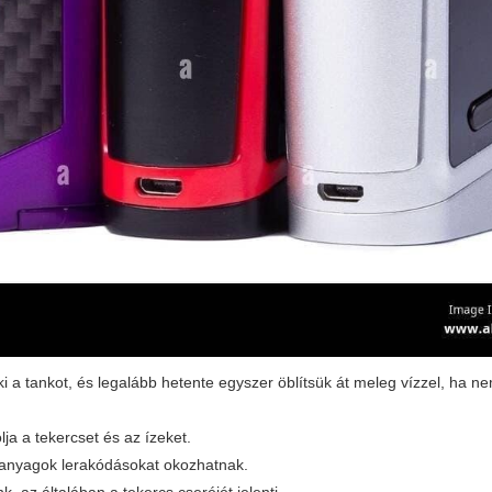
k ki a tankot, és legalább hetente egyszer öblítsük át meleg vízzel, ha n
ja a tekercset és az ízeket.
apanyagok lerakódásokat okozhatnak.