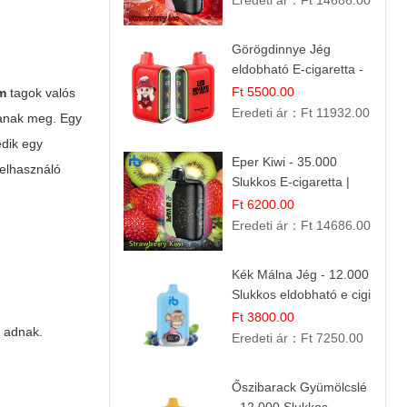
Eredeti ár：
Ft 14686.00
Görögdinnye Jég
eldobható E-cigaretta -
25.000 Slukk | Frissítő
Ft 5500.00
um
tagok valós
Nyári Íz
Eredeti ár：
Ft 11932.00
ztanak meg. Egy
edik egy
Eper Kiwi - 35.000
felhasználó
Slukkos E-cigaretta |
IBVape Bar Friss
Ft 6200.00
Gyümölcs Ízek
Eredeti ár：
Ft 14686.00
Kék Málna Jég - 12.000
Slukkos eldobható e cigi
| Frissítő Bogyós Íz
Ft 3800.00
t adnak.
Eredeti ár：
Ft 7250.00
Őszibarack Gyümölcslé