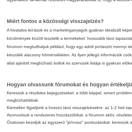
Miért fontos a közösségi visszajelzés?
A hivatalos leírások és a marketinganyagok gyakran idealizált kép
körülmények között tesztelik a termékeket: hosszabb távú tapasztala
fórumon megtudhatjuk például, hogy egy adott porlasztó mennyi ide
készülék alacsony hőmérsékleten. Az ilyen jellegű információk csökk
által ajánlott megbízható boltok és szervizek listája is gyakran el
Hogyan olvassunk fórumokat és hogyan értékeljü
Keressük a részletes bejegyzéseket: a több képpel, ismert problémá
megbízhatóbbak.
Kiemelten figyeljünk a hosszú távú visszajelzésekre: az 1-2 heti t
Azonosítsuk a rendszeres hozzászólókat: a fórumon aktív, részletes
Óvatosan kezeljük az egyszerű "jó/rossz" pontozásokat: keressük a