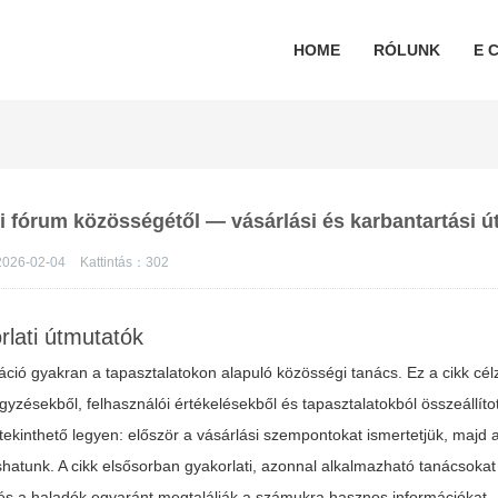
HOME
RÓLUNK
E C
gi fórum közösségétől — vásárlási és karbantartási 
026-02-04
Kattintás：
302
rlati útmutatók
ió gyakran a tapasztalatokon alapuló közösségi tanács. Ez a cikk célz
yzésekből, felhasználói értékelésekből és tapasztalatokból összeállítot
ttekinthető legyen: először a vásárlási szempontokat ismertetjük, majd 
vashatunk. A cikk elsősorban gyakorlati, azonnal alkalmazható tanácsokat
és a haladók egyaránt megtalálják a számukra hasznos információkat.