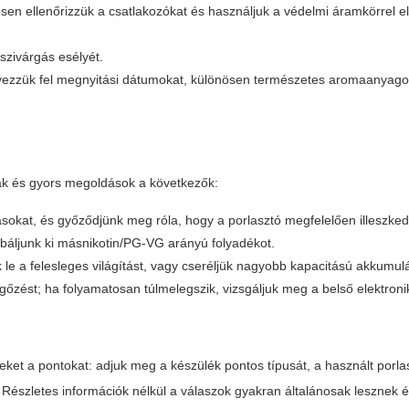
en ellenőrizzük a csatlakozókat és használjuk a védelmi áramkörrel ell
 szivárgás esélyét.
jegyezzük fel megnyitási dátumokat, különösen természetes aromaanyago
mák és gyors megoldások a következők:
sokat, és győződjünk meg róla, hogy a porlasztó megfelelően illeszked
róbáljunk ki másnikotin/PG-VG arányú folyadékot.
 le a felesleges világítást, vagy cseréljük nagyobb kapacitású akkumulá
vegőzést; ha folyamatosan túlmelegszik, vizsgáljuk meg a belső elektroni
eket a pontokat: adjuk meg a készülék pontos típusát, a használt porlas
. Részletes információk nélkül a válaszok gyakran általánosak lesznek 