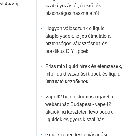
ni. A
e cigi
szabályozásról, ízekről és
biztonságos használatról
Hogyan válasszunk e liquid
alapfolyadék, teljes útmutató a
biztonságos választáshoz és
praktikus DIY tippek
Friss mlb liquid hírek és elemzések,
mlb liquid vásárlási tippek és liquid
útmutató kezdőknek
Vape42 hu elektromos cigaretta
webáruház Budapest - vape42
akciók hu készleten lévő podok
liquidek és gyors kiszállítás
e cigi szeged tesco vásárlási