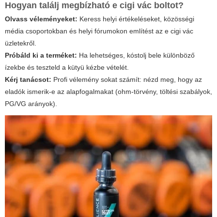
Hogyan találj megbízható e cigi vác boltot?
Olvass véleményeket:
Keress helyi értékeléseket, közösségi
média csoportokban és helyi fórumokon említést az e cigi vác
üzletekről.
Próbáld ki a terméket:
Ha lehetséges, kóstolj bele különböző
ízekbe és teszteld a kütyü kézbe vételét.
Kérj tanácsot:
Profi vélemény sokat számít: nézd meg, hogy az
eladók ismerik-e az alapfogalmakat (ohm-törvény, töltési szabályok,
PG/VG arányok).