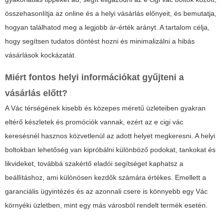
összehasonlítja az online és a helyi vásárlás előnyeit, és bemutatja,
hogyan találhatod meg a legjobb ár-érték arányt. A tartalom célja,
hogy segítsen tudatos döntést hozni és minimalizálni a hibás
vásárlások kockázatát.
Miért fontos helyi információkat gyűjteni a
vásárlás előtt?
A Vác térségének kisebb és közepes méretű üzleteiben gyakran
eltérő készletek és promóciók vannak, ezért az e cigi vác
keresésnél hasznos közvetlenül az adott helyet megkeresni. A helyi
boltokban lehetőség van kipróbálni különböző podokat, tankokat és
likvideket, továbbá szakértő eladói segítséget kaphatsz a
beállításhoz, ami különösen kezdők számára értékes. Emellett a
garanciális ügyintézés és az azonnali csere is könnyebb egy Vác
környéki üzletben, mint egy más városból rendelt termék esetén.