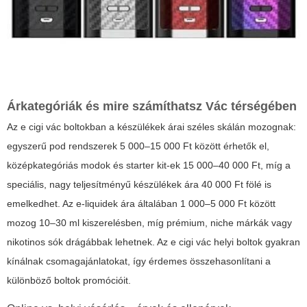
Árkategóriák és mire számíthatsz Vác térségében
Az e cigi vác boltokban a készülékek árai széles skálán mozognak:
egyszerű pod rendszerek 5 000–15 000 Ft között érhetők el,
középkategóriás modok és starter kit-ek 15 000–40 000 Ft, míg a
speciális, nagy teljesítményű készülékek ára 40 000 Ft fölé is
emelkedhet. Az e-liquidek ára általában 1 000–5 000 Ft között
mozog 10–30 ml kiszerelésben, míg prémium, niche márkák vagy
nikotinos sók drágábbak lehetnek. Az e cigi vác helyi boltok gyakran
kínálnak csomagajánlatokat, így érdemes összehasonlítani a
különböző boltok promócióit.