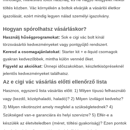
töltés közben. Vác környékén a boltok elvárják a vásárlói életkor
igazolását, ezért mindig legyen nálad személyi igazolvány.
Hogyan spórolhatsz vásárláskor?
Használj hűségprogramokat:
Sok e cigi vác bolt kínál
törzsvásárlói kedvezményeket vagy pontgyűjtő rendszert.
Keresd a csomagajánlatokat:
Starter kit + e-liquid csomagok
gyakran kedvezőbbek, mintha külön vennéd őket.
Figyeld az akciókat:
Ünnepi időszakokban, készletkisöpréseknél
jelentős kedvezményeket találhatsz.
Az e cigi vác vásárlás előtti ellenőrző lista
Hasznos, egyszerű lista vásárlás előtt: 1) Milyen típusú felhasználó
vagy (kezdő, középhaladó, haladó)? 2) Milyen ízvilágot kedvelsz?
3) Milyen nikotinszint amely megfelel a szükségletednek? 4)
Szükséged van-e garanciára és helyi szervizre? 5) Elfér-e a
készülék az életviteledben (méret, töltési gyakoriság)? Ezen pontok