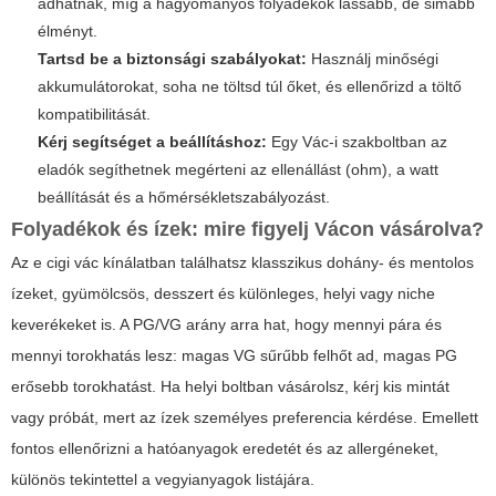
adhatnak, míg a hagyományos folyadékok lassabb, de simább
élményt.
Tartsd be a biztonsági szabályokat:
Használj minőségi
akkumulátorokat, soha ne töltsd túl őket, és ellenőrizd a töltő
kompatibilitását.
Kérj segítséget a beállításhoz:
Egy Vác-i szakboltban az
eladók segíthetnek megérteni az ellenállást (ohm), a watt
beállítását és a hőmérsékletszabályozást.
Folyadékok és ízek: mire figyelj Vácon vásárolva?
Az e cigi vác kínálatban találhatsz klasszikus dohány- és mentolos
ízeket, gyümölcsös, desszert és különleges, helyi vagy niche
keverékeket is. A PG/VG arány arra hat, hogy mennyi pára és
mennyi torokhatás lesz: magas VG sűrűbb felhőt ad, magas PG
erősebb torokhatást. Ha helyi boltban vásárolsz, kérj kis mintát
vagy próbát, mert az ízek személyes preferencia kérdése. Emellett
fontos ellenőrizni a hatóanyagok eredetét és az allergéneket,
különös tekintettel a vegyianyagok listájára.