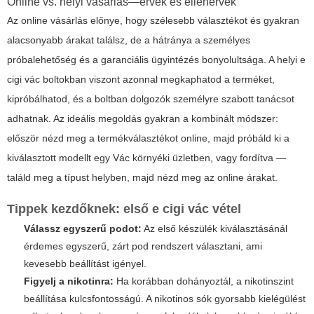
Online vs. helyi vásárlás—érvek és ellenérvek
Az online vásárlás előnye, hogy szélesebb választékot és gyakran
alacsonyabb árakat találsz, de a hátránya a személyes
próbalehetőség és a garanciális ügyintézés bonyolultsága. A helyi e
cigi vác boltokban viszont azonnal megkaphatod a terméket,
kipróbálhatod, és a boltban dolgozók személyre szabott tanácsot
adhatnak. Az ideális megoldás gyakran a kombinált módszer:
először nézd meg a termékválasztékot online, majd próbáld ki a
kiválasztott modellt egy Vác környéki üzletben, vagy fordítva —
találd meg a típust helyben, majd nézd meg az online árakat.
Tippek kezdőknek: első e cigi vác vétel
Válassz egyszerű podot:
Az első készülék kiválasztásánál
érdemes egyszerű, zárt pod rendszert választani, ami
kevesebb beállítást igényel.
Figyelj a nikotinra:
Ha korábban dohányoztál, a nikotinszint
beállítása kulcsfontosságú. A nikotinos sók gyorsabb kielégülést