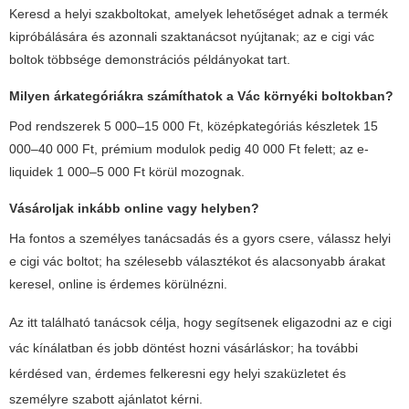
Keresd a helyi szakboltokat, amelyek lehetőséget adnak a termék
kipróbálására és azonnali szaktanácsot nyújtanak; az e cigi vác
boltok többsége demonstrációs példányokat tart.
Milyen árkategóriákra számíthatok a Vác környéki boltokban?
Pod rendszerek 5 000–15 000 Ft, középkategóriás készletek 15
000–40 000 Ft, prémium modulok pedig 40 000 Ft felett; az e-
liquidek 1 000–5 000 Ft körül mozognak.
Vásároljak inkább online vagy helyben?
Ha fontos a személyes tanácsadás és a gyors csere, válassz helyi
e cigi vác boltot; ha szélesebb választékot és alacsonyabb árakat
keresel, online is érdemes körülnézni.
Az itt található tanácsok célja, hogy segítsenek eligazodni az e cigi
vác kínálatban és jobb döntést hozni vásárláskor; ha további
kérdésed van, érdemes felkeresni egy helyi szaküzletet és
személyre szabott ajánlatot kérni.