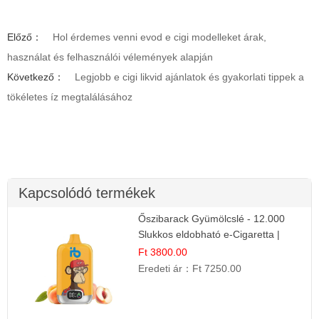
Előző：
Hol érdemes venni evod e cigi modelleket árak,
használat és felhasználói vélemények alapján
Következő：
Legjobb e cigi likvid ajánlatok és gyakorlati tippek a
tökéletes íz megtalálásához
Kapcsolódó termékek
Őszibarack Gyümölcslé - 12.000
Slukkos eldobható e-Cigaretta |
Friss Gyümölcs Íz
Ft 3800.00
Eredeti ár：
Ft 7250.00