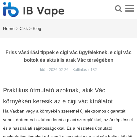
Home
>
Cikk
>
Blog
Friss vásárlási tippek e cigi vác ügyfeleknek, e cigi vác
boltok és aktuális árak Vác térségében
Idő：2026-02-26
Kattintás：
182
Praktikus útmutató azoknak, akik Vác
környékén keresik az e cigi vác kínálatot
Ha Vácban vagy a környékén szeretnél új elektromos cigarettát
venni, érdemes tisztában lenni a piaci szereplőkkel, az árképzéssel
és a használati sajátosságokkal. Ez a részletes útmutató
gyakorlatias tippeket ad, segít eligazodni az e cigi vác boltok között,