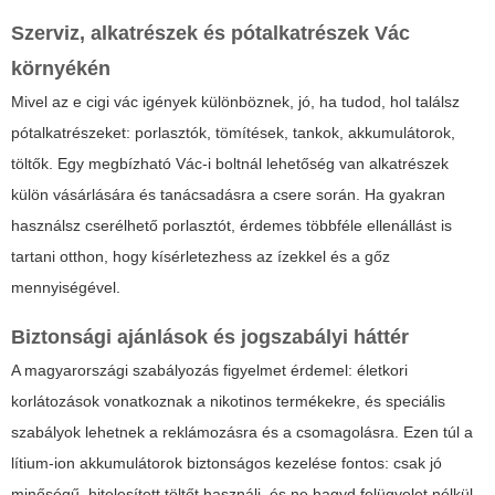
Szerviz, alkatrészek és pótalkatrészek Vác
környékén
Mivel az e cigi vác igények különböznek, jó, ha tudod, hol találsz
pótalkatrészeket: porlasztók, tömítések, tankok, akkumulátorok,
töltők. Egy megbízható Vác-i boltnál lehetőség van alkatrészek
külön vásárlására és tanácsadásra a csere során. Ha gyakran
használsz cserélhető porlasztót, érdemes többféle ellenállást is
tartani otthon, hogy kísérletezhess az ízekkel és a gőz
mennyiségével.
Biztonsági ajánlások és jogszabályi háttér
A magyarországi szabályozás figyelmet érdemel: életkori
korlátozások vonatkoznak a nikotinos termékekre, és speciális
szabályok lehetnek a reklámozásra és a csomagolásra. Ezen túl a
lítium-ion akkumulátorok biztonságos kezelése fontos: csak jó
minőségű, hitelesített töltőt használj, és ne hagyd felügyelet nélkül