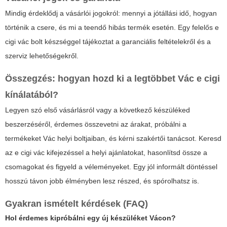
Mindig érdeklődj a vásárlói jogokról: mennyi a jótállási idő, hogyan
történik a csere, és mi a teendő hibás termék esetén. Egy felelős e
cigi vác bolt készséggel tájékoztat a garanciális feltételekről és a
szerviz lehetőségekről.
Összegzés: hogyan hozd ki a legtöbbet Vác e cigi
kínálatából?
Legyen szó első vásárlásról vagy a következő készüléked
beszerzéséről, érdemes összevetni az árakat, próbálni a
termékeket Vác helyi boltjaiban, és kérni szakértői tanácsot. Keresd
az e cigi vác kifejezéssel a helyi ajánlatokat, hasonlítsd össze a
csomagokat és figyeld a véleményeket. Egy jól informált döntéssel
hosszú távon jobb élményben lesz részed, és spórolhatsz is.
Gyakran ismételt kérdések (FAQ)
Hol érdemes kipróbálni egy új készüléket Vácon?