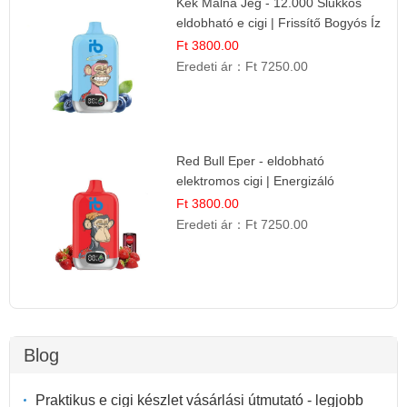
Kék Málna Jég - 12.000 Slukkos
eldobható e cigi | Frissítő Bogyós Íz
Ft 3800.00
Eredeti ár：
Ft 7250.00
Red Bull Eper - eldobható
elektromos cigi | Energizáló
Gyümölcs Íz
Ft 3800.00
Eredeti ár：
Ft 7250.00
Blog
Praktikus e cigi készlet vásárlási útmutató - legjobb