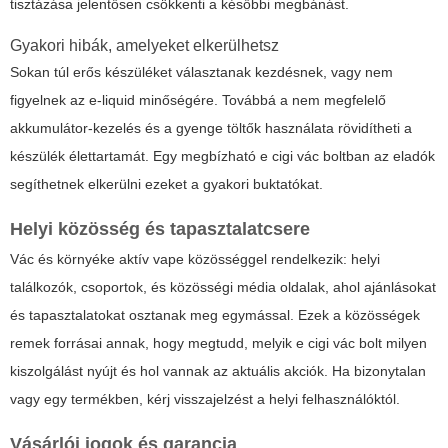
tisztázása jelentősen csökkenti a későbbi megbánást.
Gyakori hibák, amelyeket elkerülhetsz
Sokan túl erős készüléket választanak kezdésnek, vagy nem
figyelnek az e-liquid minőségére. Továbbá a nem megfelelő
akkumulátor-kezelés és a gyenge töltők használata rövidítheti a
készülék élettartamát. Egy megbízható e cigi vác boltban az eladók
segíthetnek elkerülni ezeket a gyakori buktatókat.
Helyi közösség és tapasztalatcsere
Vác és környéke aktív vape közösséggel rendelkezik: helyi
találkozók, csoportok, és közösségi média oldalak, ahol ajánlásokat
és tapasztalatokat osztanak meg egymással. Ezek a közösségek
remek forrásai annak, hogy megtudd, melyik e cigi vác bolt milyen
kiszolgálást nyújt és hol vannak az aktuális akciók. Ha bizonytalan
vagy egy termékben, kérj visszajelzést a helyi felhasználóktól.
Vásárlói jogok és garancia