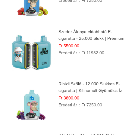
Eredeti ár：
Ft 7250.00
Szeder Áfonya eldobható E-
cigaretta - 25.000 Slukk | Prémium
Gyümölcs Íz
Ft 5500.00
Eredeti ár：
Ft 11932.00
Ribizli Szőlő - 12.000 Slukkos E-
cigaretta | Kifinomult Gyümölcs Íz
Ft 3800.00
Eredeti ár：
Ft 7250.00