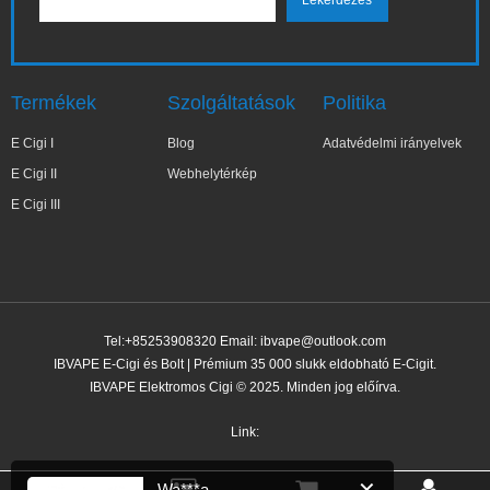
Termékek
Szolgáltatások
Politika
E Cigi I
Blog
Adatvédelmi irányelvek
E Cigi II
Webhelytérkép
E Cigi III
Tel:+85253908320 Email:
ibvape@outlook.com
IBVAPE E-Cigi és Bolt | Prémium 35 000 slukk eldobható E-Cigit.
IBVAPE Elektromos Cigi © 2025. Minden jog előírva.
✕
Wa***a
Nemrég vásárolt
Link:
7 perccel ezelőtt