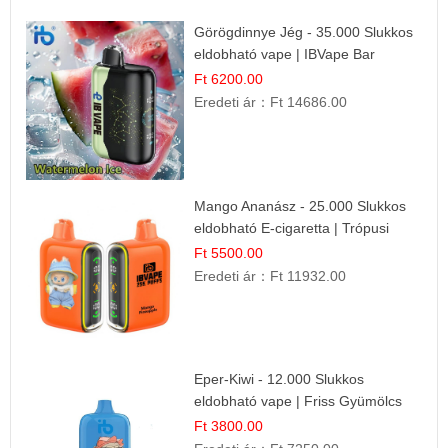
Görögdinnye Jég - 35.000 Slukkos
eldobható vape | IBVape Bar
Frissítő Nyári Íz
Ft 6200.00
Eredeti ár：
Ft 14686.00
Mango Ananász - 25.000 Slukkos
eldobható E-cigaretta | Trópusi
Ízélmény
Ft 5500.00
Eredeti ár：
Ft 11932.00
Eper-Kiwi - 12.000 Slukkos
eldobható vape | Friss Gyümölcs
Kombináció
Ft 3800.00