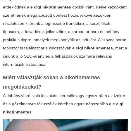
érdeklődnek a
e cigi nikotinmentes
opciók iránt, illetve kezdőként
szeretnének megalapozott döntést hozni. A következőkben
részletesen kitérünk a legfrissebb trendekre, a készülékek
típusaira, a folyadékok jellemzőire, a karbantartásra és néhány
praktikus tippre, amelyek megkönnyítik az indulást. A szöveg során
többször is találkozhat a kulcsszóval:
e cigi nikotinmentes
, mert a
célunk a jó SEO-arány és a felhasználók számára releváns
információk biztosítása.
Miért választják sokan a nikotinmentes
megoldásokat?
A dohányzásról való leszokást keresők vagy egyszerűen az ízekre
és a gőzélményre fókuszálók körében egyre népszerűbb a
e cigi
nikotinmentes