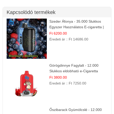
Kapcsolódó termékek
Szeder Áfonya - 35.000 Slukkos
Egyszer Használatos E-cigaretta |
Prémium Ízélmény
Ft 6200.00
Eredeti ár：
Ft 14686.00
Görögdinnye Fagylalt - 12.000
Slukkos eldobható e-Cigaretta
Ft 3800.00
Eredeti ár：
Ft 7250.00
Őszibarack Gyümölcslé - 12.000