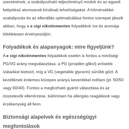
szeretnének, a szabályozható teljesítményű modok és az egyedi
felépítésű atomizerek kínálnak lehetőségeket. A hőmérséklet-
szabályozás és az ellenállás optimalizálása fontos szerepet játszik
abban, hogy a
e cigi nikotinmentes
folyadékok íze és aromája
tökéletesen érvényesüljön.
Folyadékok és alapanyagok: mire figyeljünk?
A
e cigi nikotinmentes
folyadékok esetén is fontos a minőségi
PG/VG arány megválasztása: a PG (propilén-glikol) erősebb
ízátadást biztosít, míg a VG (vegetable glycerin) sűrűbb gőzt. A
kezdőknek érdemes közepes arányú keverékkel indítani (pl. 50/50
vagy 60/40). Fontos a megbízható gyártó választása és az
összetevők ellenőrzése, különösen ha allergiás reagálások vagy
érzékenység áll fenn.
Biztonsági alapelvek és egészségügyi
megfontolások