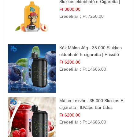
Slukkos eldobható e-Cigaretta |
Friss Gyümölcs Íz
Ft 3800.00
Eredeti ár：
Ft 7250.00
Kék Málna Jég - 35.000 Slukkos
eldobható E-cigaretta | Frissítő
Ízélmény
Ft 6200.00
Eredeti ár：
Ft 14686.00
Málna Lekvár - 35.000 Slukkos E-
cigaretta | IBVape Bar Édes
Gyümölcs Íz
Ft 6200.00
Eredeti ár：
Ft 14686.00