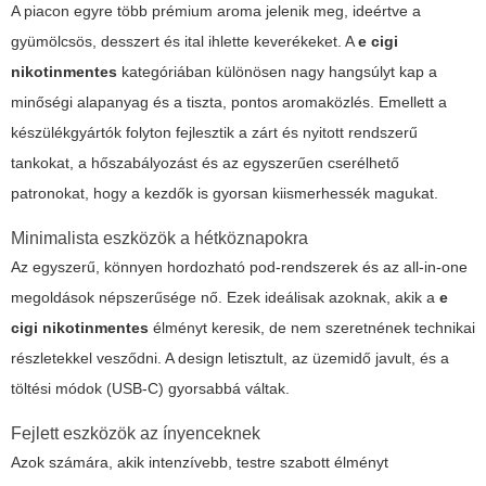
A piacon egyre több prémium aroma jelenik meg, ideértve a
gyümölcsös, desszert és ital ihlette keverékeket. A
e cigi
nikotinmentes
kategóriában különösen nagy hangsúlyt kap a
minőségi alapanyag és a tiszta, pontos aromaközlés. Emellett a
készülékgyártók folyton fejlesztik a zárt és nyitott rendszerű
tankokat, a hőszabályozást és az egyszerűen cserélhető
patronokat, hogy a kezdők is gyorsan kiismerhessék magukat.
Minimalista eszközök a hétköznapokra
Az egyszerű, könnyen hordozható pod-rendszerek és az all-in-one
megoldások népszerűsége nő. Ezek ideálisak azoknak, akik a
e
cigi nikotinmentes
élményt keresik, de nem szeretnének technikai
részletekkel vesződni. A design letisztult, az üzemidő javult, és a
töltési módok (USB-C) gyorsabbá váltak.
Fejlett eszközök az ínyenceknek
Azok számára, akik intenzívebb, testre szabott élményt