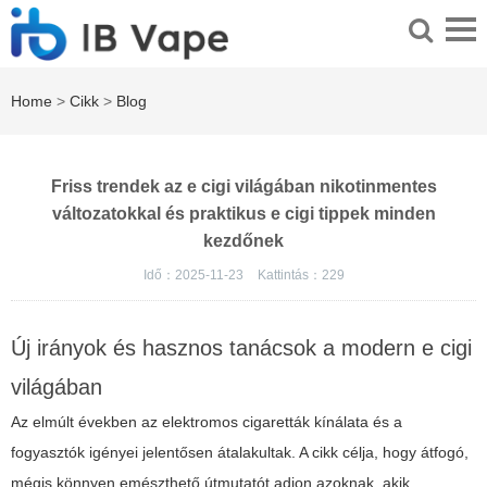
Home
>
Cikk
>
Blog
Friss trendek az e cigi világában nikotinmentes
változatokkal és praktikus e cigi tippek minden
kezdőnek
Idő：2025-11-23
Kattintás：
229
Új irányok és hasznos tanácsok a modern e cigi
világában
Az elmúlt években az elektromos cigaretták kínálata és a
fogyasztók igényei jelentősen átalakultak. A cikk célja, hogy átfogó,
mégis könnyen emészthető útmutatót adjon azoknak, akik