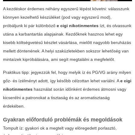
A kezdéskor érdemes néhány egyszerű lépést követni: válasszunk
könnyen kezelhető készüléket (pod vagy egyszerű mod),
próbáljunk ki pár különböző
e cigi nikotinmentes
ízt, és olvassunk
utána a karbantartás alapjainak. Kezdőknek hasznos lehet egy
kisebb költségvetésű készlet vásárlása, mielőtt nagyobb beruházás
mellett döntenének. A helyi szaküzletekben sokszor lehetőség van
mintaízek kipróbálására, ami segít megtalálni a megfelelőt.
Praktikus tipp: jegyezzük fel, hogy melyik íz és PG/VG arány milyen
gőz- és ízélményt adott, így később célzottan lehet variálni. A
e cigi
nikotinmentes
használat során időnként érdemes átmosni vagy
kicserélni a patronokat a tisztaság és az aromatisztaság
érdekében.
Gyakran előforduló problémák és megoldások
Tompult íz: gyakori ok a megtelt vagy elöregedett porlasztó,