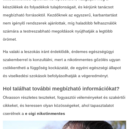
készülékek és folyadékok tulajdonságait, és kérjünk tanácsot
megbízható forrásoktól. Kezdőknek az egyszerű, karbantartást
nem igénylő rendszerek ajánlottak, míg haladóbb felhasználók
számára a testreszabható megoldások nyújthatják a legtöbb
örömet.
Ha valaki a leszokás iránt érdeklődik, érdemes egészségügyi
szakemberrel is konzultálni, mert a nikotinmentes gőzölés ugyan
csökkentheti a függőség kockázatát, de egyéni egészségi állapot
és viselkedési szokások befolyásolhatják a végeredményt.
Hol találhat további megbízható információkat?
Olvasson részletes teszteket, fogyasztói véleményeket és szakértői
cikkeket, és keressen olyan közösségeket, ahol tapasztalatot
cserélnek a
e cigi nikotinmentes