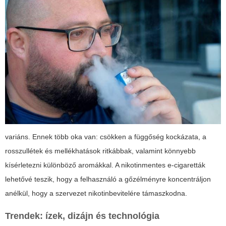
variáns. Ennek több oka van: csökken a függőség kockázata, a
rosszullétek és mellékhatások ritkábbak, valamint könnyebb
kísérletezni különböző aromákkal. A nikotinmentes e-cigaretták
lehetővé teszik, hogy a felhasználó a gőzélményre koncentráljon
anélkül, hogy a szervezet nikotinbevitelére támaszkodna.
Trendek: ízek, dizájn és technológia