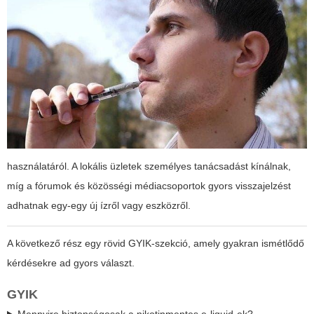
használatáról. A lokális üzletek személyes tanácsadást kínálnak,
míg a fórumok és közösségi médiacsoportok gyors visszajelzést
adhatnak egy-egy új ízről vagy eszközről.
A következő rész egy rövid GYIK-szekció, amely gyakran ismétlődő
kérdésekre ad gyors választ.
GYIK
Mennyire biztonságosak a nikotinmentes e-liquid-ek?