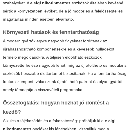
szabályokat. A
e cigi nikotinmentes
eszközök általában kevésbé
sértik a környezetben lévőket, de a jó modor és a felelősségteljes
magatartás minden esetben elvárható.
Környezeti hatások és fenntarthatóság
A modern gyártók egyre nagyobb figyelmet fordítanak az
újrahasznosítható komponensekre és a kevesebb hulladékot
termelő megoldásokra. A teljesen eldobható eszközök
környezetterhelése nagyobb lehet, míg az újratölthető és moduláris
eszközök hosszabb élettartamot biztosítanak. Ha a fenntarthatóság
fontos szempont, válasszunk újratölthető patront és olyan gyártót,
amely támogatja a visszavételi programokat.
Összefoglalás: hogyan hozhat jó döntést a
kezdő?
A kulcs a tájékozódás és a fokozatosság: próbáljuk ki a
e cigi
nikotinmentes
opciókat kis lépésekben, vizsgáljuk meg a