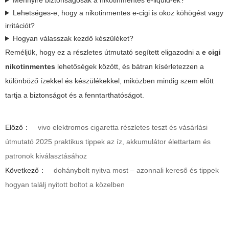
Lehetséges-e, hogy a nikotinmentes e-cigi is okoz köhögést vagy
irritációt?
Hogyan válasszak kezdő készüléket?
Reméljük, hogy ez a részletes útmutató segített eligazodni a
e cigi
nikotinmentes
lehetőségek között, és bátran kísérletezzen a
különböző ízekkel és készülékekkel, miközben mindig szem előtt
tartja a biztonságot és a fenntarthatóságot.
Előző：
vivo elektromos cigaretta részletes teszt és vásárlási
útmutató 2025 praktikus tippek az íz, akkumulátor élettartam és
patronok kiválasztásához
Következő：
dohánybolt nyitva most – azonnali kereső és tippek
hogyan találj nyitott boltot a közelben