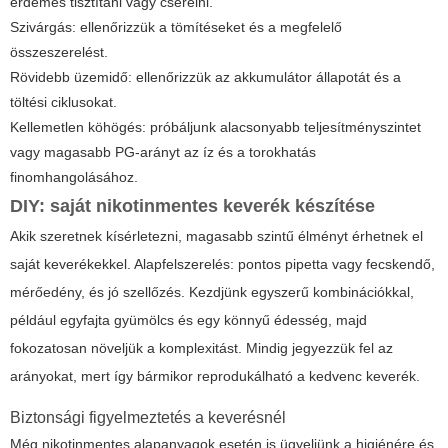
érdemes tisztítani vagy cserélni.
Szivárgás: ellenőrizzük a tömítéseket és a megfelelő
összeszerelést.
Rövidebb üzemidő: ellenőrizzük az akkumulátor állapotát és a
töltési ciklusokat.
Kellemetlen köhögés: próbáljunk alacsonyabb teljesítményszintet
vagy magasabb PG-arányt az íz és a torokhatás
finomhangolásához.
DIY: saját nikotinmentes keverék készítése
Akik szeretnek kísérletezni, magasabb szintű élményt érhetnek el
saját keverékekkel. Alapfelszerelés: pontos pipetta vagy fecskendő,
mérőedény, és jó szellőzés. Kezdjünk egyszerű kombinációkkal,
például egyfajta gyümölcs és egy könnyű édesség, majd
fokozatosan növeljük a komplexitást. Mindig jegyezzük fel az
arányokat, mert így bármikor reprodukálható a kedvenc keverék.
Biztonsági figyelmeztetés a keverésnél
Még nikotinmentes alapanyagok esetén is ügyeljünk a higiénére és