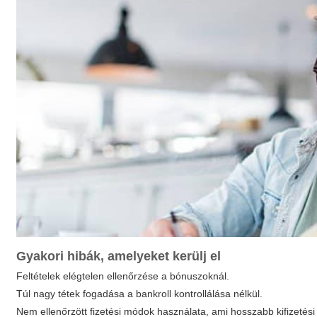
Gyakori hibák, amelyeket kerülj el
Feltételek elégtelen ellenőrzése a bónuszoknál.
Túl nagy tétek fogadása a bankroll kontrollálása nélkül.
Nem ellenőrzött fizetési módok használata, ami hosszabb kifizetési