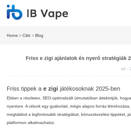
Home
>
Cikk
>
Blog
Friss e zigi ajánlatok és nyerő stratégiák
Idő：
Friss tippek a
e zigi
játékosoknak 2025-ben
Ebben a részletes, SEO-optimalizált útmutatóban áttekintjük, hogy
nyerésre. A célunk egy gyakorlati, mégis alapos forrás létrehozás
megtalálod a legfontosabb stratégiákat, bónuszkezelési tippeket, j
platformon alkalmazhatsz.