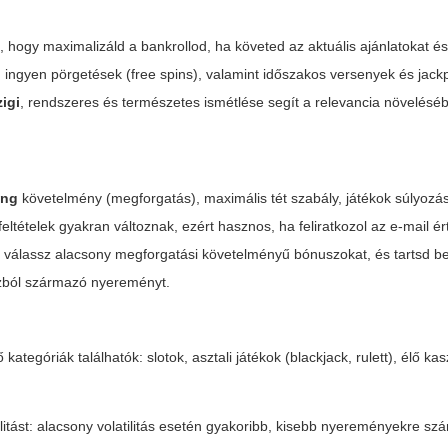
 hogy maximalizáld a bankrollod, ha követed az aktuális ajánlatokat és 
 ingyen pörgetések (free spins), valamint időszakos versenyek és jack
zigi
, rendszeres és természetes ismétlése segít a relevancia növelésé
ing
követelmény (megforgatás), maximális tét szabály, játékok súlyozá
eltételek gyakran változnak, ezért hasznos, ha feliratkozol az e-mail ér
: válassz alacsony megforgatási követelményű bónuszokat, és tartsd b
szból származó nyereményt.
ategóriák találhatók: slotok, asztali játékok (blackjack, rulett), élő ka
litást: alacsony volatilitás esetén gyakoribb, kisebb nyereményekre szá