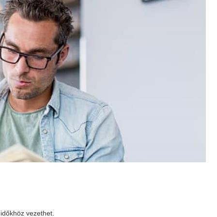
 időkhöz vezethet.