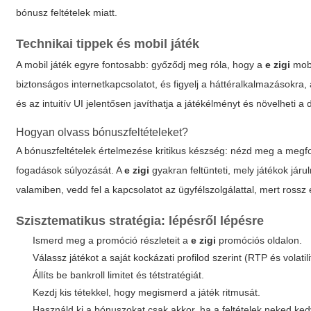
bónusz feltételek miatt.
Technikai tippek és mobil játék
A mobil játék egyre fontosabb: győződj meg róla, hogy a
e zigi
mobi
biztonságos internetkapcsolatot, és figyelj a háttéralkalmazásokra,
és az intuitív UI jelentősen javíthatja a játékélményt és növelheti 
Hogyan olvass bónuszfeltételeket?
A bónuszfeltételek értelmezése kritikus készség: nézd meg a megfor
fogadások súlyozását. A
e zigi
gyakran feltünteti, mely játékok j
valamiben, vedd fel a kapcsolatot az ügyfélszolgálattal, mert rossz
Szisztematikus stratégia: lépésről lépésre
Ismerd meg a promóció részleteit a
e zigi
promóciós oldalon.
Válassz játékot a saját kockázati profilod szerint (RTP és volatili
Állíts be bankroll limitet és tétstratégiát.
Kezdj kis tétekkel, hogy megismerd a játék ritmusát.
Használd ki a bónuszokat csak akkor, ha a feltételek neked ke