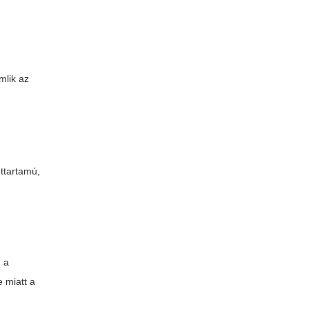
mlik az
ettartamú,
g a
 miatt a