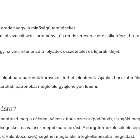
j eredeti vagy jó minőségű tömítéseket.
által javasolt watt-tartományt, és rendszeresen cserélj alkatrészt, ha ro
yi íz van, ellenőrizd a folyadék összetételét és lejárati idejét.
eldobható patronok környezeti terhet jelentenek. Ajánlott hosszabb él
orokat, patronokat megfelelő gyűjtőhelyen leadni.
lásra?
 határozd meg a célodat, válassz típus szerint (pod/mod), vizsgáld me
ltségekkel, és válassz megbízható forrást. A
e cig
termékek sokfélesége
k, különböző ízek) segíthet megtalálni a legkellemesebb megoldást.