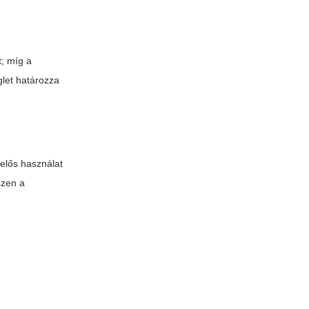
t; míg a
glet határozza
lelős használat
szen a