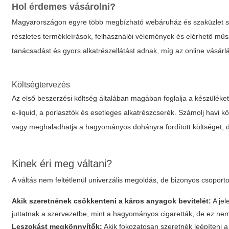
Hol érdemes vásárolni?
Magyarországon egyre több megbízható webáruház és szaküzlet sp
részletes termékleírások, felhasználói vélemények és elérhető műsz
tanácsadást és gyors alkatrészellátást adnak, míg az online vásár
Költségtervezés
Az első beszerzési költség általában magában foglalja a készüléket 
e-liquid, a porlasztók és esetleges alkatrészcserék. Számolj havi 
vagy meghaladhatja a hagyományos dohányra fordított költséget, de 
Kinek éri meg váltani?
A váltás nem feltétlenül univerzális megoldás, de bizonyos csoport
Akik szeretnének csökkenteni a káros anyagok bevitelét:
A jel
juttatnak a szervezetbe, mint a hagyományos cigaretták, de ez nem
Leszokást megkönnyítők:
Akik fokozatosan szeretnék leépíteni a n