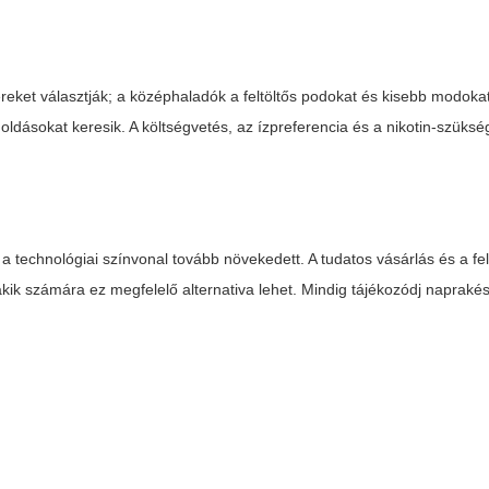
eket választják; a középhaladók a feltöltős podokat és kisebb modoka
dásokat keresik. A költségvetés, az ízpreferencia és a nikotin-szüksé
 technológiai színvonal tovább növekedett. A tudatos vásárlás és a fe
akik számára ez megfelelő alternativa lehet. Mindig tájékozódj napraké