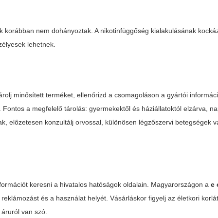
kik korábban nem dohányoztak. A nikotinfüggőség kialakulásának kocká
zélyesek lehetnek.
rolj minősített terméket, ellenőrizd a csomagoláson a gyártói informác
l. Fontos a megfelelő tárolás: gyermekektől és háziállatoktól elzárva, na
, előzetesen konzultálj orvossal, különösen légzőszervi betegségek 
nformációt keresni a hivatalos hatóságok oldalain. Magyarországon a
e 
eklámozást és a használat helyét. Vásárláskor figyelj az életkori korl
 áruról van szó.