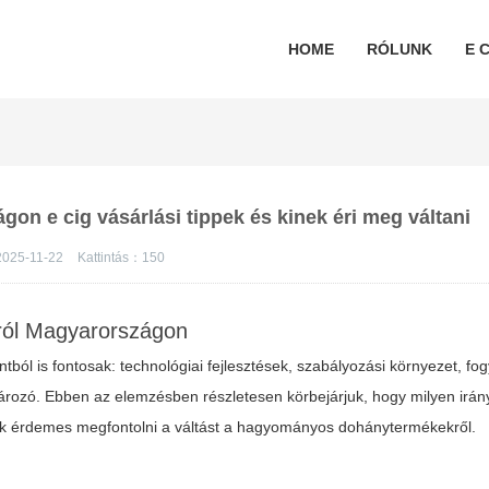
HOME
RÓLUNK
E C
gon e cig vásárlási tippek és kinek éri meg váltani
2025-11-22
Kattintás：
150
acról Magyarországon
ól is fontosak: technológiai fejlesztések, szabályozási környezet, fog
ározó. Ebben az elemzésben részletesen körbejárjuk, hogy milyen irán
inek érdemes megfontolni a váltást a hagyományos dohánytermékekről.