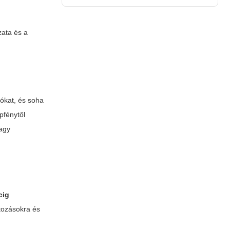
zata és a
iókat, és soha
pfénytől
vagy
cig
átozásokra és