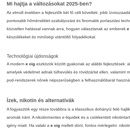
Mi hajtja a változásokat 2025-ben?
Az elmúlt években a fejlesztők két fő célt követtek: jobb ízvisszaa
pontosabb hőmérséklet-szabályozást és finomabb porlasztási techni
közvetlen hatással vannak arra, hogyan választanak az emberek
e
készülékeket és minőségi utántöltő folyadékokat.
Technológiai újdonságok
A modern
e cig
eszközök között gyakoriak az alábbi fejlesztések: a
amelyek védelmet adnak túlhevülés és rövidzárlat ellen, valamint mo
pod-rendszerek nőnek népszerűségben a felhasználóbarát használ
Ízek, nikotin és alternatívák
A fogyasztók egy része továbbra is a klasszikus dohányíz felé haj
aromák iránt. A nikotinmentes e-liquidek és a csökkentett nikotinta
igény miatt. Ha valaki a
e cig
mellett dönt, fontos mérlegelni: nikoti