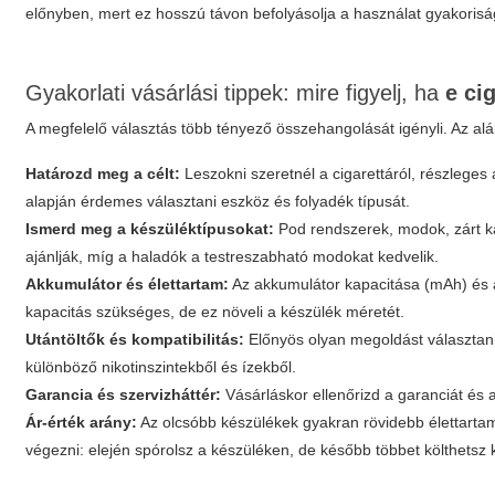
előnyben, mert ez hosszú távon befolyásolja a használat gyakorisá
Gyakorlati vásárlási tippek: mire figyelj, ha
e ci
A megfelelő választás több tényező összehangolását igényli. Az aláb
Határozd meg a célt:
Leszokni szeretnél a cigarettáról, részleges
alapján érdemes választani eszköz és folyadék típusát.
Ismerd meg a készüléktípusokat:
Pod rendszerek, modok, zárt k
ajánlják, míg a haladók a testreszabható modokat kedvelik.
Akkumulátor és élettartam:
Az akkumulátor kapacitása (mAh) és a
kapacitás szükséges, de ez növeli a készülék méretét.
Utántöltők és kompatibilitás:
Előnyös olyan megoldást választani
különböző nikotinszintekből és ízekből.
Garancia és szervizháttér:
Vásárláskor ellenőrizd a garanciát és
Ár-érték arány:
Az olcsóbb készülékek gyakran rövidebb élettarta
végezni: elején spórolsz a készüléken, de később többet költhetsz