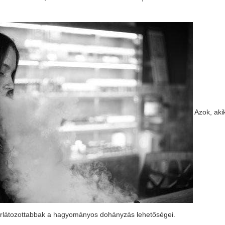
Azok, akik
 korlátozottabbak a hagyományos dohányzás lehetőségei.