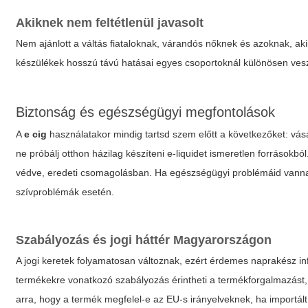
Akiknek nem feltétlenül javasolt
Nem ajánlott a váltás fiataloknak, várandós nőknek és azoknak, a
készülékek hosszú távú hatásai egyes csoportoknál különösen ves
Biztonság és egészségügyi megfontolások
A
e cig
használatakor mindig tartsd szem előtt a következőket: vásá
ne próbálj otthon házilag készíteni e-liquidet ismeretlen forrásokbó
védve, eredeti csomagolásban. Ha egészségügyi problémáid vannak
szívproblémák esetén.
Szabályozás és jogi háttér Magyarországon
A jogi keretek folyamatosan változnak, ezért érdemes naprakész i
termékekre vonatkozó szabályozás érintheti a termékforgalmazást, r
arra, hogy a termék megfelel-e az EU-s irányelveknek, ha importált