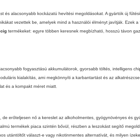
dást és alacsonyabb kockázatú hevítési megoldásokat. A gyártók új fűtés
kákat vezettek be, amelyek mind a használói élményt javítják. Ezek a 
 cig
termékeket: egyre többen keresnek megbízható, hosszú távon ga
lacsonyabb fogyasztású akkumulátorok, gyorsabb töltés, intelligens chi
duláris kialakítás, ami megkönnyíti a karbantartást és az alkatrészcser
at és a kompakt méret miatt.
lik, de erőteljesen nő a kereslet az alkoholmentes, gyógynövényes és g
rtalmú termékek piaca szintén bővül, részben a leszokást segítő megold
nos utántöltőt választ-e vagy nikotinmentes alternatívát, és milyen ízeke