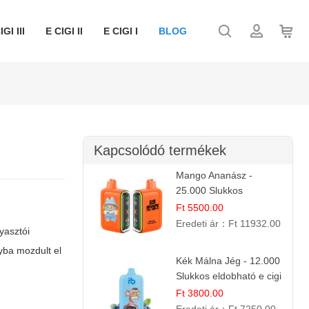
IGI III
E CIGI II
E CIGI I
BLOG
Kapcsolódó termékek
Mango Ananász -
25.000 Slukkos
eldobható E-cigaretta |
Ft 5500.00
Trópusi Ízélmény
Eredeti ár：
Ft 11932.00
yasztói
yba mozdult el
Kék Málna Jég - 12.000
Slukkos eldobható e cigi
| Frissítő Bogyós Íz
Ft 3800.00