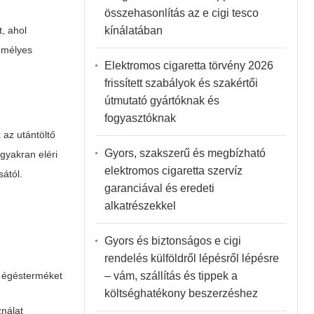
összehasonlítás az e cigi tesco
kínálatában
, ahol
zemélyes
Elektromos cigaretta törvény 2026
frissített szabályok és szakértői
útmutató gyártóknak és
fogyasztóknak
 az utántöltő
Gyors, szakszerű és megbízható
gyakran eléri
elektromos cigaretta szervíz
sától.
garanciával és eredeti
alkatrészekkel
Gyors és biztonságos e cigi
rendelés külföldről lépésről lépésre
– vám, szállítás és tippek a
 égésterméket
költséghatékony beszerzéshez
ználat