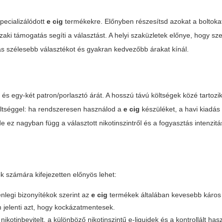
ecializálódott
e cig
termékekre. Előnyben részesítsd azokat a boltokat
aki támogatás segíti a választást. A helyi szaküzletek előnye, hogy s
lás szélesebb választékot és gyakran kedvezőbb árakat kínál.
és egy-két patron/porlasztó árát. A hosszú távú költségek közé tartozik
költséggel: ha rendszeresen használod a
e cig
készüléket, a havi kiadás 
ez nagyban függ a választott nikotinszintről és a fogyasztás intenzitá
ok számára kifejezetten előnyös lehet:
enlegi bizonyítékok szerint az
e cig
termékek általában kevesebb káros
 jelenti azt, hogy kockázatmentesek.
ikotinbevitelt, a különböző nikotinszintű e-liquidek és a kontrollált has