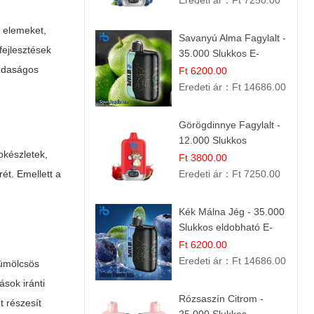
Eredeti ár：
Ft 7250.00
i elemeket,
Savanyú Alma Fagylalt -
fejlesztések
35.000 Slukkos E-
cigaretta | IBVape Bar
zdaságos
Ft 6200.00
Eredeti ár：
Ft 14686.00
Görögdinnye Fagylalt -
12.000 Slukkos
pkészletek,
eldobható e-Cigaretta
Ft 3800.00
ét. Emellett a
Eredeti ár：
Ft 7250.00
Kék Málna Jég - 35.000
Slukkos eldobható E-
cigaretta | Frissítő
Ft 6200.00
Ízélmény
Eredeti ár：
Ft 14686.00
yümölcsös
ások iránti
Rózsaszín Citrom -
t részesít