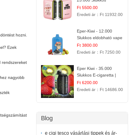
25.000 Slukkos
eldobható e-Cigaretta |
Ft 5500.00
IBvape Bar
Eredeti ár：
Ft 11932.00
Eper-Kiwi - 12.000
 döntést hozni.
Slukkos eldobható vape
| Friss Gyümölcs
Ft 3800.00
sel? Ezek
Kombináció
Eredeti ár：
Ft 7250.00
d rendszereket
Eper Kiwi - 35.000
Slukkos E-cigaretta |
elhez nagyobb
IBVape Bar Friss
Ft 6200.00
Gyümölcs Ízek
Eredeti ár：
Ft 14686.00
szték
ltségszámítást
Blog
e cigi tesco vásárlási tippek és ár-