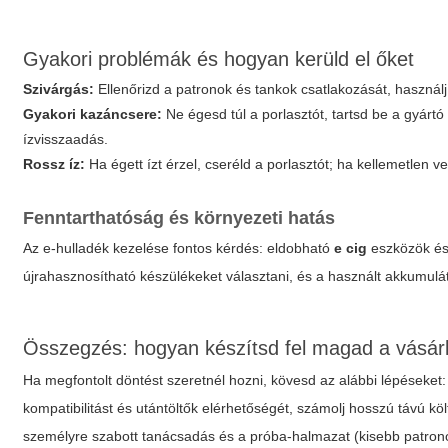
Gyakori problémák és hogyan kerüld el őket
Szivárgás:
Ellenőrizd a patronok és tankok csatlakozását, használ
Gyakori kazáncsere:
Ne égesd túl a porlasztót, tartsd be a gyártó 
ízvisszaadás.
Rossz íz:
Ha égett ízt érzel, cseréld a porlasztót; ha kellemetlen veg
Fenntarthatóság és környezeti hatás
Az e-hulladék kezelése fontos kérdés: eldobható
e cig
eszközök és 
újrahasznosítható készülékeket választani, és a használt akkumulát
Összegzés: hogyan készítsd fel magad a vásár
Ha megfontolt döntést szeretnél hozni, kövesd az alábbi lépéseket:
kompatibilitást és utántöltők elérhetőségét, számolj hosszú távú kö
személyre szabott tanácsadás és a próba-halmazat (kisebb patrono