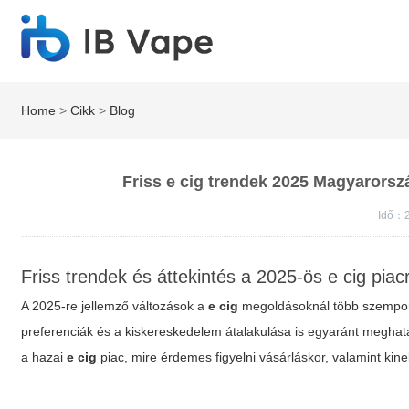
Home
>
Cikk
>
Blog
Friss e cig trendek 2025 Magyarorszá
Idő：
Friss trendek és áttekintés a 2025-ös e cig pi
A 2025-re jellemző változások a
e cig
megoldásoknál több szempontb
preferenciák és a kiskereskedelem átalakulása is egyaránt meghat
a hazai
e cig
piac, mire érdemes figyelni vásárláskor, valamint k