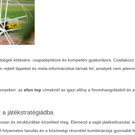
ségek kötésére, csapatépítésre és kompetitív gyakorlásra. Csatlakozz 
rejtett tippeket és meta-információkat tárnak fel, amelyek nem jelen
senyeken: az
efun top
címeknél az igazi előny a finomhangolásból és a
t a játékstratégiádba
san és strukturáltan közelíted meg. Elemezd a saját játékstílusodat, 
 A folyamatos tanulás és a közösségi részvétel kombinációja gyorsabb f