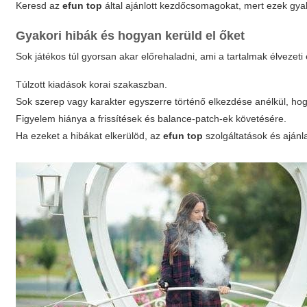
Keresd az
efun top
által ajánlott kezdőcsomagokat, mert ezek gya
Gyakori hibák és hogyan kerüld el őket
Sok játékos túl gyorsan akar előrehaladni, ami a tartalmak élvezeti 
Túlzott kiadások korai szakaszban.
Sok szerep vagy karakter egyszerre történő elkezdése anélkül, h
Figyelem hiánya a frissítések és balance-patch-ek követésére.
Ha ezeket a hibákat elkerülöd, az
efun top
szolgáltatások és ajánl