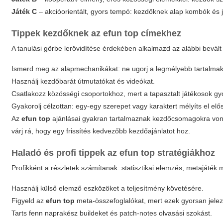
Játék C
– akcióorientált, gyors tempó: kezdőknek alap kombók és jó
Tippek kezdőknek az
efun top
címekhez
A tanulási görbe lerövidítése érdekében alkalmazd az alábbi bevál
Ismerd meg az alapmechanikákat: ne ugorj a legmélyebb tartalmak
Használj kezdőbarát útmutatókat és videókat.
Csatlakozz közösségi csoportokhoz, mert a tapasztalt játékosok gy
Gyakorolj célzottan: egy-egy szerepet vagy karaktert mélyíts el elő
Az
efun top
ajánlásai gyakran tartalmaznak kezdőcsomagokra vonat
várj rá, hogy egy frissítés kedvezőbb kezdőajánlatot hoz.
Haladó és profi tippek az
efun top
stratégiákhoz
Profikként a részletek számítanak: statisztikai elemzés, metajáték
Használj külső elemző eszközöket a teljesítmény követésére.
Figyeld az
efun top
meta-összefoglalókat, mert ezek gyorsan jelezn
Tarts fenn naprakész buildeket és patch-notes olvasási szokást.