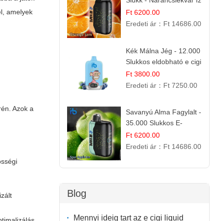
Slukk - Narancslekvár Íz
| Prémium E-cigaretta
l, amelyek
Ft 6200.00
Eredeti ár：
Ft 14686.00
Kék Málna Jég - 12.000
Slukkos eldobható e cigi
| Frissítő Bogyós Íz
Ft 3800.00
Eredeti ár：
Ft 7250.00
rén. Azok a
Savanyú Alma Fagylalt -
35.000 Slukkos E-
cigaretta | IBVape Bar
Ft 6200.00
Eredeti ár：
Ft 14686.00
össégi
Blog
zált
Mennyi ideig tart az e cigi liquid
timalizálás.