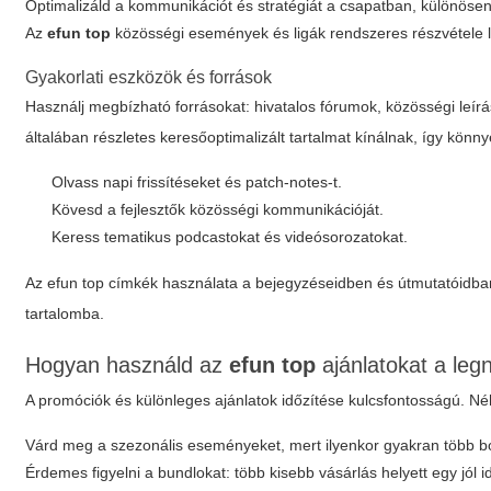
Optimalizáld a kommunikációt és stratégiát a csapatban, különöse
Az
efun top
közösségi események és ligák rendszeres részvétele l
Gyakorlati eszközök és források
Használj megbízható forrásokat: hivatalos fórumok, közösségi leír
általában részletes keresőoptimalizált tartalmat kínálnak, így könnye
Olvass napi frissítéseket és patch-notes-t.
Kövesd a fejlesztők közösségi kommunikációját.
Keress tematikus podcastokat és videósorozatokat.
Az
efun top
címkék használata a bejegyzéseidben és útmutatóidban 
tartalomba.
Hogyan használd az
efun top
ajánlatokat a le
A promóciók és különleges ajánlatok időzítése kulcsfontosságú. Néh
Várd meg a szezonális eseményeket, mert ilyenkor gyakran több 
Érdemes figyelni a bundlokat: több kisebb vásárlás helyett egy jól i