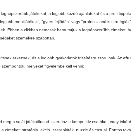
a legnépszerűbb játékokat, a legjobb kezdő ajánlatokat és a profi tippek
legjobb mobiljátékok", "gyors fejlődés" vagy "professzionális stratégiák
hetnek. Ebben a cikkben nemcsak bemutatjuk a legnépszerűbb címeket,
ségeket személyre szabottan.
sítések érkeznek, és a legjobb gyakorlatok frissítésre szorulnak. Az
efu
ő szempontok, melyeket figyelembe kell venni:
 meg a saját játékstílusod: szeretsz-e kompetitív csatákat, vagy inkáb
k a címeket: stratégia, akció, szerepjáték, puzzle és casual. Fontos tov