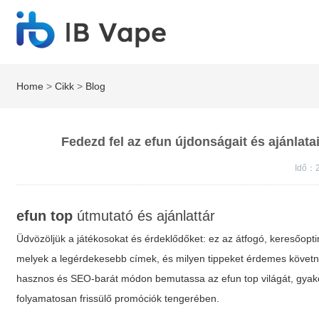
Home
>
Cikk
>
Blog
Fedezd fel az efun újdonságait és ajánlata
Idő：2
efun top
útmutató és ajánlattár
Üdvözöljük a játékosokat és érdeklődőket: ez az átfogó, keresőopt
melyek a legérdekesebb címek, és milyen tippeket érdemes követni
hasznos és SEO-barát módon bemutassa az
efun top
világát, gyak
folyamatosan frissülő promóciók tengerében.