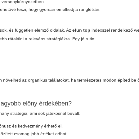
n versenykörnyezetben.
ehetővé teszi, hogy gyorsan emelkedj a ranglétrán.
ások, és független elemző oldalak. Az
efun top
indexszel rendelkező w
bb rátalálni a releváns stratégiákra. Egy jó rutin:
növelheti az organikus találatokat, ha természetes módon építed be 
gnagyobb előny érdekében?
ány stratégia, ami sok játékosnál bevált:
bónusz és kedvezmény érhető el.
dőzített csomag jobb értéket adhat.