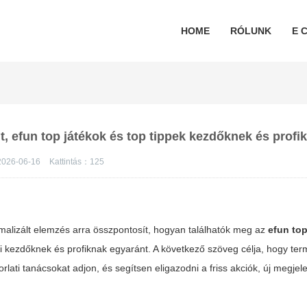
HOME
RÓLUNK
E C
it, efun top játékok és top tippek kezdőknek és profi
026-06-16
Kattintás：
125
imalizált elemzés arra összpontosít, hogyan találhatók meg az
efun to
 kezdőknek és profiknak egyaránt. A következő szöveg célja, hogy ter
orlati tanácsokat adjon, és segítsen eligazodni a friss akciók, új megje