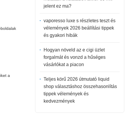
jelent ez ma?
vaporesso luxe s részletes teszt és
vélemények 2026 beállítási tippek
eboldalak
és gyakori hibák
Hogyan növeld az e cigi üzlet
forgalmát és vonzd a hűséges
vásárlókat a piacon
őket a
Teljes körű 2026 útmutató liquid
shop választáshoz összehasonlítás
tippek vélemények és
kedvezmények