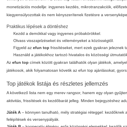
monetizációs modellje: ingyenes kezdés, mikrotranzakciók, előfizet
kiegyensúlyozottak és nem kényszerítenek fizetésre a versenyképe
Praktikus lépések a döntéshez
Kezdd a demókkal vagy ingyenes próbakörökkel.
Olvass visszajelzéseket és véleményeket a közösségtől.
Figyeld az
efun top
frissítéseket, mert ezek gyakran jeleznek t
Használd a játékokhoz tartozó hivatalos és közösségi útmutató
Az
efun top
címek között gyakran találhatók olyan játékok, amely
játékosok, akik folyamatosan követik az
efun top
ajánlásokat, gyor
Top
játékok listája és részletes jellemzés
A következő lista nem egy merev rangsor, hanem egy olyan gyűjt
aktivitás, frissítések és kezdőbarát jelleg. Minden bejegyzéshez a
Játék A
– könnyen tanulható, mély stratégiai réteggel: kezdőknek ajá
felépítések és versenypályák.
Játék B
– kooperatív élmény, erős közösségi elemekkel: kezdők sz