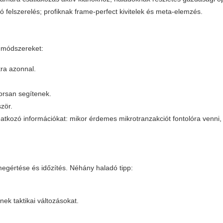
 felszerelés; profiknak frame-perfect kivitelek és meta-elemzés.
t módszereket:
ra azonnal.
orsan segítenek.
ször.
kozó információkat: mikor érdemes mikrotranzakciót fontolóra venni,
 megértése és időzítés. Néhány haladó tipp:
ek taktikai változásokat.