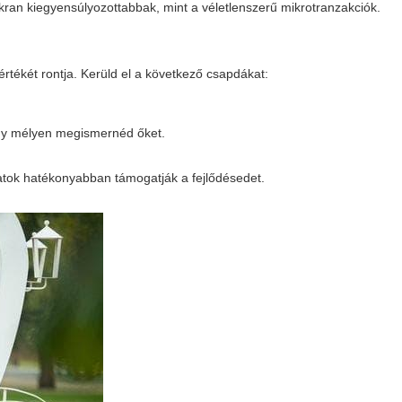
kran kiegyensúlyozottabbak, mint a véletlenszerű mikrotranzakciók.
értékét rontja. Kerüld el a következő csapdákat:
ogy mélyen megismernéd őket.
atok hatékonyabban támogatják a fejlődésedet.