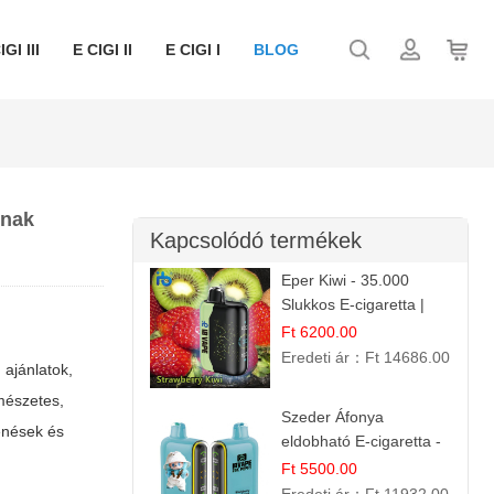
IGI III
E CIGI II
E CIGI I
BLOG
knak
Kapcsolódó termékek
Eper Kiwi - 35.000
Slukkos E-cigaretta |
IBVape Bar Friss
Ft 6200.00
Gyümölcs Ízek
Eredeti ár：
Ft 14686.00
p
ajánlatok,
mészetes,
Szeder Áfonya
lenések és
eldobható E-cigaretta -
25.000 Slukk | Prémium
Ft 5500.00
Gyümölcs Íz