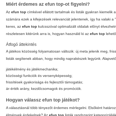
Miért érdemes az
efun top
-ot figyelni?
Az
efun top
címkével ellátott tartalmak és listák gyakran kiemelik 
számára ezek a kifejezések relevanciát jelentenek, így ha valaki a "
keres, az
efun top
kulcsszóval optimalizált oldalak előnyt élvez
részletesen kitérünk arra is, hogyan használd ki az
efun top
lehető
Átfogó áttekintés
A játékos közösség folyamatosan változik: új meta jelenik meg, fris
listák segítenek abban, hogy mindig naprakészek legyünk. Alapvet
játékélmény és játékmechanika;
közösségi funkciók és versenyképesség;
frissítések gyakorisága és fejlesztői támogatás;
ár-érték arány, kezdőcsomagok és promóciók.
Hogyan válassz
efun top
játékot?
A választásnál több tényezőt érdemes mérlegelni. Elsőként határozd
élmények érdekelnek? Az
efun top
listák rendszerint kategorizáljá