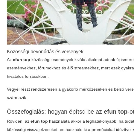
Közösségi bevonódás és versenyek
Az
efun top
közösségi események kiváló alkalmat adnak új ismeret
eseményekhez, fórumokhoz és élő streamekhez, mert ezek gyakran 
hivatalos forrásokban.
Vegyél részt rendszeresen a gyakorló mérkőzéseken és belső ver
származik.
Összefoglalás: hogyan építsd be az
efun top
-o
Röviden: az
efun top
használata akkor a leghatékonyabb, ha tudato
közösségi visszajelzéseket, és használd ki a promóciókat időzítve.