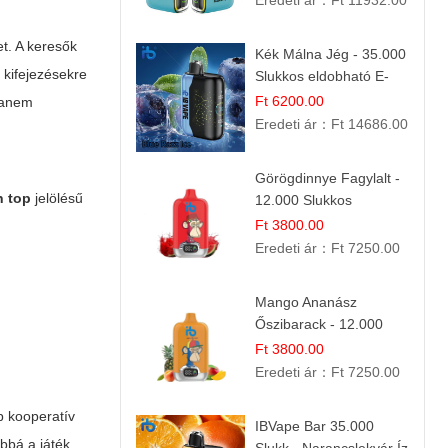
Eredeti ár：
Ft 11932.00
et. A keresők
Kék Málna Jég - 35.000
" kifejezésekre
Slukkos eldobható E-
cigaretta | Frissítő
Ft 6200.00
 hanem
Ízélmény
Eredeti ár：
Ft 14686.00
Görögdinnye Fagylalt -
n top
jelölésű
12.000 Slukkos
eldobható e-Cigaretta
Ft 3800.00
Eredeti ár：
Ft 7250.00
Mango Ananász
Őszibarack - 12.000
Slukkos eldobható e-
Ft 3800.00
Cigaretta
Eredeti ár：
Ft 7250.00
b kooperatív
IBVape Bar 35.000
ábbá a játék