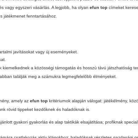
és vagy egyszeri vásárlás. A legjobb, ha olyan
efun top
címeket kerese
s játékmenet fenntartásához.
artalmi javításokat vagy új eseményeket.
kat.
ek kiemelkednek a közösségi támogatás és hosszú távú játszhatóság te
sabban találják meg a számukra legmegfelelőbb élményeket.
emény, amely az
efun top
kritériumok alapján válogat: játékélmény, köz
dunk rövid tippeket kezdőknek és haladóknak is.
nlott gyakori gyakorlás és alap taktikák elsajátítása; profiknak speciali
ámára csatlakozás aktív klánokhoz; haladóknak részletes gazdasági op