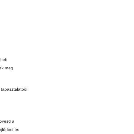
heti
nek meg
 tapasztalatból
kövesd a
ejlődést és