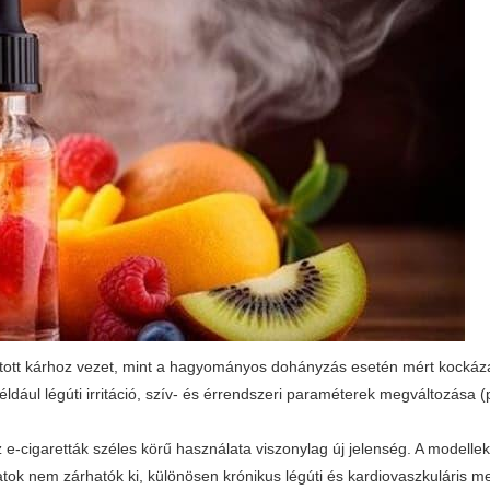
ított kárhoz vezet, mint a hagyományos dohányzás esetén mért kockáza
dául légúti irritáció, szív- és érrendszeri paraméterek megváltozása (
 e-cigaretták széles körű használata viszonylag új jelenség. A modellek
tok nem zárhatók ki, különösen krónikus légúti és kardiovaszkuláris