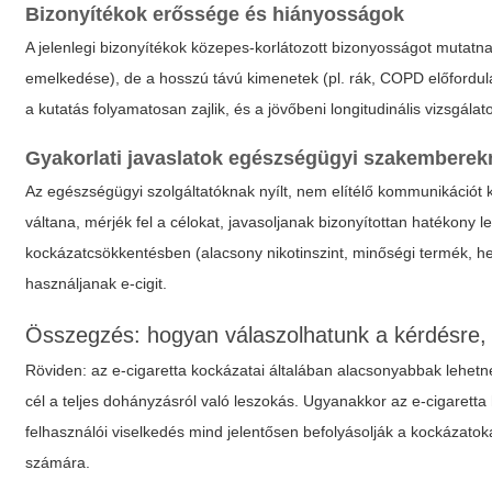
Bizonyítékok erőssége és hiányosságok
A jelenlegi bizonyítékok közepes-korlátozott bizonyosságot mutatna
emelkedése), de a hosszú távú kimenetek (pl. rák, COPD előfordul
a kutatás folyamatosan zajlik, és a jövőbeni longitudinális vizsgál
Gyakorlati javaslatok egészségügyi szakemberek
Az egészségügyi szolgáltatóknak nyílt, nem elítélő kommunikációt k
váltana, mérjék fel a célokat, javasoljanak bizonyítottan hatékony 
kockázatcsökkentésben (alacsony nikotinszint, minőségi termék, he
használjanak e-cigit.
Összegzés: hogyan válaszolhatunk a kérdésre
Röviden: az e-cigaretta kockázatai általában alacsonyabbak leh
cél a teljes dohányzásról való leszokás. Ugyanakkor az e-cigarett
felhasználói viselkedés mind jelentősen befolyásolják a kockázatok
számára.