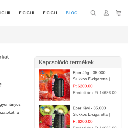
IGI III
E CIGI II
E CIGI I
BLOG
okat
Kapcsolódó termékek
Eper Jég - 35.000
Slukkos E-cigaretta |
?
IBVape Bar
Ft 6200.00
Eredeti ár：
Ft 14686.00
hagyományos
Eper Kiwi - 35.000
ázatokat, a
Slukkos E-cigaretta |
IBVape Bar Friss
Ft 6200.00
Gyümölcs Ízek