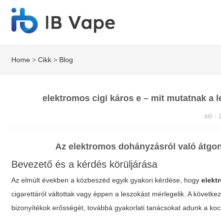
Home
>
Cikk
>
Blog
elektromos cigi káros e – mit mutatnak a 
Idő：2
Az elektromos dohányzásról való átgon
Bevezető és a kérdés körüljárása
Az elmúlt években a közbeszéd egyik gyakori kérdése, hogy
elekt
cigarettáról váltottak vagy éppen a leszokást mérlegelik. A követke
bizonyítékok erősségét, továbbá gyakorlati tanácsokat adunk a ko