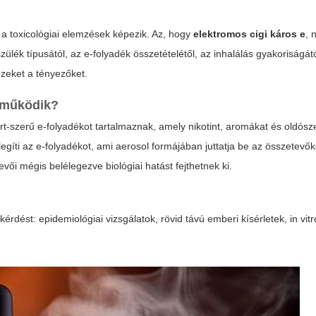
 a toxicológiai elemzések képezik. Az, hogy
elektromos cigi káros e
, 
lék típusától, az e-folyadék összetételétől, az inhalálás gyakoriságát
ezeket a tényezőket.
n működik?
rt-szerű e-folyadékot tartalmaznak, amely nikotint, aromákat és oldósz
elegíti az e-folyadékot, ami aerosol formájában juttatja be az összetevő
ői mégis belélegezve biológiai hatást fejthetnek ki.
kérdést: epidemiológiai vizsgálatok, rövid távú emberi kísérletek, in vitr