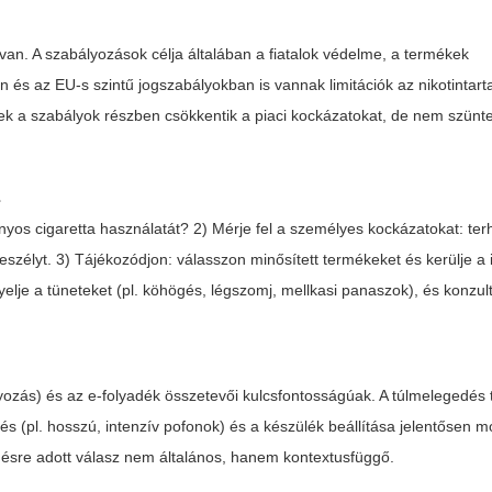
an. A szabályozások célja általában a fiatalok védelme, a termékek
és az EU-s szintű jogszabályokban is vannak limitációk az nikotintart
k a szabályok részben csökkentik a piaci kockázatokat, de nem szünt
z
ányos cigaretta használatát? 2) Mérje fel a személyes kockázatokat: te
eszélyt. 3) Tájékozódjon: válasszon minősített termékeket és kerülje a
yelje a tüneteket (pl. köhögés, légszomj, mellkasi panaszok), és konzult
ályozás) és az e-folyadék összetevői kulcsfontosságúak. A túlmelegedés
dés (pl. hosszú, intenzív pofonok) és a készülék beállítása jelentősen m
ésre adott válasz nem általános, hanem kontextusfüggő.