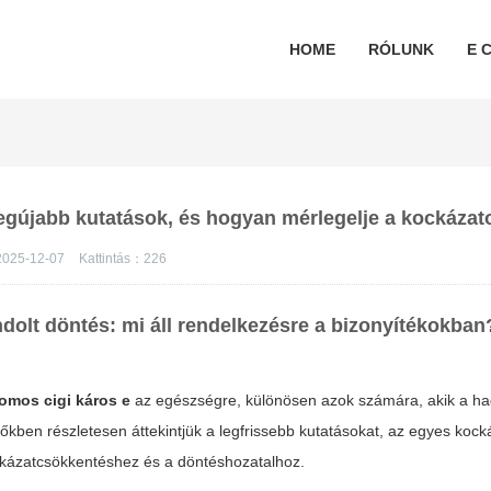
HOME
RÓLUNK
E C
legújabb kutatások, és hogyan mérlegelje a kockázat
025-12-07
Kattintás：
226
dolt döntés: mi áll rendelkezésre a bizonyítékokban
romos cigi káros e
az egészségre, különösen azok számára, akik a 
zőkben részletesen áttekintjük a legfrissebb kutatásokat, az egyes kock
ckázatcsökkentéshez és a döntéshozatalhoz.