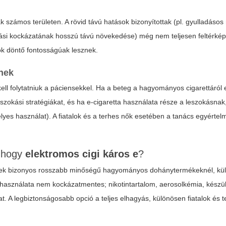
k számos területen. A rövid távú hatások bizonyítottak (pl. gyulladáso
ási kockázatának hosszú távú növekedése) még nem teljesen feltérkép
atok döntő fontosságúak lesznek.
nek
ell folytatniuk a páciensekkel. Ha a beteg a hagyományos cigarettáról e
leszokási stratégiákat, és ha e-cigaretta használata része a leszokásnak
lyes használat). A fiatalok és a terhes nők esetében a tanács egyértel
, hogy
elektromos cigi káros e
?
etnek bizonyos rosszabb minőségű hagyományos dohánytermékeknél, kü
a használata nem kockázatmentes; nikotintartalom, aerosolkémia, kész
at. A legbiztonságosabb opció a teljes elhagyás, különösen fiatalok és 