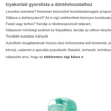
Gyakorlati gyorslista a döntéshozatalhoz
Leszokni szeretne? Keressen bizonyított leszokástámogató progra
Váltana a dohányzásról? Az e-cigi csökkentheti bizonyos kockázatok
Fiatal vagy terhes? Kerülje a nikotinexpozíciót teljesen.
Válasszon minőségi eszközt és folyadékot; kerülje az otthon készít
További kutatási irányok
A jövőbeli vizsgálatoknak hosszú távú kohorszokat kell követniük, p
kémia), valamint a speciális populációk (fiatalok, terhesek, krónik
válaszolni arra, hogy az
elektromos cigi káros e