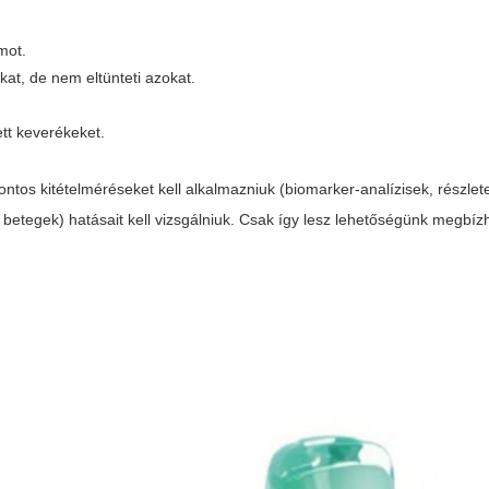
mot.
at, de nem eltünteti azokat.
ett keverékeket.
ontos kitételméréseket kell alkalmazniuk (biomarker-analízisek, részlet
us betegek) hatásait kell vizsgálniuk. Csak így lesz lehetőségünk megbí