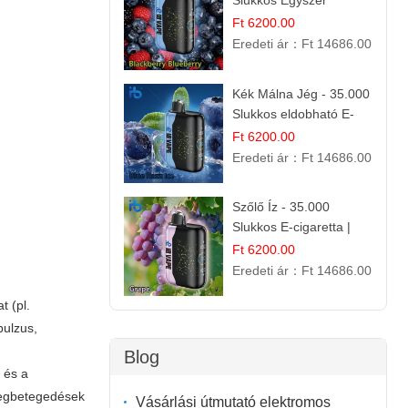
Slukkos Egyszer
Használatos E-cigaretta
Ft 6200.00
| Prémium Ízélmény
Eredeti ár：
Ft 14686.00
Kék Málna Jég - 35.000
Slukkos eldobható E-
cigaretta | Frissítő
Ft 6200.00
Ízélmény
Eredeti ár：
Ft 14686.00
Szőlő Íz - 35.000
Slukkos E-cigaretta |
Friss Gyümölcs Aroma
Ft 6200.00
Eredeti ár：
Ft 14686.00
t (pl.
pulzus,
Blog
 és a
 megbetegedések
Vásárlási útmutató elektromos