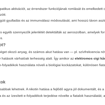
mpatikus aktivációt, az érrendszer funkciójának romlását és emelkedett o
zött.
 légúti gyulladás és az immunválasz módosulását, ami hosszú távon asz
s egyéb szennyezők jelenlétét detektálták az aeroszolban, amelyek for
s.
ot?
éget okozó anyag, és számos akut hatása van — pl. szívfrekvencia n
v hatások várhatóak terhesség alatt. Így amikor az
elektromos cigi ká
mú e-folyadékok használata növeli a biológiai kockázatokat, különösen fiat
tok
bak lehetnek. A nikotin hatása a fejlődő agyra jól dokumentált, és a 
 és az ízesített e-folyadékok terjedése növelte a fiatalok használatát,