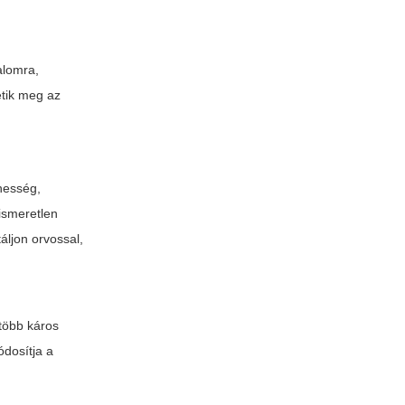
alomra,
etik meg az
rhesség,
 ismeretlen
áljon orvossal,
 több káros
ódosítja a