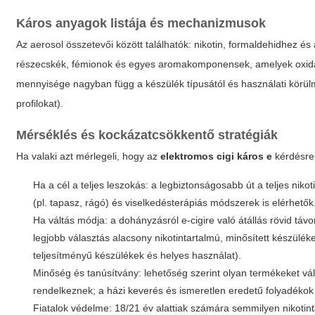
Káros anyagok listája és mechanizmusok
Az aerosol összetevői között találhatók: nikotin, formaldehidhez é
részecskék, fémionok és egyes aromakomponensek, amelyek oxidatív
mennyisége nagyban függ a készülék típusától és használati körülm
profilokat).
Mérséklés és kockázatcsökkentő stratégiák
Ha valaki azt mérlegeli, hogy az
elektromos cigi káros e
kérdésre 
Ha a cél a teljes leszokás: a legbiztonságosabb út a teljes nik
(pl. tapasz, rágó) és viselkedésterápiás módszerek is elérhetők
Ha váltás módja: a dohányzásról e-cigire való átállás rövid t
legjobb választás alacsony nikotintartalmú, minősített készülé
teljesítményű készülékek és helyes használat).
Minőség és tanúsítvány: lehetőség szerint olyan termékeket vá
rendelkeznek; a házi keverés és ismeretlen eredetű folyadékok
Fiatalok védelme: 18/21 év alattiak számára semmilyen nikotin