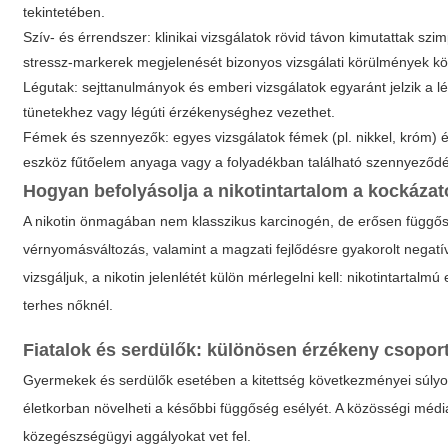
tekintetében.
Szív- és érrendszer: klinikai vizsgálatok rövid távon kimutattak szi
stressz-markerek megjelenését bizonyos vizsgálati körülmények kö
Légutak: sejttanulmányok és emberi vizsgálatok egyaránt jelzik a
tünetekhez vagy légúti érzékenységhez vezethet.
Fémek és szennyezők: egyes vizsgálatok fémek (pl. nikkel, króm) é
eszköz fűtőelem anyaga vagy a folyadékban található szennyeződé
Hogyan befolyásolja a nikotintartalom a kockázat
A nikotin önmagában nem klasszikus karcinogén, de erősen függős
vérnyomásváltozás, valamint a magzati fejlődésre gyakorolt negatí
vizsgáljuk, a nikotin jelenlétét külön mérlegelni kell: nikotintartal
terhes nőknél.
Fiatalok és serdülők: különösen érzékeny csopor
Gyermekek és serdülők esetében a kitettség következményei súlyosab
életkorban növelheti a későbbi függőség esélyét. A közösségi média
közegészségügyi aggályokat vet fel.