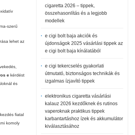
cigaretta 2026 – tippek,
xidatív
összehasonlítás és a legjobb
modellek
tma-szerű
e cigi bolt baja akciók és
rása lehet az
újdonságok 2025 vásárlási tippek az
e cigi bolt baja kínálatából
e cigi tekercselés gyakorlati
övekedés,
útmutató, biztonságos technikák és
ros e
kérdést
izgalmas ízjavító tippek
aloknál és
elektronikus cigaretta vásárlási
kalauz 2026 kezdőknek és rutinos
vaperoknak praktikus tippek
kezdés fiatal
karbantartáshoz ízek és akkumulátor
 ami komoly
kiválasztásához