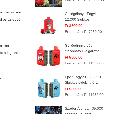
Eredeti ár：
Ft 14686.00
nem egyszerű
Görögdinnye Fagylalt -
ól és az egyéni
12.000 Slukkos
eldobható e-Cigaretta
Ft 3800.00
Eredeti ár：
Ft 7250.00
Görögdinnye Jég
ereket
eldobható E-cigaretta -
ket a légutakba.
25.000 Slukk | Frissítő
Ft 5500.00
Nyári Íz
Eredeti ár：
Ft 11932.00
Eper Fagylalt - 25.000
o
Slukkos eldobható E-
cigaretta | Édes
Ft 5500.00
Desszert Íz
Eredeti ár：
Ft 11932.00
Szeder Áfonya - 35.000