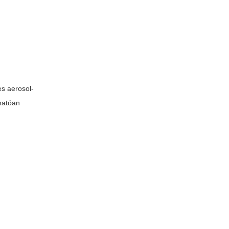
es aerosol-
zhatóan