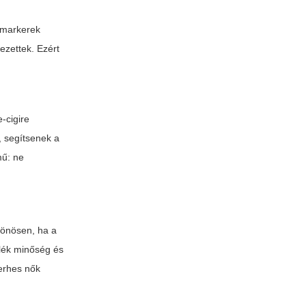
s markerek
ezettek. Ezért
-cigire
, segítsenek a
mű: ne
lönösen, ha a
ülék minőség és
terhes nők