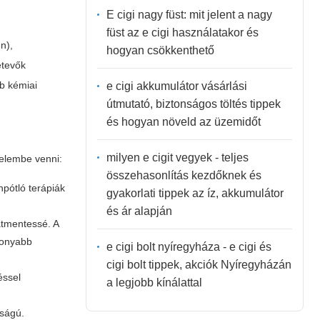
E cigi nagy füst: mit jelent a nagy
füst az e cigi használatakor és
n),
hogyan csökkenthető
etevők
bb kémiai
e cigi akkumulátor vásárlási
útmutató, biztonságos töltés tippek
és hogyan növeld az üzemidőt
milyen e cigit vegyek - teljes
yelembe venni:
összehasonlítás kezdőknek és
npótló terápiák
gyakorlati tippek az íz, akkumulátor
és ár alapján
atmentessé. A
csonyabb
e cigi bolt nyíregyháza - e cigi és
cigi bolt tippek, akciók Nyíregyházán
éssel
a legjobb kínálattal
sságú.