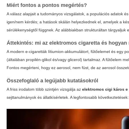
Miért fontos a pontos megértés?
A válasz alapjait a tudományos vizsgálatok, a populációs adatok és
igen/nem kérdés; a hatások skálán helyezkednek el, amelyek a készü
sérülékenységtől függnek. Az alábbiakban strukturáltan tárgyaljuk 
Áttekintés: mi az elektromos cigaretta és hogya
A modern e-cigaretták lítiumion-akkumulátort, fűtőelemet és egy po
(általában propilén-glikol és/vagy glicerol) tartalmaz. A fűtőelem m
Fontos megérteni, hogy ez aerosol, nem füst, de az aerosol összetev
Összefoglaló a legújabb kutatásokról
A friss irodalom több szintjén vizsgálja az
elektromos cigi káros e
sejttanulmányok és állatkísérletek. A legfontosabb következtetések: