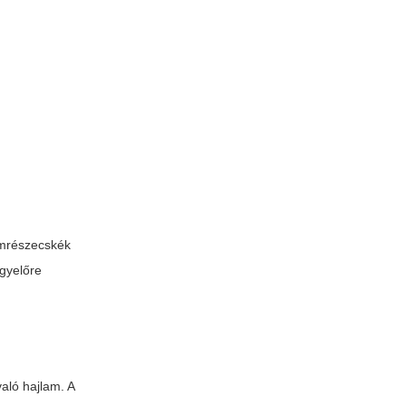
fémrészecskék
egyelőre
aló hajlam. A