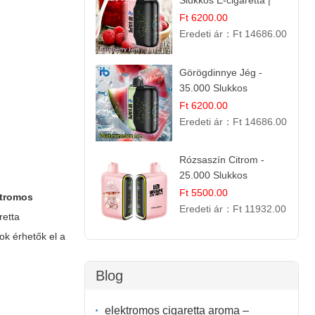
Slukkos E-cigaretta |
IBVape Bar Édes
Ft 6200.00
Gyümölcs Íz
Eredeti ár：
Ft 14686.00
Görögdinnye Jég -
35.000 Slukkos
eldobható vape |
Ft 6200.00
IBVape Bar Frissítő
Eredeti ár：
Ft 14686.00
Nyári Íz
Rózsaszín Citrom -
25.000 Slukkos
eldobható e-Cigaretta |
Ft 5500.00
ktromos
IBvape Bar
Eredeti ár：
Ft 11932.00
retta
ok érhetők el a
Blog
elektromos cigaretta aroma –