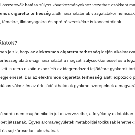
ol összetevők hatása súlyos következményekhez vezethet: csökkent mag
omos cigaretta terhesség
alatti használatának vizsgálatakor nemcsak 
 fémekre, illatanyagokra és apró részecskékre is koncentrálnak.
álatok?
esen jelzik, hogy az
elektromos cigaretta terhesség
idején alkalmazv
hesség alatti e-cigi használatot a magzati súlycsökkenéssel és a légz
tt in utero nikotin-expozíció az idegrendszeri fejlődésre gyakorolt tar
megjelenését. Bár az
elektromos cigaretta terhesség
alatti expozíció 
adásos válasz és az érfejlődési hatások gyakran szerepelnek a magyará
ció során nem csupán nikotin jut a szervezetbe, a folyékony oldatokban 
repet játszanak. Egyes aromavegyületek metabolitjai toxikusak lehetnek;
ót és sejtkárosodást okozhatnak.