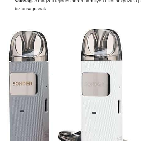
Valóság:
A magzati fejlődés során bármilyen nikotinexpozíció po
biztonságosnak.