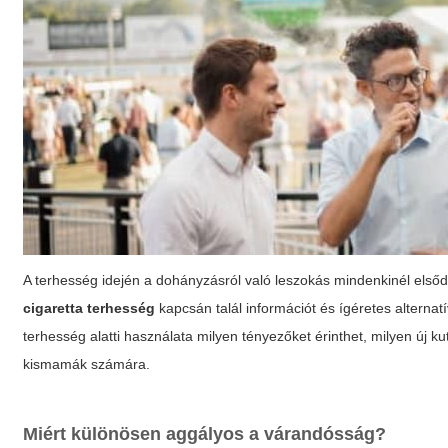
A terhesség idején a dohányzásról való leszokás mindenkinél első
cigaretta terhesség
kapcsán talál információt és ígéretes altern
terhesség
alatti használata milyen tényezőket érinthet, milyen új k
kismamák számára.
Miért különösen aggályos a várandósság?