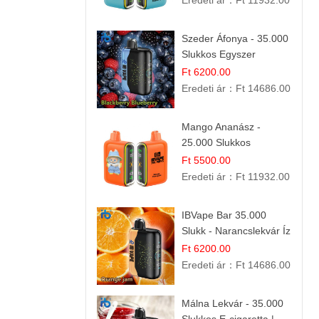
Eredeti ár：
Ft 11932.00
Szeder Áfonya - 35.000
Slukkos Egyszer
Használatos E-cigaretta
Ft 6200.00
| Prémium Ízélmény
Eredeti ár：
Ft 14686.00
Mango Ananász -
25.000 Slukkos
eldobható E-cigaretta |
Ft 5500.00
Trópusi Ízélmény
Eredeti ár：
Ft 11932.00
IBVape Bar 35.000
Slukk - Narancslekvár Íz
| Prémium E-cigaretta
Ft 6200.00
Eredeti ár：
Ft 14686.00
Málna Lekvár - 35.000