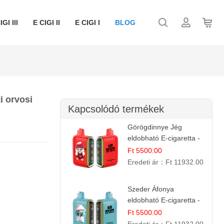
IGI III
E CIGI II
E CIGI I
BLOG
i orvosi
Kapcsolódó termékek
Görögdinnye Jég
eldobható E-cigaretta -
25.000 Slukk | Frissítő
Ft 5500.00
Nyári Íz
Eredeti ár：
Ft 11932.00
Szeder Áfonya
eldobható E-cigaretta -
25.000 Slukk | Prémium
Ft 5500.00
Gyümölcs Íz