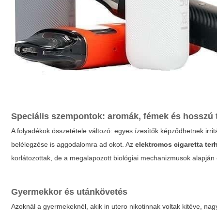
Speciális szempontok: aromák, fémek és hosszú
A folyadékok összetétele változó: egyes ízesítők képződhetnek irr
belélegzése is aggodalomra ad okot. Az
elektromos cigaretta te
korlátozottak, de a megalapozott biológiai mechanizmusok alapjá
Gyermekkor és utánkövetés
Azoknál a gyermekeknél, akik in utero nikotinnak voltak kitéve, n