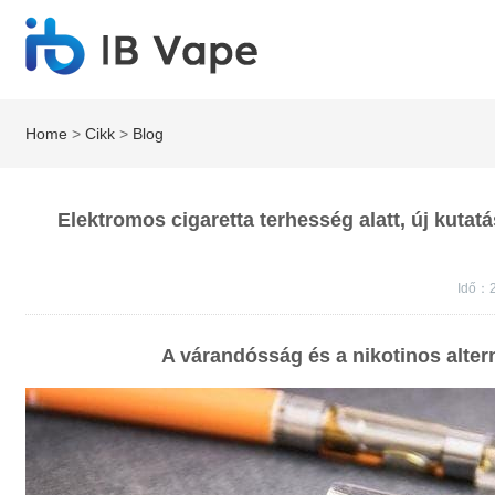
Home
>
Cikk
>
Blog
Elektromos cigaretta terhesség alatt, új kutat
Idő：2
A várandósság és a nikotinos alter