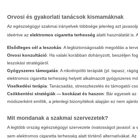
Orvosi és gyakorlati tanácsok kismamáknak
Az egészségügyi szakmai irányelvek többsége jelenleg azt javasolj
ideértve az
elektromos cigaretta terhesség
alatti használatát is.
Elsődleges cél a leszokás
: A legbiztonságosabb megoldás a terve
Orvosi konzultáció
: Ha valaki korábban dohányzott, beszéljen fo
leszokási stratégiáról.
Gyógyszeres támogatás
: A nikotinpótló terápiák (pl. tapasz, rá
elektromos cigaretta terhesség
helyett alkalmazott gyógyszeres mó
Viselkedési terápia
: Tanácsadás, stresszkezelés és támogatói cso
Csökkentési stratégiák — kockázat és haszon
: Bár egyesek az
módszerként említik, a jelenlegi bizonyítékok alapján ez nem ajánlot
Mit mondanak a szakmai szervezetek?
A legtöbb ország egészségügyi szervezete óvatosságot javasol: a 
sem
elektromos cigaretta terhesség
alatt történő alternatívákat. 