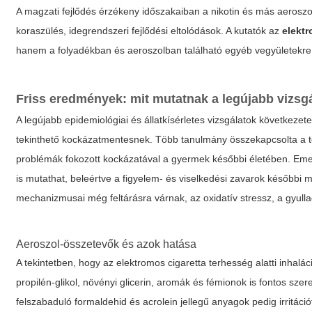
A magzati fejlődés érzékeny időszakaiban a nikotin és más aerosz
koraszülés, idegrendszeri fejlődési eltolódások. A kutatók az
elektr
hanem a folyadékban és aeroszolban található egyéb vegyületekre,
Friss eredmények: mit mutatnak a legújabb vizsg
A legújabb epidemiológiai és állatkísérletes vizsgálatok következet
tekinthető kockázatmentesnek. Több tanulmány összekapcsolta a ter
problémák fokozott kockázatával a gyermek későbbi életében. Emelle
is mutathat, beleértve a figyelem- és viselkedési zavarok későbbi 
mechanizmusai még feltárásra várnak, az oxidatív stressz, a gyull
Aeroszol-összetevők és azok hatása
A tekintetben, hogy az
elektromos cigaretta terhesség
alatti inhalá
propilén-glikol, növényi glicerin, aromák és fémionok is fontos sze
felszabaduló formaldehid és acrolein jellegű anyagok pedig irritáci