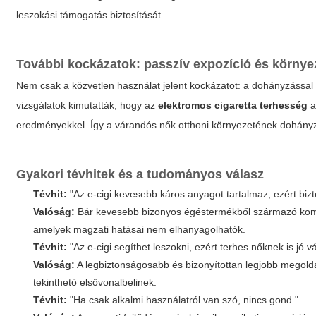
leszokási támogatás biztosítását.
További kockázatok: passzív expozíció és környe
Nem csak a közvetlen használat jelent kockázatot: a dohányzással é
vizsgálatok kimutatták, hogy az
elektromos cigaretta terhesség
a
eredményekkel. Így a várandós nők otthoni környezetének dohányz
Gyakori tévhitek és a tudományos válasz
Tévhit:
"Az e-cigi kevesebb káros anyagot tartalmaz, ezért bi
Valóság:
Bár kevesebb bizonyos égéstermékből származó kompon
amelyek magzati hatásai nem elhanyagolhatók.
Tévhit:
"Az e-cigi segíthet leszokni, ezért terhes nőknek is jó vá
Valóság:
A legbiztonságosabb és bizonyítottan legjobb megoldá
tekinthető elsővonalbelinek.
Tévhit:
"Ha csak alkalmi használatról van szó, nincs gond."