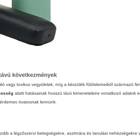
 távú következmények
itáló vagy toxikus vegyületek, míg a készülék fűtőelemeiből származó 
rhesség
alatti hatásainak hosszú távú kimeneteleire vonatkozó adatok 
n érdemes óvatosnak lennünk.
agyobb a légzőszervi betegségekre, asztmára és tanulási nehézségekre v