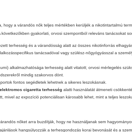
a, hogy a várandós nők teljes mértékben kerüljék a nikotintartalmú ter
 A következőkben gyakorlati, orvosi szempontból releváns tanácsokat sor
zett terhesség és a várandósság alatt az összes nikotinforrás elhagyá
glalkozásspecifikus tanácsadóval vagy szülész-nőgyógyásszal a személ
gógumi) alkalmazhatósága terhesség alatt vitatott; orvosi mérlegelés szü
dszerekről mindig szakorvos dönt.
portok fontos segédletek lehetnek a sikeres leszokásnak.
elektromos cigaretta terhesség
alatti használatát átmeneti csökkenté
t, mivel az expozíció potenciálisan károsabb lehet, mint a teljes leszo
várandós nőket arra buzdítják, hogy ne használjanak sem hagyományos 
Az ajánlások hangsúlyozzák a terhesgondozás korai bevonását és a szem