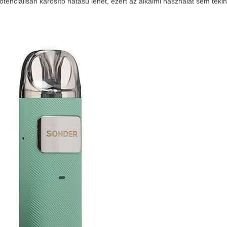
tenciálisan károsító hatású lehet, ezért az alkalmi használat sem teki