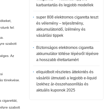
karbantartás és legjobb modellek
super 808 elektromos cigaretta teszt
mékeket,
és vélemény – teljesítmény,
olunk fel:
akkumulátoridő, ízélmény és
vásárlási tippek
sa.
yre szabott
Biztonságos elektromos cigaretta
akkumulátor töltése lépésről lépésre
kséges. Az
a hosszabb élettartamért
eliquidbolt részletes áttekintés és
si
vásárlói útmutató a legjobb e-liquid
kás törekvése.
ízekhez ár-összehasonlítás és
aktuális kuponok 2025
cigarettát,
élyre szabott