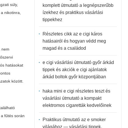
zati súly,
komplett útmutató a legnépszerűbb
ízekhez és praktikus vásárlási
a nikotinra,
tippekhez
Részletes cikk az e cigi káros
hatásairól és hogyan védd meg
magad és a családod
a nem
őszervi
e cigi vásárlási útmutató győr árkád
tós hatásokat
tippek és akciók e cigi ajánlatok
pontos
árkád boltok győr központjában
zatok között.
haka mini e cigi részletes teszt és
vásárlási útmutató a kompakt
elektromos cigaretták kedvelőinek
található
 a fűtés során
Praktikus útmutató az e smoker
világához — vásárlási tippek,