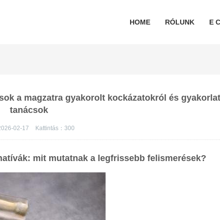
HOME
RÓLUNK
E C
ások a magzatra gyakorolt kockázatokról és gyakorlat
tanácsok
026-02-17
Kattintás：
300
natívák: mit mutatnak a legfrissebb felismerések?