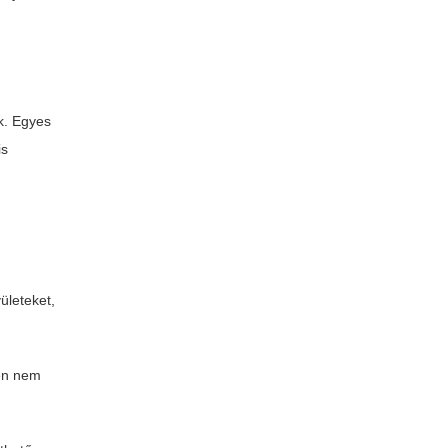
ik. Egyes
is
ületeket,
ben nem