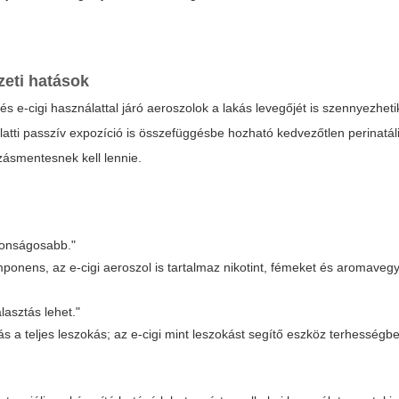
zeti hatások
s e-cigi használattal járó aeroszolok a lakás levegőjét is szennyezhet
latti passzív expozíció is összefüggésbe hozható kedvezőtlen perinatál
ásmentesnek kell lennie.
ztonságosabb."
ens, az e-cigi aeroszol is tartalmaz nikotint, fémeket és aromavegy
lasztás lehet."
s a teljes leszokás; az e-cigi mint leszokást segítő eszköz terhesség