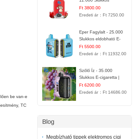
12.000 Slukkos
eldobható e-Cigaretta
Ft 3800.00
Eredeti ár：
Ft 7250.00
Eper Fagylalt - 25.000
Slukkos eldobható E-
cigaretta | Édes
Ft 5500.00
Desszert Íz
Eredeti ár：
Ft 11932.00
Szőlő Íz - 35.000
Slukkos E-cigaretta |
Friss Gyümölcs Aroma
Ft 6200.00
Eredeti ár：
Ft 14686.00
elően be van-e
ljesítmény, TC
Blog
Megbízható tippek elektromos cigi