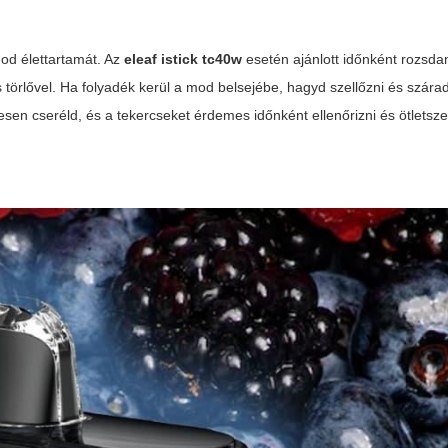
mod élettartamát. Az
eleaf istick tc40w
esetén ajánlott időnként rozsd
s törlővel. Ha folyadék kerül a mod belsejébe, hagyd szellőzni és szára
resen cseréld, és a tekercseket érdemes időnként ellenőrizni és ötletsze