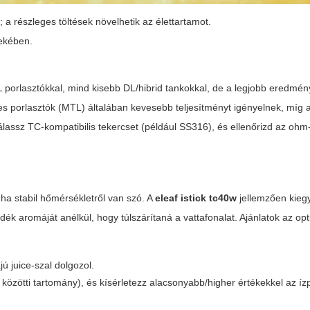
 a részleges töltések növelhetik az élettartamot.
dekében.
 porlasztókkal, mind kisebb DL/hibrid tankokkal, de a legjobb eredmén
ves porlasztók (MTL) általában kevesebb teljesítményt igényelnek, míg
lassz TC-kompatibilis tekercset (például SS316), és ellenőrizd az ohm
 ha stabil hőmérsékletről van szó. A
eleaf istick tc40w
jellemzően kieg
dék aromáját anélkül, hogy túlszárítaná a vattafonalat. Ajánlatok az opt
ú juice-szal dolgozol.
zötti tartomány), és kísérletezz alacsonyabb/higher értékekkel az ízp