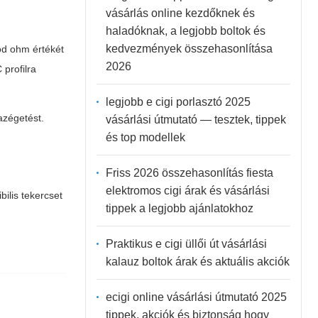
vásárlás online kezdőknek és
haladóknak, a legjobb boltok és
kedvezmények összehasonlítása
tód ohm értékét
2026
profilra
legjobb e cigi porlasztó 2025
azégetést.
vásárlási útmutató — tesztek, tippek
és top modellek
Friss 2026 összehasonlítás fiesta
elektromos cigi árak és vásárlási
ilis tekercset
tippek a legjobb ajánlatokhoz
Praktikus e cigi üllői út vásárlási
kalauz boltok árak és aktuális akciók
ecigi online vásárlási útmutató 2025
tippek, akciók és biztonság hogy