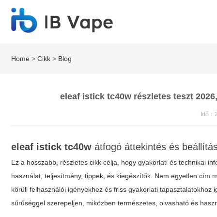
Home
>
Cikk
>
Blog
eleaf istick tc40w részletes teszt 2026
Idő：2
eleaf istick tc40w
átfogó áttekintés és beállítá
Ez a hosszabb, részletes cikk célja, hogy gyakorlati és technikai i
használat, teljesítmény, tippek, és kiegészítők. Nem egyetlen cí
körüli felhasználói igényekhez és friss gyakorlati tapasztalatokhoz 
sűrűséggel szerepeljen, miközben természetes, olvasható és has