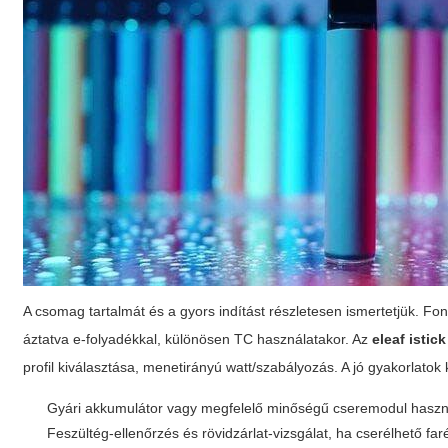
A csomag tartalmát és a gyors indítást részletesen ismertetjük. Fo
áztatva e-folyadékkal, különösen TC használatakor. Az
eleaf istic
profil kiválasztása, menetirányú watt/szabályozás. A jó gyakorlatok 
Gyári akkumulátor vagy megfelelő minőségű cseremodul haszn
Feszültég-ellenőrzés és rövidzárlat-vizsgálat, ha cserélhető far