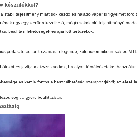
0w
készülékkel?
stabil teljesítmény miatt sok kezdő és haladó vaper is figyelmet fordí
tnének egy egyszerűen kezelhető, mégis sokoldalú teljesítményű modot
ás, beállítási lehetőségek és ajánlott tartozékok.
s porlasztó és tank számára elegendő, különösen nikotin-sók és MTL
t hőfokát és javítja az ízvisszaadást, ha olyan fémötvözeteket használu
 sebessége és kémia fontos a használhatóság szempontjából; az
eleaf i
ezés segít a gyors beállításban.
asztásig