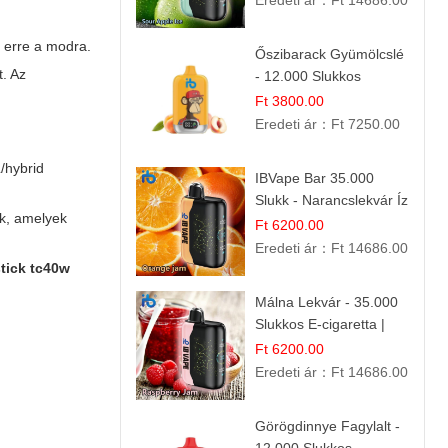
Eredeti ár：
Ft 14686.00
t erre a modra.
Őszibarack Gyümölcslé
. Az
- 12.000 Slukkos
eldobható e-Cigaretta |
Ft 3800.00
Friss Gyümölcs Íz
Eredeti ár：
Ft 7250.00
/hybrid
IBVape Bar 35.000
Slukk - Narancslekvár Íz
nk, amelyek
| Prémium E-cigaretta
Ft 6200.00
Eredeti ár：
Ft 14686.00
stick tc40w
Málna Lekvár - 35.000
Slukkos E-cigaretta |
IBVape Bar Édes
Ft 6200.00
Gyümölcs Íz
Eredeti ár：
Ft 14686.00
Görögdinnye Fagylalt -