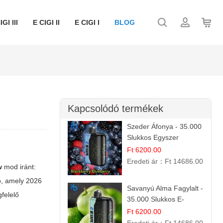
IGI III
E CIGI II
E CIGI I
BLOG
Kapcsolódó termékek
Szeder Áfonya - 35.000
Slukkos Egyszer
Használatos E-cigaretta
Ft 6200.00
| Prémium Ízélmény
Eredeti ár：
Ft 14686.00
w
mod iránt:
ó, amely 2026
Savanyú Alma Fagylalt -
felelő
35.000 Slukkos E-
cigaretta | IBVape Bar
Ft 6200.00