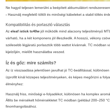
Ne hagyd teljesen lemerülni a beépített akkumulátort rendszeresen;
-
Használj megfelelő töltőt és minőségi kábeleket a stabil töltés ér
Kompatibilitás és porlasztó választás
Az
eleaf istick tc40w
jól működik mind alacsony teljesítményű MTL
várható, ha a két komponens jól illeszkedik. A hosszú, vékony csö
szélesebb légjáratú porlasztók több wattot kívánnak. TC módban vá
kijelzőjén, mielőtt használatba veszed.
Íz és gőz: mire számíts?
Az íz visszaadása jelentősen javulhat jó TC-beállítással, különösen
ízprofilt kínál közepes teljesítményeken, és képes megőrizni a folya
élményhez:
Használj friss, minőségi e-folyadékot, különösen ha komplex aromáj
Állíts be mérsékelt hőmérsékletet TC módban (például 200–250 °C kö
finomhangolásához.