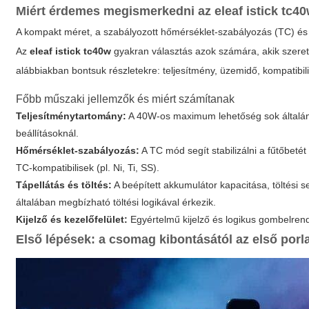
Miért érdemes megismerkedni az
eleaf istick tc4
A kompakt méret, a szabályozott hőmérséklet-szabályozás (TC) és a 
Az
eleaf istick tc40w
gyakran választás azok számára, akik szere
alábbiakban bontsuk részletekre: teljesítmény, üzemidő, kompatibilit
Főbb műszaki jellemzők és miért számítanak
Teljesítménytartomány:
A 40W-os maximum lehetőség sok általáno
beállításoknál.
Hőmérséklet-szabályozás:
A TC mód segít stabilizálni a fűtőbeté
TC-kompatibilisek (pl. Ni, Ti, SS).
Tápellátás és töltés:
A beépített akkumulátor kapacitása, töltési
általában megbízható töltési logikával érkezik.
Kijelző és kezelőfelület:
Egyértelmű kijelző és logikus gombelrend
Első lépések: a csomag kibontásától az első porl