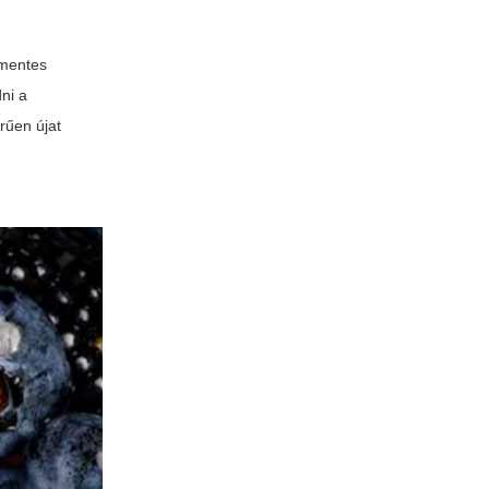
amentes
dni a
rűen újat