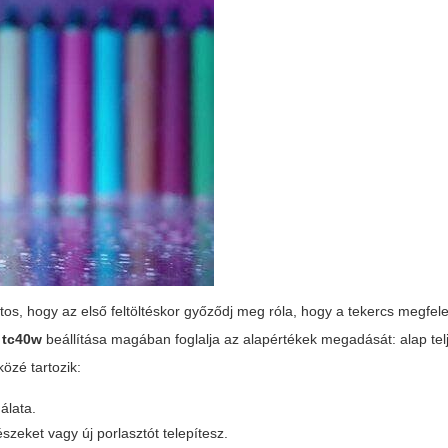
ntos, hogy az első feltöltéskor győződj meg róla, hogy a tekercs megfel
k tc40w
beállítása magában foglalja az alapértékek megadását: alap te
közé tartozik:
álata.
észeket vagy új porlasztót telepítesz.