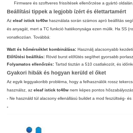
Firmware és szoftveres frissítések ellenőrzése a gyártó oldalán,
Beállítási tippek a legjobb ízért és élettartamért
Az
eleaf istick tc40w
használata során számos apró beállítás segít
és anyagát, mert a TC funkció hatékonysága ezen múlik. Ha SS (roz
vonatkozóan. Továbbá:
Watt és hőmérséklet kombinálása:
Használj alacsonyabb kezdeti 
Előfűtési beállítás:
Rövid burst előfűtés segíthet gyorsabb porlas
Folyamatos ellenőrzés:
Tartsd tisztán a 510 csatlakozót, és időnk
Gyakori hibák és hogyan kerüld el őket
Az egyik leggyakoribb probléma, hogy a felhasználók rossz tekerc
használsz, az
eleaf istick tc40w
nem képes pontos hőszabályozásra
-
Ne használd túl alacsony ellenállású buildet a mod feszültség- és 
-