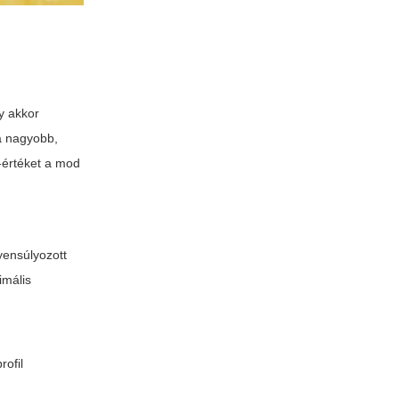
y akkor
 a nagyobb,
-értéket a mod
yensúlyozott
imális
rofil