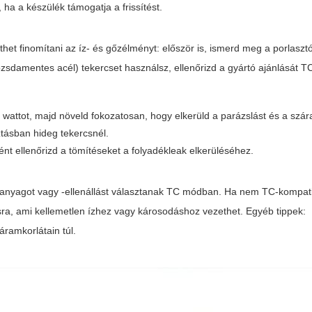
 ha a készülék támogatja a frissítést.
het finomítani az íz- és gőzélményt: először is, ismerd meg a porlasz
sdamentes acél) tekercset használsz, ellenőrizd a gyártó ajánlását TC 
wattot, majd növeld fokozatosan, hogy elkerüld a parázslást és a szár
ztásban hideg tekercsnél.
ént ellenőrizd a tömítéseket a folyadékleak elkerüléséhez.
sanyagot vagy -ellenállást választanak TC módban. Ha nem TC-kompatib
, ami kellemetlen ízhez vagy károsodáshoz vezethet. Egyéb tippek:
áramkorlátain túl.