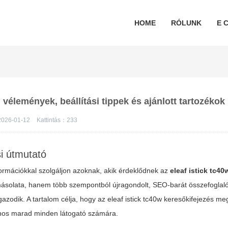
HOME
RÓLUNK
E C
, vélemények, beállítási tippek és ajánlott tartozékok
026-01-12
Kattintás：
233
si útmutató
nformációkkal szolgáljon azoknak, akik érdeklődnek az
eleaf istick tc40
m másolata, hanem több szempontból újragondolt, SEO-barát összefoglal
igazodik. A tartalom célja, hogy az
eleaf istick tc40w
keresőkifejezés meg
znos marad minden látogató számára.