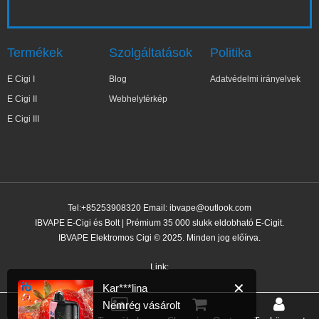
Termékek
Szolgáltatások
Politika
E Cigi I
Blog
Adatvédelmi irányelvek
E Cigi II
Webhelytérkép
E Cigi III
Tel:+85253908320 Email:
ibvape@outlook.com
IBVAPE E-Cigi és Bolt | Prémium 35 000 slukk eldobható E-Cigit.
IBVAPE Elektromos Cigi © 2025. Minden jog előírva.
✕
Kar***lina
Nemrég vásárolt
Link:
2 órával ezelőtt