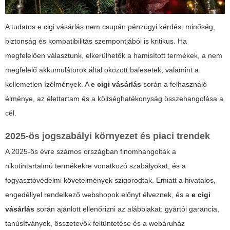
A tudatos
e cigi vásárlás
nem csupán pénzügyi kérdés: minőség,
biztonság és kompatibilitás szempontjából is kritikus. Ha
megfelelően választunk, elkerülhetők a hamisított termékek, a nem
megfelelő akkumulátorok által okozott balesetek, valamint a
kellemetlen ízélmények. A
e cigi vásárlás
során a felhasználó
élménye, az élettartam és a költséghatékonyság összehangolása a
cél.
2025-ös jogszabályi környezet és piaci trendek
A 2025-ös évre számos országban finomhangolták a
nikotintartalmú termékekre vonatkozó szabályokat, és a
fogyasztóvédelmi követelmények szigorodtak. Emiatt a hivatalos,
engedéllyel rendelkező webshopok előnyt élveznek, és a
e cigi
vásárlás
során ajánlott ellenőrizni az alábbiakat: gyártói garancia,
tanúsítványok, összetevők feltüntetése és a webáruház