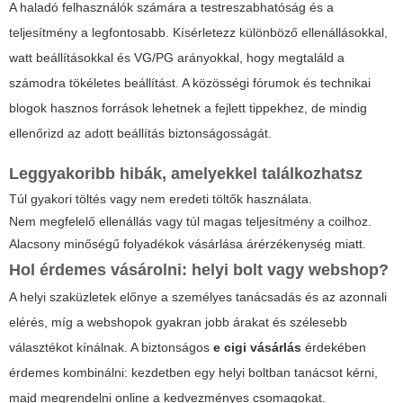
A haladó felhasználók számára a testreszabhatóság és a
teljesítmény a legfontosabb. Kísérletezz különböző ellenállásokkal,
watt beállításokkal és VG/PG arányokkal, hogy megtaláld a
számodra tökéletes beállítást. A közösségi fórumok és technikai
blogok hasznos források lehetnek a fejlett tippekhez, de mindig
ellenőrizd az adott beállítás biztonságosságát.
Leggyakoribb hibák, amelyekkel találkozhatsz
Túl gyakori töltés vagy nem eredeti töltők használata.
Nem megfelelő ellenállás vagy túl magas teljesítmény a coilhoz.
Alacsony minőségű folyadékok vásárlása árérzékenység miatt.
Hol érdemes vásárolni: helyi bolt vagy webshop?
A helyi szaküzletek előnye a személyes tanácsadás és az azonnali
elérés, míg a webshopok gyakran jobb árakat és szélesebb
választékot kínálnak. A biztonságos
e cigi vásárlás
érdekében
érdemes kombinálni: kezdetben egy helyi boltban tanácsot kérni,
majd megrendelni online a kedvezményes csomagokat.