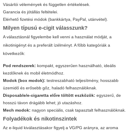
Vásárlói vélemények és független értékelések.
Garancia és jótállás feltételei.
Elérhető fizetési módok (bankkártya, PayPal, utánvétel).
Milyen típusú e-cigit válasszunk?
A választásnál figyelembe kell venni a használat módját, a
nikotinigényt és a preferált ízélményt. A főbb kategóriák a
következők:
Pod rendszerek:
kompakt, egyszerűen használható, ideális
kezdőknek és mobil életmódhoz.
Modok (box modok):
testreszabható teljesítmény, hosszabb
üzemidő és erősebb gőz, haladó felhasználóknak.
Disposable/e-cigaretta előre töltött eszközök:
egyszerű, de
hosszú távon drágább lehet; jó utazáshoz.
Mech modok:
nagyon speciális, csak tapasztalt felhasználóknak.
Folyadékok és nikotinszintek
Az e-liquid kiválasztásakor figyelj a VG/PG arányra, az aroma