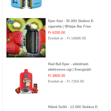
Eper Kiwi - 35.000 Slukkos E-
cigaretta | IBVape Bar Friss
Gyümölcs Ízek
Ft 6200.00
Eredeti ár：
Ft 14686.00
Red Bull Eper - eldobható
elektromos cigi | Energizáló
Gyümölcs Íz
Ft 3800.00
Eredeti ár：
Ft 7250.00
Ribizli Szőlő - 12.000 Slukkos E-