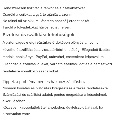
Rendszeresen tisztítsd a tankot és a csatlakozókat.
Cseréld a coilokat a gyártó ajánlása szerint.
Ne töltsd túl az akkumulátort és használj eredeti töltőt.
Tárold a folyadékokat hűvös, sötét helyen.
Fizetési és szállítási lehetőségek
A biztonságos
e cigi vásárlás
érdekében előnyös a nyomon
követhető szállítás és a visszatérítési lehetőség. Elfogadott fizetési
módok: bankkártya, PayPal, utánvétel, esetenként kriptovaluta.
Ellenőrizd a szállítási díjakat, várható szállítási időt és a nemzetközi
rendelésre vonatkozó szabályokat.
Tippek a problémamentes házhozszállításhoz
Nyomon követés és biztosítás kiterjesztése értékes rendelésekre.
Számlázási és szállítási adatok pontos megadása a késedelmek
elkerüléséhez.
Közvetlen kapcsolatfelvétel a webshop ügyfélszolgálatával, ha
bizonytalan vagy.