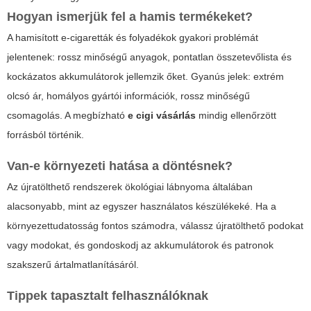
Hogyan ismerjük fel a hamis termékeket?
A hamisított e-cigaretták és folyadékok gyakori problémát
jelentenek: rossz minőségű anyagok, pontatlan összetevőlista és
kockázatos akkumulátorok jellemzik őket. Gyanús jelek: extrém
olcsó ár, homályos gyártói információk, rossz minőségű
csomagolás. A megbízható
e cigi vásárlás
mindig ellenőrzött
forrásból történik.
Van-e környezeti hatása a döntésnek?
Az újratölthető rendszerek ökológiai lábnyoma általában
alacsonyabb, mint az egyszer használatos készülékeké. Ha a
környezettudatosság fontos számodra, válassz újratölthető podokat
vagy modokat, és gondoskodj az akkumulátorok és patronok
szakszerű ártalmatlanításáról.
Tippek tapasztalt felhasználóknak