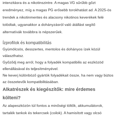
intenzitásra és a nikotinszintre. A magas VG sűrűbb gőzt
eredményez, míg a magas PG erősebb torokhatást ad. A 2025-ös
trendek a nikotinmentes és alacsony nikotinos keverékek felé
tolódtak, ugyanakkor a dohányzásról való átállást segítő
alternatívák továbbra is népszerűek.
Ízprofilok és kompatibilitás
Gyümölcsös, desszertes, mentolos és dohányos ízek közül
választhatsz.
Győződj meg arról, hogy a folyadék kompatibilis az eszközöd
ellenállásával és teljesítményével.
Ne keverj különböző gyártók folyadékait össze, ha nem vagy biztos
az összetevők kompatibilitásában.
Alkatrészek és kiegészítők: mire érdemes
költeni?
Az alapeszközön túl fontos a minőségi töltők, akkumulátorok,
tartalék tankok és tekercsek (coilok). A hamisított vagy olcsó