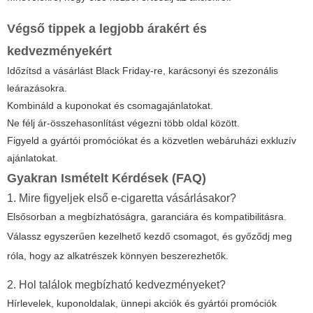
Végső tippek a legjobb árakért és
kedvezményekért
Időzítsd a vásárlást Black Friday-re, karácsonyi és szezonális
leárazásokra.
Kombináld a kuponokat és csomagajánlatokat.
Ne félj ár-összehasonlítást végezni több oldal között.
Figyeld a gyártói promóciókat és a közvetlen webáruházi exkluzív
ajánlatokat.
Gyakran Ismételt Kérdések (FAQ)
1. Mire figyeljek első e-cigaretta vásárlásakor?
Elsősorban a megbízhatóságra, garanciára és kompatibilitásra.
Válassz egyszerűen kezelhető kezdő csomagot, és győződj meg
róla, hogy az alkatrészek könnyen beszerezhetők.
2. Hol találok megbízható kedvezményeket?
Hírlevelek, kuponoldalak, ünnepi akciók és gyártói promóciók