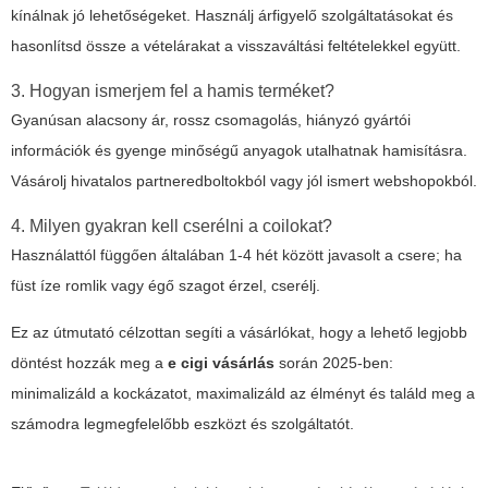
kínálnak jó lehetőségeket. Használj árfigyelő szolgáltatásokat és
hasonlítsd össze a vételárakat a visszaváltási feltételekkel együtt.
3. Hogyan ismerjem fel a hamis terméket?
Gyanúsan alacsony ár, rossz csomagolás, hiányzó gyártói
információk és gyenge minőségű anyagok utalhatnak hamisításra.
Vásárolj hivatalos partneredboltokból vagy jól ismert webshopokból.
4. Milyen gyakran kell cserélni a coilokat?
Használattól függően általában 1-4 hét között javasolt a csere; ha
füst íze romlik vagy égő szagot érzel, cserélj.
Ez az útmutató célzottan segíti a vásárlókat, hogy a lehető legjobb
döntést hozzák meg a
e cigi vásárlás
során 2025-ben:
minimalizáld a kockázatot, maximalizáld az élményt és találd meg a
számodra legmegfelelőbb eszközt és szolgáltatót.