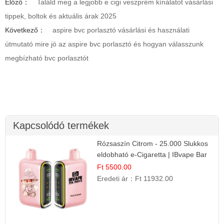
Előző：
Találd meg a legjobb e cigi veszprém kínálatot vásárlási
tippek, boltok és aktuális árak 2025
Következő：
aspire bvc porlasztó vásárlási és használati
útmutató mire jó az aspire bvc porlasztó és hogyan válasszunk
megbízható bvc porlasztót
Kapcsolódó termékek
Rózsaszín Citrom - 25.000 Slukkos
eldobható e-Cigaretta | IBvape Bar
Ft 5500.00
Eredeti ár：
Ft 11932.00