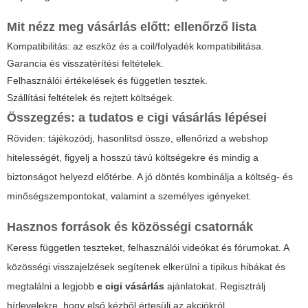
Mit nézz meg vásárlás előtt: ellenőrző lista
Kompatibilitás: az eszköz és a coil/folyadék kompatibilitása.
Garancia és visszatérítési feltételek.
Felhasználói értékelések és független tesztek.
Szállítási feltételek és rejtett költségek.
Összegzés: a tudatos
e cigi vásárlás
lépései
Röviden: tájékozódj, hasonlítsd össze, ellenőrizd a webshop
hitelességét, figyelj a hosszú távú költségekre és mindig a
biztonságot helyezd előtérbe. A jó döntés kombinálja a költség- és
minőségszempontokat, valamint a személyes igényeket.
Hasznos források és közösségi csatornák
Keress független teszteket, felhasználói videókat és fórumokat. A
közösségi visszajelzések segítenek elkerülni a tipikus hibákat és
megtalálni a legjobb
e cigi vásárlás
ajánlatokat. Regisztrálj
hírlevelekre, hogy első kézből értesülj az akciókról.