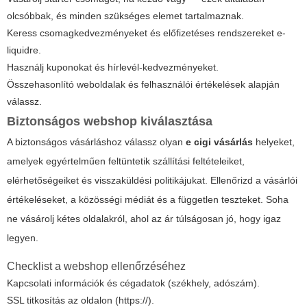
olcsóbbak, és minden szükséges elemet tartalmaznak.
Keress csomagkedvezményeket és előfizetéses rendszereket e-
liquidre.
Használj kuponokat és hírlevél-kedvezményeket.
Összehasonlító weboldalak és felhasználói értékelések alapján
válassz.
Biztonságos webshop kiválasztása
A biztonságos vásárláshoz válassz olyan
e cigi vásárlás
helyeket,
amelyek egyértelműen feltüntetik szállítási feltételeiket,
elérhetőségeiket és visszaküldési politikájukat. Ellenőrizd a vásárlói
értékeléseket, a közösségi médiát és a független teszteket. Soha
ne vásárolj kétes oldalakról, ahol az ár túlságosan jó, hogy igaz
legyen.
Checklist a webshop ellenőrzéséhez
Kapcsolati információk és cégadatok (székhely, adószám).
SSL titkosítás az oldalon (https://).