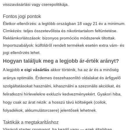
visszavásárlási vagy cserepolitikája.
Fontos jogi pontok
Életkor-ellenőrzés: a legtöbb országban 18 vagy 21 év a minimum.
Címkézés: teljes összetevőlista és nikotintartalom feltüntetése.
Reklámkorlátozások: bizonyos promóciós módszerek tiltottak.
Importszabályok: külföldről rendelt termékek esetén extra vám- és
jogi ellenőrzés lehet.
Hogyan találjuk meg a legjobb ár-érték arányt?
A legjobb
e cigi vásárlás
akkor történik, ha az ár és a minőség
aránya optimális. Érdemes összehasonlító oldalakat és árfigyelő
szolgáltatásokat használni, kihasználni a szezonális akciókat, és
feliratkozni hírlevelekre exkluzív kedvezményekért. Gyakori hiba,
hogy csak az árat nézik: a hosszú távú költségek (coilok,
folyadékok, akkumulátorcsere) jelentősek lehetnek.
Taktikák a megtakarításhoz
Vásárolj starter csomagot, ha kezdő vagy — ezek általában