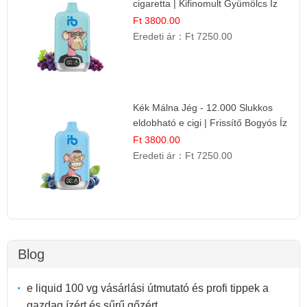
cigaretta | Kifinomult Gyümölcs Íz
Ft 3800.00
Eredeti ár：
Ft 7250.00
Kék Málna Jég - 12.000 Slukkos
eldobható e cigi | Frissítő Bogyós Íz
Ft 3800.00
Eredeti ár：
Ft 7250.00
Blog
e liquid 100 vg vásárlási útmutató és profi tippek a
gazdag ízért és sűrű gőzért