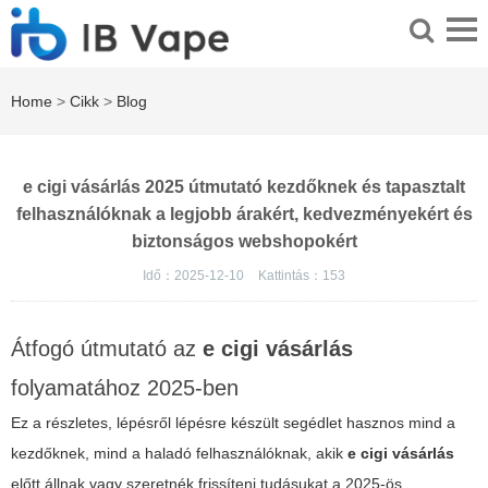
Home
>
Cikk
>
Blog
e cigi vásárlás 2025 útmutató kezdőknek és tapasztalt
felhasználóknak a legjobb árakért, kedvezményekért és
biztonságos webshopokért
Idő：2025-12-10
Kattintás：
153
Átfogó útmutató az
e cigi vásárlás
folyamatához 2025-ben
Ez a részletes, lépésről lépésre készült segédlet hasznos mind a
kezdőknek, mind a haladó felhasználóknak, akik
e cigi vásárlás
előtt állnak vagy szeretnék frissíteni tudásukat a 2025-ös