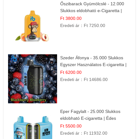
Őszibarack Gyümölcslé - 12.000
Slukkos eldobható e-Cigaretta |
Friss Gyümölcs Íz
Ft 3800.00
Eredeti ár：
Ft 7250.00
Szeder Áfonya - 35.000 Slukkos
Egyszer Használatos E-cigaretta |
Prémium Ízélmény
Ft 6200.00
Eredeti ár：
Ft 14686.00
Eper Fagylalt - 25.000 Slukkos
eldobható E-cigaretta | Édes
Desszert Íz
Ft 5500.00
Eredeti ár：
Ft 11932.00